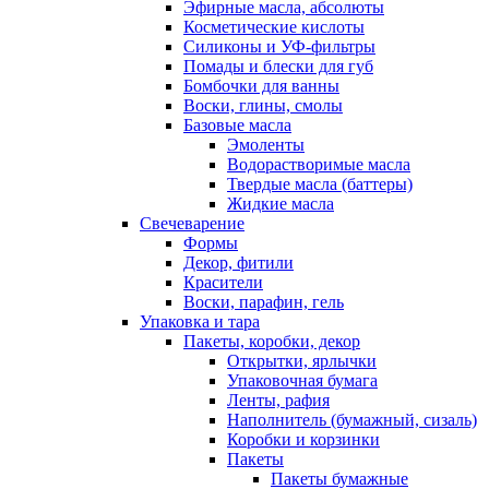
Эфирные масла, абсолюты
Косметические кислоты
Силиконы и УФ-фильтры
Помады и блески для губ
Бомбочки для ванны
Воски, глины, смолы
Базовые масла
Эмоленты
Водорастворимые масла
Твердые масла (баттеры)
Жидкие масла
Свечеварение
Формы
Декор, фитили
Красители
Воски, парафин, гель
Упаковка и тара
Пакеты, коробки, декор
Открытки, ярлычки
Упаковочная бумага
Ленты, рафия
Наполнитель (бумажный, сизаль)
Коробки и корзинки
Пакеты
Пакеты бумажные