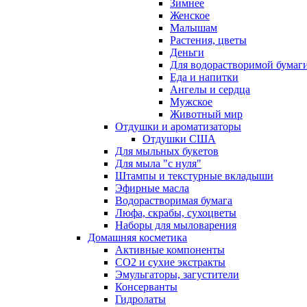
Зимнее
Женское
Малышам
Растения, цветы
Деньги
Для водорастворимой бумаг
Еда и напитки
Ангелы и сердца
Мужское
Животный мир
Отдушки и ароматизаторы
Отдушки США
Для мыльных букетов
Для мыла "с нуля"
Штампы и текстурные вкладыши
Эфирные масла
Водорастворимая бумага
Люфа, скрабы, сухоцветы
Наборы для мыловарения
Домашняя косметика
Активные компоненты
СО2 и сухие экстракты
Эмульгаторы, загустители
Консерванты
Гидролаты