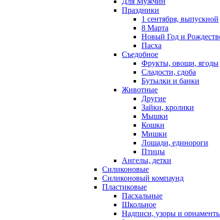
Для Мужчин
Праздники
1 сентября, выпускной
8 Марта
Новый Год и Рождеств
Пасха
Съедобное
Фрукты, овощи, ягоды
Сладости, сдоба
Бутылки и банки
Животные
Другие
Зайки, кролики
Мышки
Кошки
Мишки
Лошади, единороги
Птицы
Ангелы, детки
Силиконовые
Силиконовый компаунд
Пластиковые
Пасхальные
Школьное
Надписи, узоры и орнамент