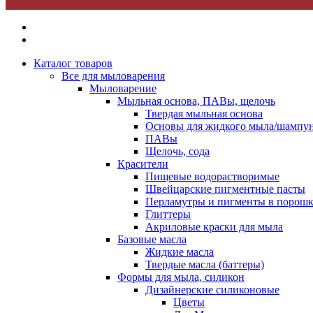
Каталог товаров
Все для мыловарения
Мыловарение
Мыльная основа, ПАВы, щелочь
Твердая мыльная основа
Основы для жидкого мыла/шампун
ПАВы
Щелочь, сода
Красители
Пищевые водорастворимые
Швейцарские пигментные пасты
Перламутры и пигменты в порошк
Глиттеры
Акриловые краски для мыла
Базовые масла
Жидкие масла
Твердые масла (баттеры)
Формы для мыла, силикон
Дизайнерские силиконовые
Цветы