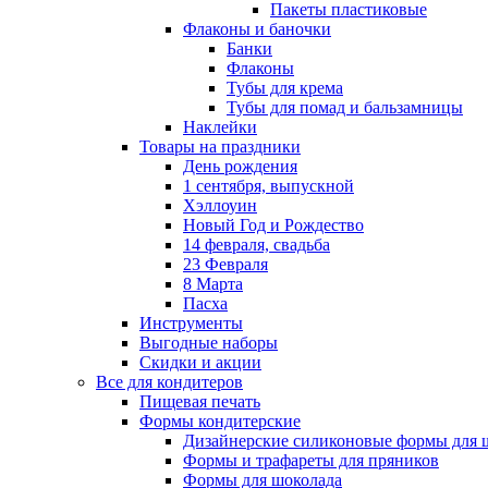
Пакеты пластиковые
Флаконы и баночки
Банки
Флаконы
Тубы для крема
Тубы для помад и бальзамницы
Наклейки
Товары на праздники
День рождения
1 сентября, выпускной
Хэллоуин
Новый Год и Рождество
14 февраля, свадьба
23 Февраля
8 Марта
Пасха
Инструменты
Выгодные наборы
Скидки и акции
Все для кондитеров
Пищевая печать
Формы кондитерские
Дизайнерские силиконовые формы для 
Формы и трафареты для пряников
Формы для шоколада