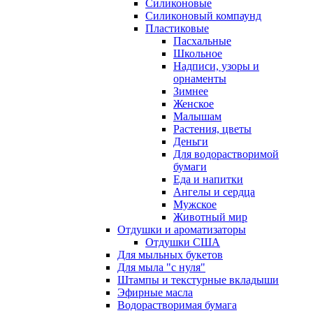
Силиконовые
Силиконовый компаунд
Пластиковые
Пасхальные
Школьное
Надписи, узоры и
орнаменты
Зимнее
Женское
Малышам
Растения, цветы
Деньги
Для водорастворимой
бумаги
Еда и напитки
Ангелы и сердца
Мужское
Животный мир
Отдушки и ароматизаторы
Отдушки США
Для мыльных букетов
Для мыла "с нуля"
Штампы и текстурные вкладыши
Эфирные масла
Водорастворимая бумага