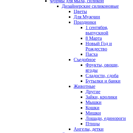
Формы для мыла, силикон
Дизайнерские силиконовые
Цветы
Для Мужчин
Праздники
1 сентября,
выпускной
8 Марта
Новый Год и
Рождество
Пасха
Съедобное
Фрукты, овощи,
ягоды
Сладости, сдоба
Бутылки и банки
Животные
Другие
Зайки, кролики
Мышки
Кошки
Мишки
Лошади, единороги
Птицы
Ангелы, детки