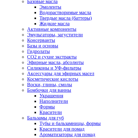
Базовые масла
Эмоленты
Водорастворимые масла
Твердые масла (баттеры)
Жидкие масла
Активные компоненты
Эмульгаторы, загустители
Консерванты
Базы и основы
Гидролаты
СО2 и сухие экстракты
Эфирные масла, абсолюты
Силиконы и УФ-фильтры
Аксессуары для эфирных масел
Косметические кислоты
Воски, глины, смолы
Бомбочки для ванны
Украшения
Наполнители
Формы
Красители
Бальзамы для губ
Тубы и бальзамницы, формы
Красители для помад
Ароматизаторы для помад