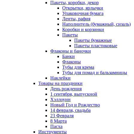
Пакеты, коробки, декор
Открытки, ярлычки
Упаковочная бумага
Ленты, рафия
Наполнитель (бумажный, сизаль)
Коробки и корзинки
Пакеты
Пакеты бумажные
Пакеты пластиковые
Флаконы и баночки
Банки
Флаконы
Тубы для крема
Тубы для помад и бальзамницы
Наклейки
Товары на праздники
День рождения
1 сентября, выпускной
Хэллоуин
Новый Год и Рождество
14 февраля, свадьба
23 Февраля
8 Марта
Пасха
Инструменты