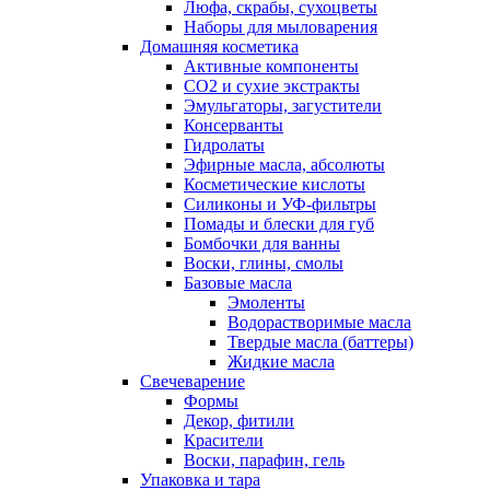
Люфа, скрабы, сухоцветы
Наборы для мыловарения
Домашняя косметика
Активные компоненты
СО2 и сухие экстракты
Эмульгаторы, загустители
Консерванты
Гидролаты
Эфирные масла, абсолюты
Косметические кислоты
Силиконы и УФ-фильтры
Помады и блески для губ
Бомбочки для ванны
Воски, глины, смолы
Базовые масла
Эмоленты
Водорастворимые масла
Твердые масла (баттеры)
Жидкие масла
Свечеварение
Формы
Декор, фитили
Красители
Воски, парафин, гель
Упаковка и тара