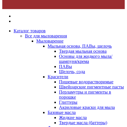
Каталог товаров
Все для мыловарения
Мыловарение
Мыльная основа, ПАВы, щелочь
Твердая мыльная основа
Основы для жидкого мыла/
шампуня/крема
ПАВы
Щелочь, сода
Красители
Пищевые водорастворимые
Швейцарские пигментные пасты
Перламутры и пигменты в
порошке
Глиттеры
Акриловые краски для мыла
Базовые масла
Жидкие масла
Твердые масла (баттеры)