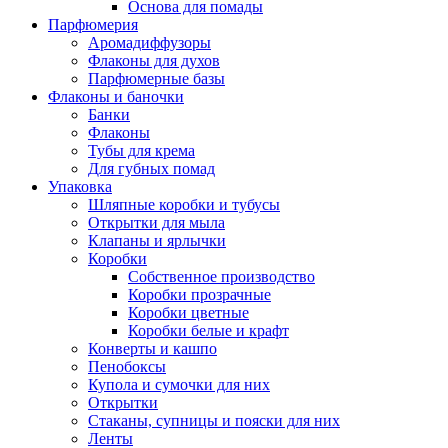
Основа для помады
Парфюмерия
Аромадиффузоры
Флаконы для духов
Парфюмерные базы
Флаконы и баночки
Банки
Флаконы
Тубы для крема
Для губных помад
Упаковка
Шляпные коробки и тубусы
Открытки для мыла
Клапаны и ярлычки
Коробки
Собственное производство
Коробки прозрачные
Коробки цветные
Коробки белые и крафт
Конверты и кашпо
Пенобоксы
Купола и сумочки для них
Открытки
Стаканы, супницы и пояски для них
Ленты