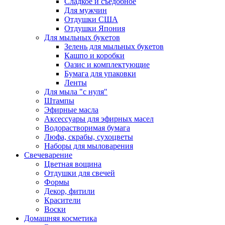
Сладкое и съедобное
Для мужчин
Отдушки США
Отдушки Япония
Для мыльных букетов
Зелень для мыльных букетов
Кашпо и коробки
Оазис и комплектующие
Бумага для упаковки
Ленты
Для мыла "с нуля"
Штампы
Эфирные масла
Аксессуары для эфирных масел
Водорастворимая бумага
Люфа, скрабы, сухоцветы
Наборы для мыловарения
Свечеварение
Цветная вощина
Отдушки для свечей
Формы
Декор, фитили
Красители
Воски
Домашняя косметика