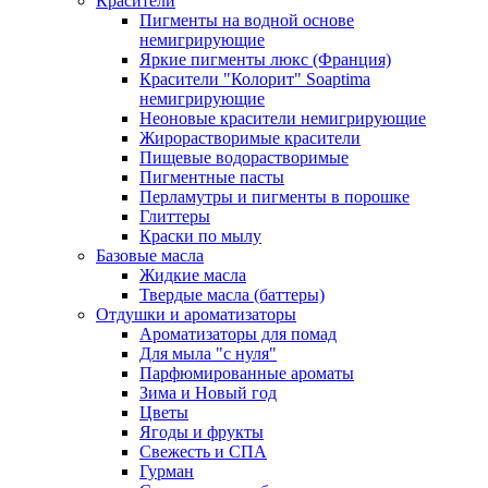
Красители
Пигменты на водной основе
немигрирующие
Яркие пигменты люкс (Франция)
Красители "Колорит" Soaptima
немигрирующие
Неоновые красители немигрирующие
Жирорастворимые красители
Пищевые водорастворимые
Пигментные пасты
Перламутры и пигменты в порошке
Глиттеры
Краски по мылу
Базовые масла
Жидкие масла
Твердые масла (баттеры)
Отдушки и ароматизаторы
Ароматизаторы для помад
Для мыла "с нуля"
Парфюмированные ароматы
Зима и Новый год
Цветы
Ягоды и фрукты
Свежесть и СПА
Гурман