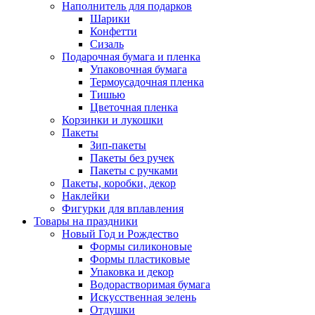
Наполнитель для подарков
Шарики
Конфетти
Сизаль
Подарочная бумага и пленка
Упаковочная бумага
Термоусадочная пленка
Тишью
Цветочная пленка
Корзинки и лукошки
Пакеты
Зип-пакеты
Пакеты без ручек
Пакеты с ручками
Пакеты, коробки, декор
Наклейки
Фигурки для вплавления
Товары на праздники
Новый Год и Рождество
Формы силиконовые
Формы пластиковые
Упаковка и декор
Водорастворимая бумага
Искусственная зелень
Отдушки