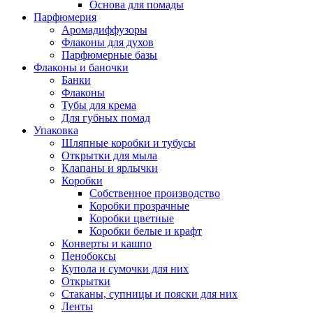
Основа для помады
Парфюмерия
Аромадиффузоры
Флаконы для духов
Парфюмерные базы
Флаконы и баночки
Банки
Флаконы
Тубы для крема
Для губных помад
Упаковка
Шляпные коробки и тубусы
Открытки для мыла
Клапаны и ярлычки
Коробки
Собственное производство
Коробки прозрачные
Коробки цветные
Коробки белые и крафт
Конверты и кашпо
Пенобоксы
Купола и сумочки для них
Открытки
Стаканы, супницы и пояски для них
Ленты