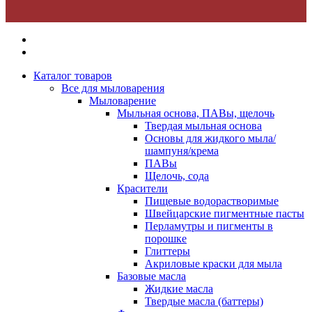
Каталог товаров
Все для мыловарения
Мыловарение
Мыльная основа, ПАВы, щелочь
Твердая мыльная основа
Основы для жидкого мыла/
шампуня/крема
ПАВы
Щелочь, сода
Красители
Пищевые водорастворимые
Швейцарские пигментные пасты
Перламутры и пигменты в
порошке
Глиттеры
Акриловые краски для мыла
Базовые масла
Жидкие масла
Твердые масла (баттеры)