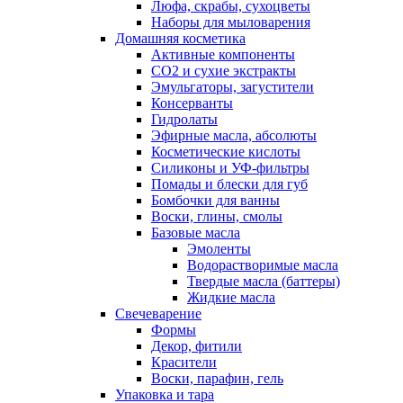
Люфа, скрабы, сухоцветы
Наборы для мыловарения
Домашняя косметика
Активные компоненты
СО2 и сухие экстракты
Эмульгаторы, загустители
Консерванты
Гидролаты
Эфирные масла, абсолюты
Косметические кислоты
Силиконы и УФ-фильтры
Помады и блески для губ
Бомбочки для ванны
Воски, глины, смолы
Базовые масла
Эмоленты
Водорастворимые масла
Твердые масла (баттеры)
Жидкие масла
Свечеварение
Формы
Декор, фитили
Красители
Воски, парафин, гель
Упаковка и тара