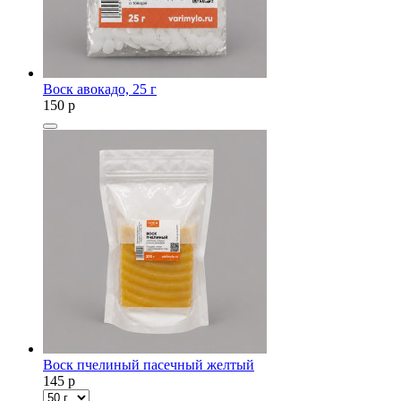
Воск авокадо, 25 г
150
p
Воск пчелиный пасечный желтый
145
p