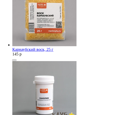
Карнаубский воск, 25 г
145
p