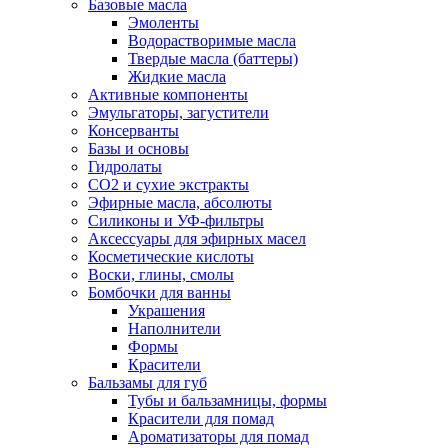
Базовые масла
Эмоленты
Водорастворимые масла
Твердые масла (баттеры)
Жидкие масла
Активные компоненты
Эмульгаторы, загустители
Консерванты
Базы и основы
Гидролаты
СО2 и сухие экстракты
Эфирные масла, абсолюты
Силиконы и УФ-фильтры
Аксессуары для эфирных масел
Косметические кислоты
Воски, глины, смолы
Бомбочки для ванны
Украшения
Наполнители
Формы
Красители
Бальзамы для губ
Тубы и бальзамницы, формы
Красители для помад
Ароматизаторы для помад