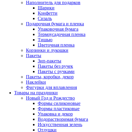
Наполнитель для подарков
Шарики
Конфетти
Сизаль
Подарочная бумага и пленка
Упаковочная бумага
Термоусадочная пленка
Тишью
Цветочная пленка
Корзинки и лукошки
Пакеты
Зип-пакеты
Пакеты без ручек
Пакеты с ручками
Пакеты, коробки, декор
Наклейки
Фигурки для вплавления
Товары на праздники
Новый Год и Рождество
Формы силиконовые
Формы пластиковые
Упаковка и декор
Водорастворимая бумага
Искусственная зелень
Отдушки