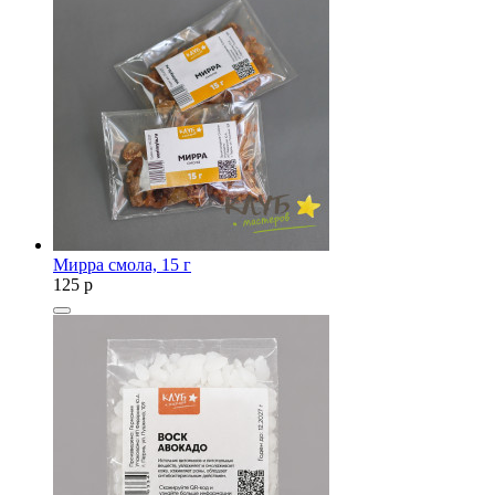
Мирра смола, 15 г
125
p