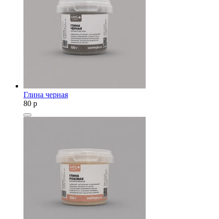
Глина черная
80
p