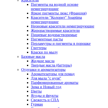
Красители
Пигменты на водной основе
немигрирующие
Яркие пигменты люкс (Франция)
Красители "Колорит" Soaptima
немигрирующие
Неоновые красители немигрирующие
Жирорастворимые красители
Пищевые водорастворимые
Пигментные пасты
Перламутры и пигменты в порошке
Глиттеры
Краски по мылу
Базовые масла
Жидкие масла
Твердые масла (баттеры)
Отдушки и ароматизаторы
Ароматизаторы для помад
Для мыла "с нуля"
Парфюмированные ароматы
Зима и Новый год
Цветы
Ягоды и фрукты
Свежесть и СПА
Гурман