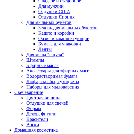
Сладкое и съедобное
Для мужчин
Отдушки США
Отдушки Япония
Для мыльных букетов
Зелень для мыльных букетов
Кашпо и коробки
Оазис и комплектующие
Бумага для упаковки
Ленты
Для мыла "с нуля"
Штампы
Эфирные масла
Аксессуары для эфирных масел
Водорастворимая бумага
Люфа, скрабы, сухоцветы
Наборы для мыловарения
Свечеварение
Цветная вощина
Отдушки для свечей
Формы
Декор, фитили
Красители
Воски
Домашняя косметика