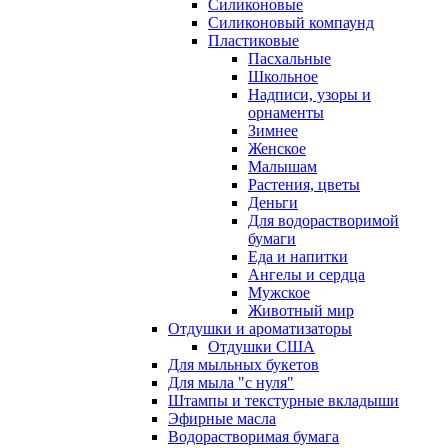
Силиконовые
Силиконовый компаунд
Пластиковые
Пасхальные
Школьное
Надписи, узоры и
орнаменты
Зимнее
Женское
Малышам
Растения, цветы
Деньги
Для водорастворимой
бумаги
Еда и напитки
Ангелы и сердца
Мужское
Животный мир
Отдушки и ароматизаторы
Отдушки США
Для мыльных букетов
Для мыла "с нуля"
Штампы и текстурные вкладыши
Эфирные масла
Водорастворимая бумага