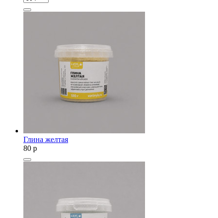
Глина желтая
80
p