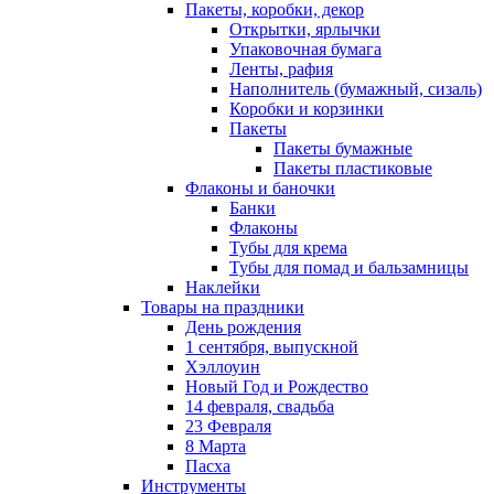
Пакеты, коробки, декор
Открытки, ярлычки
Упаковочная бумага
Ленты, рафия
Наполнитель (бумажный, сизаль)
Коробки и корзинки
Пакеты
Пакеты бумажные
Пакеты пластиковые
Флаконы и баночки
Банки
Флаконы
Тубы для крема
Тубы для помад и бальзамницы
Наклейки
Товары на праздники
День рождения
1 сентября, выпускной
Хэллоуин
Новый Год и Рождество
14 февраля, свадьба
23 Февраля
8 Марта
Пасха
Инструменты