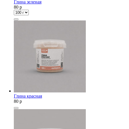
Глина зеленая
80
p
Глина красная
80
p