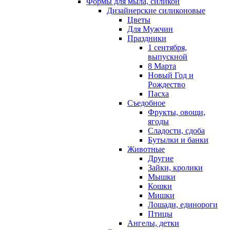
Формы для мыла, силикон
Дизайнерские силиконовые
Цветы
Для Мужчин
Праздники
1 сентября,
выпускной
8 Марта
Новый Год и
Рождество
Пасха
Съедобное
Фрукты, овощи,
ягоды
Сладости, сдоба
Бутылки и банки
Животные
Другие
Зайки, кролики
Мышки
Кошки
Мишки
Лошади, единороги
Птицы
Ангелы, детки