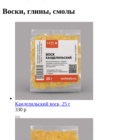
Воски, глины, смолы
Канделильский воск, 25 г
330
p