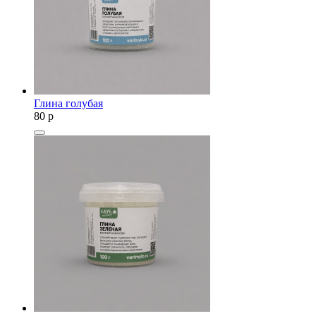
Глина голубая
80
p