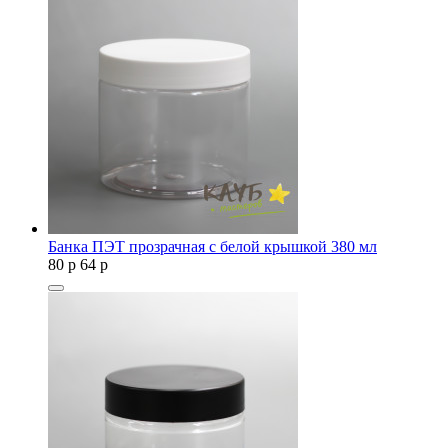
Банка ПЭТ прозрачная с белой крышкой 380 мл
80
p
64
p