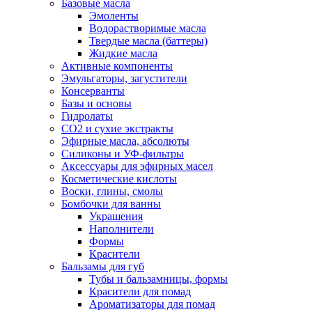
Базовые масла
Эмоленты
Водорастворимые масла
Твердые масла (баттеры)
Жидкие масла
Активные компоненты
Эмульгаторы, загустители
Консерванты
Базы и основы
Гидролаты
СО2 и сухие экстракты
Эфирные масла, абсолюты
Силиконы и УФ-фильтры
Аксессуары для эфирных масел
Косметические кислоты
Воски, глины, смолы
Бомбочки для ванны
Украшения
Наполнители
Формы
Красители
Бальзамы для губ
Тубы и бальзамницы, формы
Красители для помад
Ароматизаторы для помад