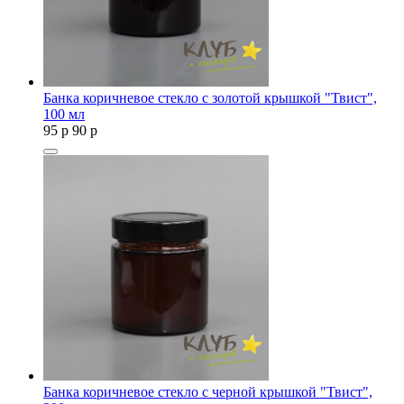
Банка коричневое стекло с золотой крышкой "Твист",
100 мл
95
p
90
p
Банка коричневое стекло с черной крышкой "Твист",