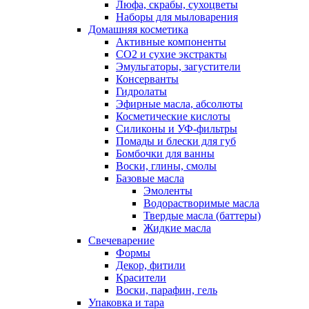
Люфа, скрабы, сухоцветы
Наборы для мыловарения
Домашняя косметика
Активные компоненты
СО2 и сухие экстракты
Эмульгаторы, загустители
Консерванты
Гидролаты
Эфирные масла, абсолюты
Косметические кислоты
Силиконы и УФ-фильтры
Помады и блески для губ
Бомбочки для ванны
Воски, глины, смолы
Базовые масла
Эмоленты
Водорастворимые масла
Твердые масла (баттеры)
Жидкие масла
Свечеварение
Формы
Декор, фитили
Красители
Воски, парафин, гель
Упаковка и тара