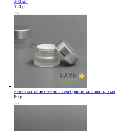
200 мл
120
p
Банка матовое стекло с серебряной крышкой, 5 мл
80
p