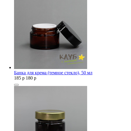
Банка для крема (темное стекло), 50 мл
185
p
180
p