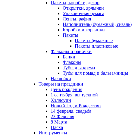
Пакеты, коробки, декор
Открытки, ярлычки
Упаковочная бумага
Ленты, рафия
Наполнитель (бумажный, сизаль)
Коробки и корзинки
Пакеты
Пакеты бумажные
Пакеты пластиковые
Флаконы и баночки
Банки
Флаконы
Тубы для крема
Тубы для помад и бальзамницы
Наклейки
Товары на праздники
День рождения
1 сентября, выпускной
Хэллоуин
Новый Год и Рождество
14 февраля, свадьба
23 Февраля
8 Марта
Пасха
Инструменты