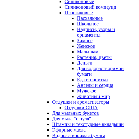
Силиконовые
Силиконовый компаунд
Пластиковые
Пасхальные
Школьное
Надписи, узоры и
орнаменты
Зимнее
Женское
Малышам
Растения, цветы
Деньги
Для водорастворимой
бумаги
Еда и напитки
Ангелы и сердца
Мужское
Животный мир
Отдушки и ароматизаторы
Отдушки США
Для мыльных букетов
Для мыла "с нуля"
Штампы и текстурные вкладыши
Эфирные масла
Водорастворимая бумага