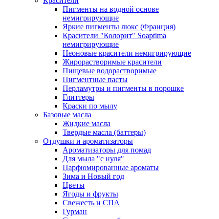
Красители
Пигменты на водной основе
немигрирующие
Яркие пигменты люкс (Франция)
Красители "Колорит" Soaptima
немигрирующие
Неоновые красители немигрирующие
Жирорастворимые красители
Пищевые водорастворимые
Пигментные пасты
Перламутры и пигменты в порошке
Глиттеры
Краски по мылу
Базовые масла
Жидкие масла
Твердые масла (баттеры)
Отдушки и ароматизаторы
Ароматизаторы для помад
Для мыла "с нуля"
Парфюмированные ароматы
Зима и Новый год
Цветы
Ягоды и фрукты
Свежесть и СПА
Гурман