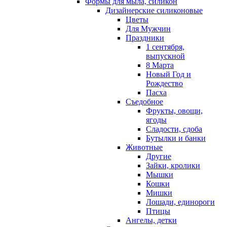
Формы для мыла, силикон
Дизайнерские силиконовые
Цветы
Для Мужчин
Праздники
1 сентября,
выпускной
8 Марта
Новый Год и
Рождество
Пасха
Съедобное
Фрукты, овощи,
ягоды
Сладости, сдоба
Бутылки и банки
Животные
Другие
Зайки, кролики
Мышки
Кошки
Мишки
Лошади, единороги
Птицы
Ангелы, детки