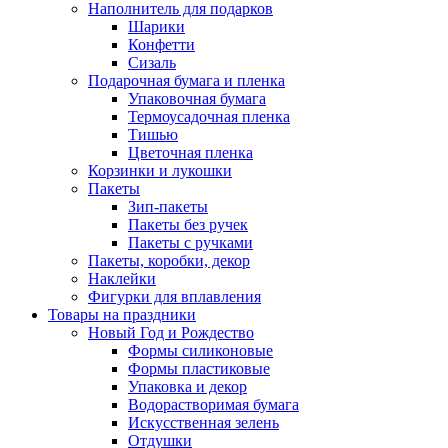
Наполнитель для подарков
Шарики
Конфетти
Сизаль
Подарочная бумага и пленка
Упаковочная бумага
Термоусадочная пленка
Тишью
Цветочная пленка
Корзинки и лукошки
Пакеты
Зип-пакеты
Пакеты без ручек
Пакеты с ручками
Пакеты, коробки, декор
Наклейки
Фигурки для вплавления
Товары на праздники
Новый Год и Рождество
Формы силиконовые
Формы пластиковые
Упаковка и декор
Водорастворимая бумага
Искусственная зелень
Отдушки