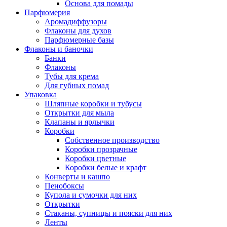
Основа для помады
Парфюмерия
Аромадиффузоры
Флаконы для духов
Парфюмерные базы
Флаконы и баночки
Банки
Флаконы
Тубы для крема
Для губных помад
Упаковка
Шляпные коробки и тубусы
Открытки для мыла
Клапаны и ярлычки
Коробки
Собственное производство
Коробки прозрачные
Коробки цветные
Коробки белые и крафт
Конверты и кашпо
Пенобоксы
Купола и сумочки для них
Открытки
Стаканы, супницы и пояски для них
Ленты