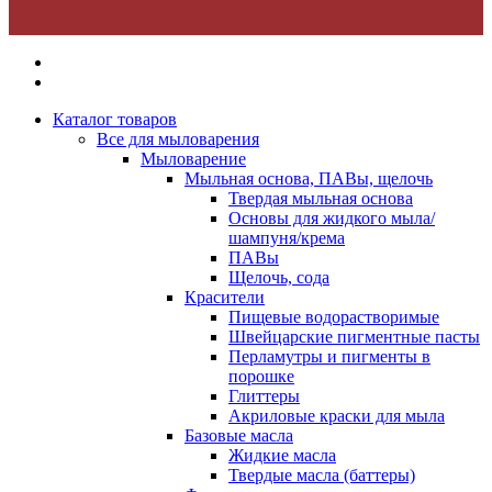
Каталог товаров
Все для мыловарения
Мыловарение
Мыльная основа, ПАВы, щелочь
Твердая мыльная основа
Основы для жидкого мыла/
шампуня/крема
ПАВы
Щелочь, сода
Красители
Пищевые водорастворимые
Швейцарские пигментные пасты
Перламутры и пигменты в
порошке
Глиттеры
Акриловые краски для мыла
Базовые масла
Жидкие масла
Твердые масла (баттеры)