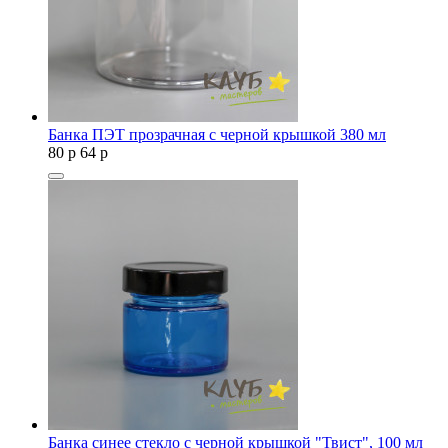
Банка ПЭТ прозрачная с черной крышкой 380 мл
80
p
64
p
Банка синее стекло с черной крышкой "Твист", 100 мл