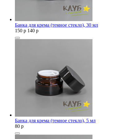
Банка для крема (темное стекло), 30 мл
150
p
140
p
Банка для крема (темное стекло), 5 мл
80
p