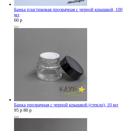
Банка пластиковая прозрачная с черной крышкой, 100
мл
60
p
Банка прозрачная с черной крышкой (стекло), 10 мл
95
p
80
p