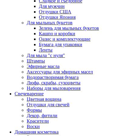
Сладкое и съедобное
Для мужчин
Отдушки США
Отдушки Япония
Для мыльных букетов
Зелень для мыльных букетов
Кашпо и коробки
Оазис и комплектующие
Бумага для упаковки
Ленты
Для мыла "с нуля"
Штампы
Эфирные масла
Аксессуары для эфирных масел
Водорастворимая бумага
Люфа, скрабы, сухоцветы
Наборы для мыловарения
Свечеварение
Цветная вощина
Отдушки для свечей
Формы
Декор, фитили
Красители
Воски
Домашняя косметика