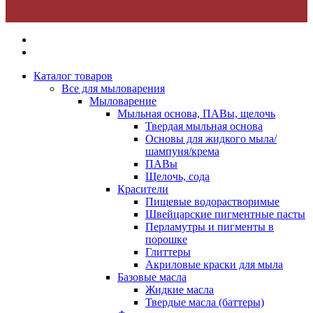
Каталог товаров
Все для мыловарения
Мыловарение
Мыльная основа, ПАВы, щелочь
Твердая мыльная основа
Основы для жидкого мыла/
шампуня/крема
ПАВы
Щелочь, сода
Красители
Пищевые водорастворимые
Швейцарские пигментные пасты
Перламутры и пигменты в
порошке
Глиттеры
Акриловые краски для мыла
Базовые масла
Жидкие масла
Твердые масла (баттеры)