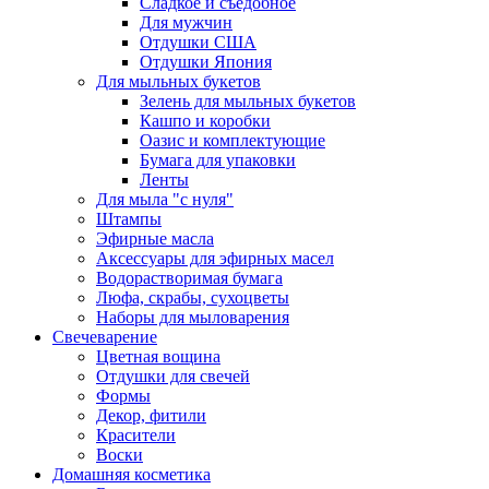
Сладкое и съедобное
Для мужчин
Отдушки США
Отдушки Япония
Для мыльных букетов
Зелень для мыльных букетов
Кашпо и коробки
Оазис и комплектующие
Бумага для упаковки
Ленты
Для мыла "с нуля"
Штампы
Эфирные масла
Аксессуары для эфирных масел
Водорастворимая бумага
Люфа, скрабы, сухоцветы
Наборы для мыловарения
Свечеварение
Цветная вощина
Отдушки для свечей
Формы
Декор, фитили
Красители
Воски
Домашняя косметика