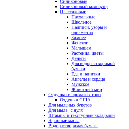
Силиконовые
Силиконовый компаунд
Пластиковые
Пасхальные
Школьное
Надписи, узоры и
орнаменты
Зимнее
Женское
Малышам
Растения, цветы
Деньги
Для водорастворимой
бумаги
Еда и напитки
Ангелы и сердца
Мужское
Животный мир
Отдушки и ароматизаторы
Отдушки США
Для мыльных букетов
Для мыла "с нуля"
Штампы и текстурные вкладыши
Эфирные масла
Водорастворимая бумага