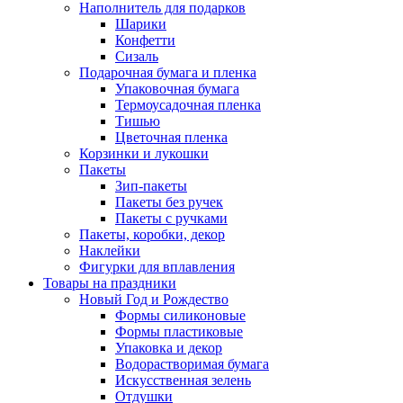
Наполнитель для подарков
Шарики
Конфетти
Сизаль
Подарочная бумага и пленка
Упаковочная бумага
Термоусадочная пленка
Тишью
Цветочная пленка
Корзинки и лукошки
Пакеты
Зип-пакеты
Пакеты без ручек
Пакеты с ручками
Пакеты, коробки, декор
Наклейки
Фигурки для вплавления
Товары на праздники
Новый Год и Рождество
Формы силиконовые
Формы пластиковые
Упаковка и декор
Водорастворимая бумага
Искусственная зелень
Отдушки