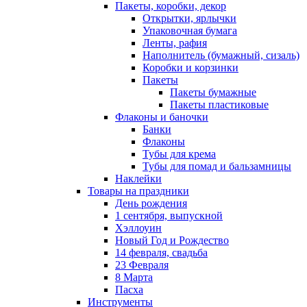
Пакеты, коробки, декор
Открытки, ярлычки
Упаковочная бумага
Ленты, рафия
Наполнитель (бумажный, сизаль)
Коробки и корзинки
Пакеты
Пакеты бумажные
Пакеты пластиковые
Флаконы и баночки
Банки
Флаконы
Тубы для крема
Тубы для помад и бальзамницы
Наклейки
Товары на праздники
День рождения
1 сентября, выпускной
Хэллоуин
Новый Год и Рождество
14 февраля, свадьба
23 Февраля
8 Марта
Пасха
Инструменты