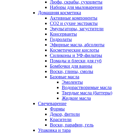
Люфа, скрабы, сухоцветы
Наборы для мыловарения
Домашняя косметика
Активные компоненты
СО2 и сухие экстракты
Эмульгаторы, загустители
Консерванты
Гидролаты
Эфирные масла, абсолюты
Косметические кислоты
Силиконы и УФ-фильтры
Помады и блески для губ
Бомбочки для ванны
Воски, глины, смолы
Базовые масла
Эмоленты
Водорастворимые масла
Твердые масла (баттеры)
Жидкие масла
Свечеварение
Формы
Декор, фитили
Красители
Воски, парафин, гель
Упаковка и тара