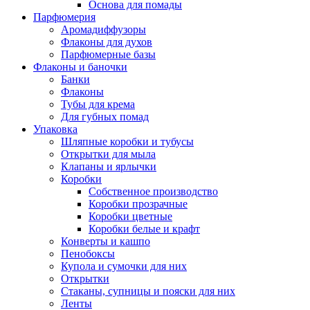
Основа для помады
Парфюмерия
Аромадиффузоры
Флаконы для духов
Парфюмерные базы
Флаконы и баночки
Банки
Флаконы
Тубы для крема
Для губных помад
Упаковка
Шляпные коробки и тубусы
Открытки для мыла
Клапаны и ярлычки
Коробки
Собственное производство
Коробки прозрачные
Коробки цветные
Коробки белые и крафт
Конверты и кашпо
Пенобоксы
Купола и сумочки для них
Открытки
Стаканы, супницы и пояски для них
Ленты