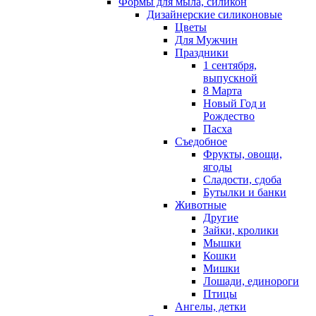
Формы для мыла, силикон
Дизайнерские силиконовые
Цветы
Для Мужчин
Праздники
1 сентября,
выпускной
8 Марта
Новый Год и
Рождество
Пасха
Съедобное
Фрукты, овощи,
ягоды
Сладости, сдоба
Бутылки и банки
Животные
Другие
Зайки, кролики
Мышки
Кошки
Мишки
Лошади, единороги
Птицы
Ангелы, детки