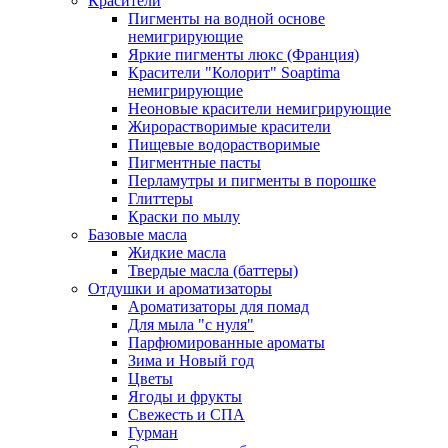
Красители
Пигменты на водной основе
немигрирующие
Яркие пигменты люкс (Франция)
Красители "Колорит" Soaptima
немигрирующие
Неоновые красители немигрирующие
Жирорастворимые красители
Пищевые водорастворимые
Пигментные пасты
Перламутры и пигменты в порошке
Глиттеры
Краски по мылу
Базовые масла
Жидкие масла
Твердые масла (баттеры)
Отдушки и ароматизаторы
Ароматизаторы для помад
Для мыла "с нуля"
Парфюмированные ароматы
Зима и Новый год
Цветы
Ягоды и фрукты
Свежесть и СПА
Гурман