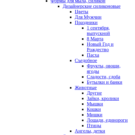
Формы для мыла, силикон
Дизайнерские силиконовые
Цветы
Для Мужчин
Праздники
1 сентября,
выпускной
8 Марта
Новый Год и
Рождество
Пасха
Съедобное
Фрукты, овощи,
ягоды
Сладости, сдоба
Бутылки и банки
Животные
Другие
Зайки, кролики
Мышки
Кошки
Мишки
Лошади, единороги
Птицы
Ангелы, детки