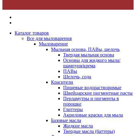
Каталог товаров
Все для мыловарения
Мыловарение
Мыльная основа, ПАВы, щелочь
Твердая мыльная основа
Основы для жидкого мыла/
шампуня/крема
ПАВы
Щелочь, сода
Красители
Пищевые водорастворимые
Швейцарские пигментные пасты
Перламутры и пигменты в
порошке
Глиттеры
Акриловые краски для мыла
Базовые масла
Жидкие масла
Твердые масла (баттеры)