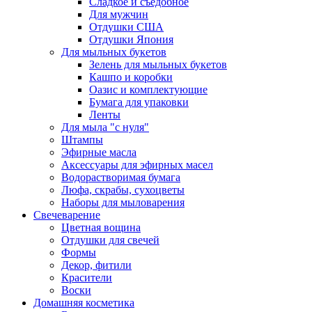
Сладкое и съедобное
Для мужчин
Отдушки США
Отдушки Япония
Для мыльных букетов
Зелень для мыльных букетов
Кашпо и коробки
Оазис и комплектующие
Бумага для упаковки
Ленты
Для мыла "с нуля"
Штампы
Эфирные масла
Аксессуары для эфирных масел
Водорастворимая бумага
Люфа, скрабы, сухоцветы
Наборы для мыловарения
Свечеварение
Цветная вощина
Отдушки для свечей
Формы
Декор, фитили
Красители
Воски
Домашняя косметика