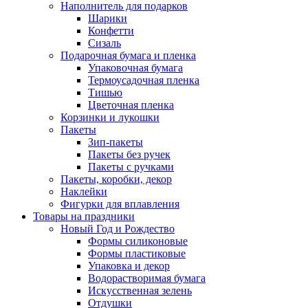
Наполнитель для подарков
Шарики
Конфетти
Сизаль
Подарочная бумага и пленка
Упаковочная бумага
Термоусадочная пленка
Тишью
Цветочная пленка
Корзинки и лукошки
Пакеты
Зип-пакеты
Пакеты без ручек
Пакеты с ручками
Пакеты, коробки, декор
Наклейки
Фигурки для вплавления
Товары на праздники
Новый Год и Рождество
Формы силиконовые
Формы пластиковые
Упаковка и декор
Водорастворимая бумага
Искусственная зелень
Отдушки