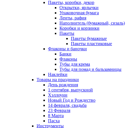
Пакеты, коробки, декор
Открытки, ярлычки
Упаковочная бумага
Ленты, рафия
Наполнитель (бумажный, сизаль)
Коробки и корзинки
Пакеты
Пакеты бумажные
Пакеты пластиковые
Флаконы и баночки
Банки
Флаконы
Тубы для крема
Тубы для помад и бальзамницы
Наклейки
Товары на праздники
День рождения
1 сентября, выпускной
Хэллоуин
Новый Год и Рождество
14 февраля, свадьба
23 Февраля
8 Марта
Пасха
Инструменты