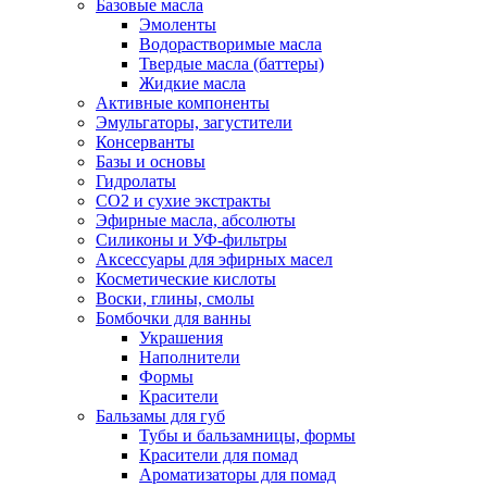
Базовые масла
Эмоленты
Водорастворимые масла
Твердые масла (баттеры)
Жидкие масла
Активные компоненты
Эмульгаторы, загустители
Консерванты
Базы и основы
Гидролаты
СО2 и сухие экстракты
Эфирные масла, абсолюты
Силиконы и УФ-фильтры
Аксессуары для эфирных масел
Косметические кислоты
Воски, глины, смолы
Бомбочки для ванны
Украшения
Наполнители
Формы
Красители
Бальзамы для губ
Тубы и бальзамницы, формы
Красители для помад
Ароматизаторы для помад