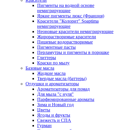
Красители
Пигменты на водной основе
немигрирующие
Яркие пигменты люкс (Франция)
Красители "Колорит" Soaptima
немигрирующие
Неоновые красители немигрирующие
Жирорастворимые красители
Пищевые водорастворимые
Пигментные пасты
Перламутры и пигменты в порошке
Глиттеры
Краски по мылу
Базовые масла
Жидкие масла
Твердые масла (баттеры)
Отдушки и ароматизаторы
Ароматизаторы для помад
Для мыла "с нуля"
Парфюмированные ароматы
Зима и Новый год
Цветы
Ягоды и фрукты
Свежесть и СПА
Гурман