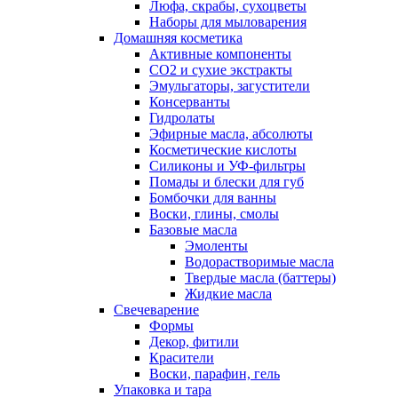
Люфа, скрабы, сухоцветы
Наборы для мыловарения
Домашняя косметика
Активные компоненты
СО2 и сухие экстракты
Эмульгаторы, загустители
Консерванты
Гидролаты
Эфирные масла, абсолюты
Косметические кислоты
Силиконы и УФ-фильтры
Помады и блески для губ
Бомбочки для ванны
Воски, глины, смолы
Базовые масла
Эмоленты
Водорастворимые масла
Твердые масла (баттеры)
Жидкие масла
Свечеварение
Формы
Декор, фитили
Красители
Воски, парафин, гель
Упаковка и тара