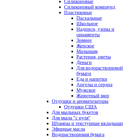
Силиконовые
Силиконовый компаунд
Пластиковые
Пасхальные
Школьное
Надписи, узоры и
орнаменты
Зимнее
Женское
Малышам
Растения, цветы
Деньги
Для водорастворимой
бумаги
Еда и напитки
Ангелы и сердца
Мужское
Животный мир
Отдушки и ароматизаторы
Отдушки США
Для мыльных букетов
Для мыла "с нуля"
Штампы и текстурные вкладыши
Эфирные масла
Водорастворимая бумага