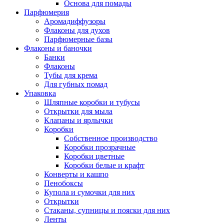
Основа для помады
Парфюмерия
Аромадиффузоры
Флаконы для духов
Парфюмерные базы
Флаконы и баночки
Банки
Флаконы
Тубы для крема
Для губных помад
Упаковка
Шляпные коробки и тубусы
Открытки для мыла
Клапаны и ярлычки
Коробки
Собственное производство
Коробки прозрачные
Коробки цветные
Коробки белые и крафт
Конверты и кашпо
Пенобоксы
Купола и сумочки для них
Открытки
Стаканы, супницы и пояски для них
Ленты