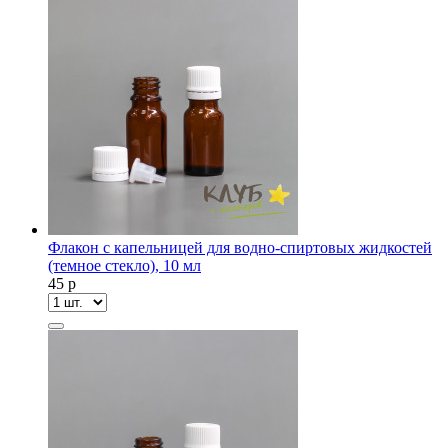
Флакон с капельницей для водно-спиртовых жидкостей
(темное стекло), 10 мл
45
p