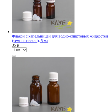
Флакон с капельницей для водно-спиртовых жидкостей
(темное стекло), 5 мл
35
p