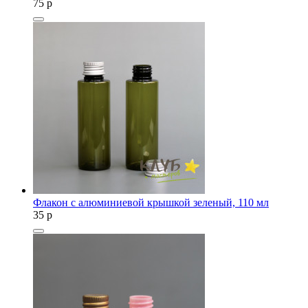
75
p
Флакон с алюминиевой крышкой зеленый, 110 мл
35
p