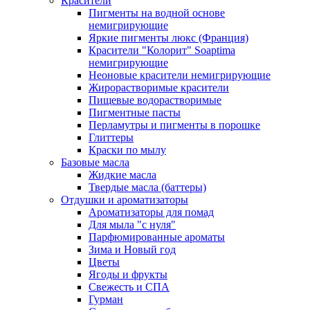
Красители
Пигменты на водной основе
немигрирующие
Яркие пигменты люкс (Франция)
Красители "Колорит" Soaptima
немигрирующие
Неоновые красители немигрирующие
Жирорастворимые красители
Пищевые водорастворимые
Пигментные пасты
Перламутры и пигменты в порошке
Глиттеры
Краски по мылу
Базовые масла
Жидкие масла
Твердые масла (баттеры)
Отдушки и ароматизаторы
Ароматизаторы для помад
Для мыла "с нуля"
Парфюмированные ароматы
Зима и Новый год
Цветы
Ягоды и фрукты
Свежесть и СПА
Гурман