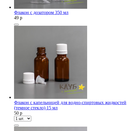
Флакон с дозатором 350 мл
49
p
Флакон с капельницей для водно-спиртовых жидкостей
(темное стекло) 15 мл
50
p