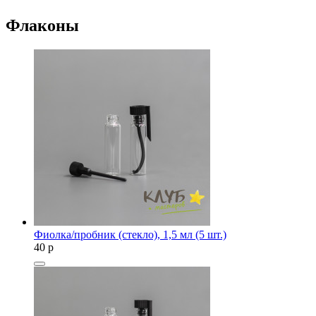
Флаконы
Фиолка/пробник (стекло), 1,5 мл (5 шт.)
40
p