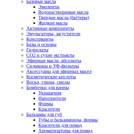
Базовые масла
Эмоленты
Водорастворимые масла
Твердые масла (баттеры)
Жидкие масла
Активные компоненты
Эмульгаторы, загустители
Консерванты
Базы и основы
Гидролаты
СО2 и сухие экстракты
Эфирные масла, абсолюты
Силиконы и УФ-фильтры
Аксессуары для эфирных масел
Косметические кислоты
Воски, глины, смолы
Бомбочки для ванны
Украшения
Наполнители
Формы
Красители
Бальзамы для губ
Тубы и бальзамницы, формы
Красители для помад
Ароматизаторы для помад