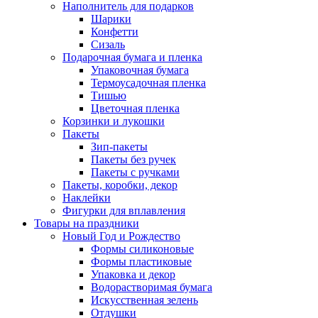
Наполнитель для подарков
Шарики
Конфетти
Сизаль
Подарочная бумага и пленка
Упаковочная бумага
Термоусадочная пленка
Тишью
Цветочная пленка
Корзинки и лукошки
Пакеты
Зип-пакеты
Пакеты без ручек
Пакеты с ручками
Пакеты, коробки, декор
Наклейки
Фигурки для вплавления
Товары на праздники
Новый Год и Рождество
Формы силиконовые
Формы пластиковые
Упаковка и декор
Водорастворимая бумага
Искусственная зелень
Отдушки