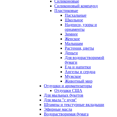
Силиконовые
Силиконовый компаунд
Пластиковые
Пасхальные
Школьное
Надписи, узоры и
орнаменты
Зимнее
Женское
Малышам
Растения, цветы
Деньги
Для водорастворимой
бумаги
Еда и напитки
Ангелы и сердца
Мужское
Животный мир
Отдушки и ароматизаторы
Отдушки США
Для мыльных букетов
Для мыла "с нуля"
Штампы и текстурные вкладыши
Эфирные масла
Водорастворимая бумага