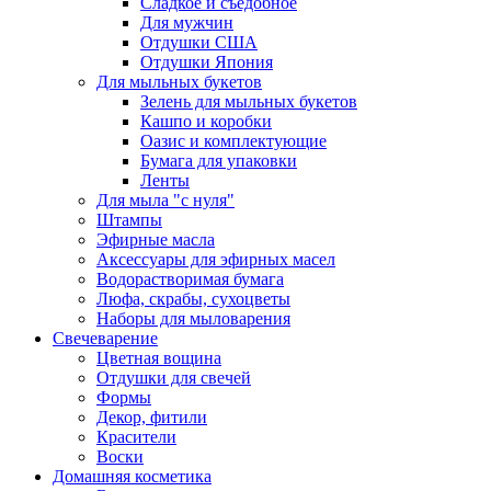
Сладкое и съедобное
Для мужчин
Отдушки США
Отдушки Япония
Для мыльных букетов
Зелень для мыльных букетов
Кашпо и коробки
Оазис и комплектующие
Бумага для упаковки
Ленты
Для мыла "с нуля"
Штампы
Эфирные масла
Аксессуары для эфирных масел
Водорастворимая бумага
Люфа, скрабы, сухоцветы
Наборы для мыловарения
Свечеварение
Цветная вощина
Отдушки для свечей
Формы
Декор, фитили
Красители
Воски
Домашняя косметика