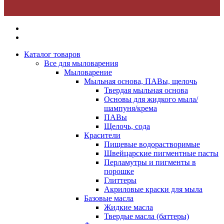
Каталог товаров
Все для мыловарения
Мыловарение
Мыльная основа, ПАВы, щелочь
Твердая мыльная основа
Основы для жидкого мыла/
шампуня/крема
ПАВы
Щелочь, сода
Красители
Пищевые водорастворимые
Швейцарские пигментные пасты
Перламутры и пигменты в
порошке
Глиттеры
Акриловые краски для мыла
Базовые масла
Жидкие масла
Твердые масла (баттеры)