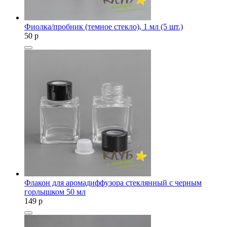
Фиолка/пробник (темное стекло), 1 мл (5 шт.)
50
p
Флакон для аромадиффузора стеклянный с черным
горлышком 50 мл
149
p