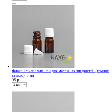
Флакон с капельницей для масляных жидкостей (темное
стекло), 5 мл
35
p