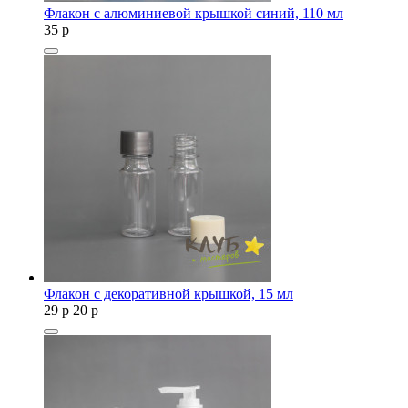
Флакон с алюминиевой крышкой синий, 110 мл
35
p
Флакон с декоративной крышкой, 15 мл
29
p
20
p