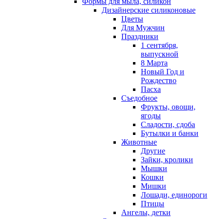
Формы для мыла, силикон
Дизайнерские силиконовые
Цветы
Для Мужчин
Праздники
1 сентября,
выпускной
8 Марта
Новый Год и
Рождество
Пасха
Съедобное
Фрукты, овощи,
ягоды
Сладости, сдоба
Бутылки и банки
Животные
Другие
Зайки, кролики
Мышки
Кошки
Мишки
Лошади, единороги
Птицы
Ангелы, детки