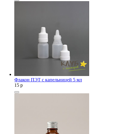
Флакон ПЭТ с капельницей 5 мл
15
p