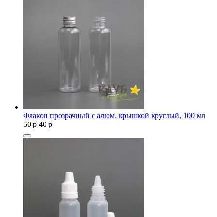
Флакон прозрачный с алюм. крышкой круглый, 100 мл
50
p
40
p