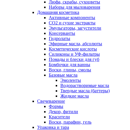
Люфа, скрабы, сухоцветы
Наборы для мыловарения
Домашняя косметика
Активные компоненты
СО2 и сухие экстракты
Эмульгаторы, загустители
Консерванты
Гидролаты
Эфирные масла, абсолюты
Косметические кислоты
Силиконы и УФ-фильтры
Помады и блески для губ
Бомбочки для ванны
Воски, глины, смолы
Базовые масла
Эмоленты
Водорастворимые масла
Твердые масла (баттеры)
Жидкие масла
Свечеварение
Формы
Декор, фитили
Красители
Воски, парафин, гель
Упаковка и тара