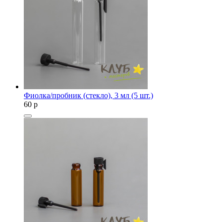
Фиолка/пробник (стекло), 3 мл (5 шт.)
60
p