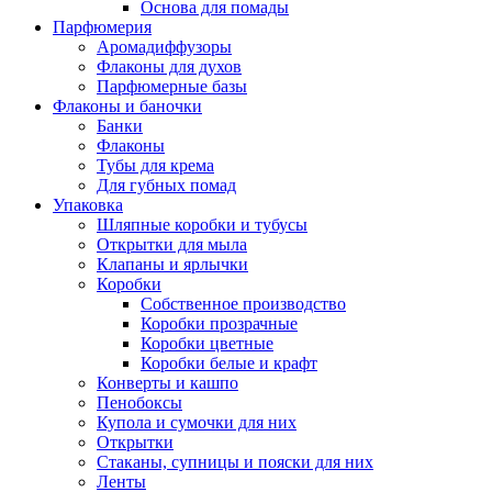
Основа для помады
Парфюмерия
Аромадиффузоры
Флаконы для духов
Парфюмерные базы
Флаконы и баночки
Банки
Флаконы
Тубы для крема
Для губных помад
Упаковка
Шляпные коробки и тубусы
Открытки для мыла
Клапаны и ярлычки
Коробки
Собственное производство
Коробки прозрачные
Коробки цветные
Коробки белые и крафт
Конверты и кашпо
Пенобоксы
Купола и сумочки для них
Открытки
Стаканы, супницы и пояски для них
Ленты