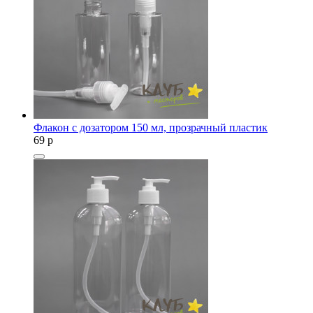
Флакон с дозатором 150 мл, прозрачный пластик
69
p