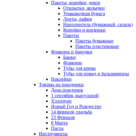
Пакеты, коробки, декор
Открытки, ярлычки
Упаковочная бумага
Ленты, рафия
Наполнитель (бумажный, сизаль)
Коробки и корзинки
Пакеты
Пакеты бумажные
Пакеты пластиковые
Флаконы и баночки
Банки
Флаконы
Тубы для крема
Тубы для помад и бальзамницы
Наклейки
Товары на праздники
День рождения
1 сентября, выпускной
Хэллоуин
Новый Год и Рождество
14 февраля, свадьба
23 Февраля
8 Марта
Пасха
Инструменты