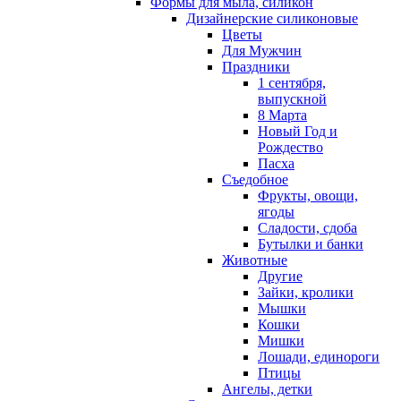
Формы для мыла, силикон
Дизайнерские силиконовые
Цветы
Для Мужчин
Праздники
1 сентября,
выпускной
8 Марта
Новый Год и
Рождество
Пасха
Съедобное
Фрукты, овощи,
ягоды
Сладости, сдоба
Бутылки и банки
Животные
Другие
Зайки, кролики
Мышки
Кошки
Мишки
Лошади, единороги
Птицы
Ангелы, детки