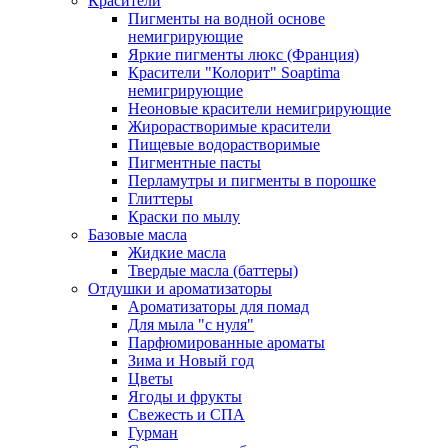
Красители
Пигменты на водной основе
немигрирующие
Яркие пигменты люкс (Франция)
Красители "Колорит" Soaptima
немигрирующие
Неоновые красители немигрирующие
Жирорастворимые красители
Пищевые водорастворимые
Пигментные пасты
Перламутры и пигменты в порошке
Глиттеры
Краски по мылу
Базовые масла
Жидкие масла
Твердые масла (баттеры)
Отдушки и ароматизаторы
Ароматизаторы для помад
Для мыла "с нуля"
Парфюмированные ароматы
Зима и Новый год
Цветы
Ягоды и фрукты
Свежесть и СПА
Гурман