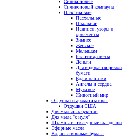
Силиконовые
Силиконовый компаунд
Пластиковые
Пасхальные
Школьное
Надписи, узоры и
орнаменты
Зимнее
Женское
Малышам
Растения, цветы
Деньги
Для водорастворимой
бумаги
Еда и напитки
Ангелы и сердца
Мужское
Животный мир
Отдушки и ароматизаторы
Отдушки США
Для мыльных букетов
Для мыла "с нуля"
Штампы и текстурные вкладыши
Эфирные масла
Водорастворимая бумага