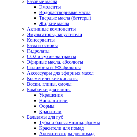
Базовые масла
Эмоленты
Водорастворимые масла
Твердые масла (баттеры)
Жидкие масла
Активные компоненты
Эмульгаторы, загустители
Консерванты
Базы и основы
Гидролаты
СО2 и сухие экстракты
Эфирные масла, абсолюты
Силиконы и УФ-фильтры
Аксессуары для эфирных масел
Косметические кислоты
Воски, глины, смолы
Бомбочки для ванны
Украшения
Наполнители
Формы
Красители
Бальзамы для губ
Тубы и бальзамницы, формы
Красители для помад
Ароматизаторы для помад