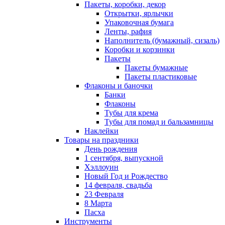
Пакеты, коробки, декор
Открытки, ярлычки
Упаковочная бумага
Ленты, рафия
Наполнитель (бумажный, сизаль)
Коробки и корзинки
Пакеты
Пакеты бумажные
Пакеты пластиковые
Флаконы и баночки
Банки
Флаконы
Тубы для крема
Тубы для помад и бальзамницы
Наклейки
Товары на праздники
День рождения
1 сентября, выпускной
Хэллоуин
Новый Год и Рождество
14 февраля, свадьба
23 Февраля
8 Марта
Пасха
Инструменты