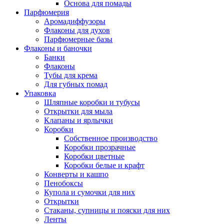
Основа для помады
Парфюмерия
Аромадиффузоры
Флаконы для духов
Парфюмерные базы
Флаконы и баночки
Банки
Флаконы
Тубы для крема
Для губных помад
Упаковка
Шляпные коробки и тубусы
Открытки для мыла
Клапаны и ярлычки
Коробки
Собственное производство
Коробки прозрачные
Коробки цветные
Коробки белые и крафт
Конверты и кашпо
Пенобоксы
Купола и сумочки для них
Открытки
Стаканы, супницы и пояски для них
Ленты