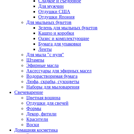
Сладкое и съедобное
Для мужчин
Отдушки США
Отдушки Япония
Для мыльных букетов
Зелень для мыльных букетов
Кашпо и коробки
Оазис и комплектующие
Бумага для упаковки
Ленты
Для мыла "с нуля"
Штампы
Эфирные масла
Аксессуары для эфирных масел
Водорастворимая бумага
Люфа, скрабы, сухоцветы
Наборы для мыловарения
Свечеварение
Цветная вощина
Отдушки для свечей
Формы
Декор, фитили
Красители
Воски
Домашняя косметика