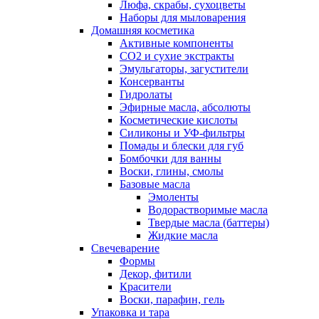
Люфа, скрабы, сухоцветы
Наборы для мыловарения
Домашняя косметика
Активные компоненты
СО2 и сухие экстракты
Эмульгаторы, загустители
Консерванты
Гидролаты
Эфирные масла, абсолюты
Косметические кислоты
Силиконы и УФ-фильтры
Помады и блески для губ
Бомбочки для ванны
Воски, глины, смолы
Базовые масла
Эмоленты
Водорастворимые масла
Твердые масла (баттеры)
Жидкие масла
Свечеварение
Формы
Декор, фитили
Красители
Воски, парафин, гель
Упаковка и тара