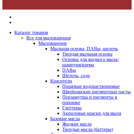
Каталог товаров
Все для мыловарения
Мыловарение
Мыльная основа, ПАВы, щелочь
Твердая мыльная основа
Основы для жидкого мыла/
шампуня/крема
ПАВы
Щелочь, сода
Красители
Пищевые водорастворимые
Швейцарские пигментные пасты
Перламутры и пигменты в
порошке
Глиттеры
Акриловые краски для мыла
Базовые масла
Жидкие масла
Твердые масла (баттеры)