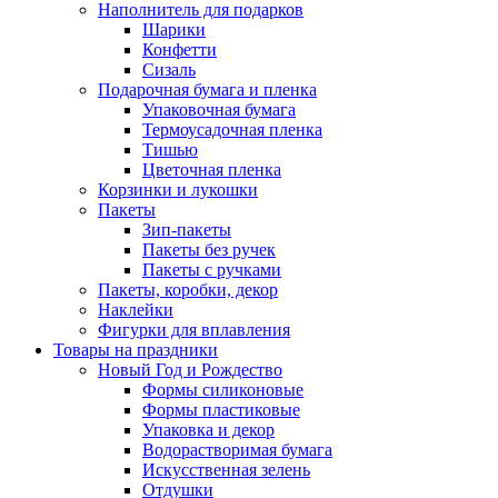
Наполнитель для подарков
Шарики
Конфетти
Сизаль
Подарочная бумага и пленка
Упаковочная бумага
Термоусадочная пленка
Тишью
Цветочная пленка
Корзинки и лукошки
Пакеты
Зип-пакеты
Пакеты без ручек
Пакеты с ручками
Пакеты, коробки, декор
Наклейки
Фигурки для вплавления
Товары на праздники
Новый Год и Рождество
Формы силиконовые
Формы пластиковые
Упаковка и декор
Водорастворимая бумага
Искусственная зелень
Отдушки