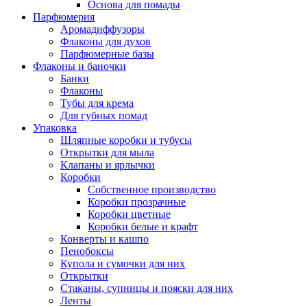
Основа для помады
Парфюмерия
Аромадиффузоры
Флаконы для духов
Парфюмерные базы
Флаконы и баночки
Банки
Флаконы
Тубы для крема
Для губных помад
Упаковка
Шляпные коробки и тубусы
Открытки для мыла
Клапаны и ярлычки
Коробки
Собственное производство
Коробки прозрачные
Коробки цветные
Коробки белые и крафт
Конверты и кашпо
Пенобоксы
Купола и сумочки для них
Открытки
Стаканы, супницы и пояски для них
Ленты