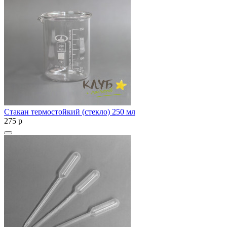
Стакан термостойкий (стекло) 250 мл
275
p