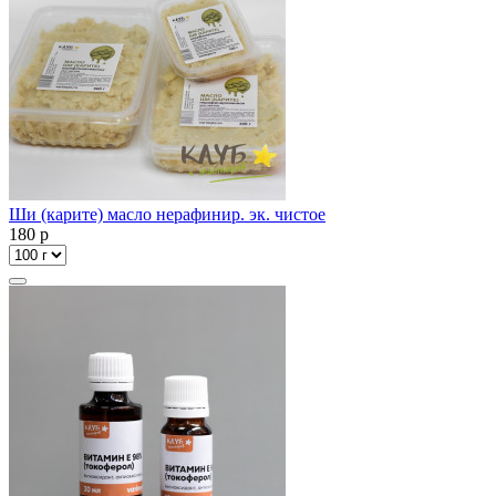
Ши (карите) масло нерафинир. эк. чистое
180
p