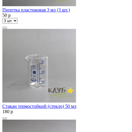
Пипетка пластиковая 3 мл (3 шт.)
50
p
Стакан термостойкий (стекло) 50 мл
180
p