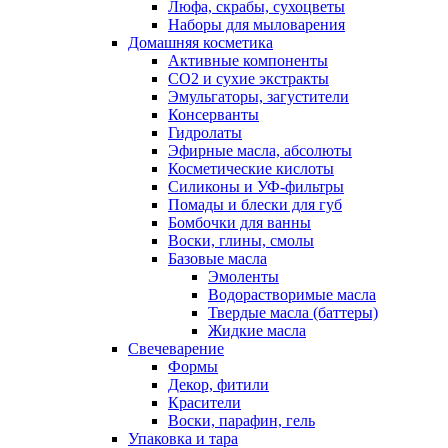
Люфа, скрабы, сухоцветы
Наборы для мыловарения
Домашняя косметика
Активные компоненты
СО2 и сухие экстракты
Эмульгаторы, загустители
Консерванты
Гидролаты
Эфирные масла, абсолюты
Косметические кислоты
Силиконы и УФ-фильтры
Помады и блески для губ
Бомбочки для ванны
Воски, глины, смолы
Базовые масла
Эмоленты
Водорастворимые масла
Твердые масла (баттеры)
Жидкие масла
Свечеварение
Формы
Декор, фитили
Красители
Воски, парафин, гель
Упаковка и тара