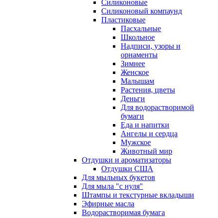
Силиконовые
Силиконовый компаунд
Пластиковые
Пасхальные
Школьное
Надписи, узоры и
орнаменты
Зимнее
Женское
Малышам
Растения, цветы
Деньги
Для водорастворимой
бумаги
Еда и напитки
Ангелы и сердца
Мужское
Животный мир
Отдушки и ароматизаторы
Отдушки США
Для мыльных букетов
Для мыла "с нуля"
Штампы и текстурные вкладыши
Эфирные масла
Водорастворимая бумага