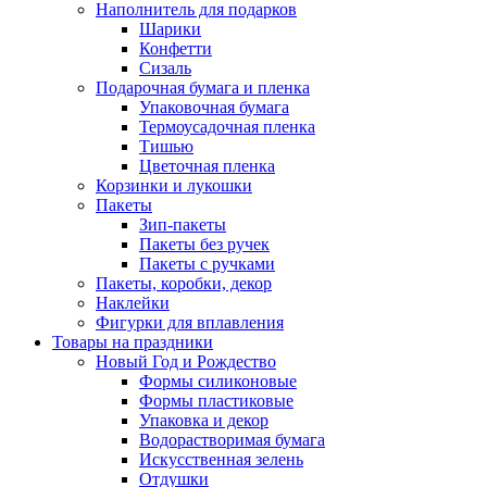
Наполнитель для подарков
Шарики
Конфетти
Сизаль
Подарочная бумага и пленка
Упаковочная бумага
Термоусадочная пленка
Тишью
Цветочная пленка
Корзинки и лукошки
Пакеты
Зип-пакеты
Пакеты без ручек
Пакеты с ручками
Пакеты, коробки, декор
Наклейки
Фигурки для вплавления
Товары на праздники
Новый Год и Рождество
Формы силиконовые
Формы пластиковые
Упаковка и декор
Водорастворимая бумага
Искусственная зелень
Отдушки