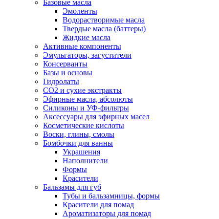
Базовые масла
Эмоленты
Водорастворимые масла
Твердые масла (баттеры)
Жидкие масла
Активные компоненты
Эмульгаторы, загустители
Консерванты
Базы и основы
Гидролаты
СО2 и сухие экстракты
Эфирные масла, абсолюты
Силиконы и УФ-фильтры
Аксессуары для эфирных масел
Косметические кислоты
Воски, глины, смолы
Бомбочки для ванны
Украшения
Наполнители
Формы
Красители
Бальзамы для губ
Тубы и бальзамницы, формы
Красители для помад
Ароматизаторы для помад