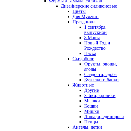
Формы для мыла, силикон
Дизайнерские силиконовые
Цветы
Для Мужчин
Праздники
1 сентября,
выпускной
8 Марта
Новый Год и
Рождество
Пасха
Съедобное
Фрукты, овощи,
ягоды
Сладости, сдоба
Бутылки и банки
Животные
Другие
Зайки, кролики
Мышки
Кошки
Мишки
Лошади, единороги
Птицы
Ангелы, детки