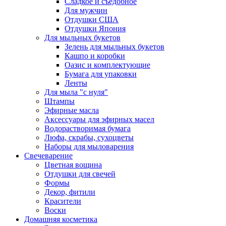
Сладкое и съедобное
Для мужчин
Отдушки США
Отдушки Япония
Для мыльных букетов
Зелень для мыльных букетов
Кашпо и коробки
Оазис и комплектующие
Бумага для упаковки
Ленты
Для мыла "с нуля"
Штампы
Эфирные масла
Аксессуары для эфирных масел
Водорастворимая бумага
Люфа, скрабы, сухоцветы
Наборы для мыловарения
Свечеварение
Цветная вощина
Отдушки для свечей
Формы
Декор, фитили
Красители
Воски
Домашняя косметика