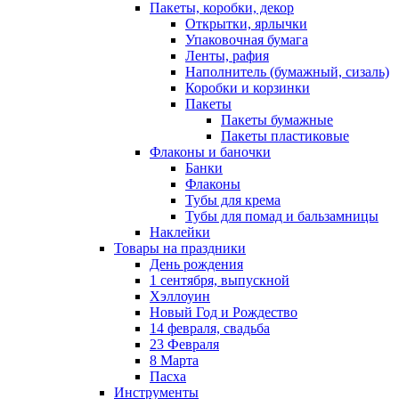
Пакеты, коробки, декор
Открытки, ярлычки
Упаковочная бумага
Ленты, рафия
Наполнитель (бумажный, сизаль)
Коробки и корзинки
Пакеты
Пакеты бумажные
Пакеты пластиковые
Флаконы и баночки
Банки
Флаконы
Тубы для крема
Тубы для помад и бальзамницы
Наклейки
Товары на праздники
День рождения
1 сентября, выпускной
Хэллоуин
Новый Год и Рождество
14 февраля, свадьба
23 Февраля
8 Марта
Пасха
Инструменты