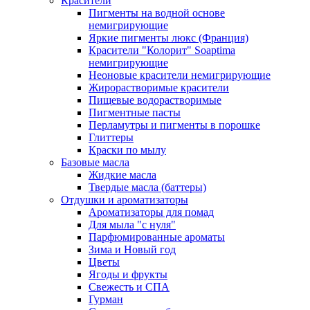
Красители
Пигменты на водной основе
немигрирующие
Яркие пигменты люкс (Франция)
Красители "Колорит" Soaptima
немигрирующие
Неоновые красители немигрирующие
Жирорастворимые красители
Пищевые водорастворимые
Пигментные пасты
Перламутры и пигменты в порошке
Глиттеры
Краски по мылу
Базовые масла
Жидкие масла
Твердые масла (баттеры)
Отдушки и ароматизаторы
Ароматизаторы для помад
Для мыла "с нуля"
Парфюмированные ароматы
Зима и Новый год
Цветы
Ягоды и фрукты
Свежесть и СПА
Гурман