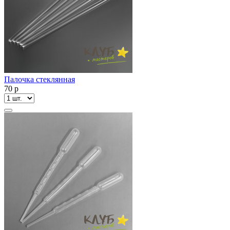
Палочка стеклянная
70
p