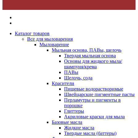
Каталог товаров
Все для мыловарения
Мыловарение
Мыльная основа, ПАВы, щелочь
Твердая мыльная основа
Основы для жидкого мыла/
шампуня/крема
ПАВы
Щелочь, сода
Красители
Пищевые водорастворимые
Швейцарские пигментные пасты
Перламутры и пигменты в
порошке
Глиттеры
Акриловые краски для мыла
Базовые масла
Жидкие масла
Твердые масла (баттеры)