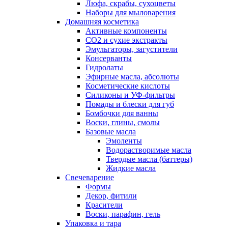
Люфа, скрабы, сухоцветы
Наборы для мыловарения
Домашняя косметика
Активные компоненты
СО2 и сухие экстракты
Эмульгаторы, загустители
Консерванты
Гидролаты
Эфирные масла, абсолюты
Косметические кислоты
Силиконы и УФ-фильтры
Помады и блески для губ
Бомбочки для ванны
Воски, глины, смолы
Базовые масла
Эмоленты
Водорастворимые масла
Твердые масла (баттеры)
Жидкие масла
Свечеварение
Формы
Декор, фитили
Красители
Воски, парафин, гель
Упаковка и тара