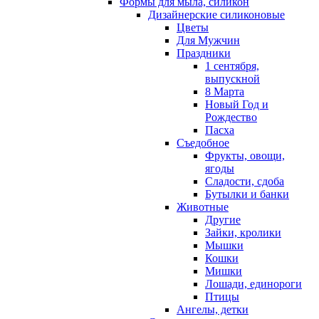
Формы для мыла, силикон
Дизайнерские силиконовые
Цветы
Для Мужчин
Праздники
1 сентября,
выпускной
8 Марта
Новый Год и
Рождество
Пасха
Съедобное
Фрукты, овощи,
ягоды
Сладости, сдоба
Бутылки и банки
Животные
Другие
Зайки, кролики
Мышки
Кошки
Мишки
Лошади, единороги
Птицы
Ангелы, детки