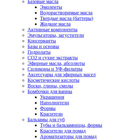
Базовые масла
Эмоленты
Водорастворимые масла
Твердые масла (баттеры)
Жидкие масла
Активные компоненты
Эмульгаторы, загустители
Консерванты
Базы и основы
Гидролаты
СО2 и сухие экстракты
Эфирные масла, абсолюты
Силиконы и УФ-фильтры
Аксессуары для эфирных масел
Косметические кислоты
Воски, глины, смолы
Бомбочки для ванны
Украшения
Наполнители
Формы
Красители
Бальзамы для губ
Тубы и бальзамницы, формы
Красители для помад
Ароматизаторы для помад