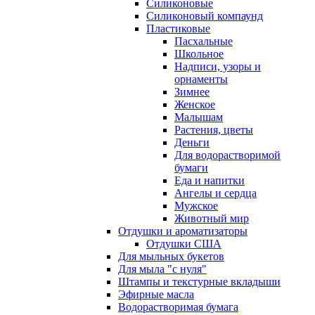
Силиконовые
Силиконовый компаунд
Пластиковые
Пасхальные
Школьное
Надписи, узоры и
орнаменты
Зимнее
Женское
Малышам
Растения, цветы
Деньги
Для водорастворимой
бумаги
Еда и напитки
Ангелы и сердца
Мужское
Животный мир
Отдушки и ароматизаторы
Отдушки США
Для мыльных букетов
Для мыла "с нуля"
Штампы и текстурные вкладыши
Эфирные масла
Водорастворимая бумага