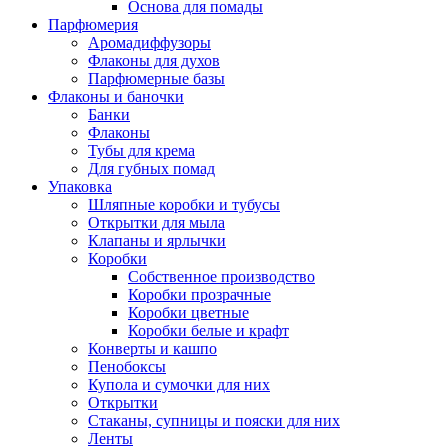
Основа для помады
Парфюмерия
Аромадиффузоры
Флаконы для духов
Парфюмерные базы
Флаконы и баночки
Банки
Флаконы
Тубы для крема
Для губных помад
Упаковка
Шляпные коробки и тубусы
Открытки для мыла
Клапаны и ярлычки
Коробки
Собственное производство
Коробки прозрачные
Коробки цветные
Коробки белые и крафт
Конверты и кашпо
Пенобоксы
Купола и сумочки для них
Открытки
Стаканы, супницы и пояски для них
Ленты