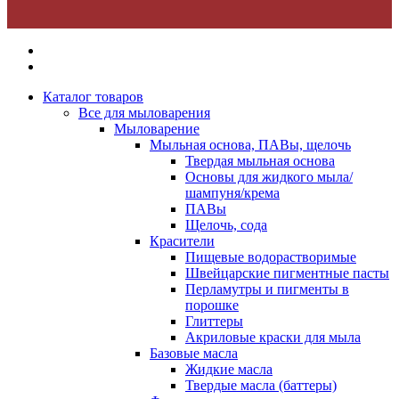
Каталог товаров
Все для мыловарения
Мыловарение
Мыльная основа, ПАВы, щелочь
Твердая мыльная основа
Основы для жидкого мыла/
шампуня/крема
ПАВы
Щелочь, сода
Красители
Пищевые водорастворимые
Швейцарские пигментные пасты
Перламутры и пигменты в
порошке
Глиттеры
Акриловые краски для мыла
Базовые масла
Жидкие масла
Твердые масла (баттеры)