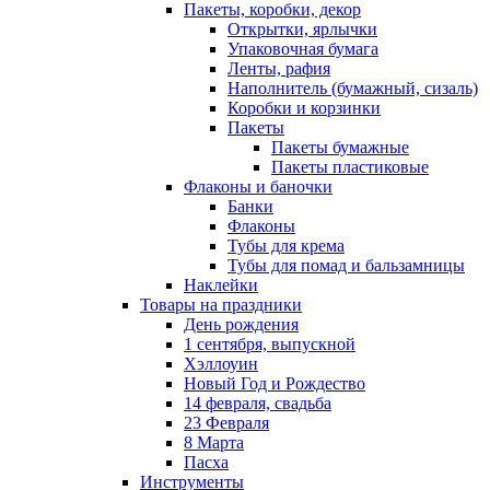
Пакеты, коробки, декор
Открытки, ярлычки
Упаковочная бумага
Ленты, рафия
Наполнитель (бумажный, сизаль)
Коробки и корзинки
Пакеты
Пакеты бумажные
Пакеты пластиковые
Флаконы и баночки
Банки
Флаконы
Тубы для крема
Тубы для помад и бальзамницы
Наклейки
Товары на праздники
День рождения
1 сентября, выпускной
Хэллоуин
Новый Год и Рождество
14 февраля, свадьба
23 Февраля
8 Марта
Пасха
Инструменты