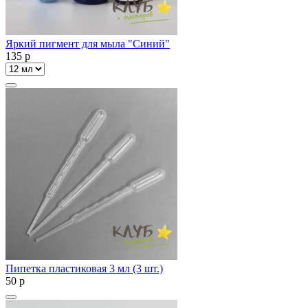
Яркий пигмент для мыла "Синий"
135
p
Пипетка пластиковая 3 мл (3 шт.)
50
p