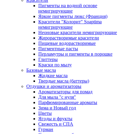
Красители
Пигменты на водной основе
немигрирующие
Яркие пигменты люкс (Франция)
Красители "Колорит" Soaptima
немигрирующие
Неоновые красители немигрирующие
Жирорастворимые красители
Пищевые водорастворимые
Пигментные пасты
Перламутры и пигменты в порошке
Глиттеры
Краски по мылу
Базовые масла
Жидкие масла
Твердые масла (баттеры)
Отдушки и ароматизаторы
Ароматизаторы для помад
Для мыла "с нуля"
Парфюмированные ароматы
Зима и Новый год
Цветы
Ягоды и фрукты
Свежесть и СПА
Гурман