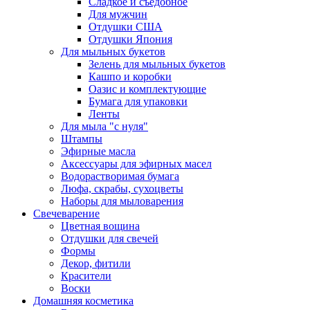
Сладкое и съедобное
Для мужчин
Отдушки США
Отдушки Япония
Для мыльных букетов
Зелень для мыльных букетов
Кашпо и коробки
Оазис и комплектующие
Бумага для упаковки
Ленты
Для мыла "с нуля"
Штампы
Эфирные масла
Аксессуары для эфирных масел
Водорастворимая бумага
Люфа, скрабы, сухоцветы
Наборы для мыловарения
Свечеварение
Цветная вощина
Отдушки для свечей
Формы
Декор, фитили
Красители
Воски
Домашняя косметика