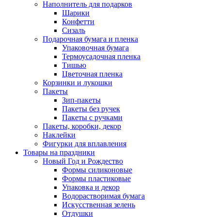
Наполнитель для подарков
Шарики
Конфетти
Сизаль
Подарочная бумага и пленка
Упаковочная бумага
Термоусадочная пленка
Тишью
Цветочная пленка
Корзинки и лукошки
Пакеты
Зип-пакеты
Пакеты без ручек
Пакеты с ручками
Пакеты, коробки, декор
Наклейки
Фигурки для вплавления
Товары на праздники
Новый Год и Рождество
Формы силиконовые
Формы пластиковые
Упаковка и декор
Водорастворимая бумага
Искусственная зелень
Отдушки