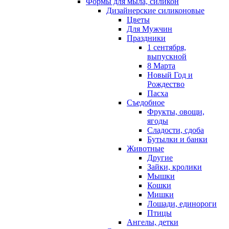
Формы для мыла, силикон
Дизайнерские силиконовые
Цветы
Для Мужчин
Праздники
1 сентября,
выпускной
8 Марта
Новый Год и
Рождество
Пасха
Съедобное
Фрукты, овощи,
ягоды
Сладости, сдоба
Бутылки и банки
Животные
Другие
Зайки, кролики
Мышки
Кошки
Мишки
Лошади, единороги
Птицы
Ангелы, детки