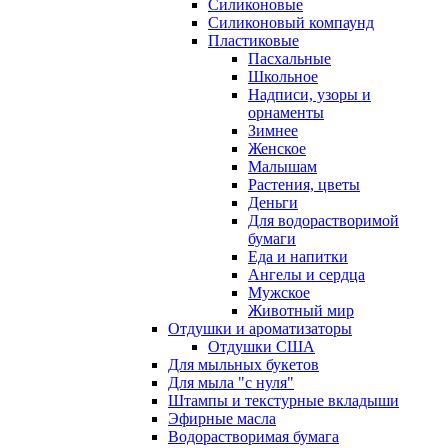
Силиконовые
Силиконовый компаунд
Пластиковые
Пасхальные
Школьное
Надписи, узоры и
орнаменты
Зимнее
Женское
Малышам
Растения, цветы
Деньги
Для водорастворимой
бумаги
Еда и напитки
Ангелы и сердца
Мужское
Животный мир
Отдушки и ароматизаторы
Отдушки США
Для мыльных букетов
Для мыла "с нуля"
Штампы и текстурные вкладыши
Эфирные масла
Водорастворимая бумага