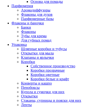
Основа для помады
Парфюмерия
Аромадиффузоры
Флаконы для духов
Парфюмерные базы
Флаконы и баночки
Банки
Флаконы
Тубы для крема
Для губных помад
Упаковка
Шляпные коробки и тубусы
Открытки для мыла
Клапаны и ярлычки
Коробки
Собственное производство
Коробки прозрачные
Коробки цветные
Коробки белые и крафт
Конверты и кашпо
Пенобоксы
Купола и сумочки для них
Открытки
Стаканы, супницы и пояски для них
Ленты