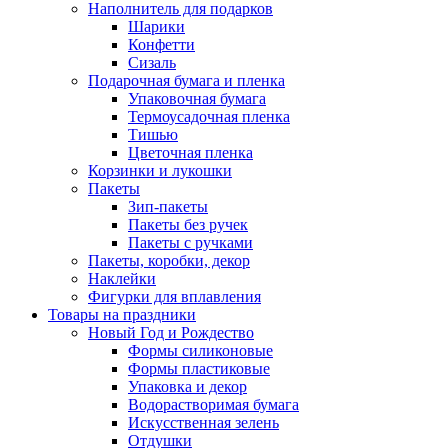
Наполнитель для подарков
Шарики
Конфетти
Сизаль
Подарочная бумага и пленка
Упаковочная бумага
Термоусадочная пленка
Тишью
Цветочная пленка
Корзинки и лукошки
Пакеты
Зип-пакеты
Пакеты без ручек
Пакеты с ручками
Пакеты, коробки, декор
Наклейки
Фигурки для вплавления
Товары на праздники
Новый Год и Рождество
Формы силиконовые
Формы пластиковые
Упаковка и декор
Водорастворимая бумага
Искусственная зелень
Отдушки