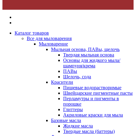
Каталог товаров
Все для мыловарения
Мыловарение
Мыльная основа, ПАВы, щелочь
Твердая мыльная основа
Основы для жидкого мыла/
шампуня/крема
ПАВы
Щелочь, сода
Красители
Пищевые водорастворимые
Швейцарские пигментные пасты
Перламутры и пигменты в
порошке
Глиттеры
Акриловые краски для мыла
Базовые масла
Жидкие масла
Твердые масла (баттеры)