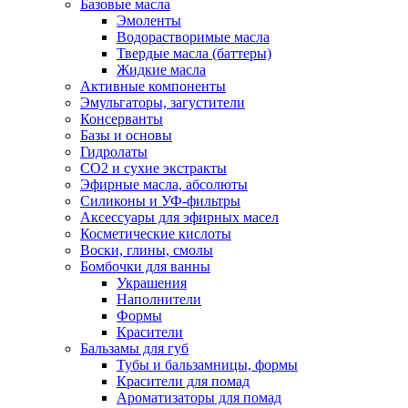
Базовые масла
Эмоленты
Водорастворимые масла
Твердые масла (баттеры)
Жидкие масла
Активные компоненты
Эмульгаторы, загустители
Консерванты
Базы и основы
Гидролаты
СО2 и сухие экстракты
Эфирные масла, абсолюты
Силиконы и УФ-фильтры
Аксессуары для эфирных масел
Косметические кислоты
Воски, глины, смолы
Бомбочки для ванны
Украшения
Наполнители
Формы
Красители
Бальзамы для губ
Тубы и бальзамницы, формы
Красители для помад
Ароматизаторы для помад