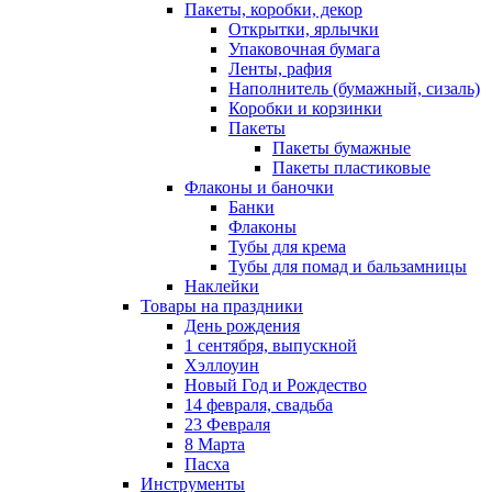
Пакеты, коробки, декор
Открытки, ярлычки
Упаковочная бумага
Ленты, рафия
Наполнитель (бумажный, сизаль)
Коробки и корзинки
Пакеты
Пакеты бумажные
Пакеты пластиковые
Флаконы и баночки
Банки
Флаконы
Тубы для крема
Тубы для помад и бальзамницы
Наклейки
Товары на праздники
День рождения
1 сентября, выпускной
Хэллоуин
Новый Год и Рождество
14 февраля, свадьба
23 Февраля
8 Марта
Пасха
Инструменты