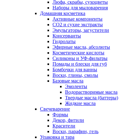
Люфа, скрабы, сухоцветы
Наборы для мыловарения
Домашняя косметика
Активные компоненты
СО2 и сухие экстракты
Эмульгаторы, загустители
Консерванты
Гидролаты
Эфирные масла, абсолюты
Косметические кислоты
Силиконы и УФ-фильтры
Помады и блески для губ
Бомбочки для ванны
Воски, глины, смолы
Базовые масла
Эмоленты
Водорастворимые масла
Твердые масла (баттеры)
Жидкие масла
Свечеварение
Формы
Декор, фитили
Красители
Воски, парафин, гель
Упаковка и тара