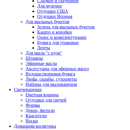
Сладкое и съедобное
Для мужчин
Отдушки США
Отдушки Япония
Для мыльных букетов
Зелень для мыльных букетов
Кашпо и коробки
Оазис и комплектующие
Бумага для упаковки
Ленты
Для мыла "с нуля"
Штампы
Эфирные масла
Аксессуары для эфирных масел
Водорастворимая бумага
Люфа, скрабы, сухоцветы
Наборы для мыловарения
Свечеварение
Цветная вощина
Отдушки для свечей
Формы
Декор, фитили
Красители
Воски
Домашняя косметика