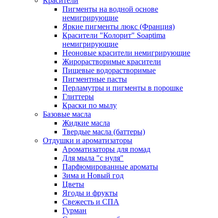
Красители
Пигменты на водной основе
немигрирующие
Яркие пигменты люкс (Франция)
Красители "Колорит" Soaptima
немигрирующие
Неоновые красители немигрирующие
Жирорастворимые красители
Пищевые водорастворимые
Пигментные пасты
Перламутры и пигменты в порошке
Глиттеры
Краски по мылу
Базовые масла
Жидкие масла
Твердые масла (баттеры)
Отдушки и ароматизаторы
Ароматизаторы для помад
Для мыла "с нуля"
Парфюмированные ароматы
Зима и Новый год
Цветы
Ягоды и фрукты
Свежесть и СПА
Гурман