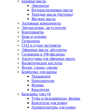
Базовые масла
Эмоленты
Водорастворимые масла
Твердые масла (баттеры)
Жидкие масла
Активные компоненты
Эмульгаторы, загустители
Консерванты
Базы и основы
Гидролаты
СО2 и сухие экстракты
Эфирные масла, абсолюты
Силиконы и УФ-фильтры
Аксессуары для эфирных масел
Косметические кислоты
Воски, глины, смолы
Бомбочки для ванны
Украшения
Наполнители
Формы
Красители
Бальзамы для губ
Тубы и бальзамницы, формы
Красители для помад
Ароматизаторы для помад