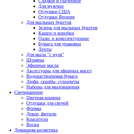
Сладкое и съедобное
Для мужчин
Отдушки США
Отдушки Япония
Для мыльных букетов
Зелень для мыльных букетов
Кашпо и коробки
Оазис и комплектующие
Бумага для упаковки
Ленты
Для мыла "с нуля"
Штампы
Эфирные масла
Аксессуары для эфирных масел
Водорастворимая бумага
Люфа, скрабы, сухоцветы
Наборы для мыловарения
Свечеварение
Цветная вощина
Отдушки для свечей
Формы
Декор, фитили
Красители
Воски
Домашняя косметика