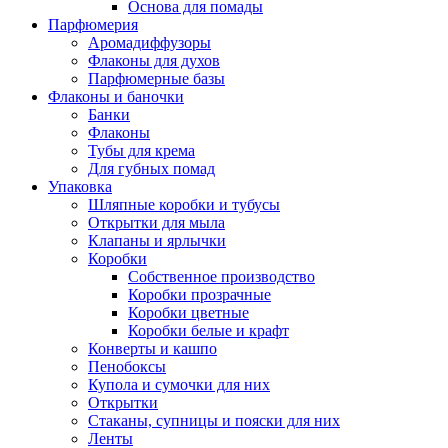
Основа для помады
Парфюмерия
Аромадиффузоры
Флаконы для духов
Парфюмерные базы
Флаконы и баночки
Банки
Флаконы
Тубы для крема
Для губных помад
Упаковка
Шляпные коробки и тубусы
Открытки для мыла
Клапаны и ярлычки
Коробки
Собственное производство
Коробки прозрачные
Коробки цветные
Коробки белые и крафт
Конверты и кашпо
Пенобоксы
Купола и сумочки для них
Открытки
Стаканы, супницы и пояски для них
Ленты