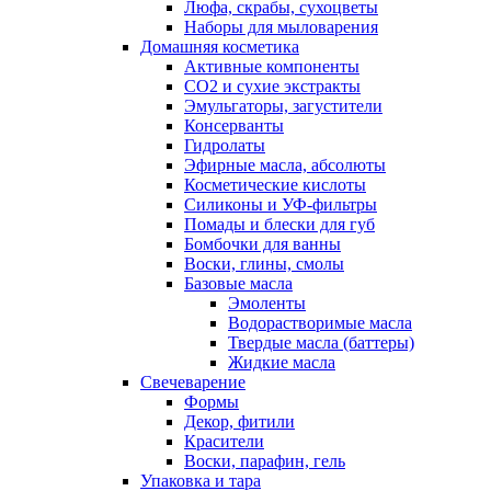
Люфа, скрабы, сухоцветы
Наборы для мыловарения
Домашняя косметика
Активные компоненты
СО2 и сухие экстракты
Эмульгаторы, загустители
Консерванты
Гидролаты
Эфирные масла, абсолюты
Косметические кислоты
Силиконы и УФ-фильтры
Помады и блески для губ
Бомбочки для ванны
Воски, глины, смолы
Базовые масла
Эмоленты
Водорастворимые масла
Твердые масла (баттеры)
Жидкие масла
Свечеварение
Формы
Декор, фитили
Красители
Воски, парафин, гель
Упаковка и тара