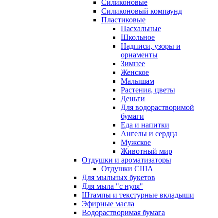
Силиконовые
Силиконовый компаунд
Пластиковые
Пасхальные
Школьное
Надписи, узоры и
орнаменты
Зимнее
Женское
Малышам
Растения, цветы
Деньги
Для водорастворимой
бумаги
Еда и напитки
Ангелы и сердца
Мужское
Животный мир
Отдушки и ароматизаторы
Отдушки США
Для мыльных букетов
Для мыла "с нуля"
Штампы и текстурные вкладыши
Эфирные масла
Водорастворимая бумага