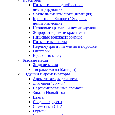
Красители
Пигменты на водной основе
немигрирующие
Яркие пигменты люкс (Франция)
Красители "Колорит" Soaptima
немигрирующие
Неоновые красители немигрирующие
Жирорастворимые красители
Пищевые водорастворимые
Пигментные пасты
Перламутры и пигменты в порошке
Глиттеры
Краски по мылу
Базовые масла
Жидкие масла
Твердые масла (баттеры)
Отдушки и ароматизаторы
Ароматизаторы для помад
Для мыла "с нуля"
Парфюмированные ароматы
Зима и Новый год
Цветы
Ягоды и фрукты
Свежесть и СПА
Гурман