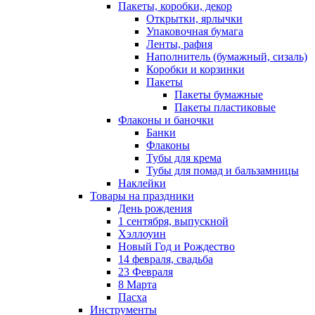
Пакеты, коробки, декор
Открытки, ярлычки
Упаковочная бумага
Ленты, рафия
Наполнитель (бумажный, сизаль)
Коробки и корзинки
Пакеты
Пакеты бумажные
Пакеты пластиковые
Флаконы и баночки
Банки
Флаконы
Тубы для крема
Тубы для помад и бальзамницы
Наклейки
Товары на праздники
День рождения
1 сентября, выпускной
Хэллоуин
Новый Год и Рождество
14 февраля, свадьба
23 Февраля
8 Марта
Пасха
Инструменты