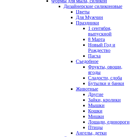
Формы для мыла, силикон
Дизайнерские силиконовые
Цветы
Для Мужчин
Праздники
1 сентября,
выпускной
8 Марта
Новый Год и
Рождество
Пасха
Съедобное
Фрукты, овощи,
ягоды
Сладости, сдоба
Бутылки и банки
Животные
Другие
Зайки, кролики
Мышки
Кошки
Мишки
Лошади, единороги
Птицы
Ангелы, детки