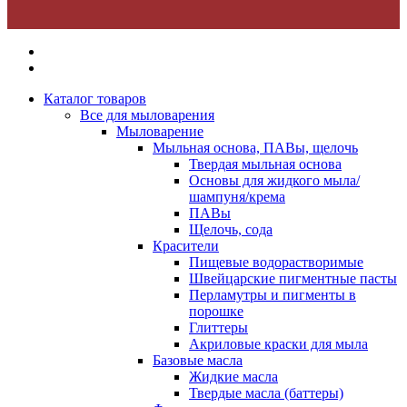
Каталог товаров
Все для мыловарения
Мыловарение
Мыльная основа, ПАВы, щелочь
Твердая мыльная основа
Основы для жидкого мыла/
шампуня/крема
ПАВы
Щелочь, сода
Красители
Пищевые водорастворимые
Швейцарские пигментные пасты
Перламутры и пигменты в
порошке
Глиттеры
Акриловые краски для мыла
Базовые масла
Жидкие масла
Твердые масла (баттеры)