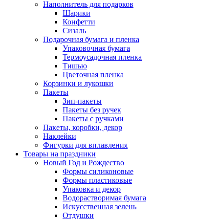
Наполнитель для подарков
Шарики
Конфетти
Сизаль
Подарочная бумага и пленка
Упаковочная бумага
Термоусадочная пленка
Тишью
Цветочная пленка
Корзинки и лукошки
Пакеты
Зип-пакеты
Пакеты без ручек
Пакеты с ручками
Пакеты, коробки, декор
Наклейки
Фигурки для вплавления
Товары на праздники
Новый Год и Рождество
Формы силиконовые
Формы пластиковые
Упаковка и декор
Водорастворимая бумага
Искусственная зелень
Отдушки