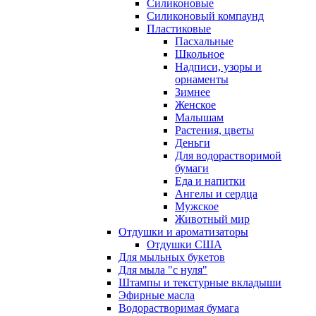
Силиконовые
Силиконовый компаунд
Пластиковые
Пасхальные
Школьное
Надписи, узоры и
орнаменты
Зимнее
Женское
Малышам
Растения, цветы
Деньги
Для водорастворимой
бумаги
Еда и напитки
Ангелы и сердца
Мужское
Животный мир
Отдушки и ароматизаторы
Отдушки США
Для мыльных букетов
Для мыла "с нуля"
Штампы и текстурные вкладыши
Эфирные масла
Водорастворимая бумага