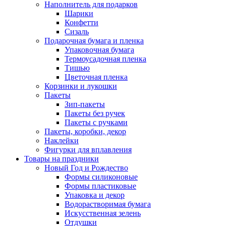
Наполнитель для подарков
Шарики
Конфетти
Сизаль
Подарочная бумага и пленка
Упаковочная бумага
Термоусадочная пленка
Тишью
Цветочная пленка
Корзинки и лукошки
Пакеты
Зип-пакеты
Пакеты без ручек
Пакеты с ручками
Пакеты, коробки, декор
Наклейки
Фигурки для вплавления
Товары на праздники
Новый Год и Рождество
Формы силиконовые
Формы пластиковые
Упаковка и декор
Водорастворимая бумага
Искусственная зелень
Отдушки