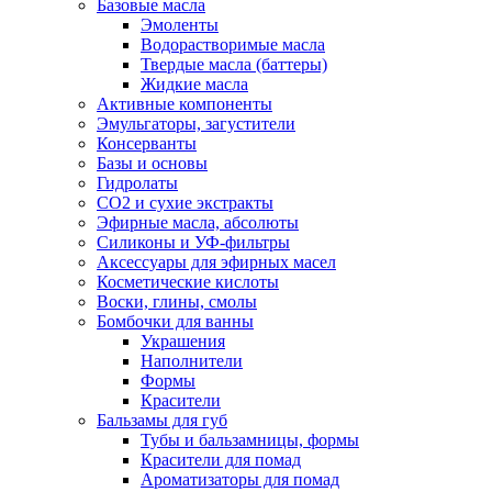
Базовые масла
Эмоленты
Водорастворимые масла
Твердые масла (баттеры)
Жидкие масла
Активные компоненты
Эмульгаторы, загустители
Консерванты
Базы и основы
Гидролаты
СО2 и сухие экстракты
Эфирные масла, абсолюты
Силиконы и УФ-фильтры
Аксессуары для эфирных масел
Косметические кислоты
Воски, глины, смолы
Бомбочки для ванны
Украшения
Наполнители
Формы
Красители
Бальзамы для губ
Тубы и бальзамницы, формы
Красители для помад
Ароматизаторы для помад