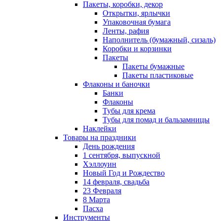
Пакеты, коробки, декор
Открытки, ярлычки
Упаковочная бумага
Ленты, рафия
Наполнитель (бумажный, сизаль)
Коробки и корзинки
Пакеты
Пакеты бумажные
Пакеты пластиковые
Флаконы и баночки
Банки
Флаконы
Тубы для крема
Тубы для помад и бальзамницы
Наклейки
Товары на праздники
День рождения
1 сентября, выпускной
Хэллоуин
Новый Год и Рождество
14 февраля, свадьба
23 Февраля
8 Марта
Пасха
Инструменты