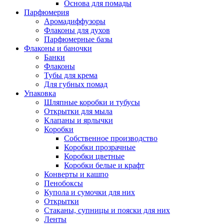
Основа для помады
Парфюмерия
Аромадиффузоры
Флаконы для духов
Парфюмерные базы
Флаконы и баночки
Банки
Флаконы
Тубы для крема
Для губных помад
Упаковка
Шляпные коробки и тубусы
Открытки для мыла
Клапаны и ярлычки
Коробки
Собственное производство
Коробки прозрачные
Коробки цветные
Коробки белые и крафт
Конверты и кашпо
Пенобоксы
Купола и сумочки для них
Открытки
Стаканы, супницы и пояски для них
Ленты