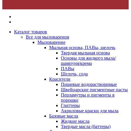
Каталог товаров
Все для мыловарения
Мыловарение
Мыльная основа, ПАВы, щелочь
Твердая мыльная основа
Основы для жидкого мыла/
шампуня/крема
ПАВы
Щелочь, сода
Красители
Пищевые водорастворимые
Швейцарские пигментные пасты
Перламутры и пигменты в
порошке
Глиттеры
Акриловые краски для мыла
Базовые масла
Жидкие масла
Твердые масла (баттеры)