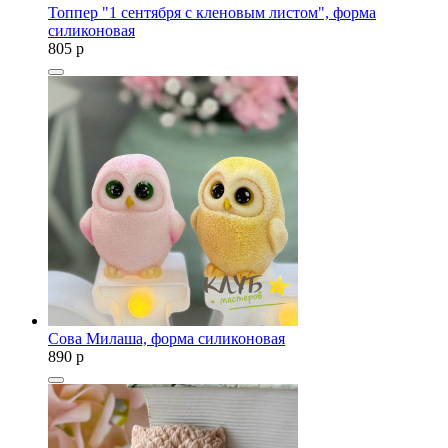
Топпер "1 сентября с кленовым листом", форма
силиконовая
805
p
Сова Милаша, форма силиконовая
890
p