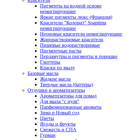
Красители
Пигменты на водной основе
немигрирующие
Яркие пигменты люкс (Франция)
Красители "Колорит" Soaptima
немигрирующие
Неоновые красители немигрирующие
Жирорастворимые красители
Пищевые водорастворимые
Пигментные пасты
Перламутры и пигменты в порошке
Глиттеры
Краски по мылу
Базовые масла
Жидкие масла
Твердые масла (баттеры)
Отдушки и ароматизаторы
Ароматизаторы для помад
Для мыла "с нуля"
Парфюмированные ароматы
Зима и Новый год
Цветы
Ягоды и фрукты
Свежесть и СПА
Гурман