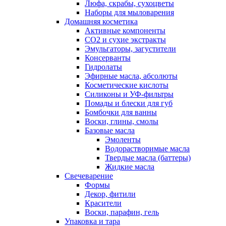
Люфа, скрабы, сухоцветы
Наборы для мыловарения
Домашняя косметика
Активные компоненты
СО2 и сухие экстракты
Эмульгаторы, загустители
Консерванты
Гидролаты
Эфирные масла, абсолюты
Косметические кислоты
Силиконы и УФ-фильтры
Помады и блески для губ
Бомбочки для ванны
Воски, глины, смолы
Базовые масла
Эмоленты
Водорастворимые масла
Твердые масла (баттеры)
Жидкие масла
Свечеварение
Формы
Декор, фитили
Красители
Воски, парафин, гель
Упаковка и тара