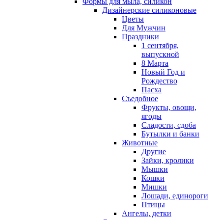
Формы для мыла, силикон
Дизайнерские силиконовые
Цветы
Для Мужчин
Праздники
1 сентября,
выпускной
8 Марта
Новый Год и
Рождество
Пасха
Съедобное
Фрукты, овощи,
ягоды
Сладости, сдоба
Бутылки и банки
Животные
Другие
Зайки, кролики
Мышки
Кошки
Мишки
Лошади, единороги
Птицы
Ангелы, детки