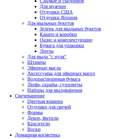
Сладкое и съедобное
Для мужчин
Отдушки США
Отдушки Япония
Для мыльных букетов
Зелень для мыльных букетов
Кашпо и коробки
Оазис и комплектующие
Бумага для упаковки
Ленты
Для мыла "с нуля"
Штампы
Эфирные масла
Аксессуары для эфирных масел
Водорастворимая бумага
Люфа, скрабы, сухоцветы
Наборы для мыловарения
Свечеварение
Цветная вощина
Отдушки для свечей
Формы
Декор, фитили
Красители
Воски
Домашняя косметика