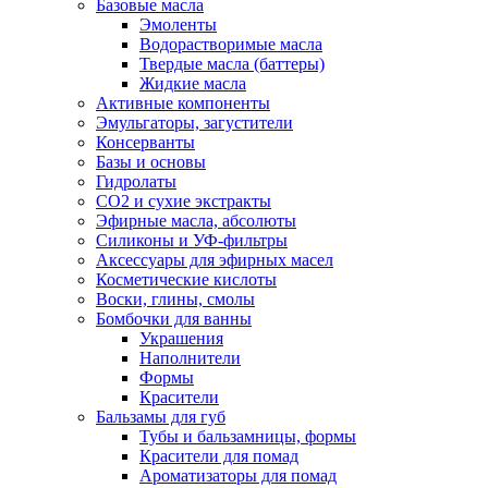
Базовые масла
Эмоленты
Водорастворимые масла
Твердые масла (баттеры)
Жидкие масла
Активные компоненты
Эмульгаторы, загустители
Консерванты
Базы и основы
Гидролаты
СО2 и сухие экстракты
Эфирные масла, абсолюты
Силиконы и УФ-фильтры
Аксессуары для эфирных масел
Косметические кислоты
Воски, глины, смолы
Бомбочки для ванны
Украшения
Наполнители
Формы
Красители
Бальзамы для губ
Тубы и бальзамницы, формы
Красители для помад
Ароматизаторы для помад