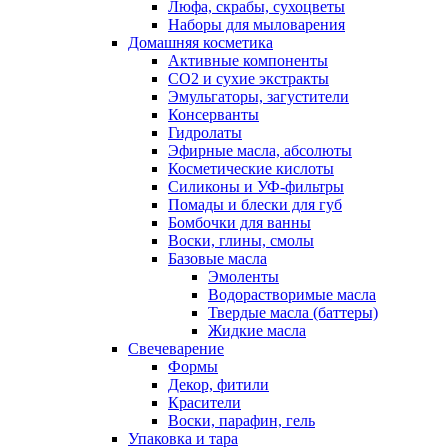
Люфа, скрабы, сухоцветы
Наборы для мыловарения
Домашняя косметика
Активные компоненты
СО2 и сухие экстракты
Эмульгаторы, загустители
Консерванты
Гидролаты
Эфирные масла, абсолюты
Косметические кислоты
Силиконы и УФ-фильтры
Помады и блески для губ
Бомбочки для ванны
Воски, глины, смолы
Базовые масла
Эмоленты
Водорастворимые масла
Твердые масла (баттеры)
Жидкие масла
Свечеварение
Формы
Декор, фитили
Красители
Воски, парафин, гель
Упаковка и тара