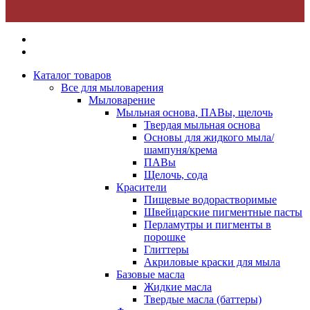
Каталог товаров
Все для мыловарения
Мыловарение
Мыльная основа, ПАВы, щелочь
Твердая мыльная основа
Основы для жидкого мыла/
шампуня/крема
ПАВы
Щелочь, сода
Красители
Пищевые водорастворимые
Швейцарские пигментные пасты
Перламутры и пигменты в
порошке
Глиттеры
Акриловые краски для мыла
Базовые масла
Жидкие масла
Твердые масла (баттеры)