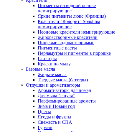
Красители
Пигменты на водной основе
немигрирующие
Яркие пигменты люкс (Франция)
Красители "Колорит" Soaptima
немигрирующие
Неоновые красители немигрирующие
Жирорастворимые красители
Пищевые водорастворимые
Пигментные пасты
Перламутры и пигменты в порошке
Глиттеры
Краски по мылу
Базовые масла
Жидкие масла
Твердые масла (баттеры)
Отдушки и ароматизаторы
Ароматизаторы для помад
Для мыла "с нуля"
Парфюмированные ароматы
Зима и Новый год
Цветы
Ягоды и фрукты
Свежесть и СПА
Гурман