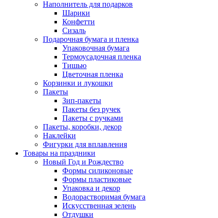
Наполнитель для подарков
Шарики
Конфетти
Сизаль
Подарочная бумага и пленка
Упаковочная бумага
Термоусадочная пленка
Тишью
Цветочная пленка
Корзинки и лукошки
Пакеты
Зип-пакеты
Пакеты без ручек
Пакеты с ручками
Пакеты, коробки, декор
Наклейки
Фигурки для вплавления
Товары на праздники
Новый Год и Рождество
Формы силиконовые
Формы пластиковые
Упаковка и декор
Водорастворимая бумага
Искусственная зелень
Отдушки