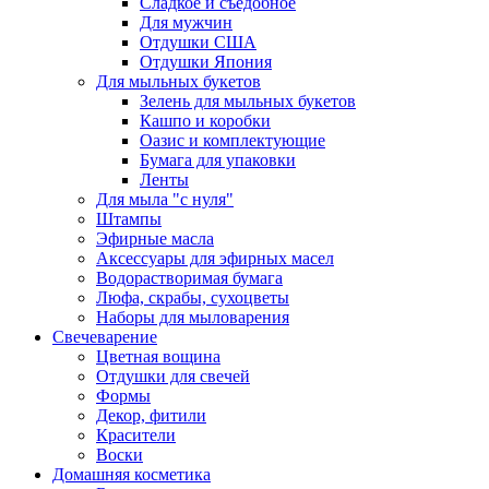
Сладкое и съедобное
Для мужчин
Отдушки США
Отдушки Япония
Для мыльных букетов
Зелень для мыльных букетов
Кашпо и коробки
Оазис и комплектующие
Бумага для упаковки
Ленты
Для мыла "с нуля"
Штампы
Эфирные масла
Аксессуары для эфирных масел
Водорастворимая бумага
Люфа, скрабы, сухоцветы
Наборы для мыловарения
Свечеварение
Цветная вощина
Отдушки для свечей
Формы
Декор, фитили
Красители
Воски
Домашняя косметика