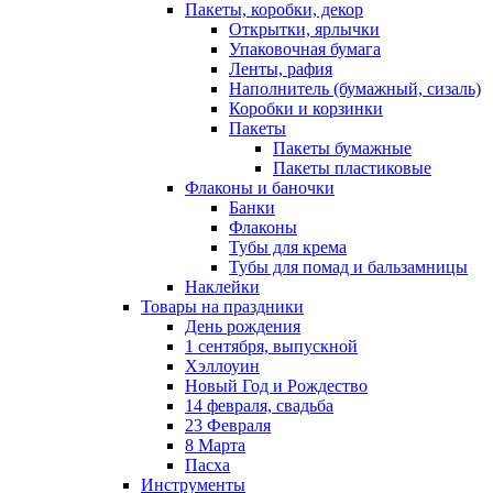
Пакеты, коробки, декор
Открытки, ярлычки
Упаковочная бумага
Ленты, рафия
Наполнитель (бумажный, сизаль)
Коробки и корзинки
Пакеты
Пакеты бумажные
Пакеты пластиковые
Флаконы и баночки
Банки
Флаконы
Тубы для крема
Тубы для помад и бальзамницы
Наклейки
Товары на праздники
День рождения
1 сентября, выпускной
Хэллоуин
Новый Год и Рождество
14 февраля, свадьба
23 Февраля
8 Марта
Пасха
Инструменты