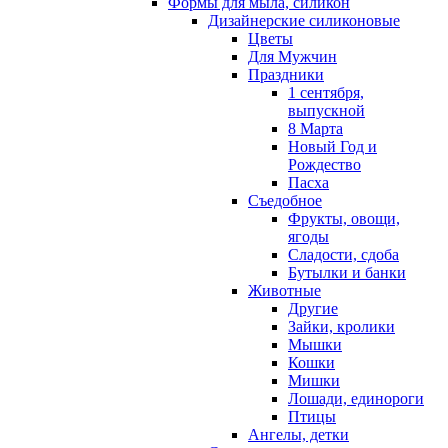
Формы для мыла, силикон
Дизайнерские силиконовые
Цветы
Для Мужчин
Праздники
1 сентября,
выпускной
8 Марта
Новый Год и
Рождество
Пасха
Съедобное
Фрукты, овощи,
ягоды
Сладости, сдоба
Бутылки и банки
Животные
Другие
Зайки, кролики
Мышки
Кошки
Мишки
Лошади, единороги
Птицы
Ангелы, детки