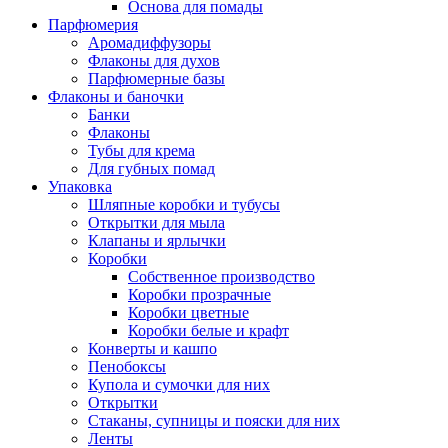
Основа для помады
Парфюмерия
Аромадиффузоры
Флаконы для духов
Парфюмерные базы
Флаконы и баночки
Банки
Флаконы
Тубы для крема
Для губных помад
Упаковка
Шляпные коробки и тубусы
Открытки для мыла
Клапаны и ярлычки
Коробки
Собственное производство
Коробки прозрачные
Коробки цветные
Коробки белые и крафт
Конверты и кашпо
Пенобоксы
Купола и сумочки для них
Открытки
Стаканы, супницы и пояски для них
Ленты