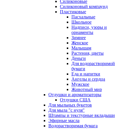
Силиконовые
Силиконовый компаунд
Пластиковые
Пасхальные
Школьное
Надписи, узоры и
орнаменты
Зимнее
Женское
Малышам
Растения, цветы
Деньги
Для водорастворимой
бумаги
Еда и напитки
Ангелы и сердца
Мужское
Животный мир
Отдушки и ароматизаторы
Отдушки США
Для мыльных букетов
Для мыла "с нуля"
Штампы и текстурные вкладыши
Эфирные масла
Водорастворимая бумага