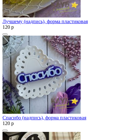
Лучшему (надпись), форма пластиковая
120
p
Спасибо (надпись), форма пластиковая
120
p