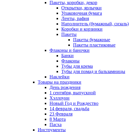
Пакеты, коробки, декор
Открытки, ярлычки
Упаковочная бумага
Ленты, рафия
Наполнитель (бумажный, сизаль)
Коробки и корзинки
Пакеты
Пакеты бумажные
Пакеты пластиковые
Флаконы и баночки
Банки
Флаконы
Тубы для крема
Тубы для помад и бальзамницы
Наклейки
Товары на праздники
День рождения
1 сентября, выпускной
Хэллоуин
Новый Год и Рождество
14 февраля, свадьба
23 Февраля
8 Марта
Пасха
Инструменты