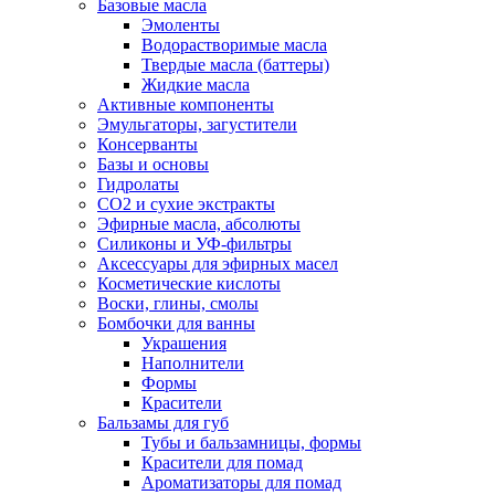
Базовые масла
Эмоленты
Водорастворимые масла
Твердые масла (баттеры)
Жидкие масла
Активные компоненты
Эмульгаторы, загустители
Консерванты
Базы и основы
Гидролаты
СО2 и сухие экстракты
Эфирные масла, абсолюты
Силиконы и УФ-фильтры
Аксессуары для эфирных масел
Косметические кислоты
Воски, глины, смолы
Бомбочки для ванны
Украшения
Наполнители
Формы
Красители
Бальзамы для губ
Тубы и бальзамницы, формы
Красители для помад
Ароматизаторы для помад