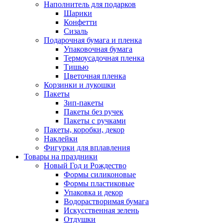
Наполнитель для подарков
Шарики
Конфетти
Сизаль
Подарочная бумага и пленка
Упаковочная бумага
Термоусадочная пленка
Тишью
Цветочная пленка
Корзинки и лукошки
Пакеты
Зип-пакеты
Пакеты без ручек
Пакеты с ручками
Пакеты, коробки, декор
Наклейки
Фигурки для вплавления
Товары на праздники
Новый Год и Рождество
Формы силиконовые
Формы пластиковые
Упаковка и декор
Водорастворимая бумага
Искусственная зелень
Отдушки