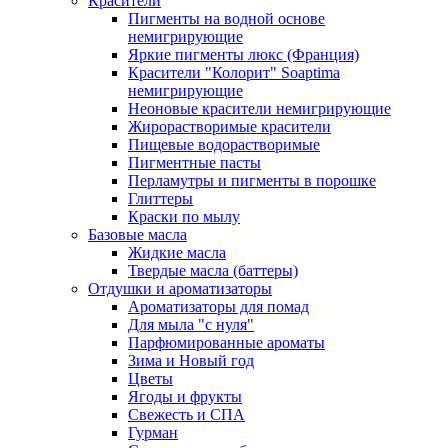
Красители
Пигменты на водной основе
немигрирующие
Яркие пигменты люкс (Франция)
Красители "Колорит" Soaptima
немигрирующие
Неоновые красители немигрирующие
Жирорастворимые красители
Пищевые водорастворимые
Пигментные пасты
Перламутры и пигменты в порошке
Глиттеры
Краски по мылу
Базовые масла
Жидкие масла
Твердые масла (баттеры)
Отдушки и ароматизаторы
Ароматизаторы для помад
Для мыла "с нуля"
Парфюмированные ароматы
Зима и Новый год
Цветы
Ягоды и фрукты
Свежесть и СПА
Гурман