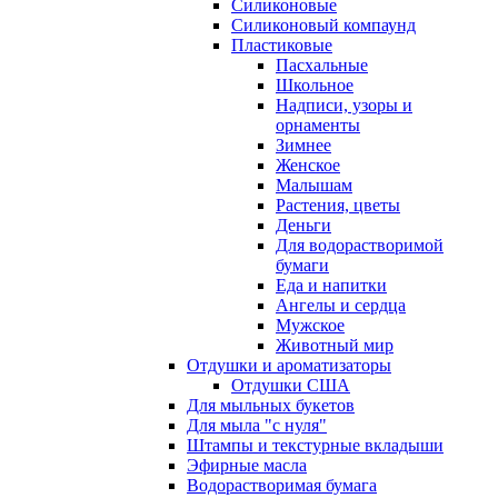
Силиконовые
Силиконовый компаунд
Пластиковые
Пасхальные
Школьное
Надписи, узоры и
орнаменты
Зимнее
Женское
Малышам
Растения, цветы
Деньги
Для водорастворимой
бумаги
Еда и напитки
Ангелы и сердца
Мужское
Животный мир
Отдушки и ароматизаторы
Отдушки США
Для мыльных букетов
Для мыла "с нуля"
Штампы и текстурные вкладыши
Эфирные масла
Водорастворимая бумага