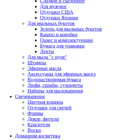
Сладкое и съедобное
Для мужчин
Отдушки США
Отдушки Япония
Для мыльных букетов
Зелень для мыльных букетов
Кашпо и коробки
Оазис и комплектующие
Бумага для упаковки
Ленты
Для мыла "с нуля"
Штампы
Эфирные масла
Аксессуары для эфирных масел
Водорастворимая бумага
Люфа, скрабы, сухоцветы
Наборы для мыловарения
Свечеварение
Цветная вощина
Отдушки для свечей
Формы
Декор, фитили
Красители
Воски
Домашняя косметика