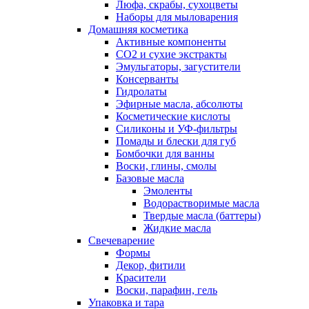
Люфа, скрабы, сухоцветы
Наборы для мыловарения
Домашняя косметика
Активные компоненты
СО2 и сухие экстракты
Эмульгаторы, загустители
Консерванты
Гидролаты
Эфирные масла, абсолюты
Косметические кислоты
Силиконы и УФ-фильтры
Помады и блески для губ
Бомбочки для ванны
Воски, глины, смолы
Базовые масла
Эмоленты
Водорастворимые масла
Твердые масла (баттеры)
Жидкие масла
Свечеварение
Формы
Декор, фитили
Красители
Воски, парафин, гель
Упаковка и тара