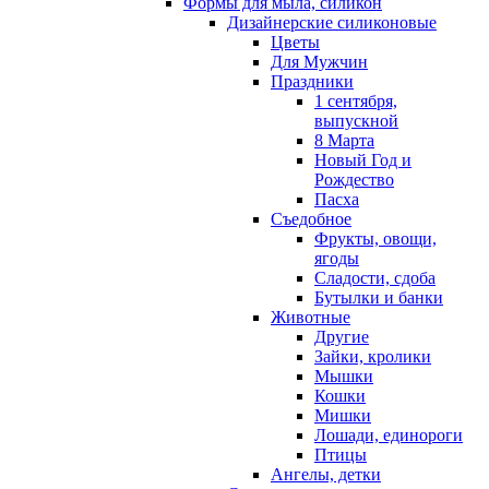
Формы для мыла, силикон
Дизайнерские силиконовые
Цветы
Для Мужчин
Праздники
1 сентября,
выпускной
8 Марта
Новый Год и
Рождество
Пасха
Съедобное
Фрукты, овощи,
ягоды
Сладости, сдоба
Бутылки и банки
Животные
Другие
Зайки, кролики
Мышки
Кошки
Мишки
Лошади, единороги
Птицы
Ангелы, детки