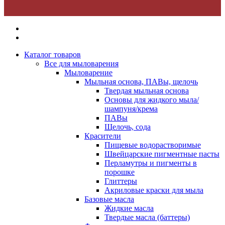
Каталог товаров
Все для мыловарения
Мыловарение
Мыльная основа, ПАВы, щелочь
Твердая мыльная основа
Основы для жидкого мыла/
шампуня/крема
ПАВы
Щелочь, сода
Красители
Пищевые водорастворимые
Швейцарские пигментные пасты
Перламутры и пигменты в
порошке
Глиттеры
Акриловые краски для мыла
Базовые масла
Жидкие масла
Твердые масла (баттеры)