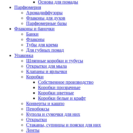
Основа для помады
Парфюмерия
Аромадиффузоры
Флаконы для духов
Парфюмерные базы
Флаконы и баночки
Банки
Флаконы
Тубы для крема
Для губных помад
Упаковка
Шляпные коробки и тубусы
Открытки для мыла
Клапаны и ярлычки
Коробки
Собственное производство
Коробки прозрачные
Коробки цветные
Коробки белые и крафт
Конверты и кашпо
Пенобоксы
Купола и сумочки для них
Открытки
Стаканы, супницы и пояски для них
Ленты