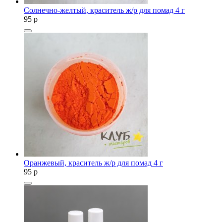
Солнечно-желтый, краситель ж/р для помад 4 г
95
p
Оранжевый, краситель ж/р для помад 4 г
95
p