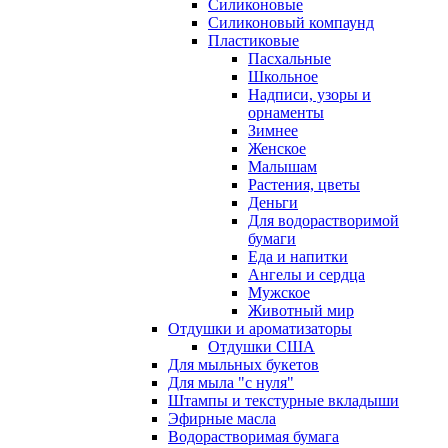
Силиконовые
Силиконовый компаунд
Пластиковые
Пасхальные
Школьное
Надписи, узоры и
орнаменты
Зимнее
Женское
Малышам
Растения, цветы
Деньги
Для водорастворимой
бумаги
Еда и напитки
Ангелы и сердца
Мужское
Животный мир
Отдушки и ароматизаторы
Отдушки США
Для мыльных букетов
Для мыла "с нуля"
Штампы и текстурные вкладыши
Эфирные масла
Водорастворимая бумага