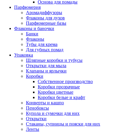
Основа для помады
Парфюмерия
Аромадиффузоры
Флаконы для духов
Парфюмерные базы
Флаконы и баночки
Банки
Флаконы
Тубы для крема
Для губных помад
Упаковка
Шляпные коробки и тубусы
Открытки для мыла
Клапаны и ярлычки
Коробки
Собственное производство
Коробки прозрачные
Коробки цветные
Коробки белые и крафт
Конверты и кашпо
Пенобоксы
Купола и сумочки для них
Открытки
Стаканы, супницы и пояски для них
Ленты