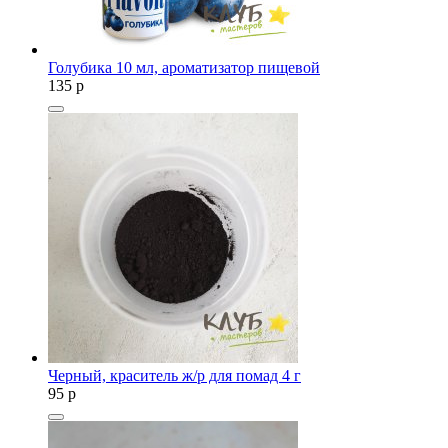
Голубика 10 мл, ароматизатор пищевой
135
p
Черный, краситель ж/р для помад 4 г
95
p