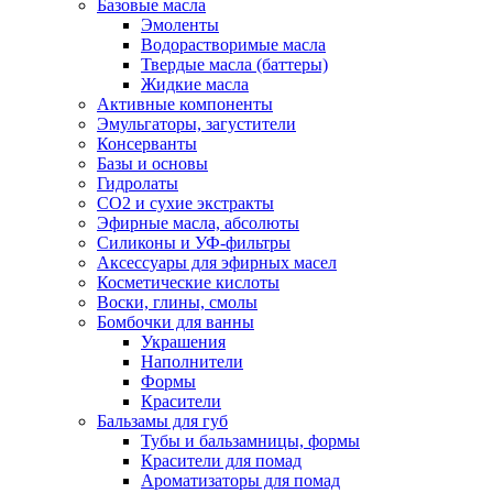
Базовые масла
Эмоленты
Водорастворимые масла
Твердые масла (баттеры)
Жидкие масла
Активные компоненты
Эмульгаторы, загустители
Консерванты
Базы и основы
Гидролаты
СО2 и сухие экстракты
Эфирные масла, абсолюты
Силиконы и УФ-фильтры
Аксессуары для эфирных масел
Косметические кислоты
Воски, глины, смолы
Бомбочки для ванны
Украшения
Наполнители
Формы
Красители
Бальзамы для губ
Тубы и бальзамницы, формы
Красители для помад
Ароматизаторы для помад