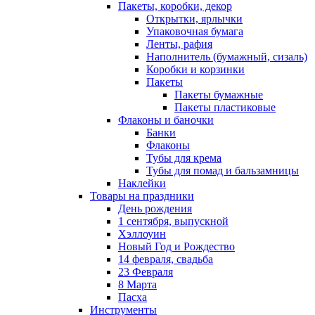
Пакеты, коробки, декор
Открытки, ярлычки
Упаковочная бумага
Ленты, рафия
Наполнитель (бумажный, сизаль)
Коробки и корзинки
Пакеты
Пакеты бумажные
Пакеты пластиковые
Флаконы и баночки
Банки
Флаконы
Тубы для крема
Тубы для помад и бальзамницы
Наклейки
Товары на праздники
День рождения
1 сентября, выпускной
Хэллоуин
Новый Год и Рождество
14 февраля, свадьба
23 Февраля
8 Марта
Пасха
Инструменты