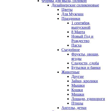
Формы для мыла, силикон
Дизайнерские силиконовые
Цветы
Для Мужчин
Праздники
1 сентября,
выпускной
8 Марта
Новый Год и
Рождество
Пасха
Съедобное
Фрукты, овощи,
ягоды
Сладости, сдоба
Бутылки и банки
Животные
Другие
Зайки, кролики
Мышки
Кошки
Мишки
Лошади, единороги
Птицы
Ангелы, детки