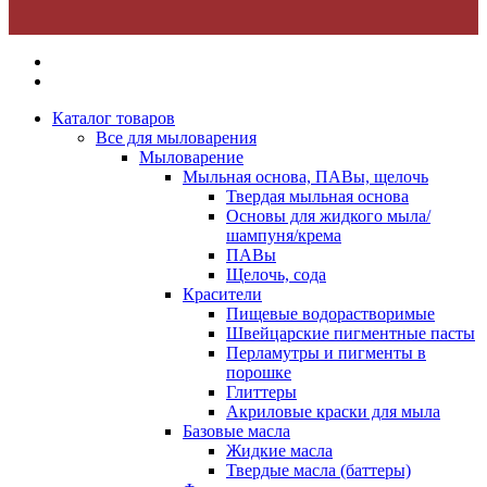
Каталог товаров
Все для мыловарения
Мыловарение
Мыльная основа, ПАВы, щелочь
Твердая мыльная основа
Основы для жидкого мыла/
шампуня/крема
ПАВы
Щелочь, сода
Красители
Пищевые водорастворимые
Швейцарские пигментные пасты
Перламутры и пигменты в
порошке
Глиттеры
Акриловые краски для мыла
Базовые масла
Жидкие масла
Твердые масла (баттеры)