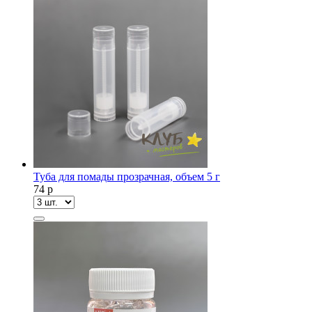
Туба для помады прозрачная, объем 5 г
74
p