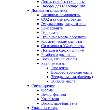
Люфа, скрабы, сухоцветы
Наборы для мыловарения
Домашняя косметика
Активные компоненты
СО2 и сухие экстракты
Эмульгаторы, загустители
Консерванты
Гидролаты
Эфирные масла, абсолюты
Косметические кислоты
Силиконы и УФ-фильтры
Помады и блески для губ
Бомбочки для ванны
Воски, глины, смолы
Базовые масла
Эмоленты
Водорастворимые масла
Твердые масла (баттеры)
Жидкие масла
Свечеварение
Формы
Декор, фитили
Красители
Воски, парафин, гель
Упаковка и тара