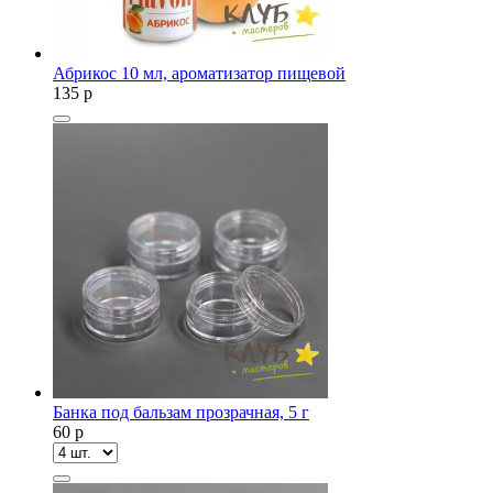
Абрикос 10 мл, ароматизатор пищевой
135
p
Банка под бальзам прозрачная, 5 г
60
p