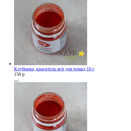
Клубника, краситель ж/р для помад 10 г
150
p