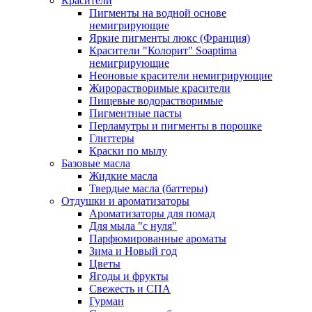
Красители
Пигменты на водной основе
немигрирующие
Яркие пигменты люкс (Франция)
Красители "Колорит" Soaptima
немигрирующие
Неоновые красители немигрирующие
Жирорастворимые красители
Пищевые водорастворимые
Пигментные пасты
Перламутры и пигменты в порошке
Глиттеры
Краски по мылу
Базовые масла
Жидкие масла
Твердые масла (баттеры)
Отдушки и ароматизаторы
Ароматизаторы для помад
Для мыла "с нуля"
Парфюмированные ароматы
Зима и Новый год
Цветы
Ягоды и фрукты
Свежесть и СПА
Гурман