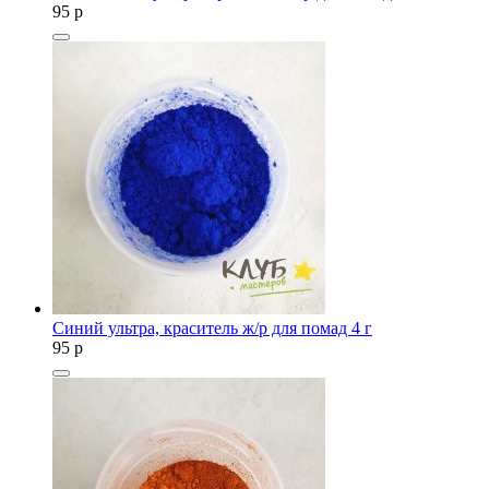
95
p
Синий ультра, краситель ж/р для помад 4 г
95
p