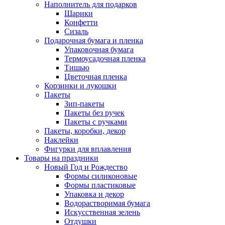
Наполнитель для подарков
Шарики
Конфетти
Сизаль
Подарочная бумага и пленка
Упаковочная бумага
Термоусадочная пленка
Тишью
Цветочная пленка
Корзинки и лукошки
Пакеты
Зип-пакеты
Пакеты без ручек
Пакеты с ручками
Пакеты, коробки, декор
Наклейки
Фигурки для вплавления
Товары на праздники
Новый Год и Рождество
Формы силиконовые
Формы пластиковые
Упаковка и декор
Водорастворимая бумага
Искусственная зелень
Отдушки