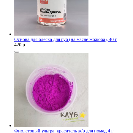
Основа для блеска для губ (на масле жожоба), 40 г
420
p
Фиолетовый ультра, краситель ж/р для помад 4 г