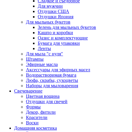
Сладкое и съедобное
Для мужчин
Отдушки США
Отдушки Япония
Для мыльных букетов
Зелень для мыльных букетов
Кашпо и коробки
Оазис и комплектующие
Бумага для упаковки
Ленты
Для мыла "с нуля"
Штампы
Эфирные масла
Аксессуары для эфирных масел
Водорастворимая бумага
Люфа, скрабы, сухоцветы
Наборы для мыловарения
Свечеварение
Цветная вощина
Отдушки для свечей
Формы
Декор, фитили
Красители
Воски
Домашняя косметика