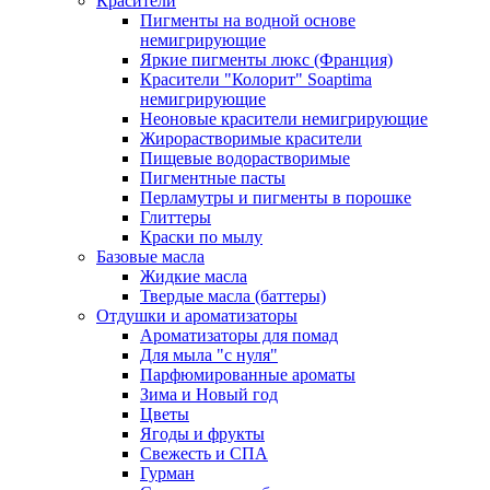
Красители
Пигменты на водной основе
немигрирующие
Яркие пигменты люкс (Франция)
Красители "Колорит" Soaptima
немигрирующие
Неоновые красители немигрирующие
Жирорастворимые красители
Пищевые водорастворимые
Пигментные пасты
Перламутры и пигменты в порошке
Глиттеры
Краски по мылу
Базовые масла
Жидкие масла
Твердые масла (баттеры)
Отдушки и ароматизаторы
Ароматизаторы для помад
Для мыла "с нуля"
Парфюмированные ароматы
Зима и Новый год
Цветы
Ягоды и фрукты
Свежесть и СПА
Гурман