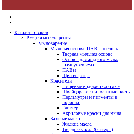
Каталог товаров
Все для мыловарения
Мыловарение
Мыльная основа, ПАВы, щелочь
Твердая мыльная основа
Основы для жидкого мыла/
шампуня/крема
ПАВы
Щелочь, сода
Красители
Пищевые водорастворимые
Швейцарские пигментные пасты
Перламутры и пигменты в
порошке
Глиттеры
Акриловые краски для мыла
Базовые масла
Жидкие масла
Твердые масла (баттеры)