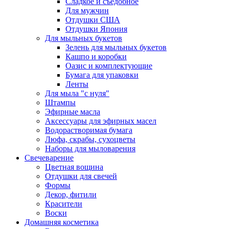
Сладкое и съедобное
Для мужчин
Отдушки США
Отдушки Япония
Для мыльных букетов
Зелень для мыльных букетов
Кашпо и коробки
Оазис и комплектующие
Бумага для упаковки
Ленты
Для мыла "с нуля"
Штампы
Эфирные масла
Аксессуары для эфирных масел
Водорастворимая бумага
Люфа, скрабы, сухоцветы
Наборы для мыловарения
Свечеварение
Цветная вощина
Отдушки для свечей
Формы
Декор, фитили
Красители
Воски
Домашняя косметика