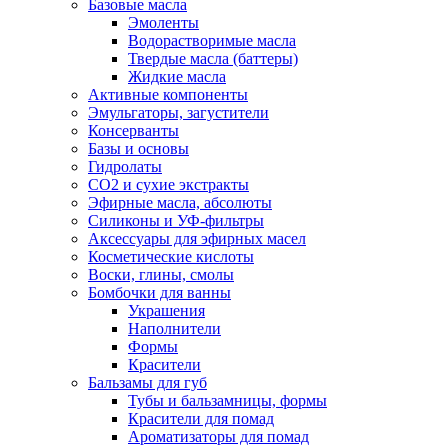
Базовые масла
Эмоленты
Водорастворимые масла
Твердые масла (баттеры)
Жидкие масла
Активные компоненты
Эмульгаторы, загустители
Консерванты
Базы и основы
Гидролаты
СО2 и сухие экстракты
Эфирные масла, абсолюты
Силиконы и УФ-фильтры
Аксессуары для эфирных масел
Косметические кислоты
Воски, глины, смолы
Бомбочки для ванны
Украшения
Наполнители
Формы
Красители
Бальзамы для губ
Тубы и бальзамницы, формы
Красители для помад
Ароматизаторы для помад