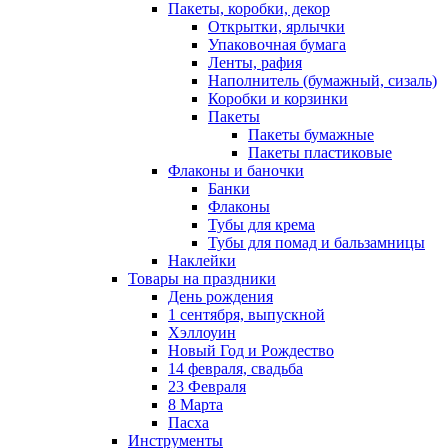
Пакеты, коробки, декор
Открытки, ярлычки
Упаковочная бумага
Ленты, рафия
Наполнитель (бумажный, сизаль)
Коробки и корзинки
Пакеты
Пакеты бумажные
Пакеты пластиковые
Флаконы и баночки
Банки
Флаконы
Тубы для крема
Тубы для помад и бальзамницы
Наклейки
Товары на праздники
День рождения
1 сентября, выпускной
Хэллоуин
Новый Год и Рождество
14 февраля, свадьба
23 Февраля
8 Марта
Пасха
Инструменты