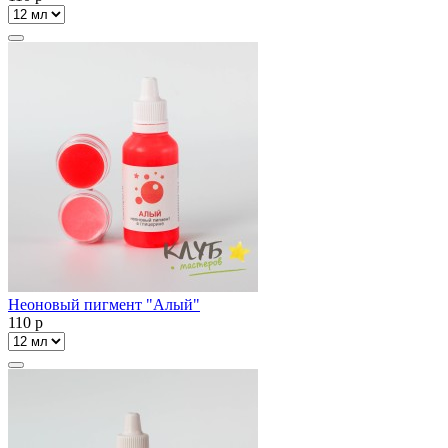
Неоновый пигмент "Алый"
110
p