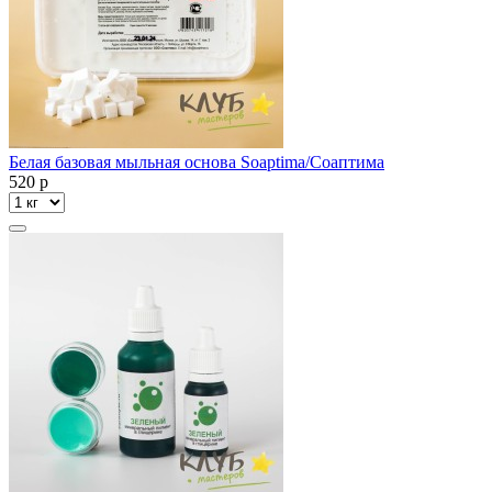
Белая базовая мыльная основа Soaptima/Соаптима
520
p