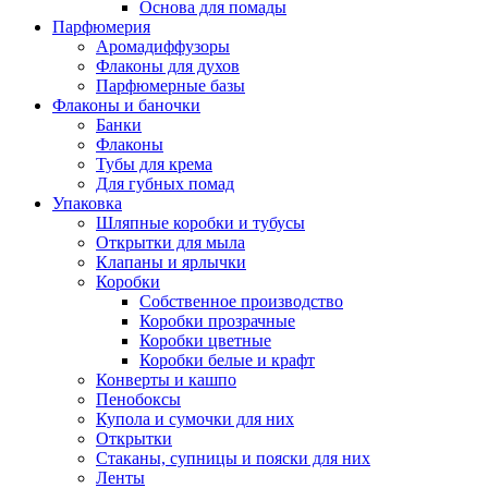
Основа для помады
Парфюмерия
Аромадиффузоры
Флаконы для духов
Парфюмерные базы
Флаконы и баночки
Банки
Флаконы
Тубы для крема
Для губных помад
Упаковка
Шляпные коробки и тубусы
Открытки для мыла
Клапаны и ярлычки
Коробки
Собственное производство
Коробки прозрачные
Коробки цветные
Коробки белые и крафт
Конверты и кашпо
Пенобоксы
Купола и сумочки для них
Открытки
Стаканы, супницы и пояски для них
Ленты