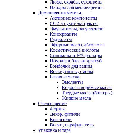
Люфа, скрабы, сухоцветы
Наборы для мыловарения
Домашняя косметика
Активные компоненты
СО2 и сухие экстракты
Эмульгаторы, загустители
Консерванты
Гидролаты
Эфирные масла, абсолюты
Косметические кислоты
Силиконы и УФ-фильтры
Помады и блески для губ
Бомбочки для ванны
Воски, глины, смолы
Базовые масла
Эмоленты
Водорастворимые масла
Твердые масла (баттеры)
Жидкие масла
Свечеварение
Формы
Декор, фитили
Красители
Воски, парафин, гель
Упаковка и тара