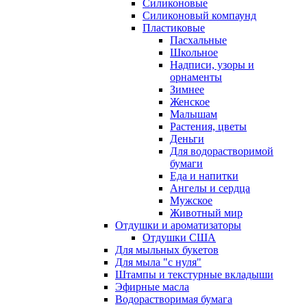
Силиконовые
Силиконовый компаунд
Пластиковые
Пасхальные
Школьное
Надписи, узоры и
орнаменты
Зимнее
Женское
Малышам
Растения, цветы
Деньги
Для водорастворимой
бумаги
Еда и напитки
Ангелы и сердца
Мужское
Животный мир
Отдушки и ароматизаторы
Отдушки США
Для мыльных букетов
Для мыла "с нуля"
Штампы и текстурные вкладыши
Эфирные масла
Водорастворимая бумага