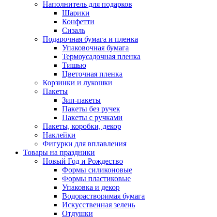
Наполнитель для подарков
Шарики
Конфетти
Сизаль
Подарочная бумага и пленка
Упаковочная бумага
Термоусадочная пленка
Тишью
Цветочная пленка
Корзинки и лукошки
Пакеты
Зип-пакеты
Пакеты без ручек
Пакеты с ручками
Пакеты, коробки, декор
Наклейки
Фигурки для вплавления
Товары на праздники
Новый Год и Рождество
Формы силиконовые
Формы пластиковые
Упаковка и декор
Водорастворимая бумага
Искусственная зелень
Отдушки