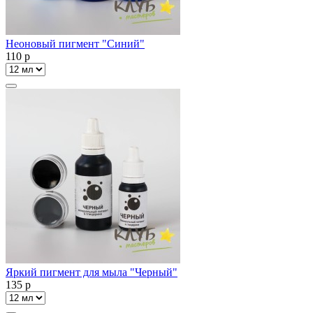
Неоновый пигмент "Синий"
110
p
Яркий пигмент для мыла "Черный"
135
p