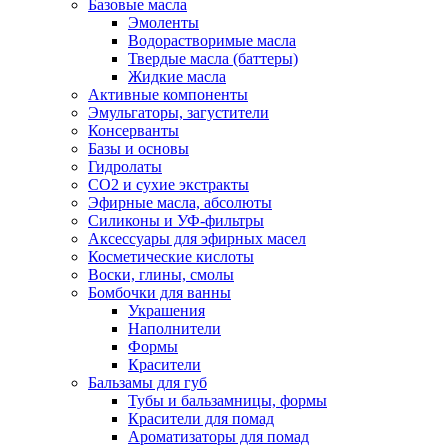
Базовые масла
Эмоленты
Водорастворимые масла
Твердые масла (баттеры)
Жидкие масла
Активные компоненты
Эмульгаторы, загустители
Консерванты
Базы и основы
Гидролаты
СО2 и сухие экстракты
Эфирные масла, абсолюты
Силиконы и УФ-фильтры
Аксессуары для эфирных масел
Косметические кислоты
Воски, глины, смолы
Бомбочки для ванны
Украшения
Наполнители
Формы
Красители
Бальзамы для губ
Тубы и бальзамницы, формы
Красители для помад
Ароматизаторы для помад