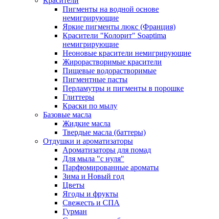
Красители
Пигменты на водной основе
немигрирующие
Яркие пигменты люкс (Франция)
Красители "Колорит" Soaptima
немигрирующие
Неоновые красители немигрирующие
Жирорастворимые красители
Пищевые водорастворимые
Пигментные пасты
Перламутры и пигменты в порошке
Глиттеры
Краски по мылу
Базовые масла
Жидкие масла
Твердые масла (баттеры)
Отдушки и ароматизаторы
Ароматизаторы для помад
Для мыла "с нуля"
Парфюмированные ароматы
Зима и Новый год
Цветы
Ягоды и фрукты
Свежесть и СПА
Гурман