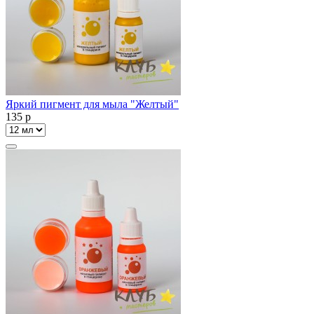
Яркий пигмент для мыла "Желтый"
135
p