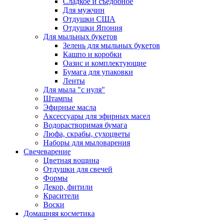
Сладкое и съедобное
Для мужчин
Отдушки США
Отдушки Япония
Для мыльных букетов
Зелень для мыльных букетов
Кашпо и коробки
Оазис и комплектующие
Бумага для упаковки
Ленты
Для мыла "с нуля"
Штампы
Эфирные масла
Аксессуары для эфирных масел
Водорастворимая бумага
Люфа, скрабы, сухоцветы
Наборы для мыловарения
Свечеварение
Цветная вощина
Отдушки для свечей
Формы
Декор, фитили
Красители
Воски
Домашняя косметика