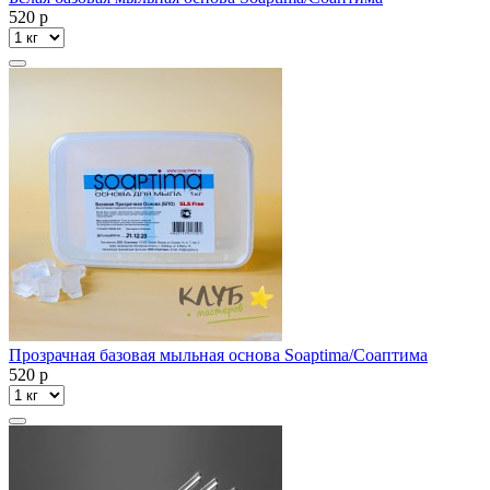
520
p
Прозрачная базовая мыльная основа Soaptima/Соаптима
520
p