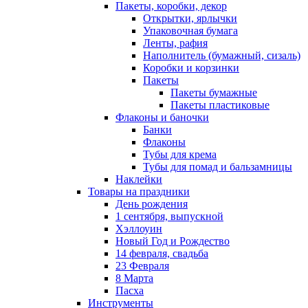
Пакеты, коробки, декор
Открытки, ярлычки
Упаковочная бумага
Ленты, рафия
Наполнитель (бумажный, сизаль)
Коробки и корзинки
Пакеты
Пакеты бумажные
Пакеты пластиковые
Флаконы и баночки
Банки
Флаконы
Тубы для крема
Тубы для помад и бальзамницы
Наклейки
Товары на праздники
День рождения
1 сентября, выпускной
Хэллоуин
Новый Год и Рождество
14 февраля, свадьба
23 Февраля
8 Марта
Пасха
Инструменты