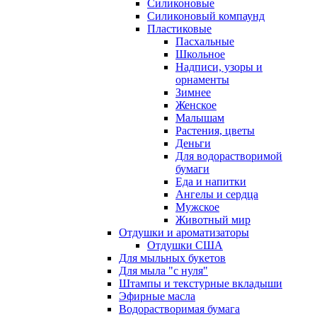
Силиконовые
Силиконовый компаунд
Пластиковые
Пасхальные
Школьное
Надписи, узоры и
орнаменты
Зимнее
Женское
Малышам
Растения, цветы
Деньги
Для водорастворимой
бумаги
Еда и напитки
Ангелы и сердца
Мужское
Животный мир
Отдушки и ароматизаторы
Отдушки США
Для мыльных букетов
Для мыла "с нуля"
Штампы и текстурные вкладыши
Эфирные масла
Водорастворимая бумага