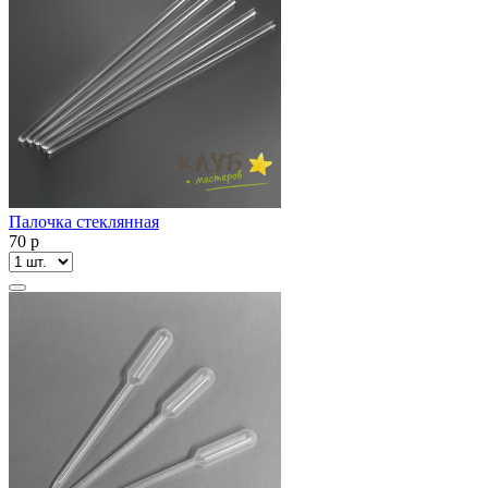
Палочка стеклянная
70
p