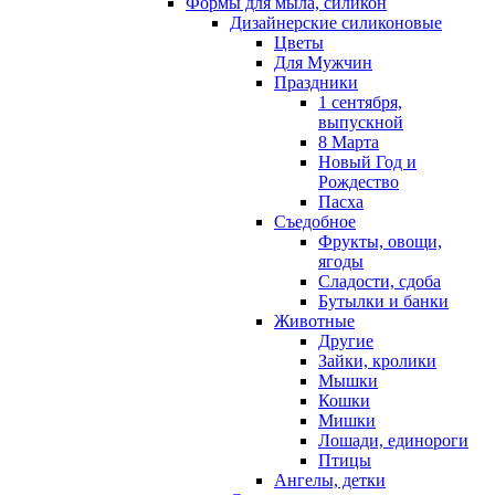
Формы для мыла, силикон
Дизайнерские силиконовые
Цветы
Для Мужчин
Праздники
1 сентября,
выпускной
8 Марта
Новый Год и
Рождество
Пасха
Съедобное
Фрукты, овощи,
ягоды
Сладости, сдоба
Бутылки и банки
Животные
Другие
Зайки, кролики
Мышки
Кошки
Мишки
Лошади, единороги
Птицы
Ангелы, детки