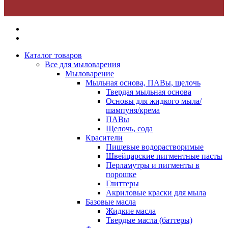
Каталог товаров
Все для мыловарения
Мыловарение
Мыльная основа, ПАВы, щелочь
Твердая мыльная основа
Основы для жидкого мыла/
шампуня/крема
ПАВы
Щелочь, сода
Красители
Пищевые водорастворимые
Швейцарские пигментные пасты
Перламутры и пигменты в
порошке
Глиттеры
Акриловые краски для мыла
Базовые масла
Жидкие масла
Твердые масла (баттеры)