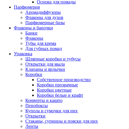
Основа для помады
Парфюмерия
Аромадиффузоры
Флаконы для духов
Парфюмерные базы
Флаконы и баночки
Банки
Флаконы
Тубы для крема
Для губных помад
Упаковка
Шляпные коробки и тубусы
Открытки для мыла
Клапаны и ярлычки
Коробки
Собственное производство
Коробки прозрачные
Коробки цветные
Коробки белые и крафт
Конверты и кашпо
Пенобоксы
Купола и сумочки для них
Открытки
Стаканы, супницы и пояски для них
Ленты