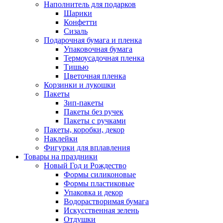
Наполнитель для подарков
Шарики
Конфетти
Сизаль
Подарочная бумага и пленка
Упаковочная бумага
Термоусадочная пленка
Тишью
Цветочная пленка
Корзинки и лукошки
Пакеты
Зип-пакеты
Пакеты без ручек
Пакеты с ручками
Пакеты, коробки, декор
Наклейки
Фигурки для вплавления
Товары на праздники
Новый Год и Рождество
Формы силиконовые
Формы пластиковые
Упаковка и декор
Водорастворимая бумага
Искусственная зелень
Отдушки