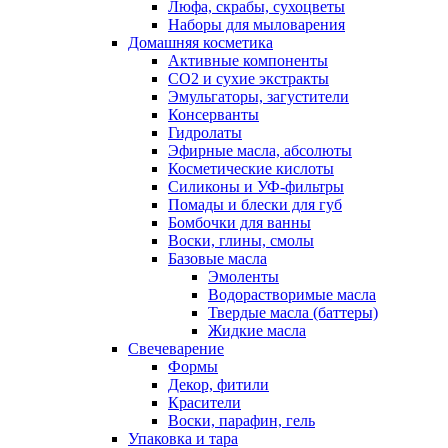
Люфа, скрабы, сухоцветы
Наборы для мыловарения
Домашняя косметика
Активные компоненты
СО2 и сухие экстракты
Эмульгаторы, загустители
Консерванты
Гидролаты
Эфирные масла, абсолюты
Косметические кислоты
Силиконы и УФ-фильтры
Помады и блески для губ
Бомбочки для ванны
Воски, глины, смолы
Базовые масла
Эмоленты
Водорастворимые масла
Твердые масла (баттеры)
Жидкие масла
Свечеварение
Формы
Декор, фитили
Красители
Воски, парафин, гель
Упаковка и тара