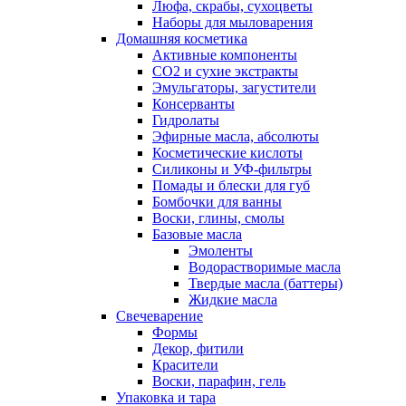
Люфа, скрабы, сухоцветы
Наборы для мыловарения
Домашняя косметика
Активные компоненты
СО2 и сухие экстракты
Эмульгаторы, загустители
Консерванты
Гидролаты
Эфирные масла, абсолюты
Косметические кислоты
Силиконы и УФ-фильтры
Помады и блески для губ
Бомбочки для ванны
Воски, глины, смолы
Базовые масла
Эмоленты
Водорастворимые масла
Твердые масла (баттеры)
Жидкие масла
Свечеварение
Формы
Декор, фитили
Красители
Воски, парафин, гель
Упаковка и тара