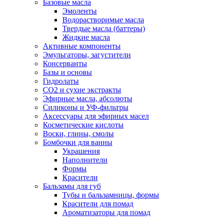
Базовые масла
Эмоленты
Водорастворимые масла
Твердые масла (баттеры)
Жидкие масла
Активные компоненты
Эмульгаторы, загустители
Консерванты
Базы и основы
Гидролаты
СО2 и сухие экстракты
Эфирные масла, абсолюты
Силиконы и УФ-фильтры
Аксессуары для эфирных масел
Косметические кислоты
Воски, глины, смолы
Бомбочки для ванны
Украшения
Наполнители
Формы
Красители
Бальзамы для губ
Тубы и бальзамницы, формы
Красители для помад
Ароматизаторы для помад