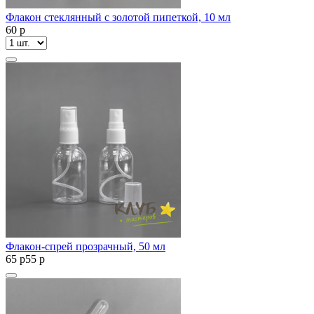
Флакон стеклянный с золотой пипеткой, 10 мл
60
p
Флакон-спрей прозрачный, 50 мл
65
p
55
p