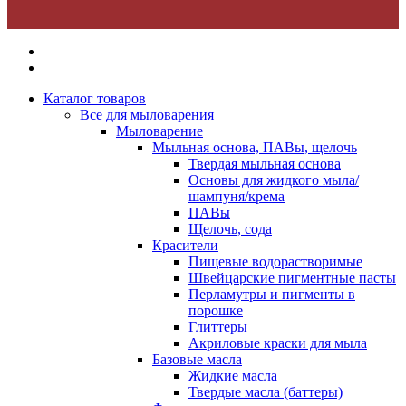
Каталог товаров
Все для мыловарения
Мыловарение
Мыльная основа, ПАВы, щелочь
Твердая мыльная основа
Основы для жидкого мыла/
шампуня/крема
ПАВы
Щелочь, сода
Красители
Пищевые водорастворимые
Швейцарские пигментные пасты
Перламутры и пигменты в
порошке
Глиттеры
Акриловые краски для мыла
Базовые масла
Жидкие масла
Твердые масла (баттеры)