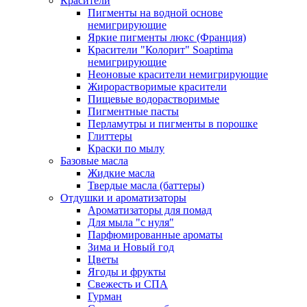
Красители
Пигменты на водной основе
немигрирующие
Яркие пигменты люкс (Франция)
Красители "Колорит" Soaptima
немигрирующие
Неоновые красители немигрирующие
Жирорастворимые красители
Пищевые водорастворимые
Пигментные пасты
Перламутры и пигменты в порошке
Глиттеры
Краски по мылу
Базовые масла
Жидкие масла
Твердые масла (баттеры)
Отдушки и ароматизаторы
Ароматизаторы для помад
Для мыла "с нуля"
Парфюмированные ароматы
Зима и Новый год
Цветы
Ягоды и фрукты
Свежесть и СПА
Гурман