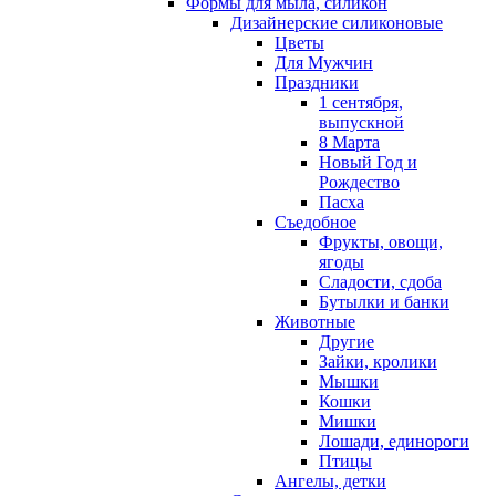
Формы для мыла, силикон
Дизайнерские силиконовые
Цветы
Для Мужчин
Праздники
1 сентября,
выпускной
8 Марта
Новый Год и
Рождество
Пасха
Съедобное
Фрукты, овощи,
ягоды
Сладости, сдоба
Бутылки и банки
Животные
Другие
Зайки, кролики
Мышки
Кошки
Мишки
Лошади, единороги
Птицы
Ангелы, детки