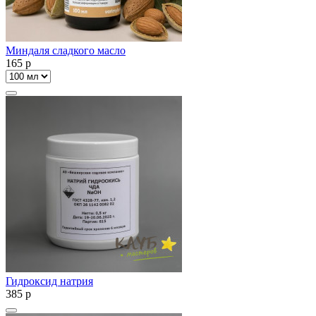
Миндаля сладкого масло
165
p
Гидроксид натрия
385
p