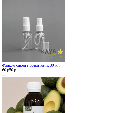
Флакон-спрей прозрачный, 30 мл
60
p
50
p