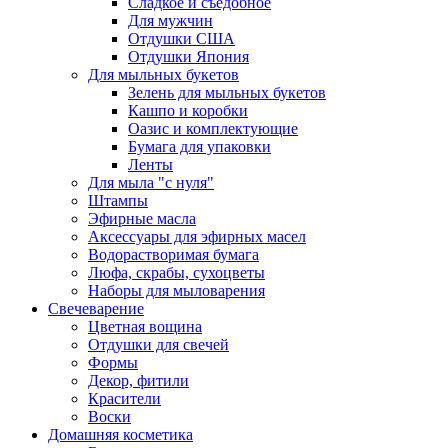
Сладкое и съедобное
Для мужчин
Отдушки США
Отдушки Япония
Для мыльных букетов
Зелень для мыльных букетов
Кашпо и коробки
Оазис и комплектующие
Бумага для упаковки
Ленты
Для мыла "с нуля"
Штампы
Эфирные масла
Аксессуары для эфирных масел
Водорастворимая бумага
Люфа, скрабы, сухоцветы
Наборы для мыловарения
Свечеварение
Цветная вощина
Отдушки для свечей
Формы
Декор, фитили
Красители
Воски
Домашняя косметика