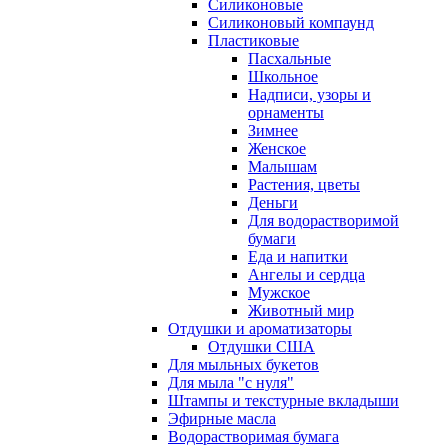
Силиконовые
Силиконовый компаунд
Пластиковые
Пасхальные
Школьное
Надписи, узоры и
орнаменты
Зимнее
Женское
Малышам
Растения, цветы
Деньги
Для водорастворимой
бумаги
Еда и напитки
Ангелы и сердца
Мужское
Животный мир
Отдушки и ароматизаторы
Отдушки США
Для мыльных букетов
Для мыла "с нуля"
Штампы и текстурные вкладыши
Эфирные масла
Водорастворимая бумага