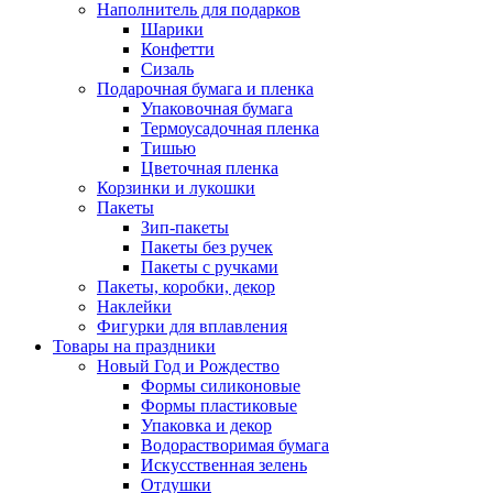
Наполнитель для подарков
Шарики
Конфетти
Сизаль
Подарочная бумага и пленка
Упаковочная бумага
Термоусадочная пленка
Тишью
Цветочная пленка
Корзинки и лукошки
Пакеты
Зип-пакеты
Пакеты без ручек
Пакеты с ручками
Пакеты, коробки, декор
Наклейки
Фигурки для вплавления
Товары на праздники
Новый Год и Рождество
Формы силиконовые
Формы пластиковые
Упаковка и декор
Водорастворимая бумага
Искусственная зелень
Отдушки