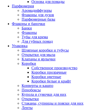
Основа для помады
Парфюмерия
Аромадиффузоры
Флаконы для духов
Парфюмерные базы
Флаконы и баночки
Банки
Флаконы
Тубы для крема
Для губных помад
Упаковка
Шляпные коробки и тубусы
Открытки для мыла
Клапаны и ярлычки
Коробки
Собственное производство
Коробки прозрачные
Коробки цветные
Коробки белые и крафт
Конверты и кашпо
Пенобоксы
Купола и сумочки для них
Открытки
Стаканы, супницы и пояски для них
Ленты