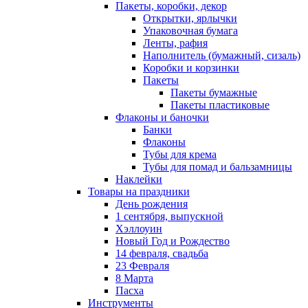
Пакеты, коробки, декор
Открытки, ярлычки
Упаковочная бумага
Ленты, рафия
Наполнитель (бумажный, сизаль)
Коробки и корзинки
Пакеты
Пакеты бумажные
Пакеты пластиковые
Флаконы и баночки
Банки
Флаконы
Тубы для крема
Тубы для помад и бальзамницы
Наклейки
Товары на праздники
День рождения
1 сентября, выпускной
Хэллоуин
Новый Год и Рождество
14 февраля, свадьба
23 Февраля
8 Марта
Пасха
Инструменты