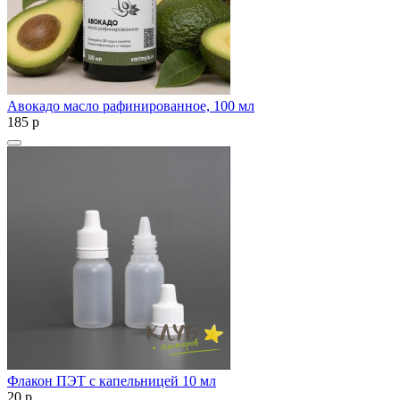
Авокадо масло рафинированное, 100 мл
185
p
Флакон ПЭТ с капельницей 10 мл
20
p