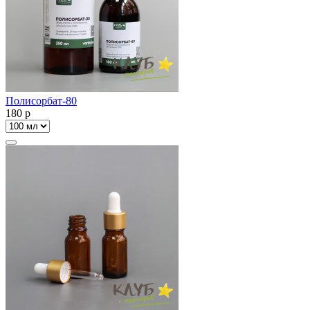
Полисорбат-80
180
p