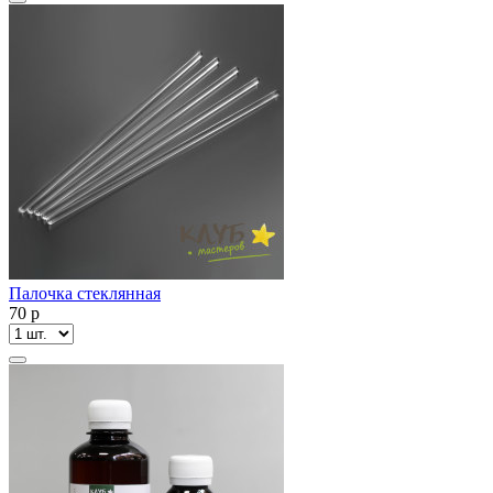
Палочка стеклянная
70
p