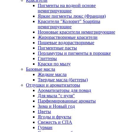
Красители
Пигменты на водной основе
немигрирующие
Яркие пигменты люкс (Франция)
Красители "Колорит" Soaptima
немигрирующие
Неоновые красители немигрирующие
Жирорастворимые красители
Пищевые водорастворимые
Пигментные пасты
Перламутры и пигменты в порошке
Глиттеры
Краски по мылу
Базовые масла
Жидкие масла
Твердые масла (баттеры)
Отдушки и ароматизаторы
Ароматизаторы для помад
Для мыла "с нуля"
Парфюмированные ароматы
Зима и Новый год
Цветы
Ягоды и фрукты
Свежесть и СПА
Гурман