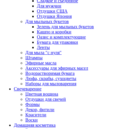
Сладкое и съедобное
Для мужчин
Отдушки США
Отдушки Япония
Для мыльных букетов
Зелень для мыльных букетов
Кашпо и коробки
Оазис и комплектующие
Бумага для упаковки
Ленты
Для мыла "с нуля"
Штампы
Эфирные масла
Аксессуары для эфирных масел
Водорастворимая бумага
Люфа, скрабы, сухоцветы
Наборы для мыловарения
Свечеварение
Цветная вощина
Отдушки для свечей
Формы
Декор, фитили
Красители
Воски
Домашняя косметика