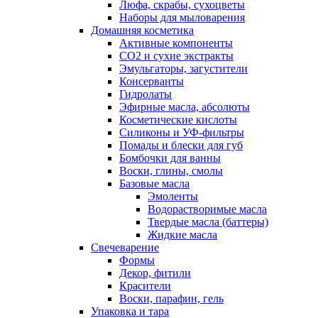
Люфа, скрабы, сухоцветы
Наборы для мыловарения
Домашняя косметика
Активные компоненты
СО2 и сухие экстракты
Эмульгаторы, загустители
Консерванты
Гидролаты
Эфирные масла, абсолюты
Косметические кислоты
Силиконы и УФ-фильтры
Помады и блески для губ
Бомбочки для ванны
Воски, глины, смолы
Базовые масла
Эмоленты
Водорастворимые масла
Твердые масла (баттеры)
Жидкие масла
Свечеварение
Формы
Декор, фитили
Красители
Воски, парафин, гель
Упаковка и тара