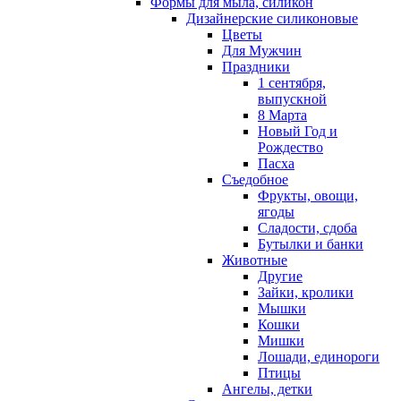
Формы для мыла, силикон
Дизайнерские силиконовые
Цветы
Для Мужчин
Праздники
1 сентября,
выпускной
8 Марта
Новый Год и
Рождество
Пасха
Съедобное
Фрукты, овощи,
ягоды
Сладости, сдоба
Бутылки и банки
Животные
Другие
Зайки, кролики
Мышки
Кошки
Мишки
Лошади, единороги
Птицы
Ангелы, детки