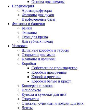
Основа для помады
Парфюмерия
Аромадиффузоры
Флаконы для духов
Парфюмерные базы
Флаконы и баночки
Банки
Флаконы
Тубы для крема
Для губных помад
Упаковка
Шляпные коробки и тубусы
Открытки для мыла
Клапаны и ярлычки
Коробки
Собственное производство
Коробки прозрачные
Коробки цветные
Коробки белые и крафт
Конверты и кашпо
Пенобоксы
Купола и сумочки для них
Открытки
Стаканы, супницы и пояски для них
Ленты