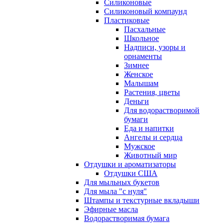
Силиконовые
Силиконовый компаунд
Пластиковые
Пасхальные
Школьное
Надписи, узоры и
орнаменты
Зимнее
Женское
Малышам
Растения, цветы
Деньги
Для водорастворимой
бумаги
Еда и напитки
Ангелы и сердца
Мужское
Животный мир
Отдушки и ароматизаторы
Отдушки США
Для мыльных букетов
Для мыла "с нуля"
Штампы и текстурные вкладыши
Эфирные масла
Водорастворимая бумага