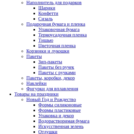
Наполнитель для подарков
Шарики
Конфетти
Сизаль
Подарочная бумага и пленка
Упаковочная бумага
Термоусадочная пленка
Тишью
Цветочная пленка
Корзинки и лукошки
Пакеты
Зип-пакеты
Пакеты без ручек
Пакеты с ручками
Пакеты, коробки, декор
Наклейки
Фигурки для вплавления
Товары на праздники
Новый Год и Рождество
Формы силиконовые
Формы пластиковые
Упаковка и декор
Водорастворимая бумага
Искусственная зелень
Отдушки