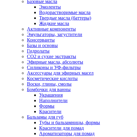
Базовые масла
Эмоленты
Водорастворимые масла
Твердые масла (баттеры)
Жидкие масла
Активные компоненты
Эмульгаторы, загустители
Консерванты
Базы и основы
Гидролаты
СО2 и сухие экстракты
Эфирные масла, абсолюты
Силиконы и УФ-фильтры
Аксессуары для эфирных масел
Косметические кислоты
Воски, глины, смолы
Бомбочки для ванны
Украшения
Наполнители
Формы
Красители
Бальзамы для губ
Тубы и бальзамницы, формы
Красители для помад
Ароматизаторы для помад