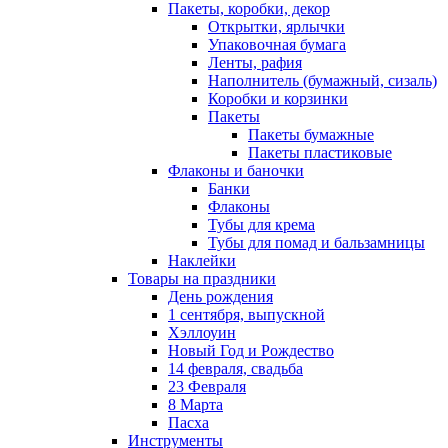
Пакеты, коробки, декор
Открытки, ярлычки
Упаковочная бумага
Ленты, рафия
Наполнитель (бумажный, сизаль)
Коробки и корзинки
Пакеты
Пакеты бумажные
Пакеты пластиковые
Флаконы и баночки
Банки
Флаконы
Тубы для крема
Тубы для помад и бальзамницы
Наклейки
Товары на праздники
День рождения
1 сентября, выпускной
Хэллоуин
Новый Год и Рождество
14 февраля, свадьба
23 Февраля
8 Марта
Пасха
Инструменты