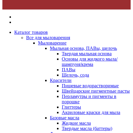
Каталог товаров
Все для мыловарения
Мыловарение
Мыльная основа, ПАВы, щелочь
Твердая мыльная основа
Основы для жидкого мыла/
шампуня/крема
ПАВы
Щелочь, сода
Красители
Пищевые водорастворимые
Швейцарские пигментные пасты
Перламутры и пигменты в
порошке
Глиттеры
Акриловые краски для мыла
Базовые масла
Жидкие масла
Твердые масла (баттеры)