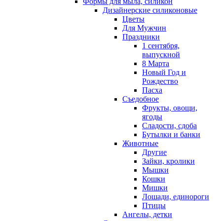
Формы для мыла, силикон
Дизайнерские силиконовые
Цветы
Для Мужчин
Праздники
1 сентября,
выпускной
8 Марта
Новый Год и
Рождество
Пасха
Съедобное
Фрукты, овощи,
ягоды
Сладости, сдоба
Бутылки и банки
Животные
Другие
Зайки, кролики
Мышки
Кошки
Мишки
Лошади, единороги
Птицы
Ангелы, детки