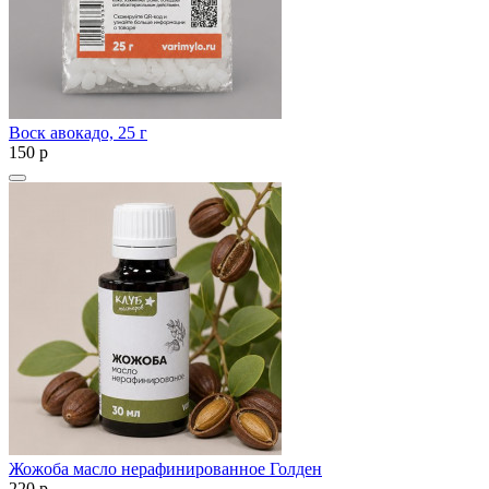
Воск авокадо, 25 г
150
p
Жожоба масло нерафинированное Голден
220
p