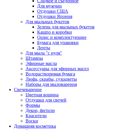
Сладкое и съедобное
Для мужчин
Отдушки США
Отдушки Япония
Для мыльных букетов
Зелень для мыльных букетов
Кашпо и коробки
Оазис и комплектующие
Бумага для упаковки
Ленты
Для мыла "с нуля"
Штампы
Эфирные масла
Аксессуары для эфирных масел
Водорастворимая бумага
Люфа, скрабы, сухоцветы
Наборы для мыловарения
Свечеварение
Цветная вощина
Отдушки для свечей
Формы
Декор, фитили
Красители
Воски
Домашняя косметика