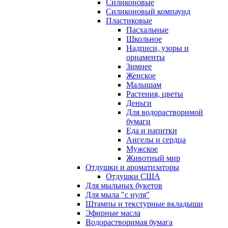
Силиконовые
Силиконовый компаунд
Пластиковые
Пасхальные
Школьное
Надписи, узоры и
орнаменты
Зимнее
Женское
Малышам
Растения, цветы
Деньги
Для водорастворимой
бумаги
Еда и напитки
Ангелы и сердца
Мужское
Животный мир
Отдушки и ароматизаторы
Отдушки США
Для мыльных букетов
Для мыла "с нуля"
Штампы и текстурные вкладыши
Эфирные масла
Водорастворимая бумага