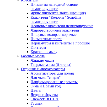
Красители
Пигменты на водной основе
немигрирующие
Яркие пигменты люкс (Франция)
Красители "Колорит" Soaptima
немигрирующие
Неоновые красители немигрирующие
Жирорастворимые красители
Пищевые водорастворимые
Пигментные пасты
Перламутры и пигменты в порошке
Глиттеры
Краски по мылу
Базовые масла
Жидкие масла
Твердые масла (баттеры)
Отдушки и ароматизаторы
Ароматизаторы для помад
Для мыла "с нуля"
Парфюмированные ароматы
Зима и Новый год
Цветы
Ягоды и фрукты
Свежесть и СПА
Гурман