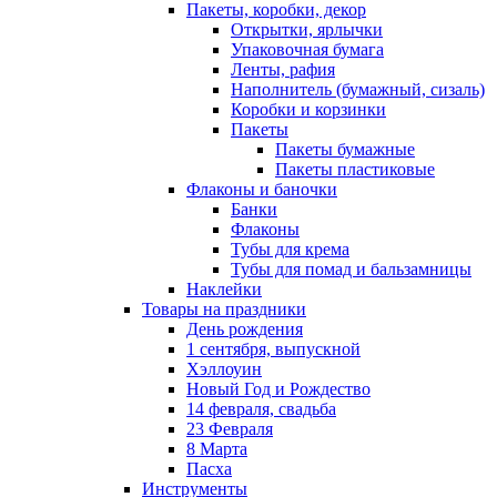
Пакеты, коробки, декор
Открытки, ярлычки
Упаковочная бумага
Ленты, рафия
Наполнитель (бумажный, сизаль)
Коробки и корзинки
Пакеты
Пакеты бумажные
Пакеты пластиковые
Флаконы и баночки
Банки
Флаконы
Тубы для крема
Тубы для помад и бальзамницы
Наклейки
Товары на праздники
День рождения
1 сентября, выпускной
Хэллоуин
Новый Год и Рождество
14 февраля, свадьба
23 Февраля
8 Марта
Пасха
Инструменты