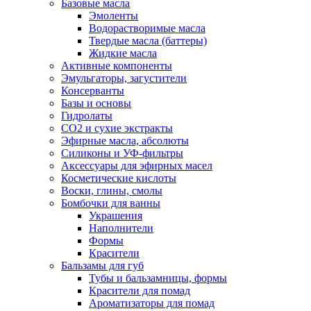
Базовые масла
Эмоленты
Водорастворимые масла
Твердые масла (баттеры)
Жидкие масла
Активные компоненты
Эмульгаторы, загустители
Консерванты
Базы и основы
Гидролаты
СО2 и сухие экстракты
Эфирные масла, абсолюты
Силиконы и УФ-фильтры
Аксессуары для эфирных масел
Косметические кислоты
Воски, глины, смолы
Бомбочки для ванны
Украшения
Наполнители
Формы
Красители
Бальзамы для губ
Тубы и бальзамницы, формы
Красители для помад
Ароматизаторы для помад