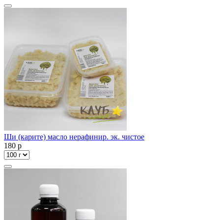
Ши (карите) масло нерафинир. эк. чистое
180
p