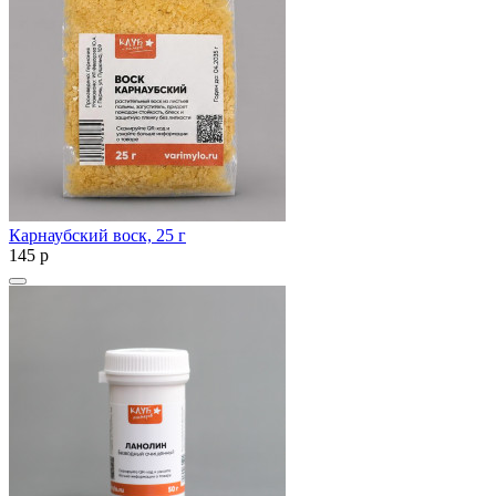
Карнаубский воск, 25 г
145
p