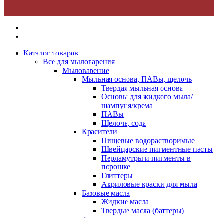
Каталог товаров
Все для мыловарения
Мыловарение
Мыльная основа, ПАВы, щелочь
Твердая мыльная основа
Основы для жидкого мыла/
шампуня/крема
ПАВы
Щелочь, сода
Красители
Пищевые водорастворимые
Швейцарские пигментные пасты
Перламутры и пигменты в
порошке
Глиттеры
Акриловые краски для мыла
Базовые масла
Жидкие масла
Твердые масла (баттеры)