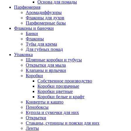
Основа для помады
Парфюмерия
Аромадиффузоры
Флаконы для духов
Парфюмерные базы
Флаконы и баночки
Банки
Флаконы
Тубы для крема
Для губных помад
Упаковка
Шляпные коробки и тубусы
Открытки для мыла
Клапаны и ярлычки
Коробки
Собственное производство
Коробки прозрачные
Коробки цветные
Коробки белые и крафт
Конверты и кашпо
Пенобоксы
Купола и сумочки для них
Открытки
Стаканы, супницы и пояски для них
Ленты