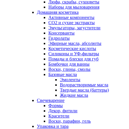
Люфа, скрабы, сухоцветы
Наборы для мыловарения
Домашняя косметика
Активные компоненты
СО2 и сухие экстракты
Эмульгаторы, загустители
Консерванты
Гидролаты
Эфирные масла, абсолюты
Косметические кислоты
Силиконы и УФ-фильтры
Помады и блески для губ
Бомбочки для ванны
Воски, глины, смолы
Базовые масла
Эмоленты
Водорастворимые масла
Твердые масла (баттеры)
Жидкие масла
Свечеварение
Формы
Декор, фитили
Красители
Воски, парафин, гель
Упаковка и тара