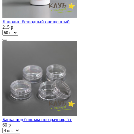
Ланолин безводный очищенный
215
p
Банка под бальзам прозрачная, 5 г
60
p