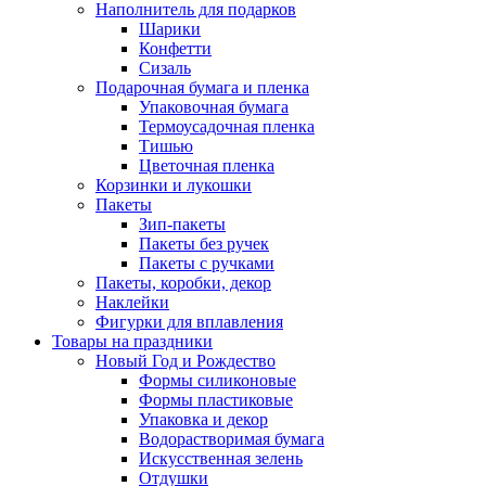
Наполнитель для подарков
Шарики
Конфетти
Сизаль
Подарочная бумага и пленка
Упаковочная бумага
Термоусадочная пленка
Тишью
Цветочная пленка
Корзинки и лукошки
Пакеты
Зип-пакеты
Пакеты без ручек
Пакеты с ручками
Пакеты, коробки, декор
Наклейки
Фигурки для вплавления
Товары на праздники
Новый Год и Рождество
Формы силиконовые
Формы пластиковые
Упаковка и декор
Водорастворимая бумага
Искусственная зелень
Отдушки