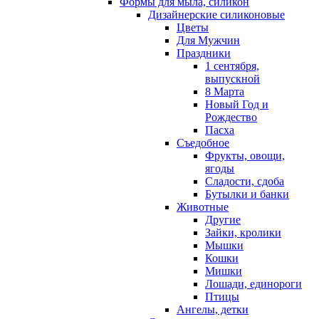
Формы для мыла, силикон
Дизайнерские силиконовые
Цветы
Для Мужчин
Праздники
1 сентября,
выпускной
8 Марта
Новый Год и
Рождество
Пасха
Съедобное
Фрукты, овощи,
ягоды
Сладости, сдоба
Бутылки и банки
Животные
Другие
Зайки, кролики
Мышки
Кошки
Мишки
Лошади, единороги
Птицы
Ангелы, детки