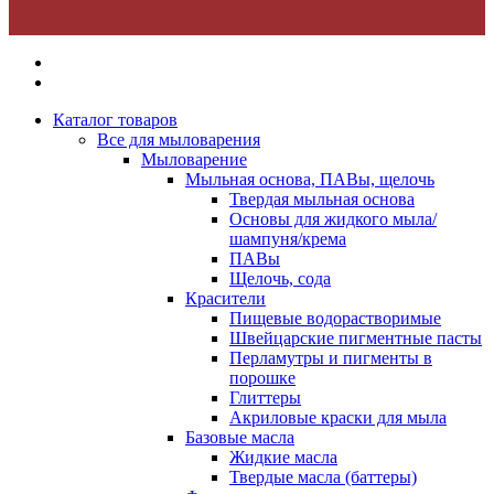
Каталог товаров
Все для мыловарения
Мыловарение
Мыльная основа, ПАВы, щелочь
Твердая мыльная основа
Основы для жидкого мыла/
шампуня/крема
ПАВы
Щелочь, сода
Красители
Пищевые водорастворимые
Швейцарские пигментные пасты
Перламутры и пигменты в
порошке
Глиттеры
Акриловые краски для мыла
Базовые масла
Жидкие масла
Твердые масла (баттеры)