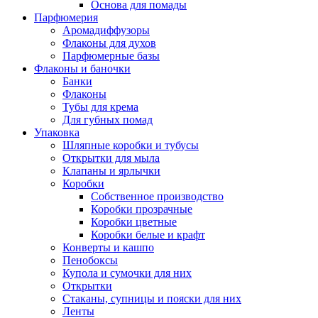
Основа для помады
Парфюмерия
Аромадиффузоры
Флаконы для духов
Парфюмерные базы
Флаконы и баночки
Банки
Флаконы
Тубы для крема
Для губных помад
Упаковка
Шляпные коробки и тубусы
Открытки для мыла
Клапаны и ярлычки
Коробки
Собственное производство
Коробки прозрачные
Коробки цветные
Коробки белые и крафт
Конверты и кашпо
Пенобоксы
Купола и сумочки для них
Открытки
Стаканы, супницы и пояски для них
Ленты