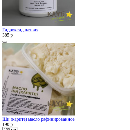
Гидроксид натрия
385
p
Ши (карите) масло рафинированное
190
p