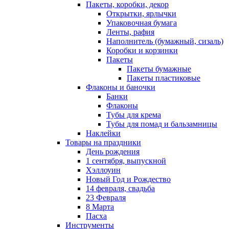
Пакеты, коробки, декор
Открытки, ярлычки
Упаковочная бумага
Ленты, рафия
Наполнитель (бумажный, сизаль)
Коробки и корзинки
Пакеты
Пакеты бумажные
Пакеты пластиковые
Флаконы и баночки
Банки
Флаконы
Тубы для крема
Тубы для помад и бальзамницы
Наклейки
Товары на праздники
День рождения
1 сентября, выпускной
Хэллоуин
Новый Год и Рождество
14 февраля, свадьба
23 Февраля
8 Марта
Пасха
Инструменты