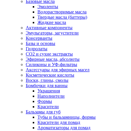
Базовые масла
Эмоленты
Водорастворимые масла
Твердые масла (баттеры)
Жидкие масла
Активные компоненты
Эмульгаторы, загустители
Консерванты
Базы и основы
Гидролаты
СО2 и сухие экстракты
Эфирные масла, абсолюты
Силиконы и УФ-фильтры
Аксессуары для эфирных масел
Косметические кислоты
Воски, глины, смолы
Бомбочки для ванны
Украшения
Наполнители
Формы
Красители
Бальзамы для губ
Тубы и бальзамницы, формы
Красители для помад
Ароматизаторы для помад