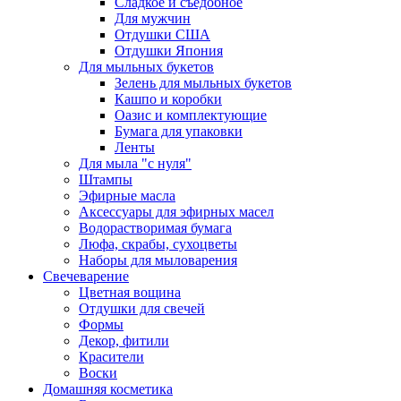
Сладкое и съедобное
Для мужчин
Отдушки США
Отдушки Япония
Для мыльных букетов
Зелень для мыльных букетов
Кашпо и коробки
Оазис и комплектующие
Бумага для упаковки
Ленты
Для мыла "с нуля"
Штампы
Эфирные масла
Аксессуары для эфирных масел
Водорастворимая бумага
Люфа, скрабы, сухоцветы
Наборы для мыловарения
Свечеварение
Цветная вощина
Отдушки для свечей
Формы
Декор, фитили
Красители
Воски
Домашняя косметика