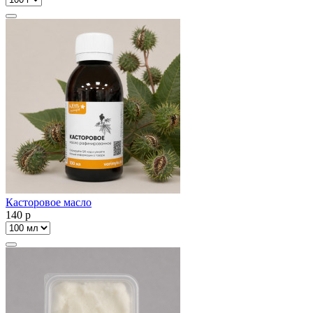
Касторовое масло
140
p