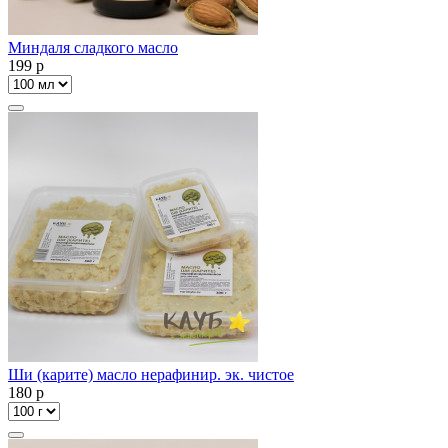
Миндаля сладкого масло
199
p
Ши (карите) масло нерафинир. эк. чистое
180
p