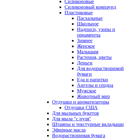
Силиконовые
Силиконовый компаунд
Пластиковые
Пасхальные
Школьное
Надписи, узоры и
орнаменты
Зимнее
Женское
Малышам
Растения, цветы
Деньги
Для водорастворимой
бумаги
Еда и напитки
Ангелы и сердца
Мужское
Животный мир
Отдушки и ароматизаторы
Отдушки США
Для мыльных букетов
Для мыла "с нуля"
Штампы и текстурные вкладыши
Эфирные масла
Водорастворимая бумага