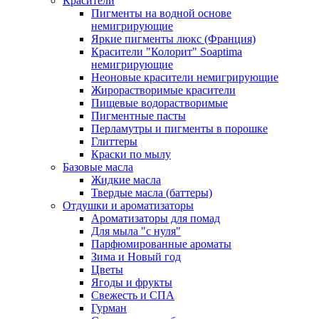
Красители
Пигменты на водной основе
немигрирующие
Яркие пигменты люкс (Франция)
Красители "Колорит" Soaptima
немигрирующие
Неоновые красители немигрирующие
Жирорастворимые красители
Пищевые водорастворимые
Пигментные пасты
Перламутры и пигменты в порошке
Глиттеры
Краски по мылу
Базовые масла
Жидкие масла
Твердые масла (баттеры)
Отдушки и ароматизаторы
Ароматизаторы для помад
Для мыла "с нуля"
Парфюмированные ароматы
Зима и Новый год
Цветы
Ягоды и фрукты
Свежесть и СПА
Гурман