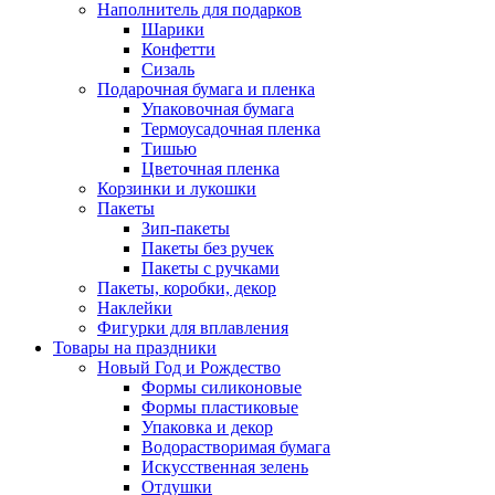
Наполнитель для подарков
Шарики
Конфетти
Сизаль
Подарочная бумага и пленка
Упаковочная бумага
Термоусадочная пленка
Тишью
Цветочная пленка
Корзинки и лукошки
Пакеты
Зип-пакеты
Пакеты без ручек
Пакеты с ручками
Пакеты, коробки, декор
Наклейки
Фигурки для вплавления
Товары на праздники
Новый Год и Рождество
Формы силиконовые
Формы пластиковые
Упаковка и декор
Водорастворимая бумага
Искусственная зелень
Отдушки