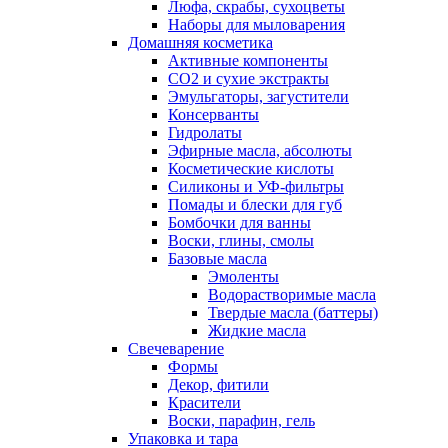
Люфа, скрабы, сухоцветы
Наборы для мыловарения
Домашняя косметика
Активные компоненты
СО2 и сухие экстракты
Эмульгаторы, загустители
Консерванты
Гидролаты
Эфирные масла, абсолюты
Косметические кислоты
Силиконы и УФ-фильтры
Помады и блески для губ
Бомбочки для ванны
Воски, глины, смолы
Базовые масла
Эмоленты
Водорастворимые масла
Твердые масла (баттеры)
Жидкие масла
Свечеварение
Формы
Декор, фитили
Красители
Воски, парафин, гель
Упаковка и тара