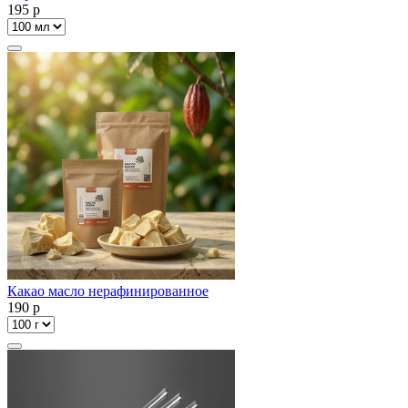
195
p
Какао масло нерафинированное
190
p