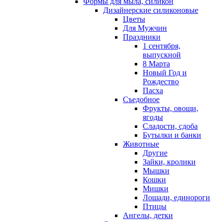
Формы для мыла, силикон
Дизайнерские силиконовые
Цветы
Для Мужчин
Праздники
1 сентября,
выпускной
8 Марта
Новый Год и
Рождество
Пасха
Съедобное
Фрукты, овощи,
ягоды
Сладости, сдоба
Бутылки и банки
Животные
Другие
Зайки, кролики
Мышки
Кошки
Мишки
Лошади, единороги
Птицы
Ангелы, детки