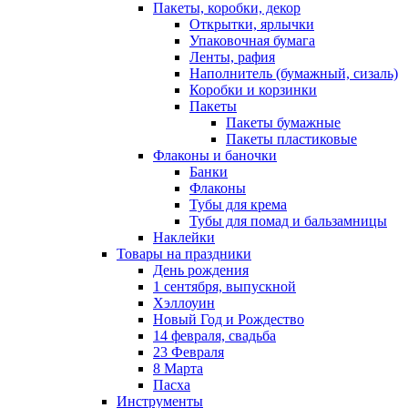
Пакеты, коробки, декор
Открытки, ярлычки
Упаковочная бумага
Ленты, рафия
Наполнитель (бумажный, сизаль)
Коробки и корзинки
Пакеты
Пакеты бумажные
Пакеты пластиковые
Флаконы и баночки
Банки
Флаконы
Тубы для крема
Тубы для помад и бальзамницы
Наклейки
Товары на праздники
День рождения
1 сентября, выпускной
Хэллоуин
Новый Год и Рождество
14 февраля, свадьба
23 Февраля
8 Марта
Пасха
Инструменты