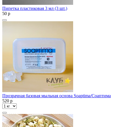
Пипетка пластиковая 3 мл (3 шт.)
50
p
Прозрачная базовая мыльная основа Soaptima/Соаптима
520
p