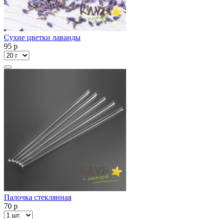
Сухие цветки лаванды
95
p
Палочка стеклянная
70
p