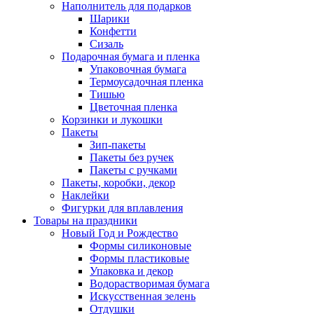
Наполнитель для подарков
Шарики
Конфетти
Сизаль
Подарочная бумага и пленка
Упаковочная бумага
Термоусадочная пленка
Тишью
Цветочная пленка
Корзинки и лукошки
Пакеты
Зип-пакеты
Пакеты без ручек
Пакеты с ручками
Пакеты, коробки, декор
Наклейки
Фигурки для вплавления
Товары на праздники
Новый Год и Рождество
Формы силиконовые
Формы пластиковые
Упаковка и декор
Водорастворимая бумага
Искусственная зелень
Отдушки