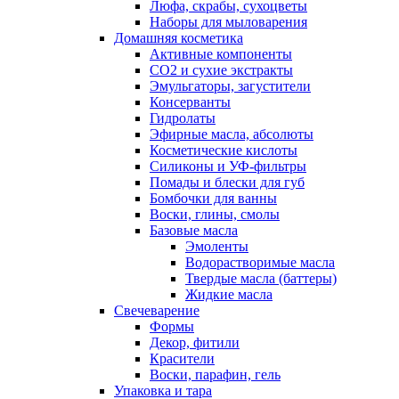
Люфа, скрабы, сухоцветы
Наборы для мыловарения
Домашняя косметика
Активные компоненты
СО2 и сухие экстракты
Эмульгаторы, загустители
Консерванты
Гидролаты
Эфирные масла, абсолюты
Косметические кислоты
Силиконы и УФ-фильтры
Помады и блески для губ
Бомбочки для ванны
Воски, глины, смолы
Базовые масла
Эмоленты
Водорастворимые масла
Твердые масла (баттеры)
Жидкие масла
Свечеварение
Формы
Декор, фитили
Красители
Воски, парафин, гель
Упаковка и тара