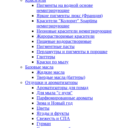
Красители
Пигменты на водной основе
немигрирующие
Яркие пигменты люкс (Франция)
Красители "Колорит" Soaptima
немигрирующие
Неоновые красители немигрирующие
Жирорастворимые красители
Пищевые водорастворимые
Пигментные пасты
Перламутры и пигменты в порошке
Глиттеры
Краски по мылу
Базовые масла
Жидкие масла
Твердые масла (баттеры)
Отдушки и ароматизаторы
Ароматизаторы для помад
Для мыла "с нуля"
Парфюмированные ароматы
Зима и Новый год
Цветы
Ягоды и фрукты
Свежесть и СПА
Гурман