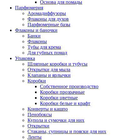
Основа для помады
Парфюмерия
Аромадиффузоры
Флаконы для духов
Парфюмерные базы
Флаконы и баночки
Банки
Флаконы
Тубы для крема
Для губных помад
Упаковка
Шляпные коробки и тубусы
Открытки для мыла
Клапаны и ярлычки
Коробки
Собственное производство
Коробки прозрачные
Коробки цветные
Коробки белые и крафт
Конверты и кашпо
Пенобоксы
Купола и сумочки для них
Открытки
Стаканы, супницы и пояски для них
Ленты