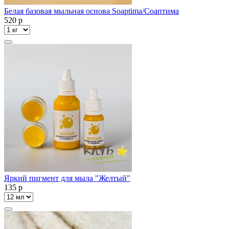
Белая базовая мыльная основа Soaptima/Соаптима
520
p
Яркий пигмент для мыла "Желтый"
135
p