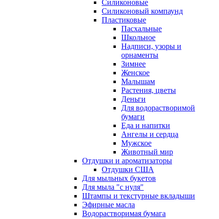
Силиконовые
Силиконовый компаунд
Пластиковые
Пасхальные
Школьное
Надписи, узоры и
орнаменты
Зимнее
Женское
Малышам
Растения, цветы
Деньги
Для водорастворимой
бумаги
Еда и напитки
Ангелы и сердца
Мужское
Животный мир
Отдушки и ароматизаторы
Отдушки США
Для мыльных букетов
Для мыла "с нуля"
Штампы и текстурные вкладыши
Эфирные масла
Водорастворимая бумага