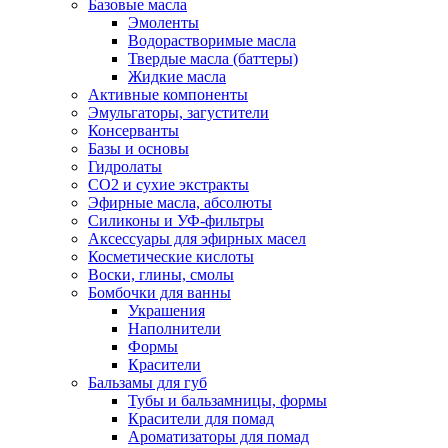
Базовые масла
Эмоленты
Водорастворимые масла
Твердые масла (баттеры)
Жидкие масла
Активные компоненты
Эмульгаторы, загустители
Консерванты
Базы и основы
Гидролаты
СО2 и сухие экстракты
Эфирные масла, абсолюты
Силиконы и УФ-фильтры
Аксессуары для эфирных масел
Косметические кислоты
Воски, глины, смолы
Бомбочки для ванны
Украшения
Наполнители
Формы
Красители
Бальзамы для губ
Тубы и бальзамницы, формы
Красители для помад
Ароматизаторы для помад