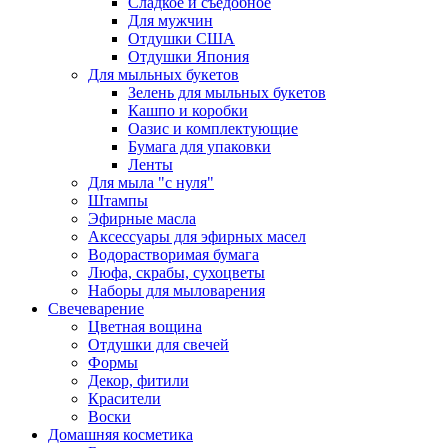
Сладкое и съедобное
Для мужчин
Отдушки США
Отдушки Япония
Для мыльных букетов
Зелень для мыльных букетов
Кашпо и коробки
Оазис и комплектующие
Бумага для упаковки
Ленты
Для мыла "с нуля"
Штампы
Эфирные масла
Аксессуары для эфирных масел
Водорастворимая бумага
Люфа, скрабы, сухоцветы
Наборы для мыловарения
Свечеварение
Цветная вощина
Отдушки для свечей
Формы
Декор, фитили
Красители
Воски
Домашняя косметика