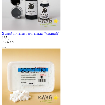
Яркий пигмент для мыла "Черный"
135
p