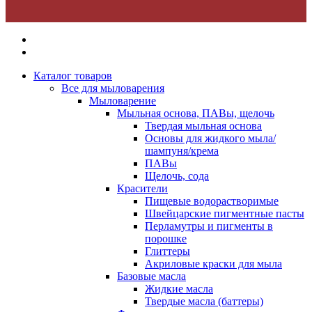
Каталог товаров
Все для мыловарения
Мыловарение
Мыльная основа, ПАВы, щелочь
Твердая мыльная основа
Основы для жидкого мыла/
шампуня/крема
ПАВы
Щелочь, сода
Красители
Пищевые водорастворимые
Швейцарские пигментные пасты
Перламутры и пигменты в
порошке
Глиттеры
Акриловые краски для мыла
Базовые масла
Жидкие масла
Твердые масла (баттеры)