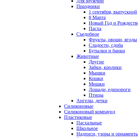
Для Мужчин
Праздники
1 сентября, выпускной
8 Марта
Новый Год и Рождеств
Пасха
Съедобное
Фрукты, овощи, ягоды
Сладости, сдоба
Бутылки и банки
Животные
Другие
Зайки, кролики
Мышки
Кошки
Мишки
Лошади, единороги
Птицы
Ангелы, детки
Силиконовые
Силиконовый компаунд
Пластиковые
Пасхальные
Школьное
Надписи, узоры и орнамент