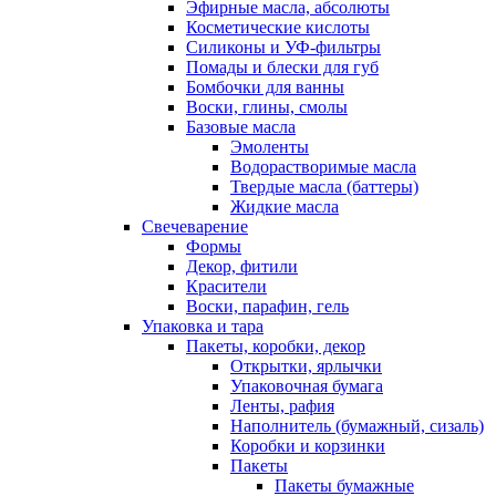
Эфирные масла, абсолюты
Косметические кислоты
Силиконы и УФ-фильтры
Помады и блески для губ
Бомбочки для ванны
Воски, глины, смолы
Базовые масла
Эмоленты
Водорастворимые масла
Твердые масла (баттеры)
Жидкие масла
Свечеварение
Формы
Декор, фитили
Красители
Воски, парафин, гель
Упаковка и тара
Пакеты, коробки, декор
Открытки, ярлычки
Упаковочная бумага
Ленты, рафия
Наполнитель (бумажный, сизаль)
Коробки и корзинки
Пакеты
Пакеты бумажные