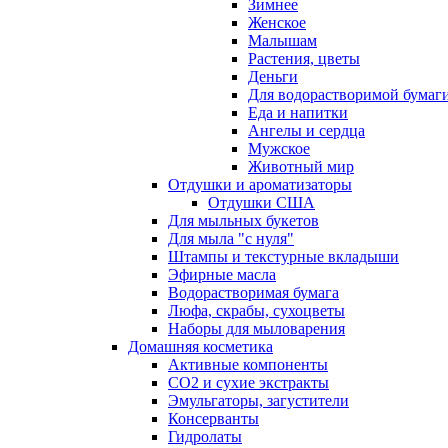
Зимнее
Женское
Малышам
Растения, цветы
Деньги
Для водорастворимой бумаг
Еда и напитки
Ангелы и сердца
Мужское
Животный мир
Отдушки и ароматизаторы
Отдушки США
Для мыльных букетов
Для мыла "с нуля"
Штампы и текстурные вкладыши
Эфирные масла
Водорастворимая бумага
Люфа, скрабы, сухоцветы
Наборы для мыловарения
Домашняя косметика
Активные компоненты
СО2 и сухие экстракты
Эмульгаторы, загустители
Консерванты
Гидролаты