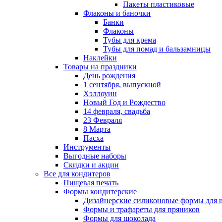
Пакеты пластиковые
Флаконы и баночки
Банки
Флаконы
Тубы для крема
Тубы для помад и бальзамницы
Наклейки
Товары на праздники
День рождения
1 сентября, выпускной
Хэллоуин
Новый Год и Рождество
14 февраля, свадьба
23 Февраля
8 Марта
Пасха
Инструменты
Выгодные наборы
Скидки и акции
Все для кондитеров
Пищевая печать
Формы кондитерские
Дизайнерские силиконовые формы для 
Формы и трафареты для пряников
Формы для шоколада