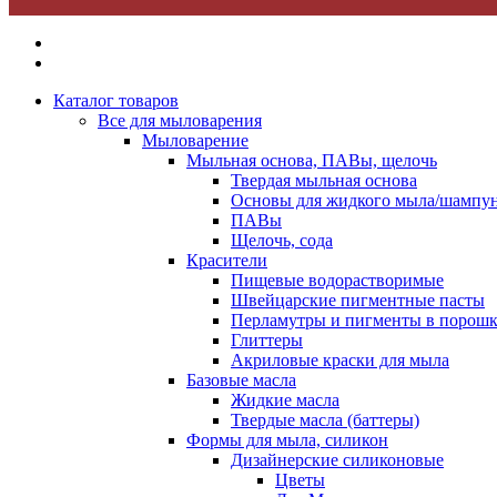
Каталог товаров
Все для мыловарения
Мыловарение
Мыльная основа, ПАВы, щелочь
Твердая мыльная основа
Основы для жидкого мыла/шампун
ПАВы
Щелочь, сода
Красители
Пищевые водорастворимые
Швейцарские пигментные пасты
Перламутры и пигменты в порошк
Глиттеры
Акриловые краски для мыла
Базовые масла
Жидкие масла
Твердые масла (баттеры)
Формы для мыла, силикон
Дизайнерские силиконовые
Цветы