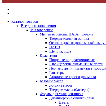
Каталог товаров
Все для мыловарения
Мыловарение
Мыльная основа, ПАВы, щелочь
Твердая мыльная основа
Основы для жидкого мыла/шампун
ПАВы
Щелочь, сода
Красители
Пищевые водорастворимые
Швейцарские пигментные пасты
Перламутры и пигменты в порошк
Глиттеры
Акриловые краски для мыла
Базовые масла
Жидкие масла
Твердые масла (баттеры)
Формы для мыла, силикон
Дизайнерские силиконовые
Цветы