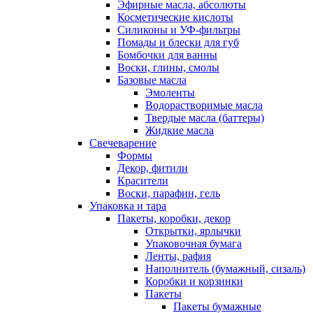
Эфирные масла, абсолюты
Косметические кислоты
Силиконы и УФ-фильтры
Помады и блески для губ
Бомбочки для ванны
Воски, глины, смолы
Базовые масла
Эмоленты
Водорастворимые масла
Твердые масла (баттеры)
Жидкие масла
Свечеварение
Формы
Декор, фитили
Красители
Воски, парафин, гель
Упаковка и тара
Пакеты, коробки, декор
Открытки, ярлычки
Упаковочная бумага
Ленты, рафия
Наполнитель (бумажный, сизаль)
Коробки и корзинки
Пакеты
Пакеты бумажные