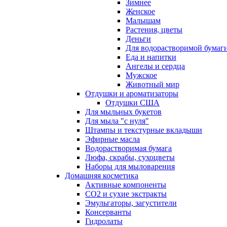
Зимнее
Женское
Малышам
Растения, цветы
Деньги
Для водорастворимой бумаг
Еда и напитки
Ангелы и сердца
Мужское
Животный мир
Отдушки и ароматизаторы
Отдушки США
Для мыльных букетов
Для мыла "с нуля"
Штампы и текстурные вкладыши
Эфирные масла
Водорастворимая бумага
Люфа, скрабы, сухоцветы
Наборы для мыловарения
Домашняя косметика
Активные компоненты
СО2 и сухие экстракты
Эмульгаторы, загустители
Консерванты
Гидролаты