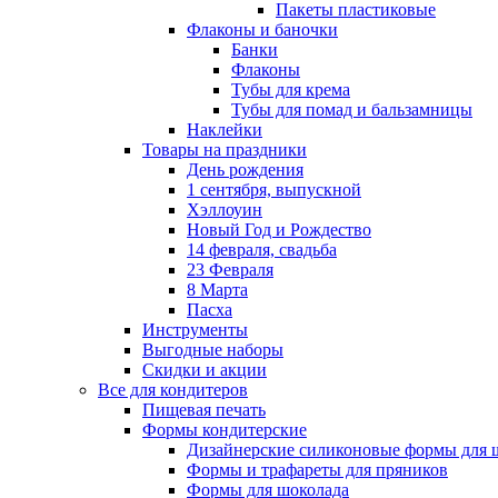
Пакеты пластиковые
Флаконы и баночки
Банки
Флаконы
Тубы для крема
Тубы для помад и бальзамницы
Наклейки
Товары на праздники
День рождения
1 сентября, выпускной
Хэллоуин
Новый Год и Рождество
14 февраля, свадьба
23 Февраля
8 Марта
Пасха
Инструменты
Выгодные наборы
Скидки и акции
Все для кондитеров
Пищевая печать
Формы кондитерские
Дизайнерские силиконовые формы для 
Формы и трафареты для пряников
Формы для шоколада