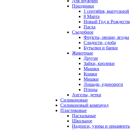
Для Мужчин
Праздники
1 сентября, выпускной
8 Марта
Новый Год и Рождеств
Пасха
Съедобное
Фрукты, овощи, ягоды
Сладости, сдоба
Бутылки и банки
Животные
Другие
Зайки, кролики
Мышки
Кошки
Мишки
Лошади, единороги
Птицы
Ангелы, детки
Силиконовые
Силиконовый компаунд
Пластиковые
Пасхальные
Школьное
Надписи, узоры и орнамент