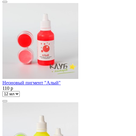
Неоновый пигмент "Алый"
110
p