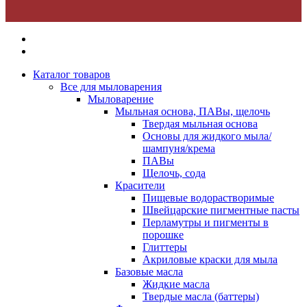
Каталог товаров
Все для мыловарения
Мыловарение
Мыльная основа, ПАВы, щелочь
Твердая мыльная основа
Основы для жидкого мыла/
шампуня/крема
ПАВы
Щелочь, сода
Красители
Пищевые водорастворимые
Швейцарские пигментные пасты
Перламутры и пигменты в
порошке
Глиттеры
Акриловые краски для мыла
Базовые масла
Жидкие масла
Твердые масла (баттеры)