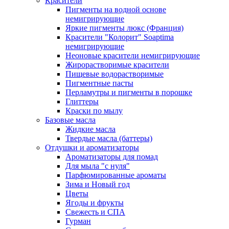
Красители
Пигменты на водной основе
немигрирующие
Яркие пигменты люкс (Франция)
Красители "Колорит" Soaptima
немигрирующие
Неоновые красители немигрирующие
Жирорастворимые красители
Пищевые водорастворимые
Пигментные пасты
Перламутры и пигменты в порошке
Глиттеры
Краски по мылу
Базовые масла
Жидкие масла
Твердые масла (баттеры)
Отдушки и ароматизаторы
Ароматизаторы для помад
Для мыла "с нуля"
Парфюмированные ароматы
Зима и Новый год
Цветы
Ягоды и фрукты
Свежесть и СПА
Гурман