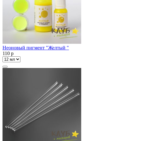
Неоновый пигмент "Желтый "
110
p