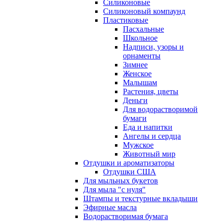
Силиконовые
Силиконовый компаунд
Пластиковые
Пасхальные
Школьное
Надписи, узоры и
орнаменты
Зимнее
Женское
Малышам
Растения, цветы
Деньги
Для водорастворимой
бумаги
Еда и напитки
Ангелы и сердца
Мужское
Животный мир
Отдушки и ароматизаторы
Отдушки США
Для мыльных букетов
Для мыла "с нуля"
Штампы и текстурные вкладыши
Эфирные масла
Водорастворимая бумага