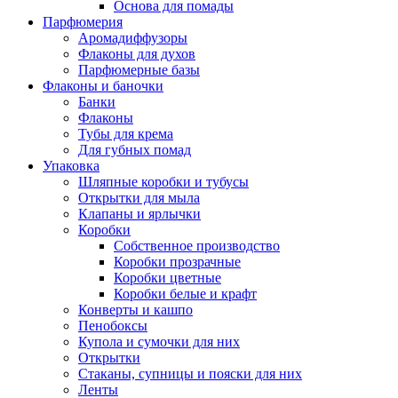
Основа для помады
Парфюмерия
Аромадиффузоры
Флаконы для духов
Парфюмерные базы
Флаконы и баночки
Банки
Флаконы
Тубы для крема
Для губных помад
Упаковка
Шляпные коробки и тубусы
Открытки для мыла
Клапаны и ярлычки
Коробки
Собственное производство
Коробки прозрачные
Коробки цветные
Коробки белые и крафт
Конверты и кашпо
Пенобоксы
Купола и сумочки для них
Открытки
Стаканы, супницы и пояски для них
Ленты