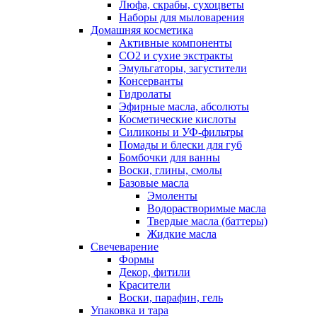
Люфа, скрабы, сухоцветы
Наборы для мыловарения
Домашняя косметика
Активные компоненты
СО2 и сухие экстракты
Эмульгаторы, загустители
Консерванты
Гидролаты
Эфирные масла, абсолюты
Косметические кислоты
Силиконы и УФ-фильтры
Помады и блески для губ
Бомбочки для ванны
Воски, глины, смолы
Базовые масла
Эмоленты
Водорастворимые масла
Твердые масла (баттеры)
Жидкие масла
Свечеварение
Формы
Декор, фитили
Красители
Воски, парафин, гель
Упаковка и тара