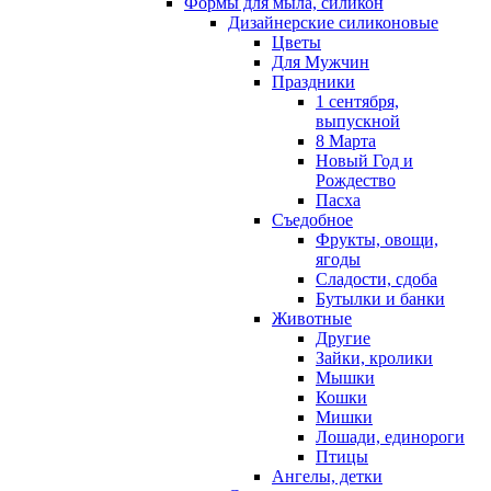
Формы для мыла, силикон
Дизайнерские силиконовые
Цветы
Для Мужчин
Праздники
1 сентября,
выпускной
8 Марта
Новый Год и
Рождество
Пасха
Съедобное
Фрукты, овощи,
ягоды
Сладости, сдоба
Бутылки и банки
Животные
Другие
Зайки, кролики
Мышки
Кошки
Мишки
Лошади, единороги
Птицы
Ангелы, детки