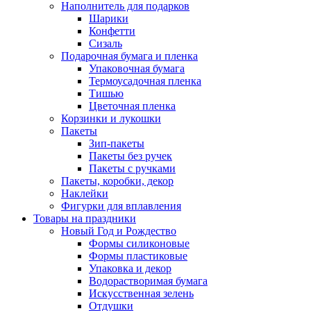
Наполнитель для подарков
Шарики
Конфетти
Сизаль
Подарочная бумага и пленка
Упаковочная бумага
Термоусадочная пленка
Тишью
Цветочная пленка
Корзинки и лукошки
Пакеты
Зип-пакеты
Пакеты без ручек
Пакеты с ручками
Пакеты, коробки, декор
Наклейки
Фигурки для вплавления
Товары на праздники
Новый Год и Рождество
Формы силиконовые
Формы пластиковые
Упаковка и декор
Водорастворимая бумага
Искусственная зелень
Отдушки