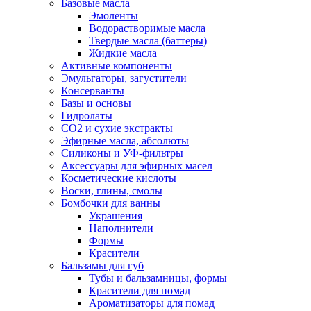
Базовые масла
Эмоленты
Водорастворимые масла
Твердые масла (баттеры)
Жидкие масла
Активные компоненты
Эмульгаторы, загустители
Консерванты
Базы и основы
Гидролаты
СО2 и сухие экстракты
Эфирные масла, абсолюты
Силиконы и УФ-фильтры
Аксессуары для эфирных масел
Косметические кислоты
Воски, глины, смолы
Бомбочки для ванны
Украшения
Наполнители
Формы
Красители
Бальзамы для губ
Тубы и бальзамницы, формы
Красители для помад
Ароматизаторы для помад