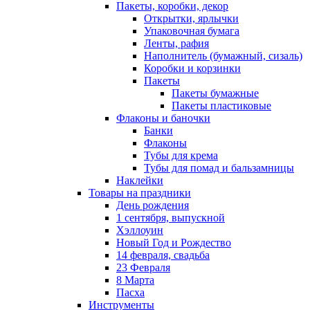
Пакеты, коробки, декор
Открытки, ярлычки
Упаковочная бумага
Ленты, рафия
Наполнитель (бумажный, сизаль)
Коробки и корзинки
Пакеты
Пакеты бумажные
Пакеты пластиковые
Флаконы и баночки
Банки
Флаконы
Тубы для крема
Тубы для помад и бальзамницы
Наклейки
Товары на праздники
День рождения
1 сентября, выпускной
Хэллоуин
Новый Год и Рождество
14 февраля, свадьба
23 Февраля
8 Марта
Пасха
Инструменты