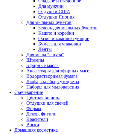
Сладкое и съедобное
Для мужчин
Отдушки США
Отдушки Япония
Для мыльных букетов
Зелень для мыльных букетов
Кашпо и коробки
Оазис и комплектующие
Бумага для упаковки
Ленты
Для мыла "с нуля"
Штампы
Эфирные масла
Аксессуары для эфирных масел
Водорастворимая бумага
Люфа, скрабы, сухоцветы
Наборы для мыловарения
Свечеварение
Цветная вощина
Отдушки для свечей
Формы
Декор, фитили
Красители
Воски
Домашняя косметика