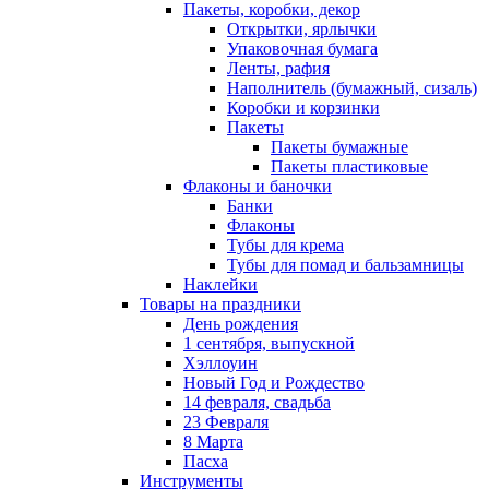
Пакеты, коробки, декор
Открытки, ярлычки
Упаковочная бумага
Ленты, рафия
Наполнитель (бумажный, сизаль)
Коробки и корзинки
Пакеты
Пакеты бумажные
Пакеты пластиковые
Флаконы и баночки
Банки
Флаконы
Тубы для крема
Тубы для помад и бальзамницы
Наклейки
Товары на праздники
День рождения
1 сентября, выпускной
Хэллоуин
Новый Год и Рождество
14 февраля, свадьба
23 Февраля
8 Марта
Пасха
Инструменты