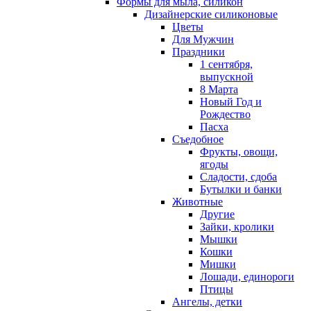
Формы для мыла, силикон
Дизайнерские силиконовые
Цветы
Для Мужчин
Праздники
1 сентября,
выпускной
8 Марта
Новый Год и
Рождество
Пасха
Съедобное
Фрукты, овощи,
ягоды
Сладости, сдоба
Бутылки и банки
Животные
Другие
Зайки, кролики
Мышки
Кошки
Мишки
Лошади, единороги
Птицы
Ангелы, детки