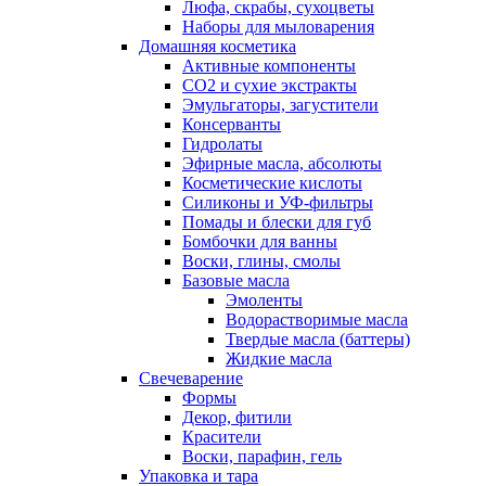
Люфа, скрабы, сухоцветы
Наборы для мыловарения
Домашняя косметика
Активные компоненты
СО2 и сухие экстракты
Эмульгаторы, загустители
Консерванты
Гидролаты
Эфирные масла, абсолюты
Косметические кислоты
Силиконы и УФ-фильтры
Помады и блески для губ
Бомбочки для ванны
Воски, глины, смолы
Базовые масла
Эмоленты
Водорастворимые масла
Твердые масла (баттеры)
Жидкие масла
Свечеварение
Формы
Декор, фитили
Красители
Воски, парафин, гель
Упаковка и тара