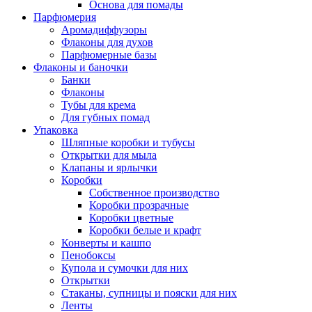
Основа для помады
Парфюмерия
Аромадиффузоры
Флаконы для духов
Парфюмерные базы
Флаконы и баночки
Банки
Флаконы
Тубы для крема
Для губных помад
Упаковка
Шляпные коробки и тубусы
Открытки для мыла
Клапаны и ярлычки
Коробки
Собственное производство
Коробки прозрачные
Коробки цветные
Коробки белые и крафт
Конверты и кашпо
Пенобоксы
Купола и сумочки для них
Открытки
Стаканы, супницы и пояски для них
Ленты