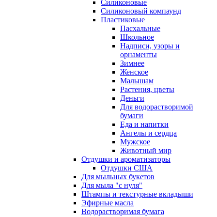
Силиконовые
Силиконовый компаунд
Пластиковые
Пасхальные
Школьное
Надписи, узоры и
орнаменты
Зимнее
Женское
Малышам
Растения, цветы
Деньги
Для водорастворимой
бумаги
Еда и напитки
Ангелы и сердца
Мужское
Животный мир
Отдушки и ароматизаторы
Отдушки США
Для мыльных букетов
Для мыла "с нуля"
Штампы и текстурные вкладыши
Эфирные масла
Водорастворимая бумага