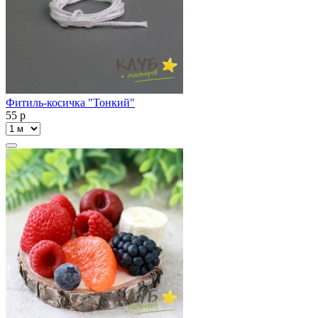
Фитиль-косичка "Тонкий"
55
p