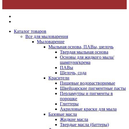
Каталог товаров
Все для мыловарения
Мыловарение
Мыльная основа, ПАВы, щелочь
Твердая мыльная основа
Основы для жидкого мыла/
шампуня/крема
ПАВы
Щелочь, сода
Красители
Пищевые водорастворимые
Швейцарские пигментные пасты
Перламутры и пигменты в
порошке
Глиттеры
Акриловые краски для мыла
Базовые масла
Жидкие масла
Твердые масла (баттеры)