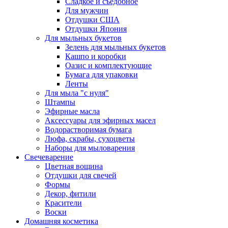
Сладкое и съедобное
Для мужчин
Отдушки США
Отдушки Япония
Для мыльных букетов
Зелень для мыльных букетов
Кашпо и коробки
Оазис и комплектующие
Бумага для упаковки
Ленты
Для мыла "с нуля"
Штампы
Эфирные масла
Аксессуары для эфирных масел
Водорастворимая бумага
Люфа, скрабы, сухоцветы
Наборы для мыловарения
Свечеварение
Цветная вощина
Отдушки для свечей
Формы
Декор, фитили
Красители
Воски
Домашняя косметика