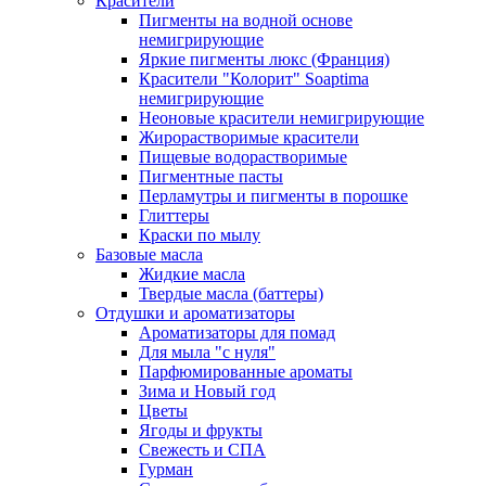
Красители
Пигменты на водной основе
немигрирующие
Яркие пигменты люкс (Франция)
Красители "Колорит" Soaptima
немигрирующие
Неоновые красители немигрирующие
Жирорастворимые красители
Пищевые водорастворимые
Пигментные пасты
Перламутры и пигменты в порошке
Глиттеры
Краски по мылу
Базовые масла
Жидкие масла
Твердые масла (баттеры)
Отдушки и ароматизаторы
Ароматизаторы для помад
Для мыла "с нуля"
Парфюмированные ароматы
Зима и Новый год
Цветы
Ягоды и фрукты
Свежесть и СПА
Гурман