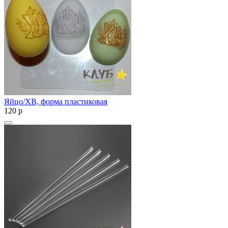
Яйцо/ХВ, форма пластиковая
120
p