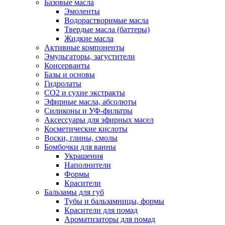
Базовые масла
Эмоленты
Водорастворимые масла
Твердые масла (баттеры)
Жидкие масла
Активные компоненты
Эмульгаторы, загустители
Консерванты
Базы и основы
Гидролаты
СО2 и сухие экстракты
Эфирные масла, абсолюты
Силиконы и УФ-фильтры
Аксессуары для эфирных масел
Косметические кислоты
Воски, глины, смолы
Бомбочки для ванны
Украшения
Наполнители
Формы
Красители
Бальзамы для губ
Тубы и бальзамницы, формы
Красители для помад
Ароматизаторы для помад