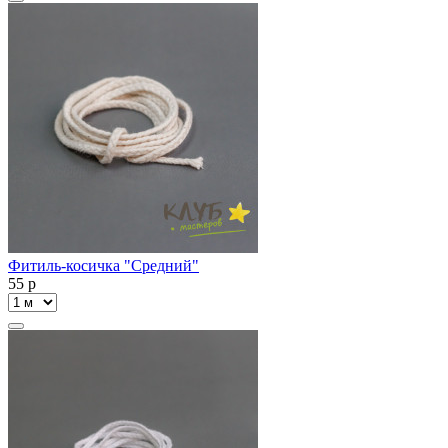
Фитиль-косичка "Средний"
55
p