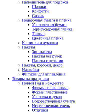
Наполнитель для подарков
Шарики
Конфетти
Сизаль
Подарочная бумага и пленка
Упаковочная бумага
Термоусадочная пленка
Тишью
Цветочная пленка
Корзинки и лукошки
Пакеты
Зип-пакеты
Пакеты без ручек
Пакеты с ручками
Пакеты, коробки, декор
Наклейки
Фигурки для вплавления
Товары на праздники
Новый Год и Рождество
Формы силиконовые
Формы пластиковые
Упаковка и декор
Водорастворимая бумага
Искусственная зелень
Отдушки