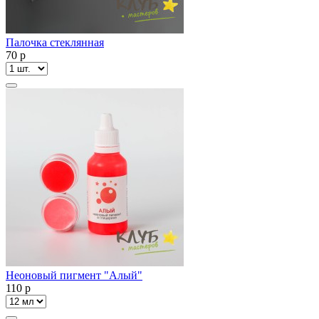
Палочка стеклянная
70
p
Неоновый пигмент "Алый"
110
p