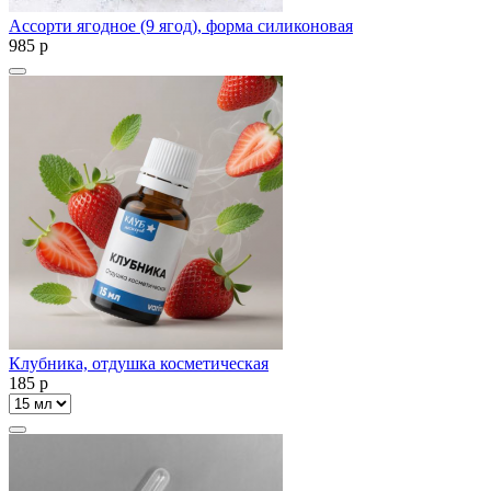
Ассорти ягодное (9 ягод), форма силиконовая
985
p
Клубника, отдушка косметическая
185
p