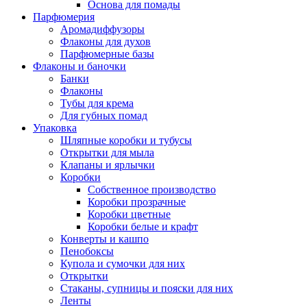
Основа для помады
Парфюмерия
Аромадиффузоры
Флаконы для духов
Парфюмерные базы
Флаконы и баночки
Банки
Флаконы
Тубы для крема
Для губных помад
Упаковка
Шляпные коробки и тубусы
Открытки для мыла
Клапаны и ярлычки
Коробки
Собственное производство
Коробки прозрачные
Коробки цветные
Коробки белые и крафт
Конверты и кашпо
Пенобоксы
Купола и сумочки для них
Открытки
Стаканы, супницы и пояски для них
Ленты