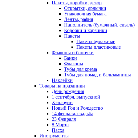
Пакеты, коробки, декор
Открытки, ярлычки
Упаковочная бумага
Ленты, рафия
Наполнитель (бумажный, сизаль)
Коробки и корзинки
Пакеты
Пакеты бумажные
Пакеты пластиковые
Флаконы и баночки
Банки
Флаконы
Тубы для крема
Тубы для помад и бальзамницы
Наклейки
Товары на праздники
День рождения
1 сентября, выпускной
Хэллоуин
Новый Год и Рождество
14 февраля, свадьба
23 Февраля
8 Марта
Пасха
Инструменты