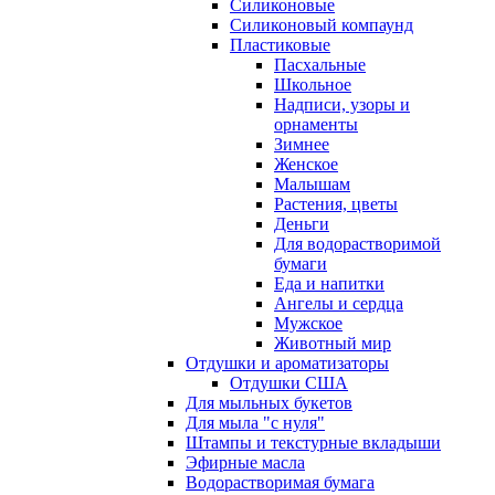
Силиконовые
Силиконовый компаунд
Пластиковые
Пасхальные
Школьное
Надписи, узоры и
орнаменты
Зимнее
Женское
Малышам
Растения, цветы
Деньги
Для водорастворимой
бумаги
Еда и напитки
Ангелы и сердца
Мужское
Животный мир
Отдушки и ароматизаторы
Отдушки США
Для мыльных букетов
Для мыла "с нуля"
Штампы и текстурные вкладыши
Эфирные масла
Водорастворимая бумага