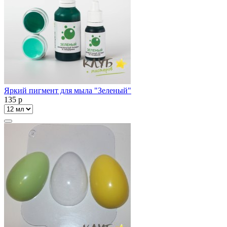
Яркий пигмент для мыла "Зеленый"
135
p