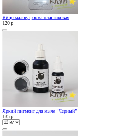
Яйцо малое, форма пластиковая
120
p
Яркий пигмент для мыла "Черный"
135
p