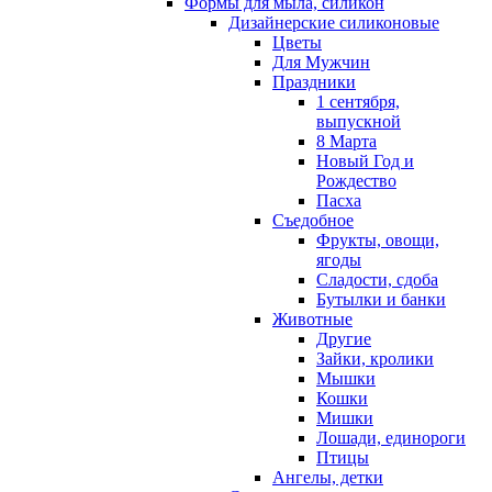
Формы для мыла, силикон
Дизайнерские силиконовые
Цветы
Для Мужчин
Праздники
1 сентября,
выпускной
8 Марта
Новый Год и
Рождество
Пасха
Съедобное
Фрукты, овощи,
ягоды
Сладости, сдоба
Бутылки и банки
Животные
Другие
Зайки, кролики
Мышки
Кошки
Мишки
Лошади, единороги
Птицы
Ангелы, детки