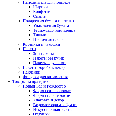
Наполнитель для подарков
Шарики
Конфетти
Сизаль
Подарочная бумага и пленка
Упаковочная бумага
Термоусадочная пленка
Тишью
Цветочная пленка
Корзинки и лукошки
Пакеты
Зип-пакеты
Пакеты без ручек
Пакеты с ручками
Пакеты, коробки, декор
Наклейки
Фигурки для вплавления
Товары на праздники
Новый Год и Рождество
Формы силиконовые
Формы пластиковые
Упаковка и декор
Водорастворимая бумага
Искусственная зелень
Отдушки