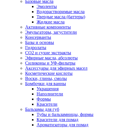
Базовые масла
Эмоленты
Водорастворимые масла
Твердые масла (баттеры)
Жидкие масла
Активные компоненты
Эмульгаторы, загустители
Консерванты
Базы и основы
Гидролаты
СО2 и сухие экстракты
Эфирные масла, абсолюты
Силиконы и УФ-фильтры
Аксессуары для эфирных масел
Косметические кислоты
Воски, глины, смолы
Бомбочки для ванны
Украшения
Наполнители
Формы
Красители
Бальзамы для губ
Тубы и бальзамницы, формы
Красители для помад
Ароматизаторы для помад