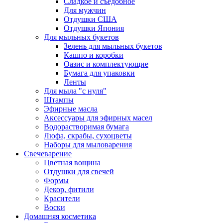
Сладкое и съедобное
Для мужчин
Отдушки США
Отдушки Япония
Для мыльных букетов
Зелень для мыльных букетов
Кашпо и коробки
Оазис и комплектующие
Бумага для упаковки
Ленты
Для мыла "с нуля"
Штампы
Эфирные масла
Аксессуары для эфирных масел
Водорастворимая бумага
Люфа, скрабы, сухоцветы
Наборы для мыловарения
Свечеварение
Цветная вощина
Отдушки для свечей
Формы
Декор, фитили
Красители
Воски
Домашняя косметика