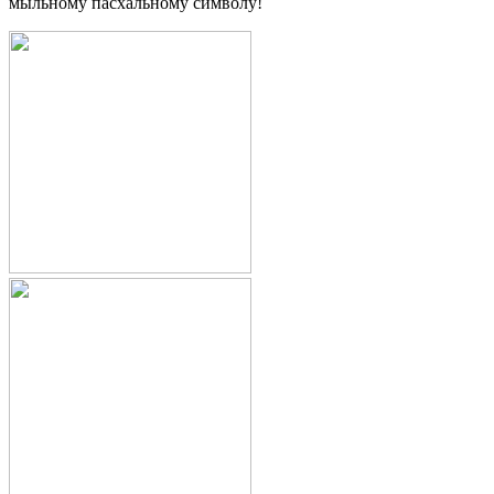
мыльному пасхальному символу!