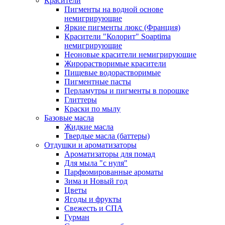
Красители
Пигменты на водной основе
немигрирующие
Яркие пигменты люкс (Франция)
Красители "Колорит" Soaptima
немигрирующие
Неоновые красители немигрирующие
Жирорастворимые красители
Пищевые водорастворимые
Пигментные пасты
Перламутры и пигменты в порошке
Глиттеры
Краски по мылу
Базовые масла
Жидкие масла
Твердые масла (баттеры)
Отдушки и ароматизаторы
Ароматизаторы для помад
Для мыла "с нуля"
Парфюмированные ароматы
Зима и Новый год
Цветы
Ягоды и фрукты
Свежесть и СПА
Гурман