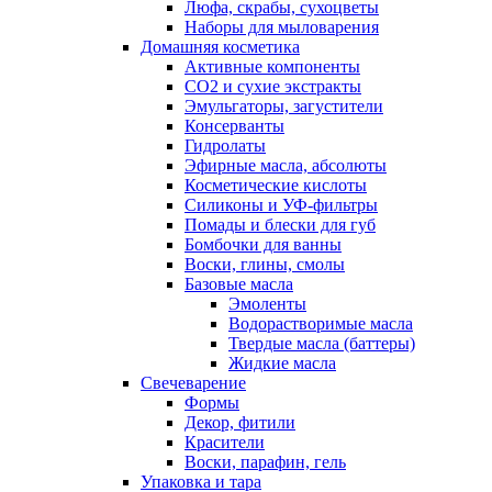
Люфа, скрабы, сухоцветы
Наборы для мыловарения
Домашняя косметика
Активные компоненты
СО2 и сухие экстракты
Эмульгаторы, загустители
Консерванты
Гидролаты
Эфирные масла, абсолюты
Косметические кислоты
Силиконы и УФ-фильтры
Помады и блески для губ
Бомбочки для ванны
Воски, глины, смолы
Базовые масла
Эмоленты
Водорастворимые масла
Твердые масла (баттеры)
Жидкие масла
Свечеварение
Формы
Декор, фитили
Красители
Воски, парафин, гель
Упаковка и тара