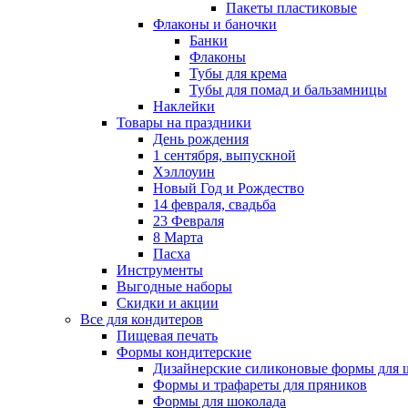
Пакеты пластиковые
Флаконы и баночки
Банки
Флаконы
Тубы для крема
Тубы для помад и бальзамницы
Наклейки
Товары на праздники
День рождения
1 сентября, выпускной
Хэллоуин
Новый Год и Рождество
14 февраля, свадьба
23 Февраля
8 Марта
Пасха
Инструменты
Выгодные наборы
Скидки и акции
Все для кондитеров
Пищевая печать
Формы кондитерские
Дизайнерские силиконовые формы для 
Формы и трафареты для пряников
Формы для шоколада