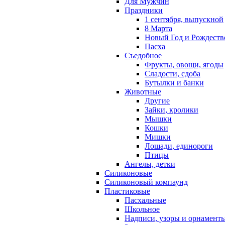
Для Мужчин
Праздники
1 сентября, выпускной
8 Марта
Новый Год и Рождеств
Пасха
Съедобное
Фрукты, овощи, ягоды
Сладости, сдоба
Бутылки и банки
Животные
Другие
Зайки, кролики
Мышки
Кошки
Мишки
Лошади, единороги
Птицы
Ангелы, детки
Силиконовые
Силиконовый компаунд
Пластиковые
Пасхальные
Школьное
Надписи, узоры и орнамент