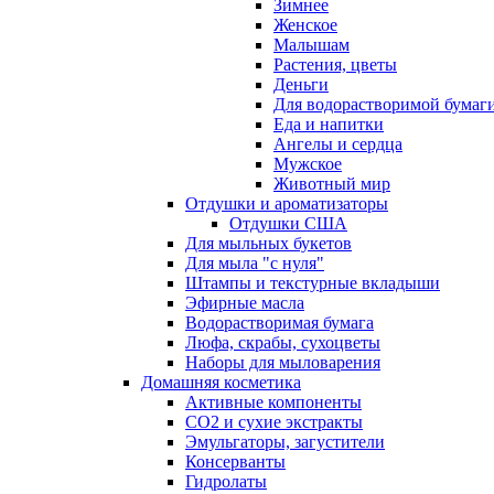
Зимнее
Женское
Малышам
Растения, цветы
Деньги
Для водорастворимой бумаг
Еда и напитки
Ангелы и сердца
Мужское
Животный мир
Отдушки и ароматизаторы
Отдушки США
Для мыльных букетов
Для мыла "с нуля"
Штампы и текстурные вкладыши
Эфирные масла
Водорастворимая бумага
Люфа, скрабы, сухоцветы
Наборы для мыловарения
Домашняя косметика
Активные компоненты
СО2 и сухие экстракты
Эмульгаторы, загустители
Консерванты
Гидролаты