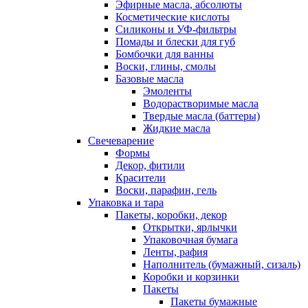
Эфирные масла, абсолюты
Косметические кислоты
Силиконы и УФ-фильтры
Помады и блески для губ
Бомбочки для ванны
Воски, глины, смолы
Базовые масла
Эмоленты
Водорастворимые масла
Твердые масла (баттеры)
Жидкие масла
Свечеварение
Формы
Декор, фитили
Красители
Воски, парафин, гель
Упаковка и тара
Пакеты, коробки, декор
Открытки, ярлычки
Упаковочная бумага
Ленты, рафия
Наполнитель (бумажный, сизаль)
Коробки и корзинки
Пакеты
Пакеты бумажные