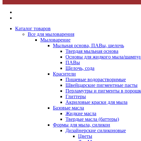
Каталог товаров
Все для мыловарения
Мыловарение
Мыльная основа, ПАВы, щелочь
Твердая мыльная основа
Основы для жидкого мыла/шампун
ПАВы
Щелочь, сода
Красители
Пищевые водорастворимые
Швейцарские пигментные пасты
Перламутры и пигменты в порошк
Глиттеры
Акриловые краски для мыла
Базовые масла
Жидкие масла
Твердые масла (баттеры)
Формы для мыла, силикон
Дизайнерские силиконовые
Цветы