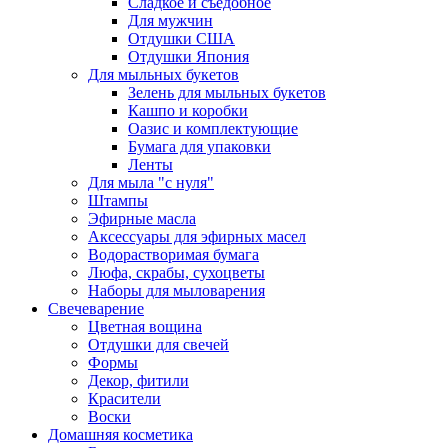
Сладкое и съедобное
Для мужчин
Отдушки США
Отдушки Япония
Для мыльных букетов
Зелень для мыльных букетов
Кашпо и коробки
Оазис и комплектующие
Бумага для упаковки
Ленты
Для мыла "с нуля"
Штампы
Эфирные масла
Аксессуары для эфирных масел
Водорастворимая бумага
Люфа, скрабы, сухоцветы
Наборы для мыловарения
Свечеварение
Цветная вощина
Отдушки для свечей
Формы
Декор, фитили
Красители
Воски
Домашняя косметика