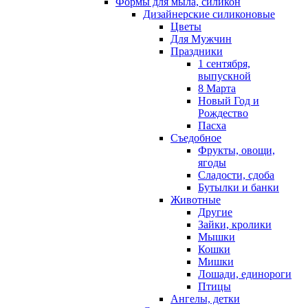
Формы для мыла, силикон
Дизайнерские силиконовые
Цветы
Для Мужчин
Праздники
1 сентября,
выпускной
8 Марта
Новый Год и
Рождество
Пасха
Съедобное
Фрукты, овощи,
ягоды
Сладости, сдоба
Бутылки и банки
Животные
Другие
Зайки, кролики
Мышки
Кошки
Мишки
Лошади, единороги
Птицы
Ангелы, детки