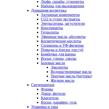
Люфа, скрабы, сухоцветы
Наборы для мыловарения
Домашняя косметика
Активные компоненты
СО2 и сухие экстракты
Эмульгаторы, загустители
Консерванты
Гидролаты
Эфирные масла, абсолюты
Косметические кислоты
Силиконы и УФ-фильтры
Помады и блески для губ
Бомбочки для ванны
Воски, глины, смолы
Базовые масла
Эмоленты
Водорастворимые масла
Твердые масла (баттеры)
Жидкие масла
Свечеварение
Формы
Декор, фитили
Красители
Воски, парафин, гель
Упаковка и тара