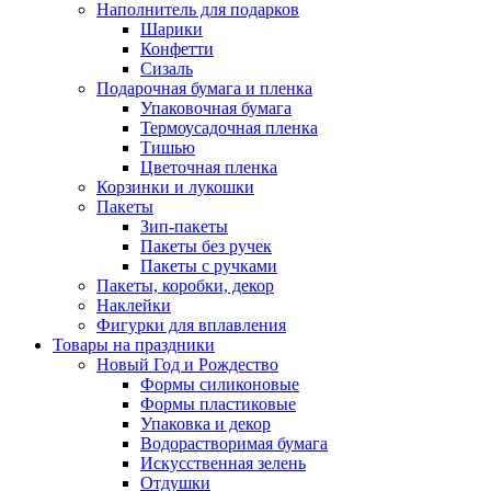
Наполнитель для подарков
Шарики
Конфетти
Сизаль
Подарочная бумага и пленка
Упаковочная бумага
Термоусадочная пленка
Тишью
Цветочная пленка
Корзинки и лукошки
Пакеты
Зип-пакеты
Пакеты без ручек
Пакеты с ручками
Пакеты, коробки, декор
Наклейки
Фигурки для вплавления
Товары на праздники
Новый Год и Рождество
Формы силиконовые
Формы пластиковые
Упаковка и декор
Водорастворимая бумага
Искусственная зелень
Отдушки