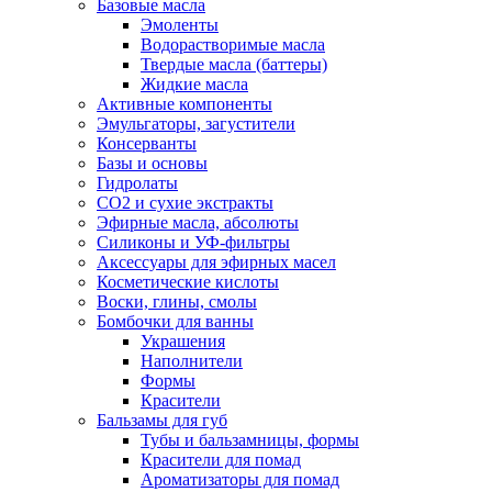
Базовые масла
Эмоленты
Водорастворимые масла
Твердые масла (баттеры)
Жидкие масла
Активные компоненты
Эмульгаторы, загустители
Консерванты
Базы и основы
Гидролаты
СО2 и сухие экстракты
Эфирные масла, абсолюты
Силиконы и УФ-фильтры
Аксессуары для эфирных масел
Косметические кислоты
Воски, глины, смолы
Бомбочки для ванны
Украшения
Наполнители
Формы
Красители
Бальзамы для губ
Тубы и бальзамницы, формы
Красители для помад
Ароматизаторы для помад