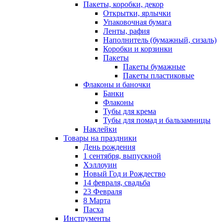
Пакеты, коробки, декор
Открытки, ярлычки
Упаковочная бумага
Ленты, рафия
Наполнитель (бумажный, сизаль)
Коробки и корзинки
Пакеты
Пакеты бумажные
Пакеты пластиковые
Флаконы и баночки
Банки
Флаконы
Тубы для крема
Тубы для помад и бальзамницы
Наклейки
Товары на праздники
День рождения
1 сентября, выпускной
Хэллоуин
Новый Год и Рождество
14 февраля, свадьба
23 Февраля
8 Марта
Пасха
Инструменты