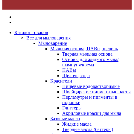
Каталог товаров
Все для мыловарения
Мыловарение
Мыльная основа, ПАВы, щелочь
Твердая мыльная основа
Основы для жидкого мыла/
шампуня/крема
ПАВы
Щелочь, сода
Красители
Пищевые водорастворимые
Швейцарские пигментные пасты
Перламутры и пигменты в
порошке
Глиттеры
Акриловые краски для мыла
Базовые масла
Жидкие масла
Твердые масла (баттеры)