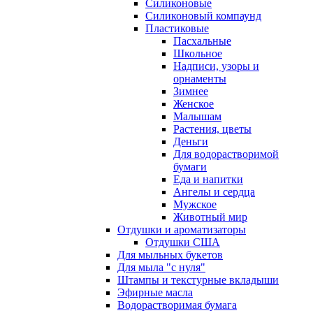
Силиконовые
Силиконовый компаунд
Пластиковые
Пасхальные
Школьное
Надписи, узоры и
орнаменты
Зимнее
Женское
Малышам
Растения, цветы
Деньги
Для водорастворимой
бумаги
Еда и напитки
Ангелы и сердца
Мужское
Животный мир
Отдушки и ароматизаторы
Отдушки США
Для мыльных букетов
Для мыла "с нуля"
Штампы и текстурные вкладыши
Эфирные масла
Водорастворимая бумага