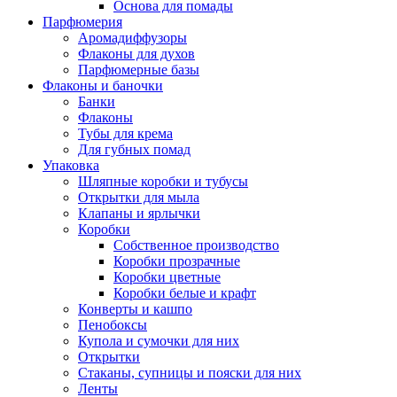
Основа для помады
Парфюмерия
Аромадиффузоры
Флаконы для духов
Парфюмерные базы
Флаконы и баночки
Банки
Флаконы
Тубы для крема
Для губных помад
Упаковка
Шляпные коробки и тубусы
Открытки для мыла
Клапаны и ярлычки
Коробки
Собственное производство
Коробки прозрачные
Коробки цветные
Коробки белые и крафт
Конверты и кашпо
Пенобоксы
Купола и сумочки для них
Открытки
Стаканы, супницы и пояски для них
Ленты