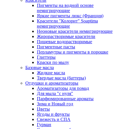
Красители
Пигменты на водной основе
немигрирующие
Яркие пигменты люкс (Франция)
Красители "Колорит" Soaptima
немигрирующие
Неоновые красители немигрирующие
Жирорастворимые красители
Пищевые водорастворимые
Пигментные пасты
Перламутры и пигменты в порошке
Глиттеры
Краски по мылу
Базовые масла
Жидкие масла
Твердые масла (баттеры)
Отдушки и ароматизаторы
Ароматизаторы для помад
Для мыла "с нуля"
Парфюмированные ароматы
Зима и Новый год
Цветы
Ягоды и фрукты
Свежесть и СПА
Гурман