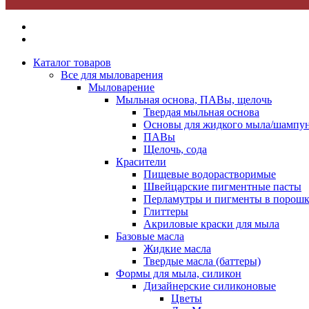
Каталог товаров
Все для мыловарения
Мыловарение
Мыльная основа, ПАВы, щелочь
Твердая мыльная основа
Основы для жидкого мыла/шампун
ПАВы
Щелочь, сода
Красители
Пищевые водорастворимые
Швейцарские пигментные пасты
Перламутры и пигменты в порошк
Глиттеры
Акриловые краски для мыла
Базовые масла
Жидкие масла
Твердые масла (баттеры)
Формы для мыла, силикон
Дизайнерские силиконовые
Цветы