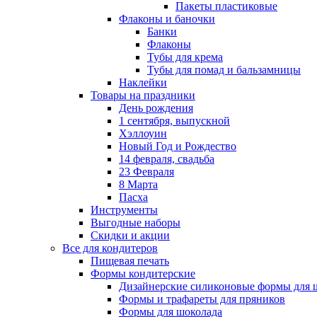
Пакеты пластиковые
Флаконы и баночки
Банки
Флаконы
Тубы для крема
Тубы для помад и бальзамницы
Наклейки
Товары на праздники
День рождения
1 сентября, выпускной
Хэллоуин
Новый Год и Рождество
14 февраля, свадьба
23 Февраля
8 Марта
Пасха
Инструменты
Выгодные наборы
Скидки и акции
Все для кондитеров
Пищевая печать
Формы кондитерские
Дизайнерские силиконовые формы для 
Формы и трафареты для пряников
Формы для шоколада