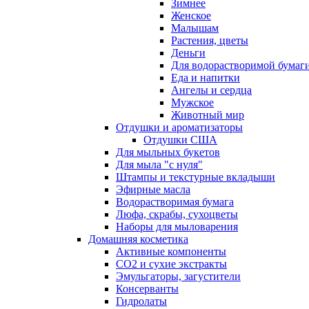
Зимнее
Женское
Малышам
Растения, цветы
Деньги
Для водорастворимой бумаг
Еда и напитки
Ангелы и сердца
Мужское
Животный мир
Отдушки и ароматизаторы
Отдушки США
Для мыльных букетов
Для мыла "с нуля"
Штампы и текстурные вкладыши
Эфирные масла
Водорастворимая бумага
Люфа, скрабы, сухоцветы
Наборы для мыловарения
Домашняя косметика
Активные компоненты
СО2 и сухие экстракты
Эмульгаторы, загустители
Консерванты
Гидролаты