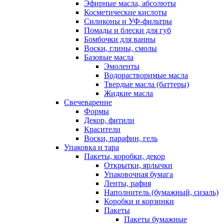
Эфирные масла, абсолюты
Косметические кислоты
Силиконы и УФ-фильтры
Помады и блески для губ
Бомбочки для ванны
Воски, глины, смолы
Базовые масла
Эмоленты
Водорастворимые масла
Твердые масла (баттеры)
Жидкие масла
Свечеварение
Формы
Декор, фитили
Красители
Воски, парафин, гель
Упаковка и тара
Пакеты, коробки, декор
Открытки, ярлычки
Упаковочная бумага
Ленты, рафия
Наполнитель (бумажный, сизаль)
Коробки и корзинки
Пакеты
Пакеты бумажные