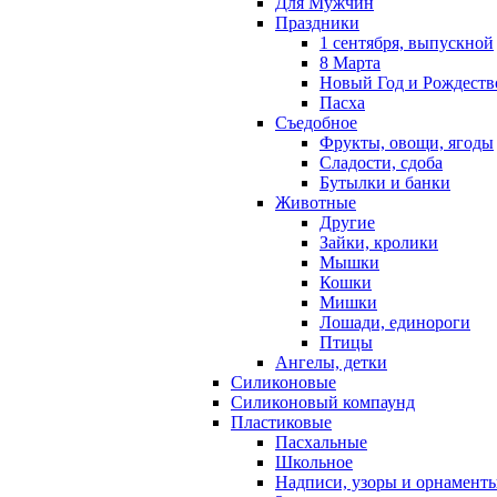
Для Мужчин
Праздники
1 сентября, выпускной
8 Марта
Новый Год и Рождеств
Пасха
Съедобное
Фрукты, овощи, ягоды
Сладости, сдоба
Бутылки и банки
Животные
Другие
Зайки, кролики
Мышки
Кошки
Мишки
Лошади, единороги
Птицы
Ангелы, детки
Силиконовые
Силиконовый компаунд
Пластиковые
Пасхальные
Школьное
Надписи, узоры и орнамент