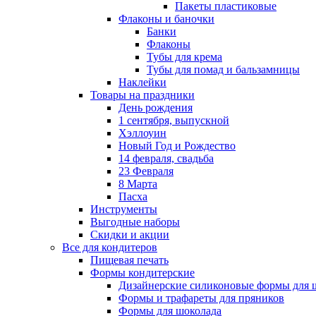
Пакеты пластиковые
Флаконы и баночки
Банки
Флаконы
Тубы для крема
Тубы для помад и бальзамницы
Наклейки
Товары на праздники
День рождения
1 сентября, выпускной
Хэллоуин
Новый Год и Рождество
14 февраля, свадьба
23 Февраля
8 Марта
Пасха
Инструменты
Выгодные наборы
Скидки и акции
Все для кондитеров
Пищевая печать
Формы кондитерские
Дизайнерские силиконовые формы для 
Формы и трафареты для пряников
Формы для шоколада