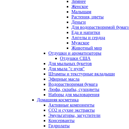
Зимнее
Женское
Малышам
Растения, цветы
Деньги
Для водорастворимой бумаг
Еда и напитки
Ангелы и сердца
Мужское
Животный мир
Отдушки и ароматизаторы
Отдушки США
Для мыльных букетов
Для мыла "с нуля"
Штампы и текстурные вкладыши
Эфирные масла
Водорастворимая бумага
Люфа, скрабы, сухоцветы
Наборы для мыловарения
Домашняя косметика
Активные компоненты
СО2 и сухие экстракты
Эмульгаторы, загустители
Консерванты
Гидролаты