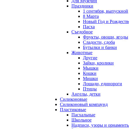
Для Мужчин
Праздники
1 сентября, выпускной
8 Марта
Новый Год и Рождеств
Пасха
Съедобное
Фрукты, овощи, ягоды
Сладости, сдоба
Бутылки и банки
Животные
Другие
Зайки, кролики
Мышки
Кошки
Мишки
Лошади, единороги
Птицы
Ангелы, детки
Силиконовые
Силиконовый компаунд
Пластиковые
Пасхальные
Школьное
Надписи, узоры и орнамент