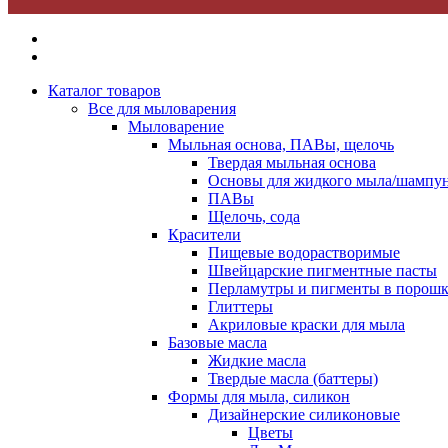
Каталог товаров
Все для мыловарения
Мыловарение
Мыльная основа, ПАВы, щелочь
Твердая мыльная основа
Основы для жидкого мыла/шампун
ПАВы
Щелочь, сода
Красители
Пищевые водорастворимые
Швейцарские пигментные пасты
Перламутры и пигменты в порошк
Глиттеры
Акриловые краски для мыла
Базовые масла
Жидкие масла
Твердые масла (баттеры)
Формы для мыла, силикон
Дизайнерские силиконовые
Цветы