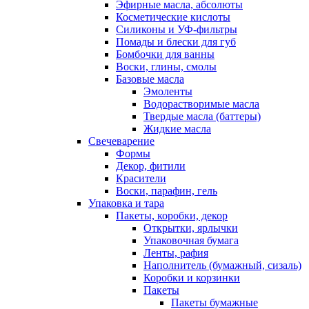
Эфирные масла, абсолюты
Косметические кислоты
Силиконы и УФ-фильтры
Помады и блески для губ
Бомбочки для ванны
Воски, глины, смолы
Базовые масла
Эмоленты
Водорастворимые масла
Твердые масла (баттеры)
Жидкие масла
Свечеварение
Формы
Декор, фитили
Красители
Воски, парафин, гель
Упаковка и тара
Пакеты, коробки, декор
Открытки, ярлычки
Упаковочная бумага
Ленты, рафия
Наполнитель (бумажный, сизаль)
Коробки и корзинки
Пакеты
Пакеты бумажные