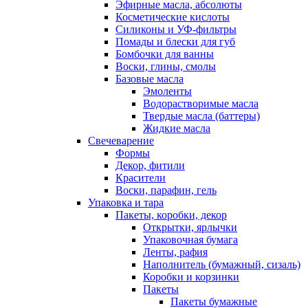
Эфирные масла, абсолюты
Косметические кислоты
Силиконы и УФ-фильтры
Помады и блески для губ
Бомбочки для ванны
Воски, глины, смолы
Базовые масла
Эмоленты
Водорастворимые масла
Твердые масла (баттеры)
Жидкие масла
Свечеварение
Формы
Декор, фитили
Красители
Воски, парафин, гель
Упаковка и тара
Пакеты, коробки, декор
Открытки, ярлычки
Упаковочная бумага
Ленты, рафия
Наполнитель (бумажный, сизаль)
Коробки и корзинки
Пакеты
Пакеты бумажные