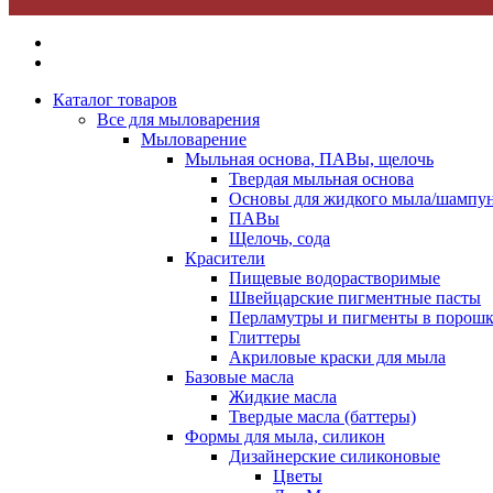
Каталог товаров
Все для мыловарения
Мыловарение
Мыльная основа, ПАВы, щелочь
Твердая мыльная основа
Основы для жидкого мыла/шампун
ПАВы
Щелочь, сода
Красители
Пищевые водорастворимые
Швейцарские пигментные пасты
Перламутры и пигменты в порошк
Глиттеры
Акриловые краски для мыла
Базовые масла
Жидкие масла
Твердые масла (баттеры)
Формы для мыла, силикон
Дизайнерские силиконовые
Цветы