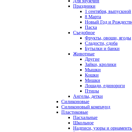
Для Мужчин
Праздники
1 сентября, выпускной
8 Марта
Новый Год и Рождеств
Пасха
Съедобное
Фрукты, овощи, ягоды
Сладости, сдоба
Бутылки и банки
Животные
Другие
Зайки, кролики
Мышки
Кошки
Мишки
Лошади, единороги
Птицы
Ангелы, детки
Силиконовые
Силиконовый компаунд
Пластиковые
Пасхальные
Школьное
Надписи, узоры и орнамент