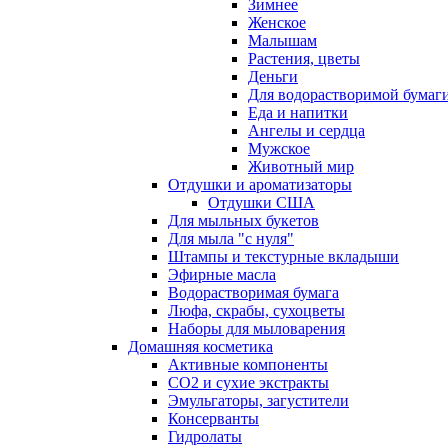
Зимнее
Женское
Малышам
Растения, цветы
Деньги
Для водорастворимой бумаг
Еда и напитки
Ангелы и сердца
Мужское
Животный мир
Отдушки и ароматизаторы
Отдушки США
Для мыльных букетов
Для мыла "с нуля"
Штампы и текстурные вкладыши
Эфирные масла
Водорастворимая бумага
Люфа, скрабы, сухоцветы
Наборы для мыловарения
Домашняя косметика
Активные компоненты
СО2 и сухие экстракты
Эмульгаторы, загустители
Консерванты
Гидролаты