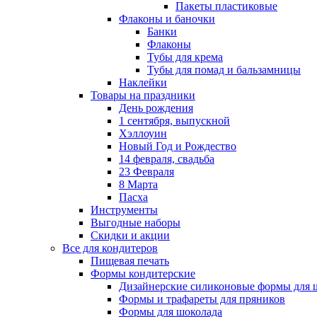
Пакеты пластиковые
Флаконы и баночки
Банки
Флаконы
Тубы для крема
Тубы для помад и бальзамницы
Наклейки
Товары на праздники
День рождения
1 сентября, выпускной
Хэллоуин
Новый Год и Рождество
14 февраля, свадьба
23 Февраля
8 Марта
Пасха
Инструменты
Выгодные наборы
Скидки и акции
Все для кондитеров
Пищевая печать
Формы кондитерские
Дизайнерские силиконовые формы для 
Формы и трафареты для пряников
Формы для шоколада