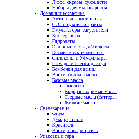
Люфа, скрабы, сухоцветы
Наборы для мыловарения
Домашняя косметика
Активные компоненты
СО2 и сухие экстракты
Эмульгаторы, загустители
Консерванты
Гидролаты
Эфирные масла, абсолюты
Косметические кислоты
Силиконы и УФ-фильтры
Помады и блески для губ
Бомбочки для ванны
Воски, глины, смолы
Базовые масла
Эмоленты
Водорастворимые масла
Твердые масла (баттеры)
Жидкие масла
Свечеварение
Формы
Декор, фитили
Красители
Воски, парафин, гель
Упаковка и тара