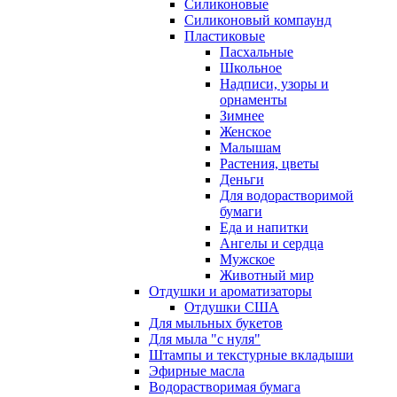
Силиконовые
Силиконовый компаунд
Пластиковые
Пасхальные
Школьное
Надписи, узоры и
орнаменты
Зимнее
Женское
Малышам
Растения, цветы
Деньги
Для водорастворимой
бумаги
Еда и напитки
Ангелы и сердца
Мужское
Животный мир
Отдушки и ароматизаторы
Отдушки США
Для мыльных букетов
Для мыла "с нуля"
Штампы и текстурные вкладыши
Эфирные масла
Водорастворимая бумага