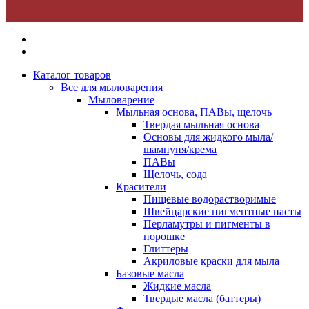
Каталог товаров
Все для мыловарения
Мыловарение
Мыльная основа, ПАВы, щелочь
Твердая мыльная основа
Основы для жидкого мыла/
шампуня/крема
ПАВы
Щелочь, сода
Красители
Пищевые водорастворимые
Швейцарские пигментные пасты
Перламутры и пигменты в
порошке
Глиттеры
Акриловые краски для мыла
Базовые масла
Жидкие масла
Твердые масла (баттеры)