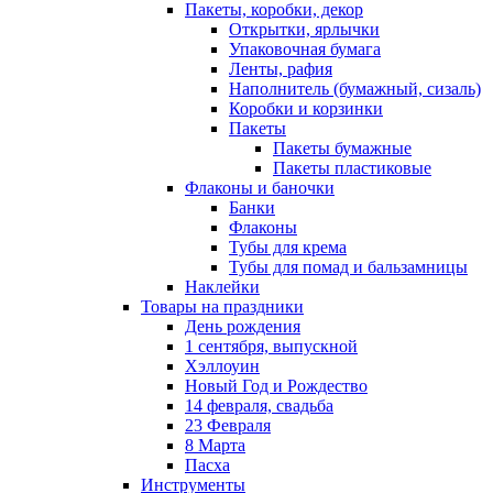
Пакеты, коробки, декор
Открытки, ярлычки
Упаковочная бумага
Ленты, рафия
Наполнитель (бумажный, сизаль)
Коробки и корзинки
Пакеты
Пакеты бумажные
Пакеты пластиковые
Флаконы и баночки
Банки
Флаконы
Тубы для крема
Тубы для помад и бальзамницы
Наклейки
Товары на праздники
День рождения
1 сентября, выпускной
Хэллоуин
Новый Год и Рождество
14 февраля, свадьба
23 Февраля
8 Марта
Пасха
Инструменты