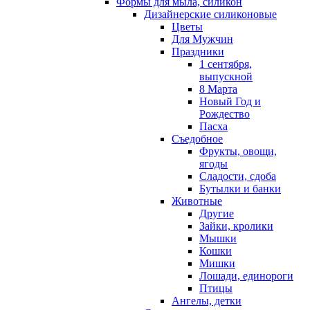
Формы для мыла, силикон
Дизайнерские силиконовые
Цветы
Для Мужчин
Праздники
1 сентября,
выпускной
8 Марта
Новый Год и
Рождество
Пасха
Съедобное
Фрукты, овощи,
ягоды
Сладости, сдоба
Бутылки и банки
Животные
Другие
Зайки, кролики
Мышки
Кошки
Мишки
Лошади, единороги
Птицы
Ангелы, детки