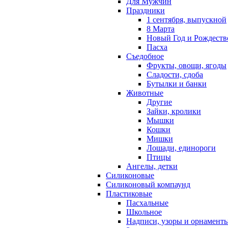
Для Мужчин
Праздники
1 сентября, выпускной
8 Марта
Новый Год и Рождеств
Пасха
Съедобное
Фрукты, овощи, ягоды
Сладости, сдоба
Бутылки и банки
Животные
Другие
Зайки, кролики
Мышки
Кошки
Мишки
Лошади, единороги
Птицы
Ангелы, детки
Силиконовые
Силиконовый компаунд
Пластиковые
Пасхальные
Школьное
Надписи, узоры и орнамент