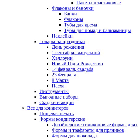
Пакеты пластиковые
Флаконы и баночки
Банки
Флаконы
Тубы для крема
Тубы для помад и бальзамницы
Наклейки
Товары на праздники
День рождения
1 сентября, выпускной
Хэллоуин
Новый Год и Рождество
14 февраля, свадьба
23 Февраля
8 Марта
Пасха
Инструменты
Выгодные наборы
Скидки и акции
Все для кондитеров
Пищевая печать
Формы кондитерские
Дизайнерские силиконовые формы для 
Формы и трафареты для пряников
Формы для шоколада