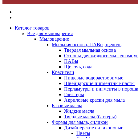
Каталог товаров
Все для мыловарения
Мыловарение
Мыльная основа, ПАВы, щелочь
Твердая мыльная основа
Основы для жидкого мыла/шампун
ПАВы
Щелочь, сода
Красители
Пищевые водорастворимые
Швейцарские пигментные пасты
Перламутры и пигменты в порошк
Глиттеры
Акриловые краски для мыла
Базовые масла
Жидкие масла
Твердые масла (баттеры)
Формы для мыла, силикон
Дизайнерские силиконовые
Цветы