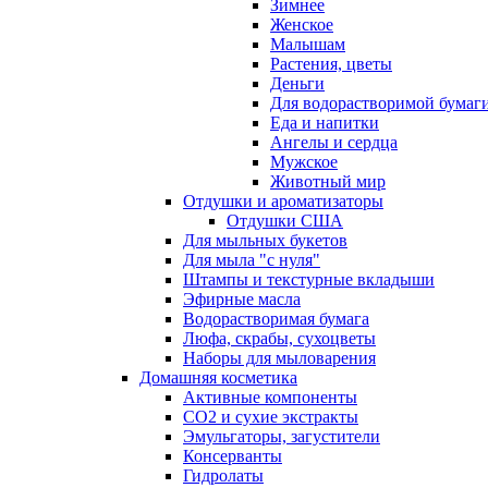
Зимнее
Женское
Малышам
Растения, цветы
Деньги
Для водорастворимой бумаг
Еда и напитки
Ангелы и сердца
Мужское
Животный мир
Отдушки и ароматизаторы
Отдушки США
Для мыльных букетов
Для мыла "с нуля"
Штампы и текстурные вкладыши
Эфирные масла
Водорастворимая бумага
Люфа, скрабы, сухоцветы
Наборы для мыловарения
Домашняя косметика
Активные компоненты
СО2 и сухие экстракты
Эмульгаторы, загустители
Консерванты
Гидролаты