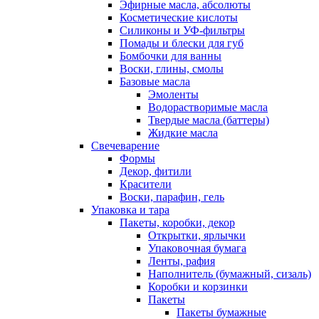
Эфирные масла, абсолюты
Косметические кислоты
Силиконы и УФ-фильтры
Помады и блески для губ
Бомбочки для ванны
Воски, глины, смолы
Базовые масла
Эмоленты
Водорастворимые масла
Твердые масла (баттеры)
Жидкие масла
Свечеварение
Формы
Декор, фитили
Красители
Воски, парафин, гель
Упаковка и тара
Пакеты, коробки, декор
Открытки, ярлычки
Упаковочная бумага
Ленты, рафия
Наполнитель (бумажный, сизаль)
Коробки и корзинки
Пакеты
Пакеты бумажные