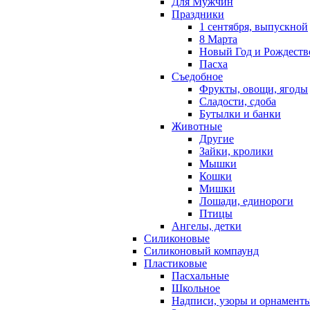
Для Мужчин
Праздники
1 сентября, выпускной
8 Марта
Новый Год и Рождеств
Пасха
Съедобное
Фрукты, овощи, ягоды
Сладости, сдоба
Бутылки и банки
Животные
Другие
Зайки, кролики
Мышки
Кошки
Мишки
Лошади, единороги
Птицы
Ангелы, детки
Силиконовые
Силиконовый компаунд
Пластиковые
Пасхальные
Школьное
Надписи, узоры и орнамент