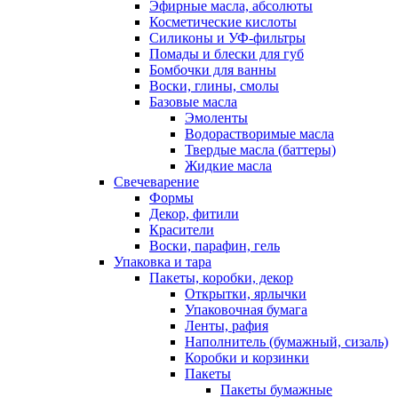
Эфирные масла, абсолюты
Косметические кислоты
Силиконы и УФ-фильтры
Помады и блески для губ
Бомбочки для ванны
Воски, глины, смолы
Базовые масла
Эмоленты
Водорастворимые масла
Твердые масла (баттеры)
Жидкие масла
Свечеварение
Формы
Декор, фитили
Красители
Воски, парафин, гель
Упаковка и тара
Пакеты, коробки, декор
Открытки, ярлычки
Упаковочная бумага
Ленты, рафия
Наполнитель (бумажный, сизаль)
Коробки и корзинки
Пакеты
Пакеты бумажные