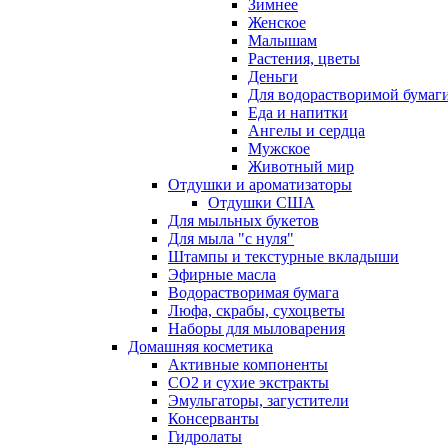
Зимнее
Женское
Малышам
Растения, цветы
Деньги
Для водорастворимой бумаг
Еда и напитки
Ангелы и сердца
Мужское
Животный мир
Отдушки и ароматизаторы
Отдушки США
Для мыльных букетов
Для мыла "с нуля"
Штампы и текстурные вкладыши
Эфирные масла
Водорастворимая бумага
Люфа, скрабы, сухоцветы
Наборы для мыловарения
Домашняя косметика
Активные компоненты
СО2 и сухие экстракты
Эмульгаторы, загустители
Консерванты
Гидролаты