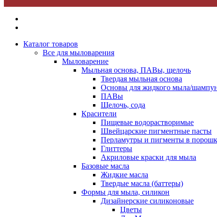
Каталог товаров
Все для мыловарения
Мыловарение
Мыльная основа, ПАВы, щелочь
Твердая мыльная основа
Основы для жидкого мыла/шампун
ПАВы
Щелочь, сода
Красители
Пищевые водорастворимые
Швейцарские пигментные пасты
Перламутры и пигменты в порошк
Глиттеры
Акриловые краски для мыла
Базовые масла
Жидкие масла
Твердые масла (баттеры)
Формы для мыла, силикон
Дизайнерские силиконовые
Цветы