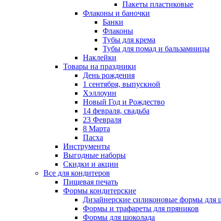
Пакеты пластиковые
Флаконы и баночки
Банки
Флаконы
Тубы для крема
Тубы для помад и бальзамницы
Наклейки
Товары на праздники
День рождения
1 сентября, выпускной
Хэллоуин
Новый Год и Рождество
14 февраля, свадьба
23 Февраля
8 Марта
Пасха
Инструменты
Выгодные наборы
Скидки и акции
Все для кондитеров
Пищевая печать
Формы кондитерские
Дизайнерские силиконовые формы для 
Формы и трафареты для пряников
Формы для шоколада