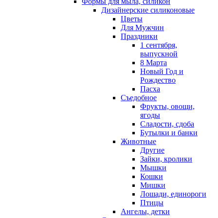
Формы для мыла, силикон
Дизайнерские силиконовые
Цветы
Для Мужчин
Праздники
1 сентября,
выпускной
8 Марта
Новый Год и
Рождество
Пасха
Съедобное
Фрукты, овощи,
ягоды
Сладости, сдоба
Бутылки и банки
Животные
Другие
Зайки, кролики
Мышки
Кошки
Мишки
Лошади, единороги
Птицы
Ангелы, детки