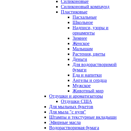
Силиконовые
Силиконовый компаунд
Пластиковые
Пасхальные
Школьное
Надписи, узоры и
орнаменты
Зимнее
Женское
Малышам
Растения, цветы
Деньги
Для водорастворимой
бумаги
Еда и напитки
Ангелы и сердца
Мужское
Животный мир
Отдушки и ароматизаторы
Отдушки США
Для мыльных букетов
Для мыла "с нуля"
Штампы и текстурные вкладыши
Эфирные масла
Водорастворимая бумага