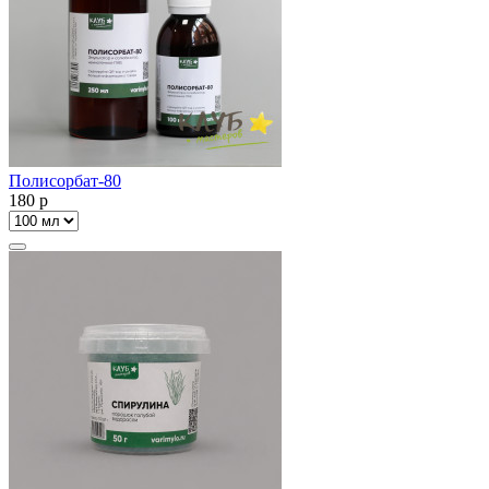
Полисорбат-80
180
p