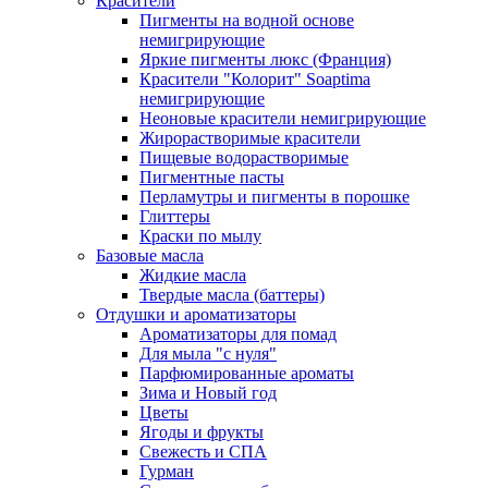
Красители
Пигменты на водной основе
немигрирующие
Яркие пигменты люкс (Франция)
Красители "Колорит" Soaptima
немигрирующие
Неоновые красители немигрирующие
Жирорастворимые красители
Пищевые водорастворимые
Пигментные пасты
Перламутры и пигменты в порошке
Глиттеры
Краски по мылу
Базовые масла
Жидкие масла
Твердые масла (баттеры)
Отдушки и ароматизаторы
Ароматизаторы для помад
Для мыла "с нуля"
Парфюмированные ароматы
Зима и Новый год
Цветы
Ягоды и фрукты
Свежесть и СПА
Гурман