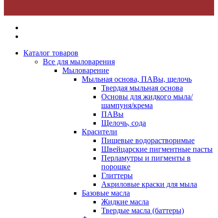
Каталог товаров
Все для мыловарения
Мыловарение
Мыльная основа, ПАВы, щелочь
Твердая мыльная основа
Основы для жидкого мыла/
шампуня/крема
ПАВы
Щелочь, сода
Красители
Пищевые водорастворимые
Швейцарские пигментные пасты
Перламутры и пигменты в
порошке
Глиттеры
Акриловые краски для мыла
Базовые масла
Жидкие масла
Твердые масла (баттеры)