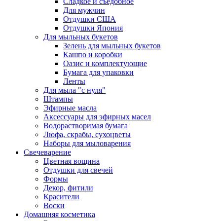
Сладкое и съедобное
Для мужчин
Отдушки США
Отдушки Япония
Для мыльных букетов
Зелень для мыльных букетов
Кашпо и коробки
Оазис и комплектующие
Бумага для упаковки
Ленты
Для мыла "с нуля"
Штампы
Эфирные масла
Аксессуары для эфирных масел
Водорастворимая бумага
Люфа, скрабы, сухоцветы
Наборы для мыловарения
Свечеварение
Цветная вощина
Отдушки для свечей
Формы
Декор, фитили
Красители
Воски
Домашняя косметика