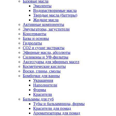
Базовые масла
Эмоленты
Водорастворимые масла
Твердые масла (баттеры)
Жидкие масла
Активные компоненты
Эмульгаторы, загустители
Консерванты
Базы и основы
Гидролаты
СО2 и сухие экстракты
Эфирные масла, абсолюты
Силиконы и УФ-фильтры
Аксессуары для эфирных масел
Косметические кислоты
Воски, глины, смолы
Бомбочки для ванны
Украшения
Наполнители
Формы
Красители
Бальзамы для губ
Тубы и бальзамницы, формы
Красители для помад
Ароматизаторы для помад