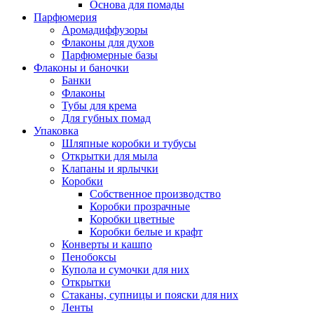
Основа для помады
Парфюмерия
Аромадиффузоры
Флаконы для духов
Парфюмерные базы
Флаконы и баночки
Банки
Флаконы
Тубы для крема
Для губных помад
Упаковка
Шляпные коробки и тубусы
Открытки для мыла
Клапаны и ярлычки
Коробки
Собственное производство
Коробки прозрачные
Коробки цветные
Коробки белые и крафт
Конверты и кашпо
Пенобоксы
Купола и сумочки для них
Открытки
Стаканы, супницы и пояски для них
Ленты