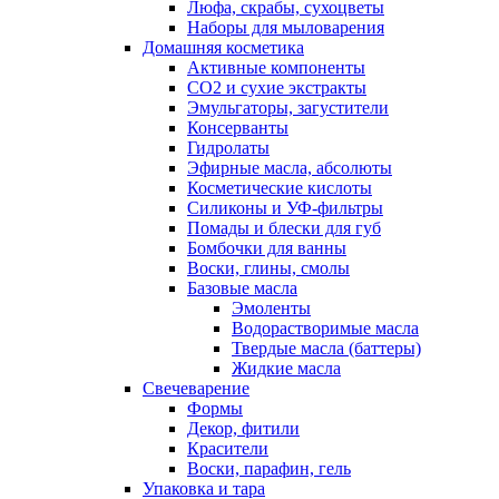
Люфа, скрабы, сухоцветы
Наборы для мыловарения
Домашняя косметика
Активные компоненты
СО2 и сухие экстракты
Эмульгаторы, загустители
Консерванты
Гидролаты
Эфирные масла, абсолюты
Косметические кислоты
Силиконы и УФ-фильтры
Помады и блески для губ
Бомбочки для ванны
Воски, глины, смолы
Базовые масла
Эмоленты
Водорастворимые масла
Твердые масла (баттеры)
Жидкие масла
Свечеварение
Формы
Декор, фитили
Красители
Воски, парафин, гель
Упаковка и тара