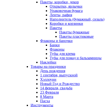
Пакеты, коробки, декор
Открытки, ярлычки
Упаковочная бумага
Ленты, рафия
Наполнитель (бумажный, сизаль)
Коробки и корзинки
Пакеты
Пакеты бумажные
Пакеты пластиковые
Флаконы и баночки
Банки
Флаконы
Тубы для крема
Тубы для помад и бальзамницы
Наклейки
Товары на праздники
День рождения
1 сентября, выпускной
Хэллоуин
Новый Год и Рождество
14 февраля, свадьба
23 Февраля
8 Марта
Пасха
Инструменты