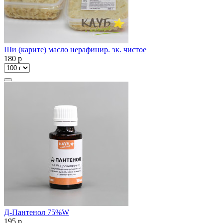
Ши (карите) масло нерафинир. эк. чистое
180
p
Д-Пантенол 75%W
195
p