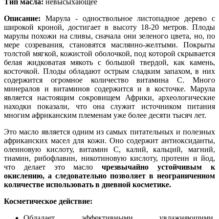
Тип масла:
невысыхающее
Описание:
Марула - одноствольное листопадное дерево с
широкой кроной, достигает в высоту 18-20 метров. Плоды
марулы похожи на сливы, сначала они зеленого цвета, но, по
мере созревания, становятся маслянно-желтыми. Покрыты
толстой мягкой, кожистой оболочкой, под которой скрывается
белая жидковатая мякоть с большой твердой, как камень,
косточкой. Плоды обладают острым сладким запахом, в них
содержится огромное количество витамина С. Много
минералов и витаминов содержится и в косточке. Марула
является настоящим сокровищем Африки, археологические
находки показали, что она служит источником питания
многим африканским племенам уже более десяти тысяч лет.
Это масло является одним из самых питательных и полезных
африканских масел для кожи. Оно содержит антиоксиданты,
олеиновую кислоту, витамин С, калий, кальций, магний,
тиамин, рибофлавин, никотиновую кислоту, протеин и йод,
что делает это масло
чрезвычайно устойчивым к
окислению, а следовательно позволяет в неограниченном
количестве использовать в дневной косметике.
Косметическое действие:
Обладает эффективными увлажняющими,