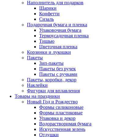
Наполнитель для подарков
Шарики
Конфетти
Сизаль
Подарочная бумага и пленка
Упаковочная бумага
Термоусадочная пленка
Тишью
Цветочная пленка
Корзинки и лукошки
Пакеты
Зип-пакеты
Пакеты без ручек
Пакеты с ручками
Пакеты, коробки, декор
Наклейки
Фигурки для вплавления
Товары на праздники
Новый Год и Рождество
Формы силиконовые
Формы пластиковые
Упаковка и декор
Водорастворимая бумага
Искусственная зелень
Отдушки