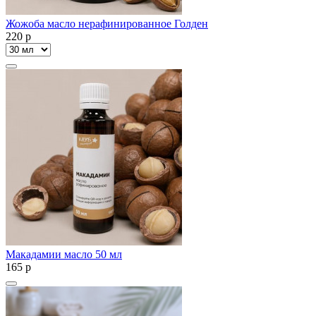
Жожоба масло нерафинированное Голден
220
p
Макадамии масло 50 мл
165
p