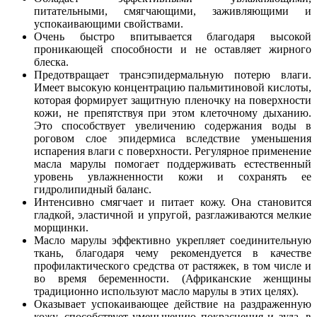
питательными, смягчающими, заживляющими и
успокаивающими свойствами.
Очень быстро впитывается благодаря высокой
проникающей способности и не оставляет жирного
блеска.
Предотвращает трансэпидермальную потерю влаги.
Имеет высокую концентрацию пальмитиновой кислоты,
которая формирует защитную пленочку на поверхности
кожи, не препятствуя при этом клеточному дыханию.
Это способствует увеличению содержания воды в
роговом слое эпидермиса вследствие уменьшения
испарения влаги с поверхности. Регулярное применение
масла марулы помогает поддерживать естественный
уровень увлажненности кожи и сохранять ее
гидролипидный баланс.
Интенсивно смягчает и питает кожу. Она становится
гладкой, эластичной и упругой, разглаживаются мелкие
морщинки.
Масло марулы эффективно укрепляет соединительную
ткань, благодаря чему рекомендуется в качестве
профилактического средства от растяжек, в том числе и
во время беременности. (Африканские женщины
традиционно используют масло марулы в этих целях).
Оказывает успокаивающее действие на раздраженную
кожу, способствует уменьшению покраснения и зуда, в