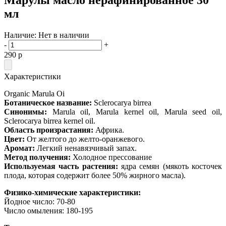
мл
Наличие:
Нет в наличии
-
+
290
p
Характеристики
Organic Marula Oi
Ботаническое название:
Sclerocarya birrea
Синонимы
:
Marula oil, Marula kernel oil, Marula seed oil,
Sclerocarya birrea kernel oil.
Область произрастания:
Африка.
Цвет:
От желтого до желто-оранжевого.
Аромат:
Легкий ненавязчивый запах.
Метод получения:
Холодное прессование
Используемая часть растения:
ядра семян (мякоть косточек
плода, которая содержит более 50% жирного масла).
Физико-химические характеристики:
Йодное число: 70-80
Число омыления: 180-195