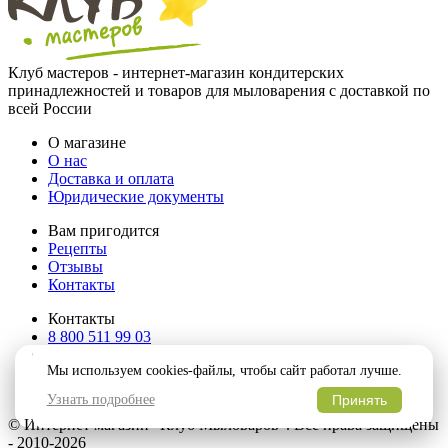
Клуб мастеров - интернет-магазин кондитерских
принадлежностей и товаров для мыловарения с доставкой по
всей России
О магазине
О нас
Доставка и оплата
Юридические документы
Вам пригодится
Рецепты
Отзывы
Контакты
Контакты
8 800 511 99 03
8 902 475 18 81
Мы используем cookies-файлы, чтобы сайт работал лучше.
hello@klubmaster.ru
г. Пермь, ул. Пушкина, 109
Узнать подробнее
Принять
© Интернет магазин "Клуб Мыловаров". Все права защищены
- 2010-2026