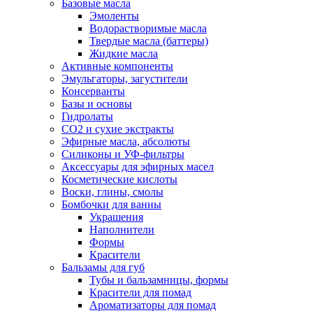
Базовые масла
Эмоленты
Водорастворимые масла
Твердые масла (баттеры)
Жидкие масла
Активные компоненты
Эмульгаторы, загустители
Консерванты
Базы и основы
Гидролаты
СО2 и сухие экстракты
Эфирные масла, абсолюты
Силиконы и УФ-фильтры
Аксессуары для эфирных масел
Косметические кислоты
Воски, глины, смолы
Бомбочки для ванны
Украшения
Наполнители
Формы
Красители
Бальзамы для губ
Тубы и бальзамницы, формы
Красители для помад
Ароматизаторы для помад