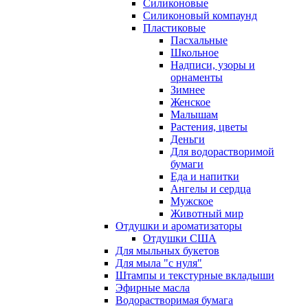
Силиконовые
Силиконовый компаунд
Пластиковые
Пасхальные
Школьное
Надписи, узоры и
орнаменты
Зимнее
Женское
Малышам
Растения, цветы
Деньги
Для водорастворимой
бумаги
Еда и напитки
Ангелы и сердца
Мужское
Животный мир
Отдушки и ароматизаторы
Отдушки США
Для мыльных букетов
Для мыла "с нуля"
Штампы и текстурные вкладыши
Эфирные масла
Водорастворимая бумага