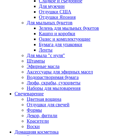
Сладкое и съедобное
Для мужчин
Отдушки США
Отдушки Япония
Для мыльных букетов
Зелень для мыльных букетов
Кашпо и коробки
Оазис и комплектующие
Бумага для упаковки
Ленты
Для мыла "с нуля"
Штампы
Эфирные масла
Аксессуары для эфирных масел
Водорастворимая бумага
Люфа, скрабы, сухоцветы
Наборы для мыловарения
Свечеварение
Цветная вощина
Отдушки для свечей
Формы
Декор, фитили
Красители
Воски
Домашняя косметика