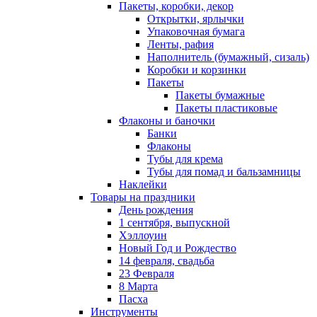
Пакеты, коробки, декор
Открытки, ярлычки
Упаковочная бумага
Ленты, рафия
Наполнитель (бумажный, сизаль)
Коробки и корзинки
Пакеты
Пакеты бумажные
Пакеты пластиковые
Флаконы и баночки
Банки
Флаконы
Тубы для крема
Тубы для помад и бальзамницы
Наклейки
Товары на праздники
День рождения
1 сентября, выпускной
Хэллоуин
Новый Год и Рождество
14 февраля, свадьба
23 Февраля
8 Марта
Пасха
Инструменты