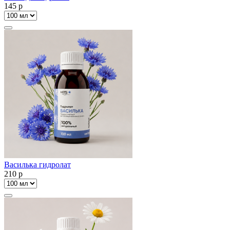
145
p
Василька гидролат
210
p