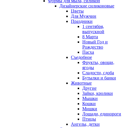
Формы для мыла, силикон
Дизайнерские силиконовые
Цветы
Для Мужчин
Праздники
1 сентября,
выпускной
8 Марта
Новый Год и
Рождество
Пасха
Съедобное
Фрукты, овощи,
ягоды
Сладости, сдоба
Бутылки и банки
Животные
Другие
Зайки, кролики
Мышки
Кошки
Мишки
Лошади, единороги
Птицы
Ангелы, детки