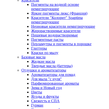
Красители
Пигменты на водной основе
немигрирующие
Яркие пигменты люкс (Франция)
Красители "Колорит" Soaptima
немигрирующие
Неоновые красители немигрирующие
Жирорастворимые красители
Пищевые водорастворимые
Пигментные пасты
Перламутры и пигменты в порошке
Глиттеры
Краски по мылу
Базовые масла
Жидкие масла
Твердые масла (баттеры)
Отдушки и ароматизаторы
Ароматизаторы для помад
Для мыла "с нуля"
Парфюмированные ароматы
Зима и Новый год
Цветы
Ягоды и фрукты
Свежесть и СПА
Гурман