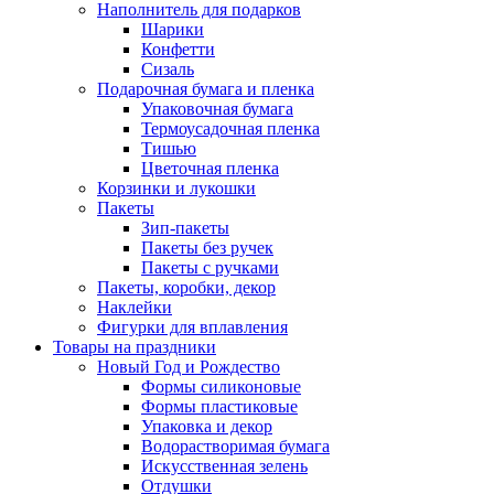
Наполнитель для подарков
Шарики
Конфетти
Сизаль
Подарочная бумага и пленка
Упаковочная бумага
Термоусадочная пленка
Тишью
Цветочная пленка
Корзинки и лукошки
Пакеты
Зип-пакеты
Пакеты без ручек
Пакеты с ручками
Пакеты, коробки, декор
Наклейки
Фигурки для вплавления
Товары на праздники
Новый Год и Рождество
Формы силиконовые
Формы пластиковые
Упаковка и декор
Водорастворимая бумага
Искусственная зелень
Отдушки