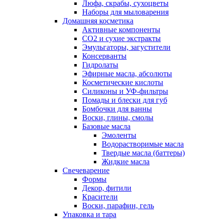
Люфа, скрабы, сухоцветы
Наборы для мыловарения
Домашняя косметика
Активные компоненты
СО2 и сухие экстракты
Эмульгаторы, загустители
Консерванты
Гидролаты
Эфирные масла, абсолюты
Косметические кислоты
Силиконы и УФ-фильтры
Помады и блески для губ
Бомбочки для ванны
Воски, глины, смолы
Базовые масла
Эмоленты
Водорастворимые масла
Твердые масла (баттеры)
Жидкие масла
Свечеварение
Формы
Декор, фитили
Красители
Воски, парафин, гель
Упаковка и тара