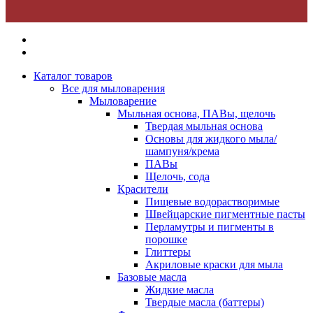
Каталог товаров
Все для мыловарения
Мыловарение
Мыльная основа, ПАВы, щелочь
Твердая мыльная основа
Основы для жидкого мыла/
шампуня/крема
ПАВы
Щелочь, сода
Красители
Пищевые водорастворимые
Швейцарские пигментные пасты
Перламутры и пигменты в
порошке
Глиттеры
Акриловые краски для мыла
Базовые масла
Жидкие масла
Твердые масла (баттеры)