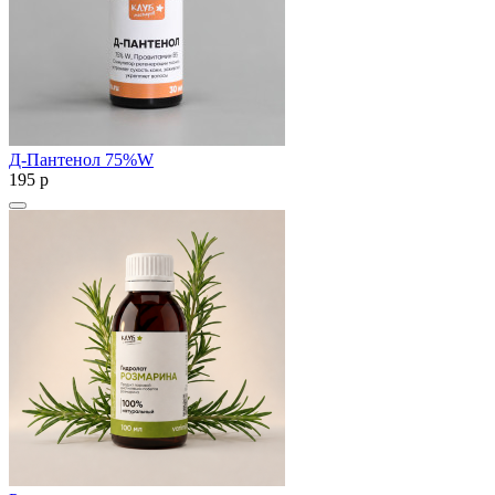
Д-Пантенол 75%W
195
p