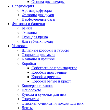
Основа для помады
Парфюмерия
Аромадиффузоры
Флаконы для духов
Парфюмерные базы
Флаконы и баночки
Банки
Флаконы
Тубы для крема
Для губных помад
Упаковка
Шляпные коробки и тубусы
Открытки для мыла
Клапаны и ярлычки
Коробки
Собственное производство
Коробки прозрачные
Коробки цветные
Коробки белые и крафт
Конверты и кашпо
Пенобоксы
Купола и сумочки для них
Открытки
Стаканы, супницы и пояски для них
Ленты