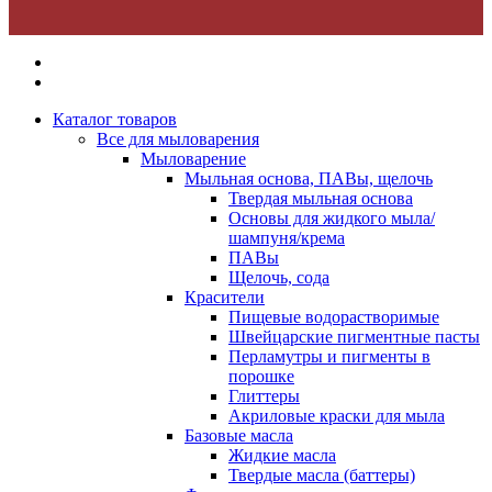
Каталог товаров
Все для мыловарения
Мыловарение
Мыльная основа, ПАВы, щелочь
Твердая мыльная основа
Основы для жидкого мыла/
шампуня/крема
ПАВы
Щелочь, сода
Красители
Пищевые водорастворимые
Швейцарские пигментные пасты
Перламутры и пигменты в
порошке
Глиттеры
Акриловые краски для мыла
Базовые масла
Жидкие масла
Твердые масла (баттеры)