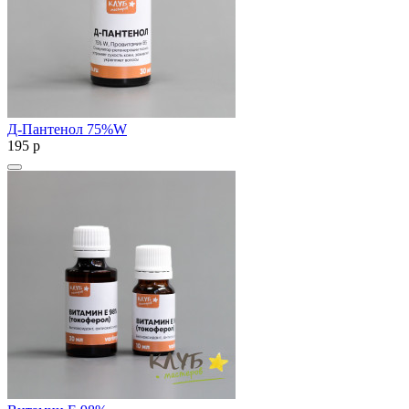
Д-Пантенол 75%W
195
p