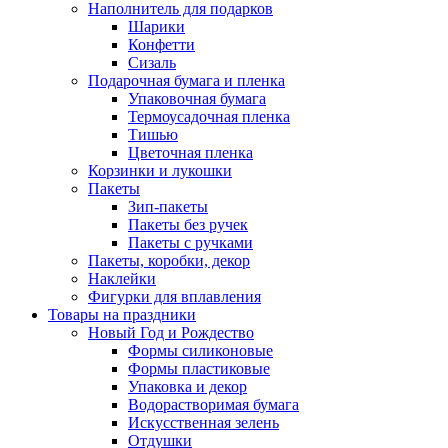
Наполнитель для подарков
Шарики
Конфетти
Сизаль
Подарочная бумага и пленка
Упаковочная бумага
Термоусадочная пленка
Тишью
Цветочная пленка
Корзинки и лукошки
Пакеты
Зип-пакеты
Пакеты без ручек
Пакеты с ручками
Пакеты, коробки, декор
Наклейки
Фигурки для вплавления
Товары на праздники
Новый Год и Рождество
Формы силиконовые
Формы пластиковые
Упаковка и декор
Водорастворимая бумага
Искусственная зелень
Отдушки