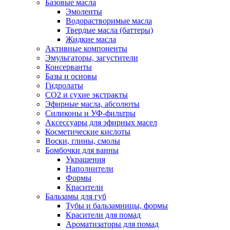
Базовые масла
Эмоленты
Водорастворимые масла
Твердые масла (баттеры)
Жидкие масла
Активные компоненты
Эмульгаторы, загустители
Консерванты
Базы и основы
Гидролаты
СО2 и сухие экстракты
Эфирные масла, абсолюты
Силиконы и УФ-фильтры
Аксессуары для эфирных масел
Косметические кислоты
Воски, глины, смолы
Бомбочки для ванны
Украшения
Наполнители
Формы
Красители
Бальзамы для губ
Тубы и бальзамницы, формы
Красители для помад
Ароматизаторы для помад