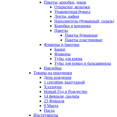
Пакеты, коробки, декор
Открытки, ярлычки
Упаковочная бумага
Ленты, рафия
Наполнитель (бумажный, сизаль)
Коробки и корзинки
Пакеты
Пакеты бумажные
Пакеты пластиковые
Флаконы и баночки
Банки
Флаконы
Тубы для крема
Тубы для помад и бальзамницы
Наклейки
Товары на праздники
День рождения
1 сентября, выпускной
Хэллоуин
Новый Год и Рождество
14 февраля, свадьба
23 Февраля
8 Марта
Пасха
Инструменты