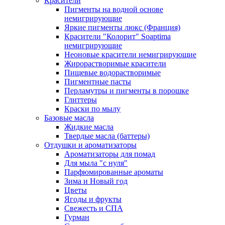
Красители
Пигменты на водной основе
немигрирующие
Яркие пигменты люкс (Франция)
Красители "Колорит" Soaptima
немигрирующие
Неоновые красители немигрирующие
Жирорастворимые красители
Пищевые водорастворимые
Пигментные пасты
Перламутры и пигменты в порошке
Глиттеры
Краски по мылу
Базовые масла
Жидкие масла
Твердые масла (баттеры)
Отдушки и ароматизаторы
Ароматизаторы для помад
Для мыла "с нуля"
Парфюмированные ароматы
Зима и Новый год
Цветы
Ягоды и фрукты
Свежесть и СПА
Гурман