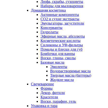
Люфа, скрабы, сухоцветы
Наборы для мыловарения
Домашняя косметика
Активные компоненты
СО2 и сухие экстракты
Эмульгаторы, загустители
Консерванты
Гидролаты
Эфирные масла, абсолюты
Косметические кислоты
Силиконы и УФ-фильтры
Помады и блески для губ
Бомбочки для ванны
Воски, глины, смолы
Базовые масла
Эмоленты
Водорастворимые масла
Твердые масла (баттеры)
Жидкие масла
Свечеварение
Формы
Декор, фитили
Красители
Воски, парафин, гель
Упаковка и тара