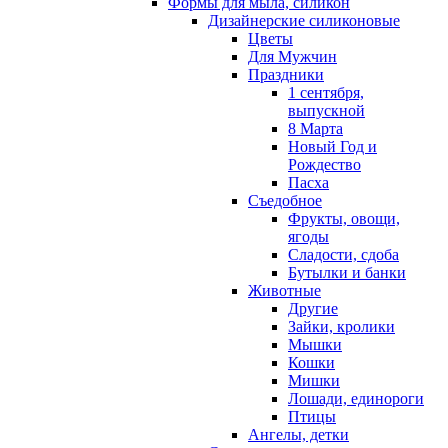
Формы для мыла, силикон
Дизайнерские силиконовые
Цветы
Для Мужчин
Праздники
1 сентября,
выпускной
8 Марта
Новый Год и
Рождество
Пасха
Съедобное
Фрукты, овощи,
ягоды
Сладости, сдоба
Бутылки и банки
Животные
Другие
Зайки, кролики
Мышки
Кошки
Мишки
Лошади, единороги
Птицы
Ангелы, детки