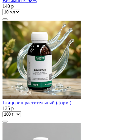
Витамин Е 98%
140
p
Глицерин растительный (фарм.)
135
p