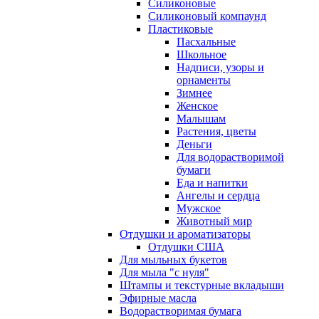
Силиконовые
Силиконовый компаунд
Пластиковые
Пасхальные
Школьное
Надписи, узоры и
орнаменты
Зимнее
Женское
Малышам
Растения, цветы
Деньги
Для водорастворимой
бумаги
Еда и напитки
Ангелы и сердца
Мужское
Животный мир
Отдушки и ароматизаторы
Отдушки США
Для мыльных букетов
Для мыла "с нуля"
Штампы и текстурные вкладыши
Эфирные масла
Водорастворимая бумага