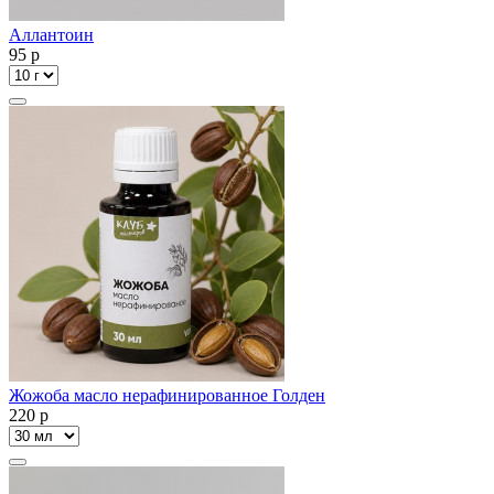
Аллантоин
95
p
Жожоба масло нерафинированное Голден
220
p