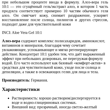
при небольшом проценте ввода в формулу. Алоэ-вера гель
10:1 — это сгущённый гель/экстракт алоэ, в котором 1 часть
продукта соответствует примерно 10 частям обычного геля
алоэ. Он смягчает кожу, снимает раздражение, ускоряет
восстановление после солнца, пилингов и других стрессов,
подходит даже для чувствительной кожи
INCI: Aloe Vera Gel 10:1
Алоэ-вера
содержит комплекс полисахаридов, аминокислот,
витаминов и минералов, благодаря чему сочетает
увлажняющее, успокаивающее и мягко регенерирующее
действие. Концентрат 10:1 удобен тем, что даёт выраженный
эффект при небольших дозировках, не перегружая формулу
водой. Его часто используют как базовый «комфорт-актив» в
средствах для чувствительной кожи, уходе после солнца и
депиляции, а также в освежающих гелях для лица и тела.
Производитель
: Германия.
Характеристики
Растворимость: хорошо растворим/диспергируется в
воде и водно-глицериновых системах.
Внешний вид: прозрачный, иногда светло-желтый