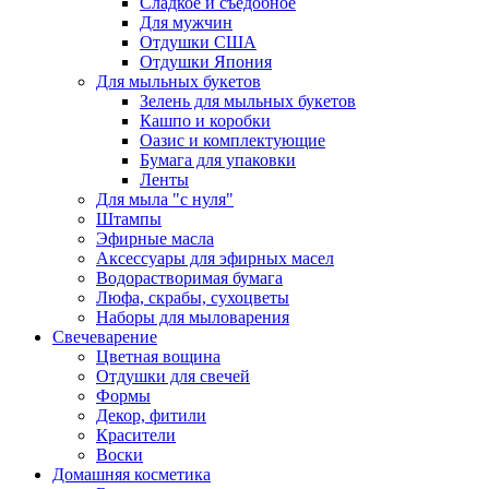
Сладкое и съедобное
Для мужчин
Отдушки США
Отдушки Япония
Для мыльных букетов
Зелень для мыльных букетов
Кашпо и коробки
Оазис и комплектующие
Бумага для упаковки
Ленты
Для мыла "с нуля"
Штампы
Эфирные масла
Аксессуары для эфирных масел
Водорастворимая бумага
Люфа, скрабы, сухоцветы
Наборы для мыловарения
Свечеварение
Цветная вощина
Отдушки для свечей
Формы
Декор, фитили
Красители
Воски
Домашняя косметика