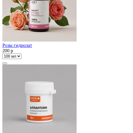
Розы гидролат
200
p