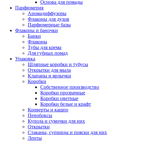
Основа для помады
Парфюмерия
Аромадиффузоры
Флаконы для духов
Парфюмерные базы
Флаконы и баночки
Банки
Флаконы
Тубы для крема
Для губных помад
Упаковка
Шляпные коробки и тубусы
Открытки для мыла
Клапаны и ярлычки
Коробки
Собственное производство
Коробки прозрачные
Коробки цветные
Коробки белые и крафт
Конверты и кашпо
Пенобоксы
Купола и сумочки для них
Открытки
Стаканы, супницы и пояски для них
Ленты