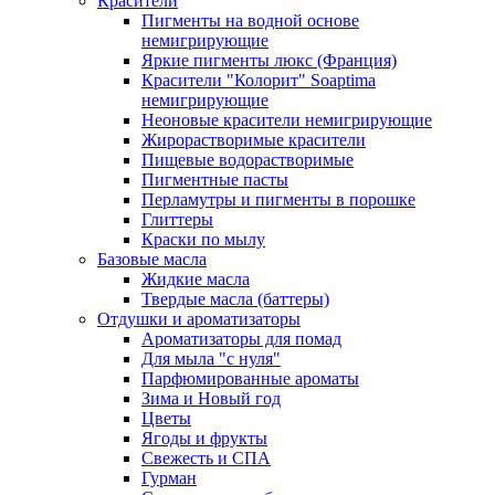
Красители
Пигменты на водной основе
немигрирующие
Яркие пигменты люкс (Франция)
Красители "Колорит" Soaptima
немигрирующие
Неоновые красители немигрирующие
Жирорастворимые красители
Пищевые водорастворимые
Пигментные пасты
Перламутры и пигменты в порошке
Глиттеры
Краски по мылу
Базовые масла
Жидкие масла
Твердые масла (баттеры)
Отдушки и ароматизаторы
Ароматизаторы для помад
Для мыла "с нуля"
Парфюмированные ароматы
Зима и Новый год
Цветы
Ягоды и фрукты
Свежесть и СПА
Гурман