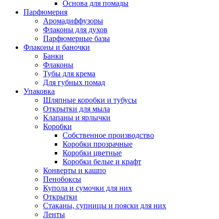
Основа для помады
Парфюмерия
Аромадиффузоры
Флаконы для духов
Парфюмерные базы
Флаконы и баночки
Банки
Флаконы
Тубы для крема
Для губных помад
Упаковка
Шляпные коробки и тубусы
Открытки для мыла
Клапаны и ярлычки
Коробки
Собственное производство
Коробки прозрачные
Коробки цветные
Коробки белые и крафт
Конверты и кашпо
Пенобоксы
Купола и сумочки для них
Открытки
Стаканы, супницы и пояски для них
Ленты