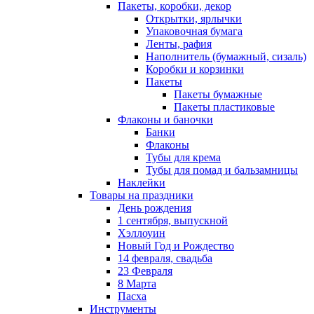
Пакеты, коробки, декор
Открытки, ярлычки
Упаковочная бумага
Ленты, рафия
Наполнитель (бумажный, сизаль)
Коробки и корзинки
Пакеты
Пакеты бумажные
Пакеты пластиковые
Флаконы и баночки
Банки
Флаконы
Тубы для крема
Тубы для помад и бальзамницы
Наклейки
Товары на праздники
День рождения
1 сентября, выпускной
Хэллоуин
Новый Год и Рождество
14 февраля, свадьба
23 Февраля
8 Марта
Пасха
Инструменты