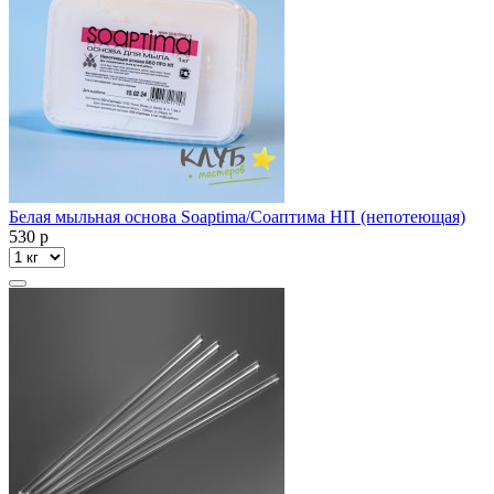
Белая мыльная основа Soaptima/Соаптима НП (непотеющая)
530
p