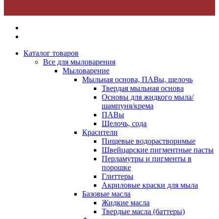
Каталог товаров
Все для мыловарения
Мыловарение
Мыльная основа, ПАВы, щелочь
Твердая мыльная основа
Основы для жидкого мыла/
шампуня/крема
ПАВы
Щелочь, сода
Красители
Пищевые водорастворимые
Швейцарские пигментные пасты
Перламутры и пигменты в
порошке
Глиттеры
Акриловые краски для мыла
Базовые масла
Жидкие масла
Твердые масла (баттеры)