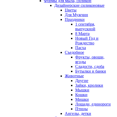
Формы для мыла, силикон
Дизайнерские силиконовые
Цветы
Для Мужчин
Праздники
1 сентября,
выпускной
8 Марта
Новый Год и
Рождество
Пасха
Съедобное
Фрукты, овощи,
ягоды
Сладости, сдоба
Бутылки и банки
Животные
Другие
Зайки, кролики
Мышки
Кошки
Мишки
Лошади, единороги
Птицы
Ангелы, детки