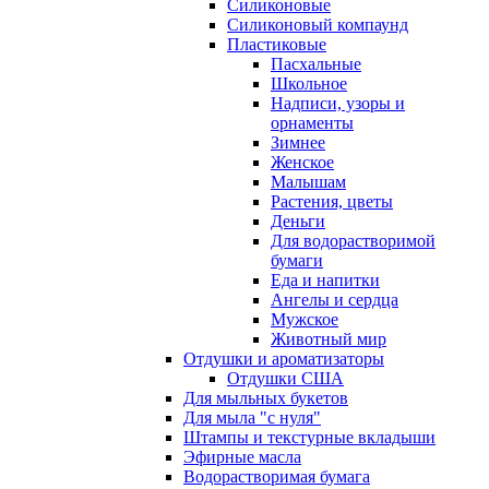
Силиконовые
Силиконовый компаунд
Пластиковые
Пасхальные
Школьное
Надписи, узоры и
орнаменты
Зимнее
Женское
Малышам
Растения, цветы
Деньги
Для водорастворимой
бумаги
Еда и напитки
Ангелы и сердца
Мужское
Животный мир
Отдушки и ароматизаторы
Отдушки США
Для мыльных букетов
Для мыла "с нуля"
Штампы и текстурные вкладыши
Эфирные масла
Водорастворимая бумага