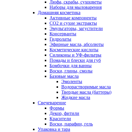
Люфа, скрабы, сухоцветы
Наборы для мыловарения
Домашняя косметика
Активные компоненты
СО2 и сухие экстракты
Эмульгаторы, загустители
Консерванты
Гидролаты
Эфирные масла, абсолюты
Косметические кислоты
Силиконы и УФ-фильтры
Помады и блески для губ
Бомбочки для ванны
Воски, глины, смолы
Базовые масла
Эмоленты
Водорастворимые масла
Твердые масла (баттеры)
Жидкие масла
Свечеварение
Формы
Декор, фитили
Красители
Воски, парафин, гель
Упаковка и тара