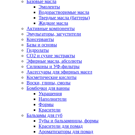
Базовые масла
Эмоленты
Водорастворимые масла
Твердые масла (баттеры)
Жидкие масла
Активные компоненты
Эмульгаторы, загустители
Консерванты
Базы и основы
Гидролаты
СО2 и сухие экстракты
Эфирные масла, абсолюты
Силиконы и УФ-фильтры
Аксессуары для эфирных масел
Косметические кислоты
Воски, глины, смолы
Бомбочки для ванны
Украшения
Наполнители
Формы
Красители
Бальзамы для губ
Тубы и бальзамницы, формы
Красители для помад
Ароматизаторы для помад