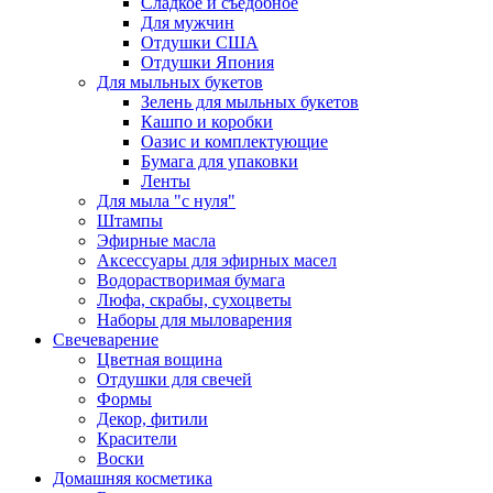
Сладкое и съедобное
Для мужчин
Отдушки США
Отдушки Япония
Для мыльных букетов
Зелень для мыльных букетов
Кашпо и коробки
Оазис и комплектующие
Бумага для упаковки
Ленты
Для мыла "с нуля"
Штампы
Эфирные масла
Аксессуары для эфирных масел
Водорастворимая бумага
Люфа, скрабы, сухоцветы
Наборы для мыловарения
Свечеварение
Цветная вощина
Отдушки для свечей
Формы
Декор, фитили
Красители
Воски
Домашняя косметика