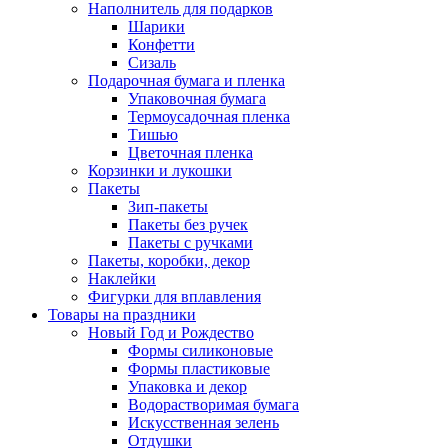
Наполнитель для подарков
Шарики
Конфетти
Сизаль
Подарочная бумага и пленка
Упаковочная бумага
Термоусадочная пленка
Тишью
Цветочная пленка
Корзинки и лукошки
Пакеты
Зип-пакеты
Пакеты без ручек
Пакеты с ручками
Пакеты, коробки, декор
Наклейки
Фигурки для вплавления
Товары на праздники
Новый Год и Рождество
Формы силиконовые
Формы пластиковые
Упаковка и декор
Водорастворимая бумага
Искусственная зелень
Отдушки