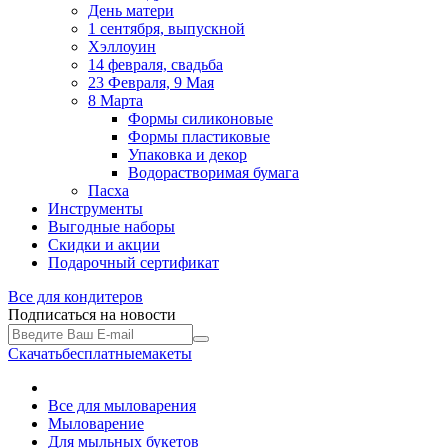
День матери
1 сентября, выпускной
Хэллоуин
14 февраля, свадьба
23 Февраля, 9 Мая
8 Марта
Формы силиконовые
Формы пластиковые
Упаковка и декор
Водорастворимая бумага
Пасха
Инструменты
Выгодные наборы
Скидки и акции
Подарочный сертификат
Все для
кондитеров
Подписаться на новости
Скачать
бесплатные
макеты
Все для мыловарения
Мыловарение
Для мыльных букетов