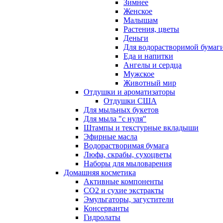
Зимнее
Женское
Малышам
Растения, цветы
Деньги
Для водорастворимой бумаг
Еда и напитки
Ангелы и сердца
Мужское
Животный мир
Отдушки и ароматизаторы
Отдушки США
Для мыльных букетов
Для мыла "с нуля"
Штампы и текстурные вкладыши
Эфирные масла
Водорастворимая бумага
Люфа, скрабы, сухоцветы
Наборы для мыловарения
Домашняя косметика
Активные компоненты
СО2 и сухие экстракты
Эмульгаторы, загустители
Консерванты
Гидролаты