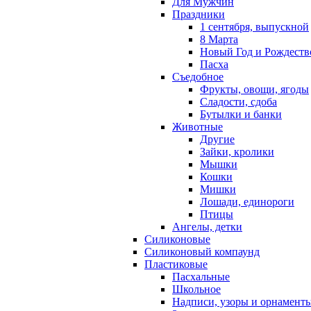
Для Мужчин
Праздники
1 сентября, выпускной
8 Марта
Новый Год и Рождеств
Пасха
Съедобное
Фрукты, овощи, ягоды
Сладости, сдоба
Бутылки и банки
Животные
Другие
Зайки, кролики
Мышки
Кошки
Мишки
Лошади, единороги
Птицы
Ангелы, детки
Силиконовые
Силиконовый компаунд
Пластиковые
Пасхальные
Школьное
Надписи, узоры и орнамент