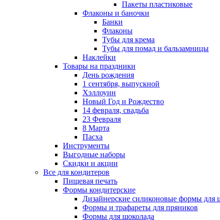
Пакеты пластиковые
Флаконы и баночки
Банки
Флаконы
Тубы для крема
Тубы для помад и бальзамницы
Наклейки
Товары на праздники
День рождения
1 сентября, выпускной
Хэллоуин
Новый Год и Рождество
14 февраля, свадьба
23 Февраля
8 Марта
Пасха
Инструменты
Выгодные наборы
Скидки и акции
Все для кондитеров
Пищевая печать
Формы кондитерские
Дизайнерские силиконовые формы для 
Формы и трафареты для пряников
Формы для шоколада