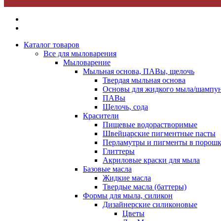
Каталог товаров
Все для мыловарения
Мыловарение
Мыльная основа, ПАВы, щелочь
Твердая мыльная основа
Основы для жидкого мыла/шампун
ПАВы
Щелочь, сода
Красители
Пищевые водорастворимые
Швейцарские пигментные пасты
Перламутры и пигменты в порошк
Глиттеры
Акриловые краски для мыла
Базовые масла
Жидкие масла
Твердые масла (баттеры)
Формы для мыла, силикон
Дизайнерские силиконовые
Цветы