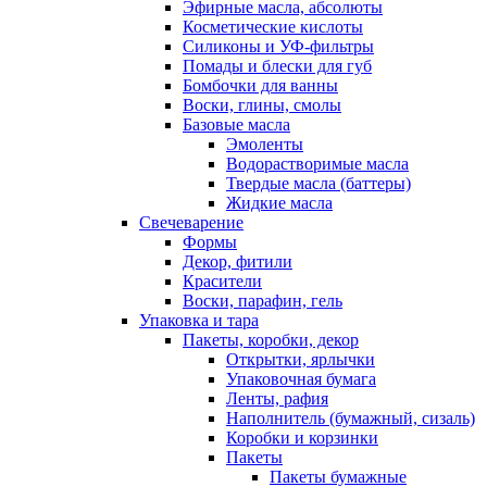
Эфирные масла, абсолюты
Косметические кислоты
Силиконы и УФ-фильтры
Помады и блески для губ
Бомбочки для ванны
Воски, глины, смолы
Базовые масла
Эмоленты
Водорастворимые масла
Твердые масла (баттеры)
Жидкие масла
Свечеварение
Формы
Декор, фитили
Красители
Воски, парафин, гель
Упаковка и тара
Пакеты, коробки, декор
Открытки, ярлычки
Упаковочная бумага
Ленты, рафия
Наполнитель (бумажный, сизаль)
Коробки и корзинки
Пакеты
Пакеты бумажные