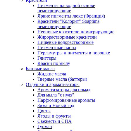
Красители
Пигменты на водной основе
немигрирующие
Яркие пигменты люкс (Франция)
Красители "Колорит" Soaptima
немигрирующие
Неоновые красители немигрирующие
Жирорастворимые красители
Пищевые водорастворимые
Пигментные пасты
Перламутры и пигменты в порошке
Глиттеры
Краски по мылу
Базовые масла
Жидкие масла
Твердые масла (баттеры)
Отдушки и ароматизаторы
Ароматизаторы для помад
Для мыла "с нуля"
Парфюмированные ароматы
Зима и Новый год
Цветы
Ягоды и фрукты
Свежесть и СПА
Гурман