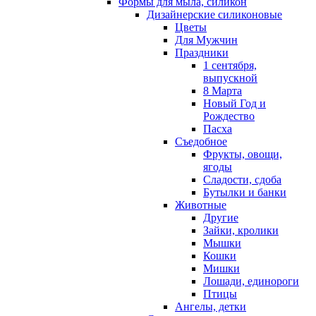
Формы для мыла, силикон
Дизайнерские силиконовые
Цветы
Для Мужчин
Праздники
1 сентября,
выпускной
8 Марта
Новый Год и
Рождество
Пасха
Съедобное
Фрукты, овощи,
ягоды
Сладости, сдоба
Бутылки и банки
Животные
Другие
Зайки, кролики
Мышки
Кошки
Мишки
Лошади, единороги
Птицы
Ангелы, детки