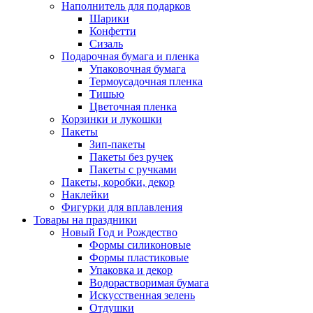
Наполнитель для подарков
Шарики
Конфетти
Сизаль
Подарочная бумага и пленка
Упаковочная бумага
Термоусадочная пленка
Тишью
Цветочная пленка
Корзинки и лукошки
Пакеты
Зип-пакеты
Пакеты без ручек
Пакеты с ручками
Пакеты, коробки, декор
Наклейки
Фигурки для вплавления
Товары на праздники
Новый Год и Рождество
Формы силиконовые
Формы пластиковые
Упаковка и декор
Водорастворимая бумага
Искусственная зелень
Отдушки