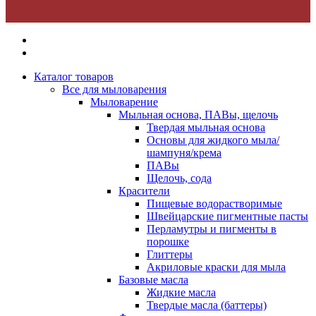
Каталог товаров
Все для мыловарения
Мыловарение
Мыльная основа, ПАВы, щелочь
Твердая мыльная основа
Основы для жидкого мыла/
шампуня/крема
ПАВы
Щелочь, сода
Красители
Пищевые водорастворимые
Швейцарские пигментные пасты
Перламутры и пигменты в
порошке
Глиттеры
Акриловые краски для мыла
Базовые масла
Жидкие масла
Твердые масла (баттеры)