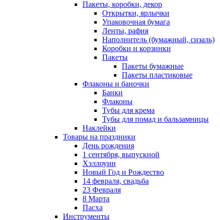
Пакеты, коробки, декор
Открытки, ярлычки
Упаковочная бумага
Ленты, рафия
Наполнитель (бумажный, сизаль)
Коробки и корзинки
Пакеты
Пакеты бумажные
Пакеты пластиковые
Флаконы и баночки
Банки
Флаконы
Тубы для крема
Тубы для помад и бальзамницы
Наклейки
Товары на праздники
День рождения
1 сентября, выпускной
Хэллоуин
Новый Год и Рождество
14 февраля, свадьба
23 Февраля
8 Марта
Пасха
Инструменты