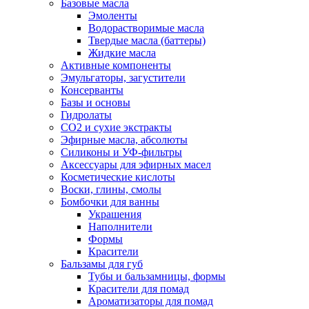
Базовые масла
Эмоленты
Водорастворимые масла
Твердые масла (баттеры)
Жидкие масла
Активные компоненты
Эмульгаторы, загустители
Консерванты
Базы и основы
Гидролаты
СО2 и сухие экстракты
Эфирные масла, абсолюты
Силиконы и УФ-фильтры
Аксессуары для эфирных масел
Косметические кислоты
Воски, глины, смолы
Бомбочки для ванны
Украшения
Наполнители
Формы
Красители
Бальзамы для губ
Тубы и бальзамницы, формы
Красители для помад
Ароматизаторы для помад