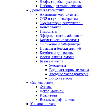
Люфа, скрабы, сухоцветы
Наборы для мыловарения
Домашняя косметика
Активные компоненты
СО2 и сухие экстракты
Эмульгаторы, загустители
Консерванты
Гидролаты
Эфирные масла, абсолюты
Косметические кислоты
Силиконы и УФ-фильтры
Помады и блески для губ
Бомбочки для ванны
Воски, глины, смолы
Базовые масла
Эмоленты
Водорастворимые масла
Твердые масла (баттеры)
Жидкие масла
Свечеварение
Формы
Декор, фитили
Красители
Воски, парафин, гель
Упаковка и тара