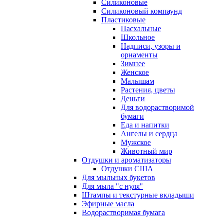
Силиконовые
Силиконовый компаунд
Пластиковые
Пасхальные
Школьное
Надписи, узоры и
орнаменты
Зимнее
Женское
Малышам
Растения, цветы
Деньги
Для водорастворимой
бумаги
Еда и напитки
Ангелы и сердца
Мужское
Животный мир
Отдушки и ароматизаторы
Отдушки США
Для мыльных букетов
Для мыла "с нуля"
Штампы и текстурные вкладыши
Эфирные масла
Водорастворимая бумага