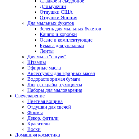
Сладкое и съедобное
Для мужчин
Отдушки США
Отдушки Япония
Для мыльных букетов
Зелень для мыльных букетов
Кашпо и коробки
Оазис и комплектующие
Бумага для упаковки
Ленты
Для мыла "с нуля"
Штампы
Эфирные масла
Аксессуары для эфирных масел
Водорастворимая бумага
Люфа, скрабы, сухоцветы
Наборы для мыловарения
Свечеварение
Цветная вощина
Отдушки для свечей
Формы
Декор, фитили
Красители
Воски
Домашняя косметика