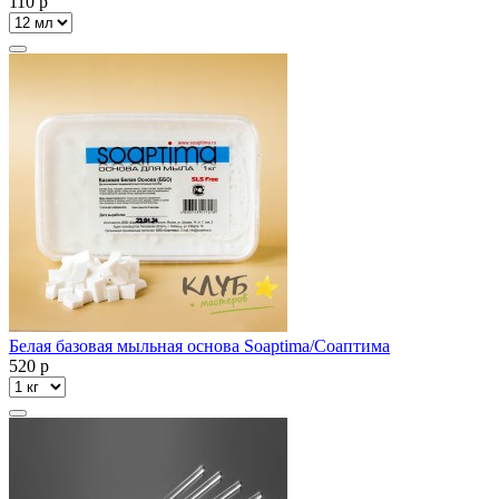
110
p
Белая базовая мыльная основа Soaptima/Соаптима
520
p