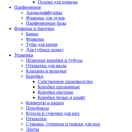
Основа для помады
Парфюмерия
Аромадиффузоры
Флаконы для духов
Парфюмерные базы
Флаконы и баночки
Банки
Флаконы
Тубы для крема
Для губных помад
Упаковка
Шляпные коробки и тубусы
Открытки для мыла
Клапаны и ярлычки
Коробки
Собственное производство
Коробки прозрачные
Коробки цветные
Коробки белые и крафт
Конверты и кашпо
Пенобоксы
Купола и сумочки для них
Открытки
Стаканы, супницы и пояски для них
Ленты