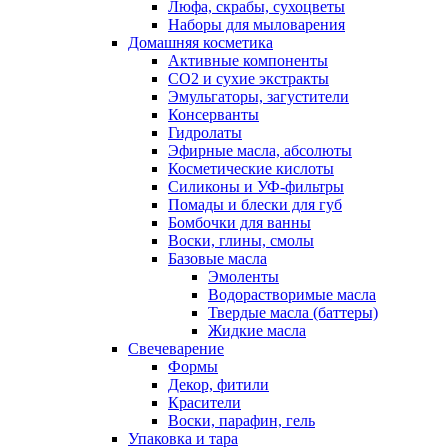
Люфа, скрабы, сухоцветы
Наборы для мыловарения
Домашняя косметика
Активные компоненты
СО2 и сухие экстракты
Эмульгаторы, загустители
Консерванты
Гидролаты
Эфирные масла, абсолюты
Косметические кислоты
Силиконы и УФ-фильтры
Помады и блески для губ
Бомбочки для ванны
Воски, глины, смолы
Базовые масла
Эмоленты
Водорастворимые масла
Твердые масла (баттеры)
Жидкие масла
Свечеварение
Формы
Декор, фитили
Красители
Воски, парафин, гель
Упаковка и тара