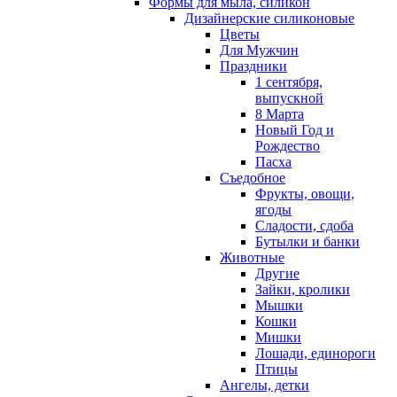
Формы для мыла, силикон
Дизайнерские силиконовые
Цветы
Для Мужчин
Праздники
1 сентября,
выпускной
8 Марта
Новый Год и
Рождество
Пасха
Съедобное
Фрукты, овощи,
ягоды
Сладости, сдоба
Бутылки и банки
Животные
Другие
Зайки, кролики
Мышки
Кошки
Мишки
Лошади, единороги
Птицы
Ангелы, детки