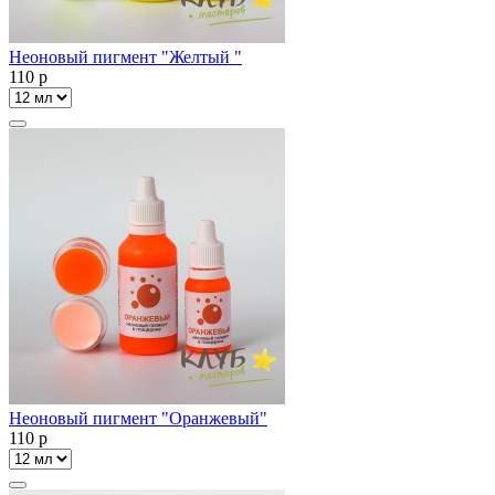
Неоновый пигмент "Желтый "
110
p
Неоновый пигмент "Оранжевый"
110
p