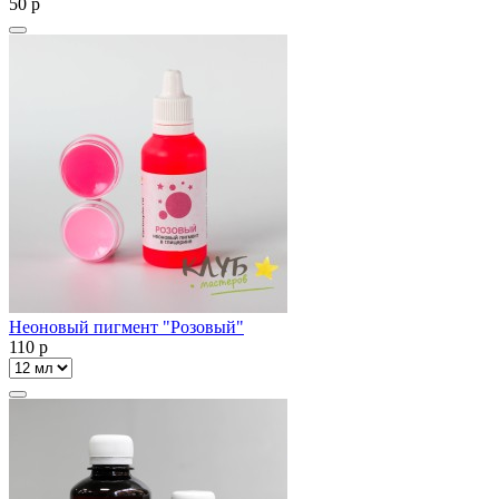
50
p
Неоновый пигмент "Розовый"
110
p