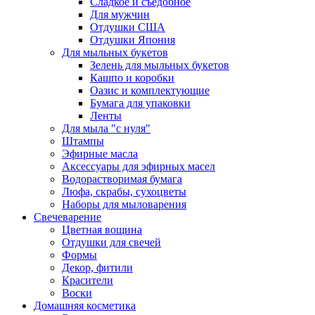
Сладкое и съедобное
Для мужчин
Отдушки США
Отдушки Япония
Для мыльных букетов
Зелень для мыльных букетов
Кашпо и коробки
Оазис и комплектующие
Бумага для упаковки
Ленты
Для мыла "с нуля"
Штампы
Эфирные масла
Аксессуары для эфирных масел
Водорастворимая бумага
Люфа, скрабы, сухоцветы
Наборы для мыловарения
Свечеварение
Цветная вощина
Отдушки для свечей
Формы
Декор, фитили
Красители
Воски
Домашняя косметика