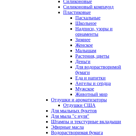
Силиконовые
Силиконовый компаунд
Пластиковые
Пасхальные
Школьное
Надписи, узоры и
орнаменты
Зимнее
Женское
Малышам
Растения, цветы
Деньги
Для водорастворимой
бумаги
Еда и напитки
Ангелы и сердца
Мужское
Животный мир
Отдушки и ароматизаторы
Отдушки США
Для мыльных букетов
Для мыла "с нуля"
Штампы и текстурные вкладыши
Эфирные масла
Водорастворимая бумага