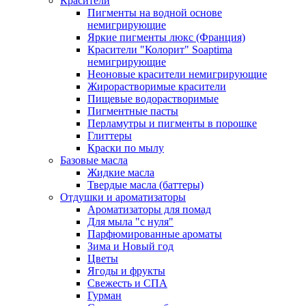
Красители
Пигменты на водной основе
немигрирующие
Яркие пигменты люкс (Франция)
Красители "Колорит" Soaptima
немигрирующие
Неоновые красители немигрирующие
Жирорастворимые красители
Пищевые водорастворимые
Пигментные пасты
Перламутры и пигменты в порошке
Глиттеры
Краски по мылу
Базовые масла
Жидкие масла
Твердые масла (баттеры)
Отдушки и ароматизаторы
Ароматизаторы для помад
Для мыла "с нуля"
Парфюмированные ароматы
Зима и Новый год
Цветы
Ягоды и фрукты
Свежесть и СПА
Гурман