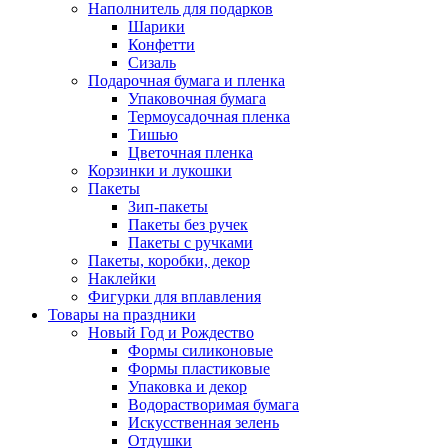
Наполнитель для подарков
Шарики
Конфетти
Сизаль
Подарочная бумага и пленка
Упаковочная бумага
Термоусадочная пленка
Тишью
Цветочная пленка
Корзинки и лукошки
Пакеты
Зип-пакеты
Пакеты без ручек
Пакеты с ручками
Пакеты, коробки, декор
Наклейки
Фигурки для вплавления
Товары на праздники
Новый Год и Рождество
Формы силиконовые
Формы пластиковые
Упаковка и декор
Водорастворимая бумага
Искусственная зелень
Отдушки