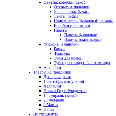
Пакеты, коробки, декор
Открытки, ярлычки
Упаковочная бумага
Ленты, рафия
Наполнитель (бумажный, сизаль)
Коробки и корзинки
Пакеты
Пакеты бумажные
Пакеты пластиковые
Флаконы и баночки
Банки
Флаконы
Тубы для крема
Тубы для помад и бальзамницы
Наклейки
Товары на праздники
День рождения
1 сентября, выпускной
Хэллоуин
Новый Год и Рождество
14 февраля, свадьба
23 Февраля
8 Марта
Пасха
Инструменты