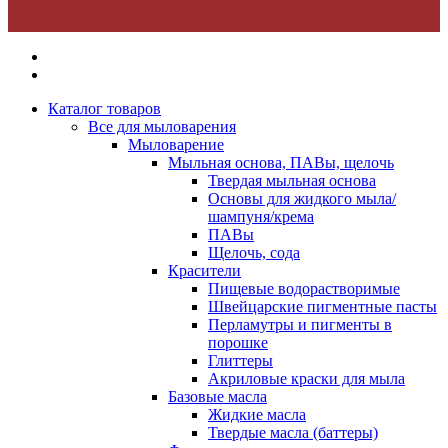
Каталог товаров
Все для мыловарения
Мыловарение
Мыльная основа, ПАВы, щелочь
Твердая мыльная основа
Основы для жидкого мыла/
шампуня/крема
ПАВы
Щелочь, сода
Красители
Пищевые водорастворимые
Швейцарские пигментные пасты
Перламутры и пигменты в
порошке
Глиттеры
Акриловые краски для мыла
Базовые масла
Жидкие масла
Твердые масла (баттеры)