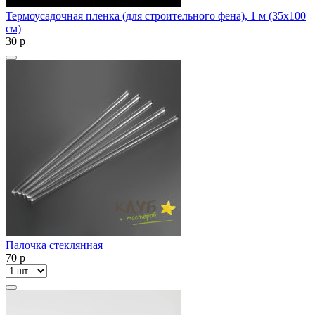
Термоусадочная пленка (для строительного фена), 1 м (35х100
см)
30
p
Палочка стеклянная
70
p