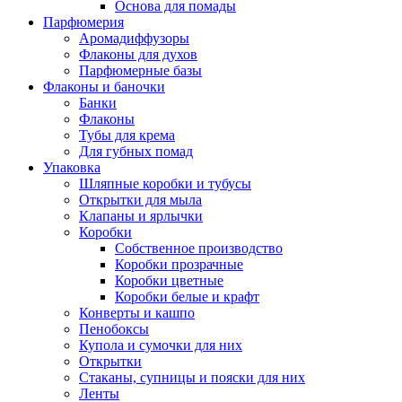
Основа для помады
Парфюмерия
Аромадиффузоры
Флаконы для духов
Парфюмерные базы
Флаконы и баночки
Банки
Флаконы
Тубы для крема
Для губных помад
Упаковка
Шляпные коробки и тубусы
Открытки для мыла
Клапаны и ярлычки
Коробки
Собственное производство
Коробки прозрачные
Коробки цветные
Коробки белые и крафт
Конверты и кашпо
Пенобоксы
Купола и сумочки для них
Открытки
Стаканы, супницы и пояски для них
Ленты