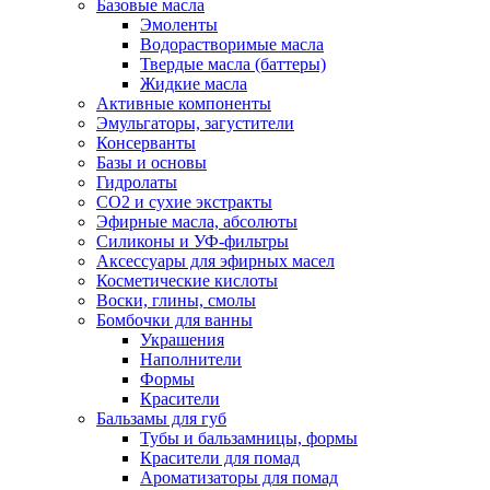
Базовые масла
Эмоленты
Водорастворимые масла
Твердые масла (баттеры)
Жидкие масла
Активные компоненты
Эмульгаторы, загустители
Консерванты
Базы и основы
Гидролаты
СО2 и сухие экстракты
Эфирные масла, абсолюты
Силиконы и УФ-фильтры
Аксессуары для эфирных масел
Косметические кислоты
Воски, глины, смолы
Бомбочки для ванны
Украшения
Наполнители
Формы
Красители
Бальзамы для губ
Тубы и бальзамницы, формы
Красители для помад
Ароматизаторы для помад