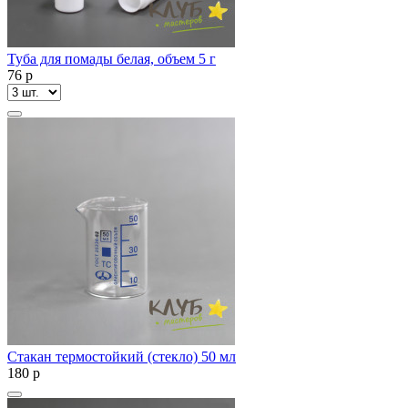
Туба для помады белая, объем 5 г
76
p
Стакан термостойкий (стекло) 50 мл
180
p