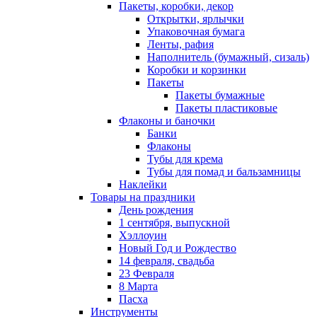
Пакеты, коробки, декор
Открытки, ярлычки
Упаковочная бумага
Ленты, рафия
Наполнитель (бумажный, сизаль)
Коробки и корзинки
Пакеты
Пакеты бумажные
Пакеты пластиковые
Флаконы и баночки
Банки
Флаконы
Тубы для крема
Тубы для помад и бальзамницы
Наклейки
Товары на праздники
День рождения
1 сентября, выпускной
Хэллоуин
Новый Год и Рождество
14 февраля, свадьба
23 Февраля
8 Марта
Пасха
Инструменты