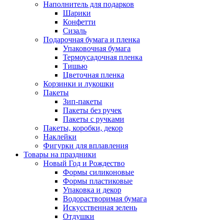
Наполнитель для подарков
Шарики
Конфетти
Сизаль
Подарочная бумага и пленка
Упаковочная бумага
Термоусадочная пленка
Тишью
Цветочная пленка
Корзинки и лукошки
Пакеты
Зип-пакеты
Пакеты без ручек
Пакеты с ручками
Пакеты, коробки, декор
Наклейки
Фигурки для вплавления
Товары на праздники
Новый Год и Рождество
Формы силиконовые
Формы пластиковые
Упаковка и декор
Водорастворимая бумага
Искусственная зелень
Отдушки