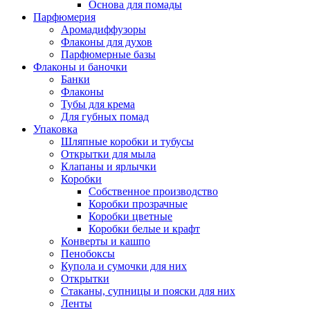
Основа для помады
Парфюмерия
Аромадиффузоры
Флаконы для духов
Парфюмерные базы
Флаконы и баночки
Банки
Флаконы
Тубы для крема
Для губных помад
Упаковка
Шляпные коробки и тубусы
Открытки для мыла
Клапаны и ярлычки
Коробки
Собственное производство
Коробки прозрачные
Коробки цветные
Коробки белые и крафт
Конверты и кашпо
Пенобоксы
Купола и сумочки для них
Открытки
Стаканы, супницы и пояски для них
Ленты