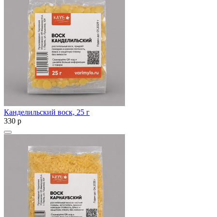
Канделильский воск, 25 г
330
p