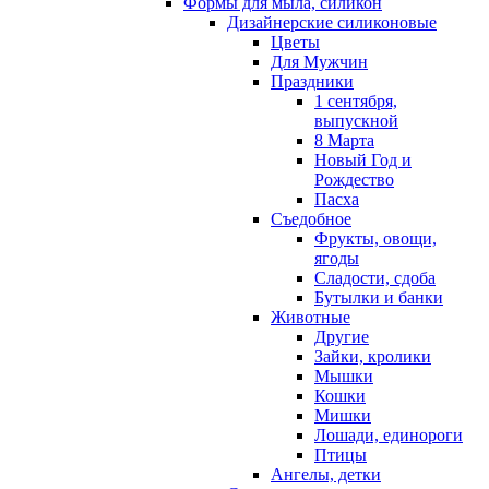
Формы для мыла, силикон
Дизайнерские силиконовые
Цветы
Для Мужчин
Праздники
1 сентября,
выпускной
8 Марта
Новый Год и
Рождество
Пасха
Съедобное
Фрукты, овощи,
ягоды
Сладости, сдоба
Бутылки и банки
Животные
Другие
Зайки, кролики
Мышки
Кошки
Мишки
Лошади, единороги
Птицы
Ангелы, детки