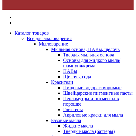
Каталог товаров
Все для мыловарения
Мыловарение
Мыльная основа, ПАВы, щелочь
Твердая мыльная основа
Основы для жидкого мыла/
шампуня/крема
ПАВы
Щелочь, сода
Красители
Пищевые водорастворимые
Швейцарские пигментные пасты
Перламутры и пигменты в
порошке
Глиттеры
Акриловые краски для мыла
Базовые масла
Жидкие масла
Твердые масла (баттеры)