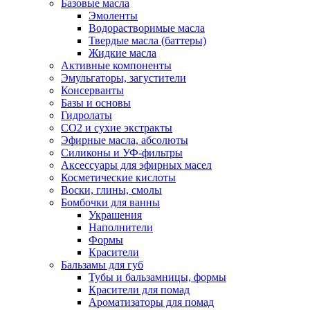
Базовые масла
Эмоленты
Водорастворимые масла
Твердые масла (баттеры)
Жидкие масла
Активные компоненты
Эмульгаторы, загустители
Консерванты
Базы и основы
Гидролаты
СО2 и сухие экстракты
Эфирные масла, абсолюты
Силиконы и УФ-фильтры
Аксессуары для эфирных масел
Косметические кислоты
Воски, глины, смолы
Бомбочки для ванны
Украшения
Наполнители
Формы
Красители
Бальзамы для губ
Тубы и бальзамницы, формы
Красители для помад
Ароматизаторы для помад