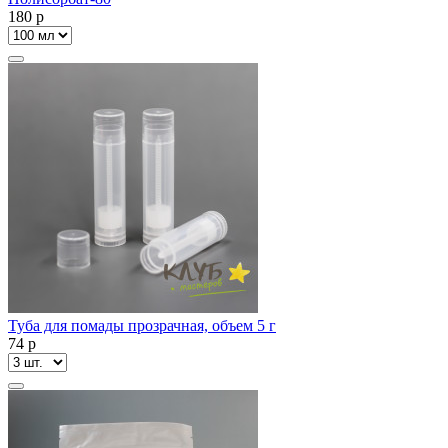
180
p
Туба для помады прозрачная, объем 5 г
74
p