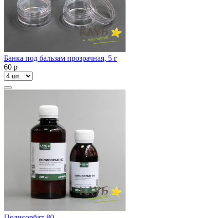
Банка под бальзам прозрачная, 5 г
60
p
Полисорбат-80