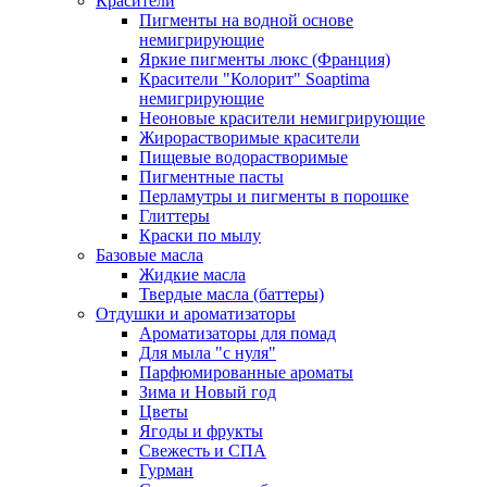
Красители
Пигменты на водной основе
немигрирующие
Яркие пигменты люкс (Франция)
Красители "Колорит" Soaptima
немигрирующие
Неоновые красители немигрирующие
Жирорастворимые красители
Пищевые водорастворимые
Пигментные пасты
Перламутры и пигменты в порошке
Глиттеры
Краски по мылу
Базовые масла
Жидкие масла
Твердые масла (баттеры)
Отдушки и ароматизаторы
Ароматизаторы для помад
Для мыла "с нуля"
Парфюмированные ароматы
Зима и Новый год
Цветы
Ягоды и фрукты
Свежесть и СПА
Гурман