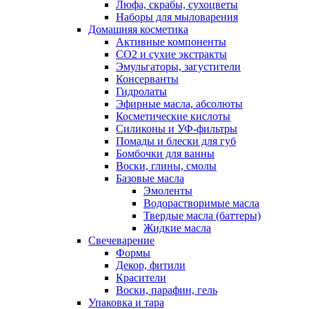
Люфа, скрабы, сухоцветы
Наборы для мыловарения
Домашняя косметика
Активные компоненты
СО2 и сухие экстракты
Эмульгаторы, загустители
Консерванты
Гидролаты
Эфирные масла, абсолюты
Косметические кислоты
Силиконы и УФ-фильтры
Помады и блески для губ
Бомбочки для ванны
Воски, глины, смолы
Базовые масла
Эмоленты
Водорастворимые масла
Твердые масла (баттеры)
Жидкие масла
Свечеварение
Формы
Декор, фитили
Красители
Воски, парафин, гель
Упаковка и тара