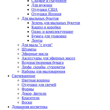
Сладкое и съедобное
Для мужчин
Отдушки США
Отдушки Япония
Для мыльных букетов
Зелень для мыльных букетов
Кашпо и коробки
Оазис и комплектующие
Бумага для упаковки
Ленты
Для мыла "с нуля"
Штампы
Эфирные масла
Аксессуары для эфирных масел
Водорастворимая бумага
Люфа, скрабы, сухоцветы
Наборы для мыловарения
Свечеварение
Цветная вощина
Отдушки для свечей
Формы
Декор, фитили
Красители
Воски
Домашняя косметика