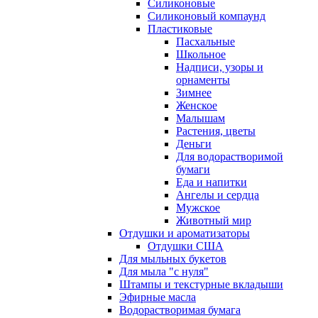
Силиконовые
Силиконовый компаунд
Пластиковые
Пасхальные
Школьное
Надписи, узоры и
орнаменты
Зимнее
Женское
Малышам
Растения, цветы
Деньги
Для водорастворимой
бумаги
Еда и напитки
Ангелы и сердца
Мужское
Животный мир
Отдушки и ароматизаторы
Отдушки США
Для мыльных букетов
Для мыла "с нуля"
Штампы и текстурные вкладыши
Эфирные масла
Водорастворимая бумага