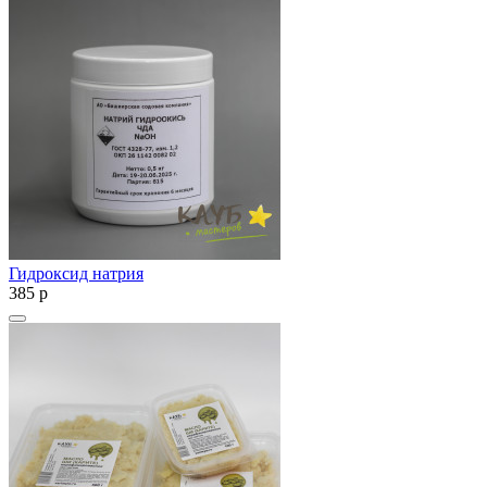
Гидроксид натрия
385
p