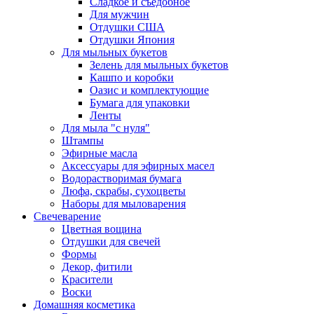
Сладкое и съедобное
Для мужчин
Отдушки США
Отдушки Япония
Для мыльных букетов
Зелень для мыльных букетов
Кашпо и коробки
Оазис и комплектующие
Бумага для упаковки
Ленты
Для мыла "с нуля"
Штампы
Эфирные масла
Аксессуары для эфирных масел
Водорастворимая бумага
Люфа, скрабы, сухоцветы
Наборы для мыловарения
Свечеварение
Цветная вощина
Отдушки для свечей
Формы
Декор, фитили
Красители
Воски
Домашняя косметика