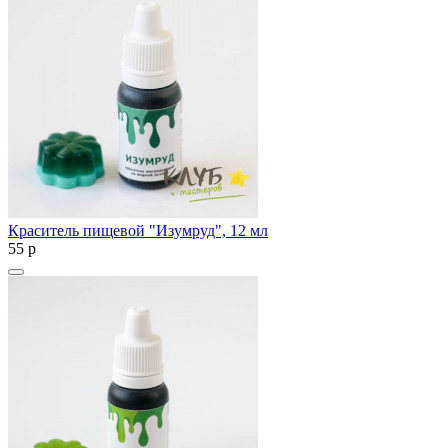
Краситель пищевой "Изумруд", 12 мл
55
p