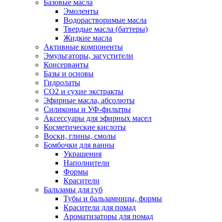
Базовые масла
Эмоленты
Водорастворимые масла
Твердые масла (баттеры)
Жидкие масла
Активные компоненты
Эмульгаторы, загустители
Консерванты
Базы и основы
Гидролаты
СО2 и сухие экстракты
Эфирные масла, абсолюты
Силиконы и УФ-фильтры
Аксессуары для эфирных масел
Косметические кислоты
Воски, глины, смолы
Бомбочки для ванны
Украшения
Наполнители
Формы
Красители
Бальзамы для губ
Тубы и бальзамницы, формы
Красители для помад
Ароматизаторы для помад