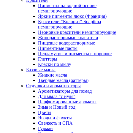
Красители
Пигменты на водной основе
немигрирующие
Яркие пигменты люкс (Франция)
Красители "Колорит" Soaptima
немигрирующие
Неоновые красители немигрирующие
Жирорастворимые красители
Пищевые водорастворимые
Пигментные пасты
Перламутры и пигменты в порошке
Глиттеры
Краски по мылу
Базовые масла
Жидкие масла
Твердые масла (баттеры)
Отдушки и ароматизаторы
Ароматизаторы для помад
Для мыла "с нуля"
Парфюмированные ароматы
Зима и Новый год
Цветы
Ягоды и фрукты
Свежесть и СПА
Гурман