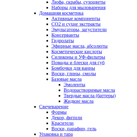
Люфа, скрабы, сухоцветы
Наборы для мыловарения
Домашняя косметика
Активные компоненты
СО2 и сухие экстракты
Эмульгаторы, загустители
Консерванты
Гидролаты
Эфирные масла, абсолюты
Косметические кислоты
Силиконы и УФ-фильтры
Помады и блески для губ
Бомбочки для ванны
Воски, глины, смолы
Базовые масла
Эмоленты
Водорастворимые масла
Твердые масла (баттеры)
Жидкие масла
Свечеварение
Формы
Декор, фитили
Красители
Воски, парафин, гель
Упаковка и тара