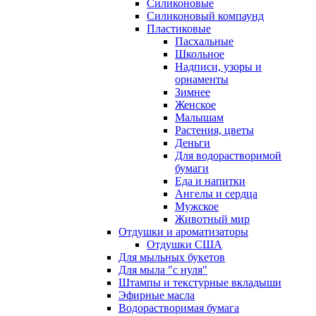
Силиконовые
Силиконовый компаунд
Пластиковые
Пасхальные
Школьное
Надписи, узоры и
орнаменты
Зимнее
Женское
Малышам
Растения, цветы
Деньги
Для водорастворимой
бумаги
Еда и напитки
Ангелы и сердца
Мужское
Животный мир
Отдушки и ароматизаторы
Отдушки США
Для мыльных букетов
Для мыла "с нуля"
Штампы и текстурные вкладыши
Эфирные масла
Водорастворимая бумага