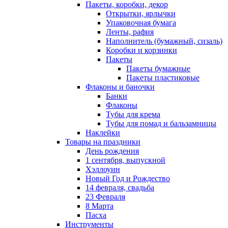
Пакеты, коробки, декор
Открытки, ярлычки
Упаковочная бумага
Ленты, рафия
Наполнитель (бумажный, сизаль)
Коробки и корзинки
Пакеты
Пакеты бумажные
Пакеты пластиковые
Флаконы и баночки
Банки
Флаконы
Тубы для крема
Тубы для помад и бальзамницы
Наклейки
Товары на праздники
День рождения
1 сентября, выпускной
Хэллоуин
Новый Год и Рождество
14 февраля, свадьба
23 Февраля
8 Марта
Пасха
Инструменты