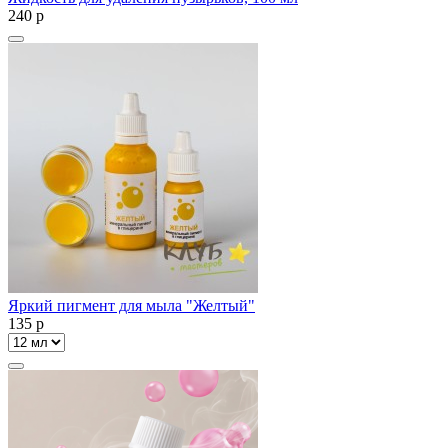
240
p
Яркий пигмент для мыла "Желтый"
135
p