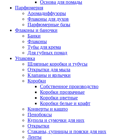
Основа для помады
Парфюмерия
Аромадиффузоры
Флаконы для духов
Парфюмерные базы
Флаконы и баночки
Банки
Флаконы
Тубы для крема
Для губных помад
Упаковка
Шляпные коробки и тубусы
Открытки для мыла
Клапаны и ярлычки
Коробки
Собственное производство
Коробки прозрачные
Коробки цветные
Коробки белые и крафт
Конверты и кашпо
Пенобоксы
Купола и сумочки для них
Открытки
Стаканы, супницы и пояски для них
Ленты