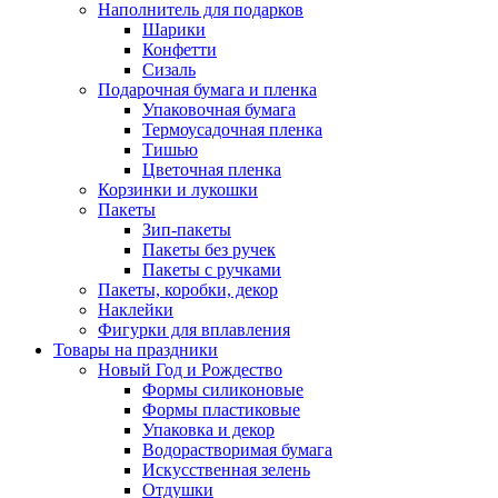
Наполнитель для подарков
Шарики
Конфетти
Сизаль
Подарочная бумага и пленка
Упаковочная бумага
Термоусадочная пленка
Тишью
Цветочная пленка
Корзинки и лукошки
Пакеты
Зип-пакеты
Пакеты без ручек
Пакеты с ручками
Пакеты, коробки, декор
Наклейки
Фигурки для вплавления
Товары на праздники
Новый Год и Рождество
Формы силиконовые
Формы пластиковые
Упаковка и декор
Водорастворимая бумага
Искусственная зелень
Отдушки