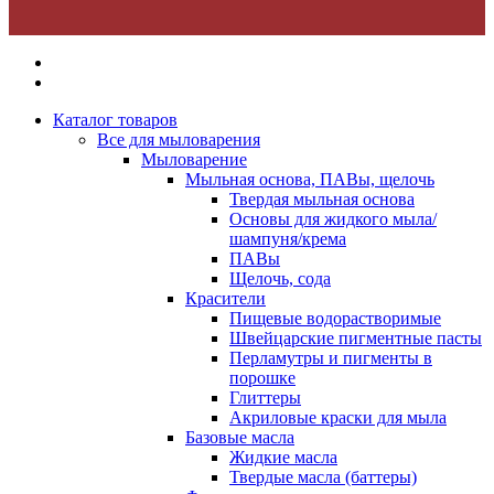
Каталог товаров
Все для мыловарения
Мыловарение
Мыльная основа, ПАВы, щелочь
Твердая мыльная основа
Основы для жидкого мыла/
шампуня/крема
ПАВы
Щелочь, сода
Красители
Пищевые водорастворимые
Швейцарские пигментные пасты
Перламутры и пигменты в
порошке
Глиттеры
Акриловые краски для мыла
Базовые масла
Жидкие масла
Твердые масла (баттеры)