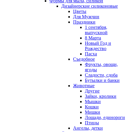
Формы для мыла, силикон
Дизайнерские силиконовые
Цветы
Для Мужчин
Праздники
1 сентября,
выпускной
8 Марта
Новый Год и
Рождество
Пасха
Съедобное
Фрукты, овощи,
ягоды
Сладости, сдоба
Бутылки и банки
Животные
Другие
Зайки, кролики
Мышки
Кошки
Мишки
Лошади, единороги
Птицы
Ангелы, детки