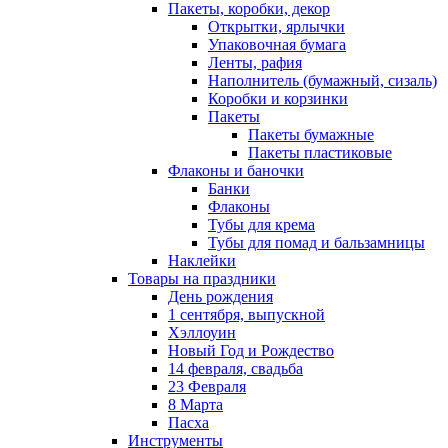
Пакеты, коробки, декор
Открытки, ярлычки
Упаковочная бумага
Ленты, рафия
Наполнитель (бумажный, сизаль)
Коробки и корзинки
Пакеты
Пакеты бумажные
Пакеты пластиковые
Флаконы и баночки
Банки
Флаконы
Тубы для крема
Тубы для помад и бальзамницы
Наклейки
Товары на праздники
День рождения
1 сентября, выпускной
Хэллоуин
Новый Год и Рождество
14 февраля, свадьба
23 Февраля
8 Марта
Пасха
Инструменты