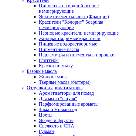
Красители
Пигменты на водной основе
немигрирующие
Яркие пигменты люкс (Франция)
Красители "Колорит" Soaptima
немигрирующие
Неоновые красители немигрирующие
Жирорастворимые красители
Пищевые водорастворимые
Пигментные пасты
Перламутры и пигменты в порошке
Глиттеры
Краски по мылу
Базовые масла
Жидкие масла
Твердые масла (баттеры)
Отдушки и ароматизаторы
Ароматизаторы для помад
Для мыла "с нуля"
Парфюмированные ароматы
Зима и Новый год
Цветы
Ягоды и фрукты
Свежесть и СПА
Гурман