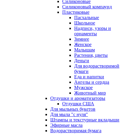
Силиконовые
Силиконовый компаунд
Пластиковые
Пасхальные
Школьное
Надписи, узоры и
орнаменты
Зимнее
Женское
Малышам
Растения, цветы
Деньги
Для водорастворимой
бумаги
Еда и напитки
Ангелы и сердца
Мужское
Животный мир
Отдушки и ароматизаторы
Отдушки США
Для мыльных букетов
Для мыла "с нуля"
Штампы и текстурные вкладыши
Эфирные масла
Водорастворимая бумага