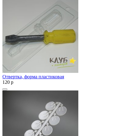
Отвертка, форма пластиковая
120
p