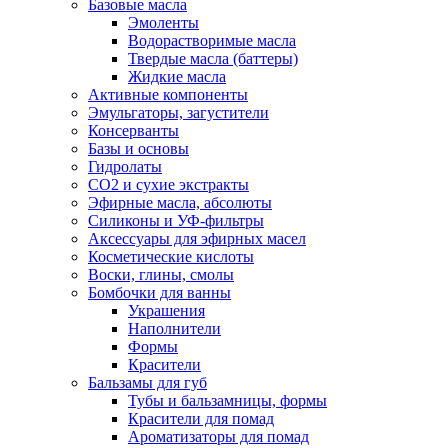
Базовые масла
Эмоленты
Водорастворимые масла
Твердые масла (баттеры)
Жидкие масла
Активные компоненты
Эмульгаторы, загустители
Консерванты
Базы и основы
Гидролаты
СО2 и сухие экстракты
Эфирные масла, абсолюты
Силиконы и УФ-фильтры
Аксессуары для эфирных масел
Косметические кислоты
Воски, глины, смолы
Бомбочки для ванны
Украшения
Наполнители
Формы
Красители
Бальзамы для губ
Тубы и бальзамницы, формы
Красители для помад
Ароматизаторы для помад