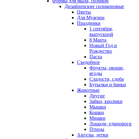
Формы для мыла, силикон
Дизайнерские силиконовые
Цветы
Для Мужчин
Праздники
1 сентября,
выпускной
8 Марта
Новый Год и
Рождество
Пасха
Съедобное
Фрукты, овощи,
ягоды
Сладости, сдоба
Бутылки и банки
Животные
Другие
Зайки, кролики
Мышки
Кошки
Мишки
Лошади, единороги
Птицы
Ангелы, детки