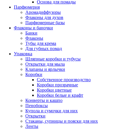
Основа для помады
Парфюмерия
Аромадиффузоры
Флаконы для духов
Парфюмерные базы
Флаконы и баночки
Банки
Флаконы
Тубы для крема
Для губных помад
Упаковка
Шляпные коробки и тубусы
Открытки для мыла
Клапаны и ярлычки
Коробки
Собственное производство
Коробки прозрачные
Коробки цветные
Коробки белые и крафт
Конверты и кашпо
Пенобоксы
Купола и сумочки для них
Открытки
Стаканы, супницы и пояски для них
Ленты