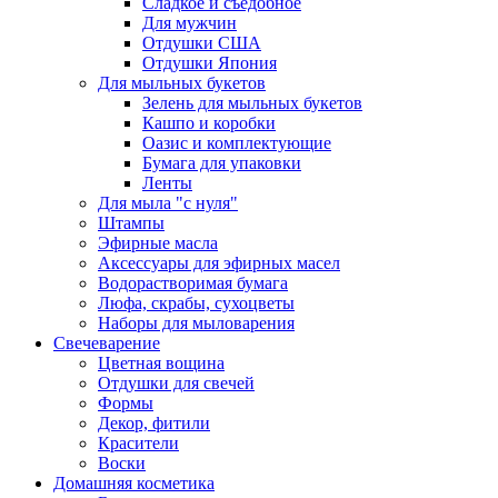
Сладкое и съедобное
Для мужчин
Отдушки США
Отдушки Япония
Для мыльных букетов
Зелень для мыльных букетов
Кашпо и коробки
Оазис и комплектующие
Бумага для упаковки
Ленты
Для мыла "с нуля"
Штампы
Эфирные масла
Аксессуары для эфирных масел
Водорастворимая бумага
Люфа, скрабы, сухоцветы
Наборы для мыловарения
Свечеварение
Цветная вощина
Отдушки для свечей
Формы
Декор, фитили
Красители
Воски
Домашняя косметика