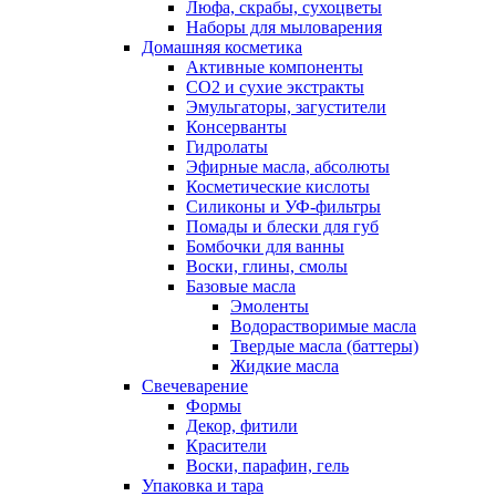
Люфа, скрабы, сухоцветы
Наборы для мыловарения
Домашняя косметика
Активные компоненты
СО2 и сухие экстракты
Эмульгаторы, загустители
Консерванты
Гидролаты
Эфирные масла, абсолюты
Косметические кислоты
Силиконы и УФ-фильтры
Помады и блески для губ
Бомбочки для ванны
Воски, глины, смолы
Базовые масла
Эмоленты
Водорастворимые масла
Твердые масла (баттеры)
Жидкие масла
Свечеварение
Формы
Декор, фитили
Красители
Воски, парафин, гель
Упаковка и тара