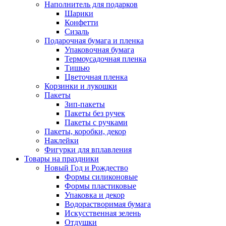
Наполнитель для подарков
Шарики
Конфетти
Сизаль
Подарочная бумага и пленка
Упаковочная бумага
Термоусадочная пленка
Тишью
Цветочная пленка
Корзинки и лукошки
Пакеты
Зип-пакеты
Пакеты без ручек
Пакеты с ручками
Пакеты, коробки, декор
Наклейки
Фигурки для вплавления
Товары на праздники
Новый Год и Рождество
Формы силиконовые
Формы пластиковые
Упаковка и декор
Водорастворимая бумага
Искусственная зелень
Отдушки