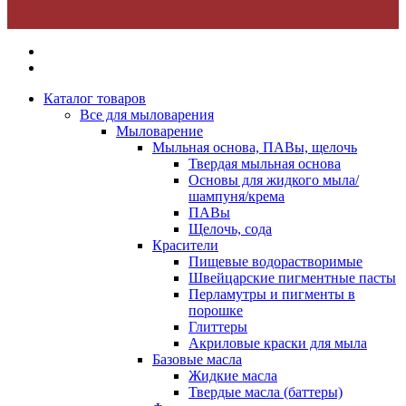
Каталог товаров
Все для мыловарения
Мыловарение
Мыльная основа, ПАВы, щелочь
Твердая мыльная основа
Основы для жидкого мыла/
шампуня/крема
ПАВы
Щелочь, сода
Красители
Пищевые водорастворимые
Швейцарские пигментные пасты
Перламутры и пигменты в
порошке
Глиттеры
Акриловые краски для мыла
Базовые масла
Жидкие масла
Твердые масла (баттеры)