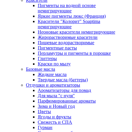
Красители
Пигменты на водной основе
немигрирующие
Яркие пигменты люкс (Франция)
Красители "Колорит" Soaptima
немигрирующие
Неоновые красители немигрирующие
Жирорастворимые красители
Пищевые водорастворимые
Пигментные пасты
Перламутры и пигменты в порошке
Глиттеры
Краски по мылу
Базовые масла
Жидкие масла
Твердые масла (баттеры)
Отдушки и ароматизаторы
Ароматизаторы для помад
Для мыла "с нуля"
Парфюмированные ароматы
Зима и Новый год
Цветы
Ягоды и фрукты
Свежесть и СПА
Гурман