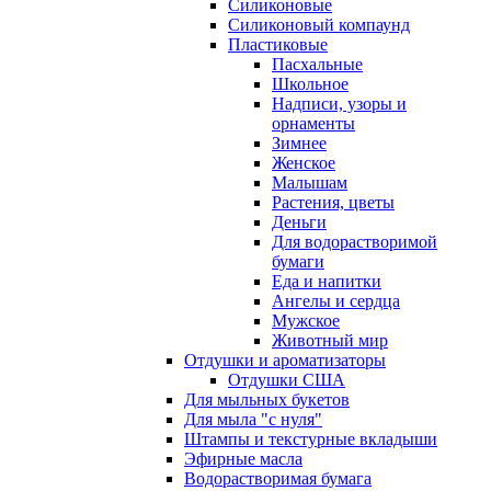
Силиконовые
Силиконовый компаунд
Пластиковые
Пасхальные
Школьное
Надписи, узоры и
орнаменты
Зимнее
Женское
Малышам
Растения, цветы
Деньги
Для водорастворимой
бумаги
Еда и напитки
Ангелы и сердца
Мужское
Животный мир
Отдушки и ароматизаторы
Отдушки США
Для мыльных букетов
Для мыла "с нуля"
Штампы и текстурные вкладыши
Эфирные масла
Водорастворимая бумага