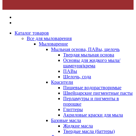
Каталог товаров
Все для мыловарения
Мыловарение
Мыльная основа, ПАВы, щелочь
Твердая мыльная основа
Основы для жидкого мыла/
шампуня/крема
ПАВы
Щелочь, сода
Красители
Пищевые водорастворимые
Швейцарские пигментные пасты
Перламутры и пигменты в
порошке
Глиттеры
Акриловые краски для мыла
Базовые масла
Жидкие масла
Твердые масла (баттеры)