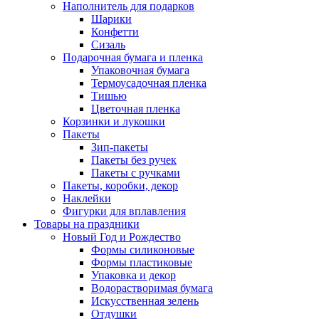
Наполнитель для подарков
Шарики
Конфетти
Сизаль
Подарочная бумага и пленка
Упаковочная бумага
Термоусадочная пленка
Тишью
Цветочная пленка
Корзинки и лукошки
Пакеты
Зип-пакеты
Пакеты без ручек
Пакеты с ручками
Пакеты, коробки, декор
Наклейки
Фигурки для вплавления
Товары на праздники
Новый Год и Рождество
Формы силиконовые
Формы пластиковые
Упаковка и декор
Водорастворимая бумага
Искусственная зелень
Отдушки