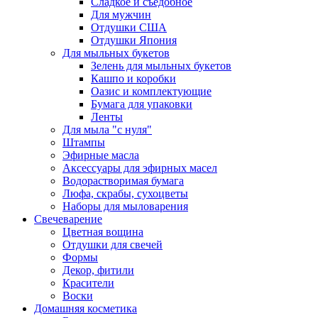
Сладкое и съедобное
Для мужчин
Отдушки США
Отдушки Япония
Для мыльных букетов
Зелень для мыльных букетов
Кашпо и коробки
Оазис и комплектующие
Бумага для упаковки
Ленты
Для мыла "с нуля"
Штампы
Эфирные масла
Аксессуары для эфирных масел
Водорастворимая бумага
Люфа, скрабы, сухоцветы
Наборы для мыловарения
Свечеварение
Цветная вощина
Отдушки для свечей
Формы
Декор, фитили
Красители
Воски
Домашняя косметика