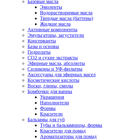
Базовые масла
Эмоленты
Водорастворимые масла
Твердые масла (баттеры)
Жидкие масла
Активные компоненты
Эмульгаторы, загустители
Консерванты
Базы и основы
Гидролаты
СО2 и сухие экстракты
Эфирные масла, абсолюты
Силиконы и УФ-фильтры
Аксессуары для эфирных масел
Косметические кислоты
Воски, глины, смолы
Бомбочки для ванны
Украшения
Наполнители
Формы
Красители
Бальзамы для губ
Тубы и бальзамницы, формы
Красители для помад
Ароматизаторы для помад