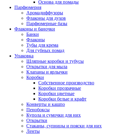
Основа для помады
Парфюмерия
Аромадиффузоры
Флаконы для духов
Парфюмерные базы
Флаконы и баночки
Банки
Флаконы
Тубы для крема
Для губных помад
Упаковка
Шляпные коробки и тубусы
Открытки для мыла
Клапаны и ярлычки
Коробки
Собственное производство
Коробки прозрачные
Коробки цветные
Коробки белые и крафт
Конверты и кашпо
Пенобоксы
Купола и сумочки для них
Открытки
Стаканы, супницы и пояски для них
Ленты