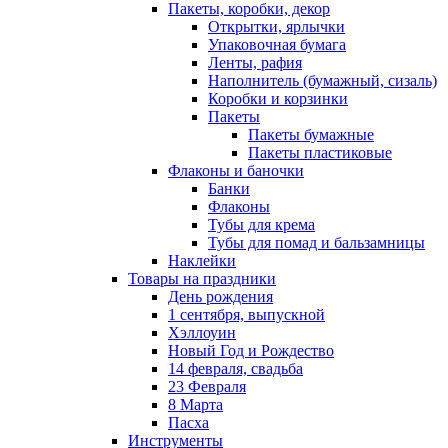
Пакеты, коробки, декор
Открытки, ярлычки
Упаковочная бумага
Ленты, рафия
Наполнитель (бумажный, сизаль)
Коробки и корзинки
Пакеты
Пакеты бумажные
Пакеты пластиковые
Флаконы и баночки
Банки
Флаконы
Тубы для крема
Тубы для помад и бальзамницы
Наклейки
Товары на праздники
День рождения
1 сентября, выпускной
Хэллоуин
Новый Год и Рождество
14 февраля, свадьба
23 Февраля
8 Марта
Пасха
Инструменты