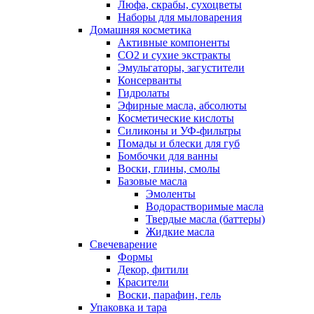
Люфа, скрабы, сухоцветы
Наборы для мыловарения
Домашняя косметика
Активные компоненты
СО2 и сухие экстракты
Эмульгаторы, загустители
Консерванты
Гидролаты
Эфирные масла, абсолюты
Косметические кислоты
Силиконы и УФ-фильтры
Помады и блески для губ
Бомбочки для ванны
Воски, глины, смолы
Базовые масла
Эмоленты
Водорастворимые масла
Твердые масла (баттеры)
Жидкие масла
Свечеварение
Формы
Декор, фитили
Красители
Воски, парафин, гель
Упаковка и тара