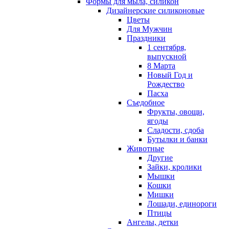
Формы для мыла, силикон
Дизайнерские силиконовые
Цветы
Для Мужчин
Праздники
1 сентября,
выпускной
8 Марта
Новый Год и
Рождество
Пасха
Съедобное
Фрукты, овощи,
ягоды
Сладости, сдоба
Бутылки и банки
Животные
Другие
Зайки, кролики
Мышки
Кошки
Мишки
Лошади, единороги
Птицы
Ангелы, детки