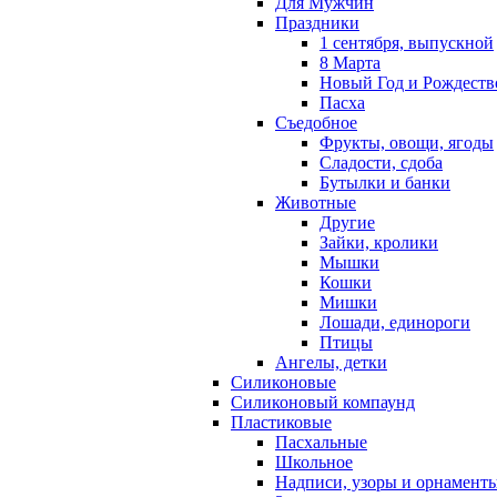
Для Мужчин
Праздники
1 сентября, выпускной
8 Марта
Новый Год и Рождеств
Пасха
Съедобное
Фрукты, овощи, ягоды
Сладости, сдоба
Бутылки и банки
Животные
Другие
Зайки, кролики
Мышки
Кошки
Мишки
Лошади, единороги
Птицы
Ангелы, детки
Силиконовые
Силиконовый компаунд
Пластиковые
Пасхальные
Школьное
Надписи, узоры и орнамент