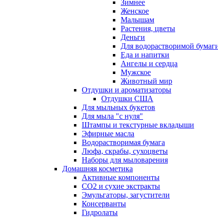
Зимнее
Женское
Малышам
Растения, цветы
Деньги
Для водорастворимой бумаг
Еда и напитки
Ангелы и сердца
Мужское
Животный мир
Отдушки и ароматизаторы
Отдушки США
Для мыльных букетов
Для мыла "с нуля"
Штампы и текстурные вкладыши
Эфирные масла
Водорастворимая бумага
Люфа, скрабы, сухоцветы
Наборы для мыловарения
Домашняя косметика
Активные компоненты
СО2 и сухие экстракты
Эмульгаторы, загустители
Консерванты
Гидролаты