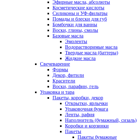
Эфирные масла, абсолюты
Косметические кислоты
Силиконы и УФ-фильтры
Помады и блески для губ
Бомбочки для ванны
Воски, глины, смолы
Базовые масла
Эмоленты
Водорастворимые масла
Твердые масла (баттеры)
Жидкие масла
Свечеварение
Формы
Декор, фитили
Красители
Воски, парафин, гель
Упаковка и тара
Пакеты, коробки, декор
Открытки, ярлычки
Упаковочная бумага
Ленты, рафия
Наполнитель (бумажный, сизаль)
Коробки и корзинки
Пакеты
Пакеты бумажные