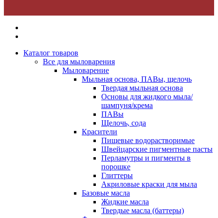
Каталог товаров
Все для мыловарения
Мыловарение
Мыльная основа, ПАВы, щелочь
Твердая мыльная основа
Основы для жидкого мыла/
шампуня/крема
ПАВы
Щелочь, сода
Красители
Пищевые водорастворимые
Швейцарские пигментные пасты
Перламутры и пигменты в
порошке
Глиттеры
Акриловые краски для мыла
Базовые масла
Жидкие масла
Твердые масла (баттеры)