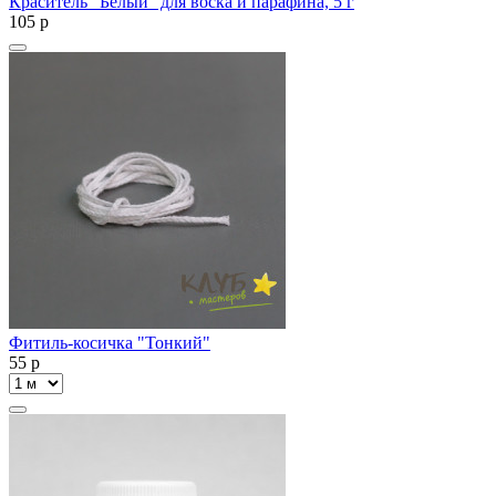
Краситель "Белый" для воска и парафина, 5 г
105
p
Фитиль-косичка "Тонкий"
55
p