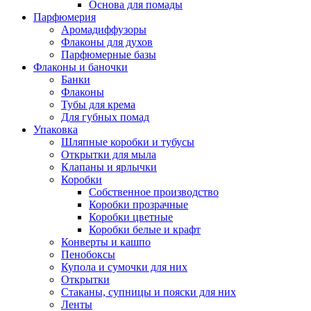
Основа для помады
Парфюмерия
Аромадиффузоры
Флаконы для духов
Парфюмерные базы
Флаконы и баночки
Банки
Флаконы
Тубы для крема
Для губных помад
Упаковка
Шляпные коробки и тубусы
Открытки для мыла
Клапаны и ярлычки
Коробки
Собственное производство
Коробки прозрачные
Коробки цветные
Коробки белые и крафт
Конверты и кашпо
Пенобоксы
Купола и сумочки для них
Открытки
Стаканы, супницы и пояски для них
Ленты