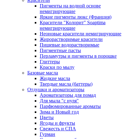
Красители
Пигменты на водной основе
немигрирующие
Яркие пигменты люкс (Франция)
Красители "Колорит" Soaptima
немигрирующие
Неоновые красители немигрирующие
Жирорастворимые красители
Пищевые водорастворимые
Пигментные пасты
Перламутры и пигменты в порошке
Глиттеры
Краски по мылу
Базовые масла
Жидкие масла
Твердые масла (баттеры)
Отдушки и ароматизаторы
Ароматизаторы для помад
Для мыла "с нуля"
Парфюмированные ароматы
Зима и Новый год
Цветы
Ягоды и фрукты
Свежесть и СПА
Гурман