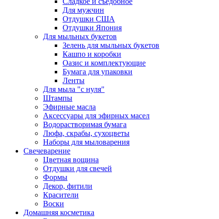
Сладкое и съедобное
Для мужчин
Отдушки США
Отдушки Япония
Для мыльных букетов
Зелень для мыльных букетов
Кашпо и коробки
Оазис и комплектующие
Бумага для упаковки
Ленты
Для мыла "с нуля"
Штампы
Эфирные масла
Аксессуары для эфирных масел
Водорастворимая бумага
Люфа, скрабы, сухоцветы
Наборы для мыловарения
Свечеварение
Цветная вощина
Отдушки для свечей
Формы
Декор, фитили
Красители
Воски
Домашняя косметика