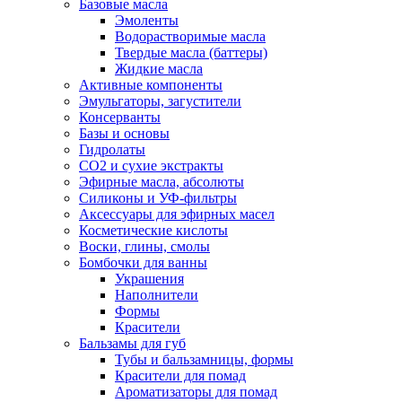
Базовые масла
Эмоленты
Водорастворимые масла
Твердые масла (баттеры)
Жидкие масла
Активные компоненты
Эмульгаторы, загустители
Консерванты
Базы и основы
Гидролаты
СО2 и сухие экстракты
Эфирные масла, абсолюты
Силиконы и УФ-фильтры
Аксессуары для эфирных масел
Косметические кислоты
Воски, глины, смолы
Бомбочки для ванны
Украшения
Наполнители
Формы
Красители
Бальзамы для губ
Тубы и бальзамницы, формы
Красители для помад
Ароматизаторы для помад