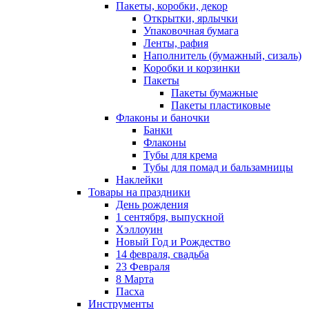
Пакеты, коробки, декор
Открытки, ярлычки
Упаковочная бумага
Ленты, рафия
Наполнитель (бумажный, сизаль)
Коробки и корзинки
Пакеты
Пакеты бумажные
Пакеты пластиковые
Флаконы и баночки
Банки
Флаконы
Тубы для крема
Тубы для помад и бальзамницы
Наклейки
Товары на праздники
День рождения
1 сентября, выпускной
Хэллоуин
Новый Год и Рождество
14 февраля, свадьба
23 Февраля
8 Марта
Пасха
Инструменты