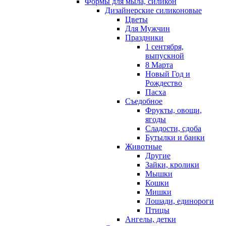
Формы для мыла, силикон
Дизайнерские силиконовые
Цветы
Для Мужчин
Праздники
1 сентября,
выпускной
8 Марта
Новый Год и
Рождество
Пасха
Съедобное
Фрукты, овощи,
ягоды
Сладости, сдоба
Бутылки и банки
Животные
Другие
Зайки, кролики
Мышки
Кошки
Мишки
Лошади, единороги
Птицы
Ангелы, детки