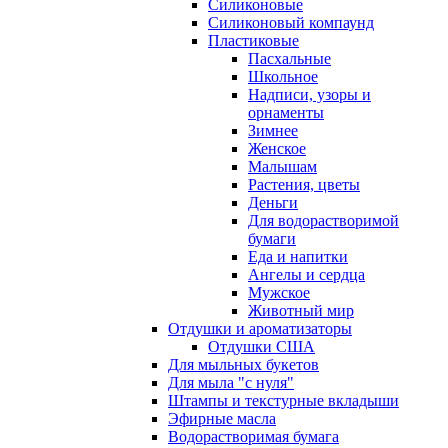
Силиконовые
Силиконовый компаунд
Пластиковые
Пасхальные
Школьное
Надписи, узоры и
орнаменты
Зимнее
Женское
Малышам
Растения, цветы
Деньги
Для водорастворимой
бумаги
Еда и напитки
Ангелы и сердца
Мужское
Животный мир
Отдушки и ароматизаторы
Отдушки США
Для мыльных букетов
Для мыла "с нуля"
Штампы и текстурные вкладыши
Эфирные масла
Водорастворимая бумага