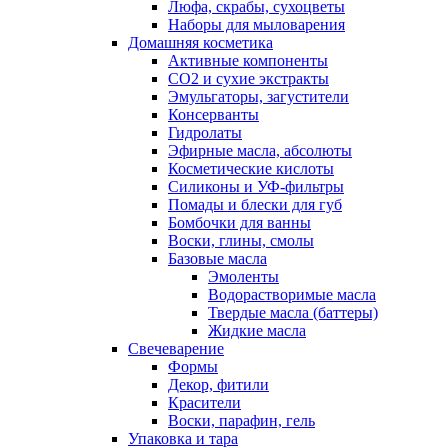
Люфа, скрабы, сухоцветы
Наборы для мыловарения
Домашняя косметика
Активные компоненты
СО2 и сухие экстракты
Эмульгаторы, загустители
Консерванты
Гидролаты
Эфирные масла, абсолюты
Косметические кислоты
Силиконы и УФ-фильтры
Помады и блески для губ
Бомбочки для ванны
Воски, глины, смолы
Базовые масла
Эмоленты
Водорастворимые масла
Твердые масла (баттеры)
Жидкие масла
Свечеварение
Формы
Декор, фитили
Красители
Воски, парафин, гель
Упаковка и тара