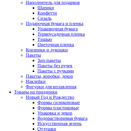
Наполнитель для подарков
Шарики
Конфетти
Сизаль
Подарочная бумага и пленка
Упаковочная бумага
Термоусадочная пленка
Тишью
Цветочная пленка
Корзинки и лукошки
Пакеты
Зип-пакеты
Пакеты без ручек
Пакеты с ручками
Пакеты, коробки, декор
Наклейки
Фигурки для вплавления
Товары на праздники
Новый Год и Рождество
Формы силиконовые
Формы пластиковые
Упаковка и декор
Водорастворимая бумага
Искусственная зелень
Отдушки