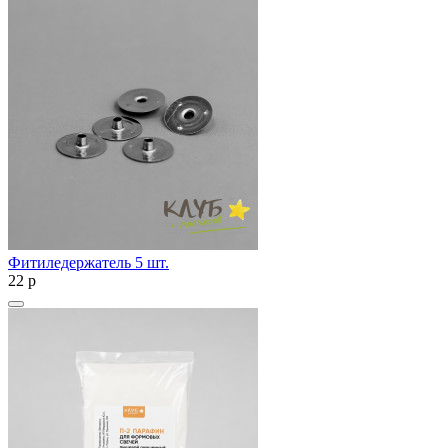
Фитиледержатель 5 шт.
22
p