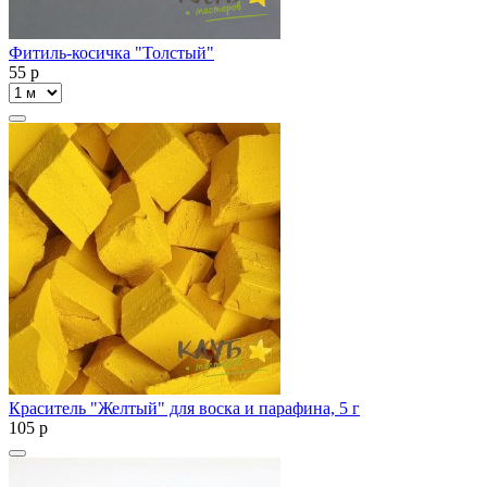
Фитиль-косичка "Толстый"
55
p
Краситель "Желтый" для воска и парафина, 5 г
105
p