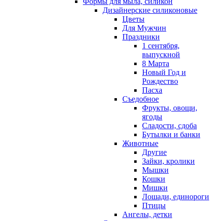
Формы для мыла, силикон
Дизайнерские силиконовые
Цветы
Для Мужчин
Праздники
1 сентября,
выпускной
8 Марта
Новый Год и
Рождество
Пасха
Съедобное
Фрукты, овощи,
ягоды
Сладости, сдоба
Бутылки и банки
Животные
Другие
Зайки, кролики
Мышки
Кошки
Мишки
Лошади, единороги
Птицы
Ангелы, детки