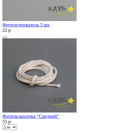
Фитиледержатель 5 шт.
22
p
Фитиль-косичка "Средний"
55
p