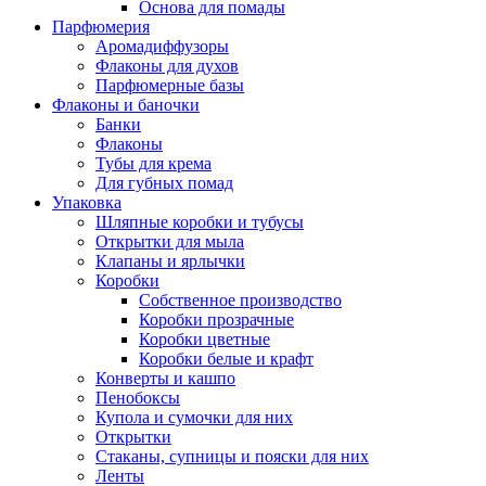
Основа для помады
Парфюмерия
Аромадиффузоры
Флаконы для духов
Парфюмерные базы
Флаконы и баночки
Банки
Флаконы
Тубы для крема
Для губных помад
Упаковка
Шляпные коробки и тубусы
Открытки для мыла
Клапаны и ярлычки
Коробки
Собственное производство
Коробки прозрачные
Коробки цветные
Коробки белые и крафт
Конверты и кашпо
Пенобоксы
Купола и сумочки для них
Открытки
Стаканы, супницы и пояски для них
Ленты