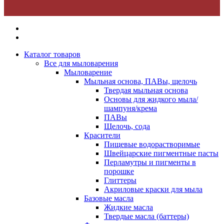
Каталог товаров
Все для мыловарения
Мыловарение
Мыльная основа, ПАВы, щелочь
Твердая мыльная основа
Основы для жидкого мыла/
шампуня/крема
ПАВы
Щелочь, сода
Красители
Пищевые водорастворимые
Швейцарские пигментные пасты
Перламутры и пигменты в
порошке
Глиттеры
Акриловые краски для мыла
Базовые масла
Жидкие масла
Твердые масла (баттеры)