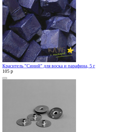
Краситель "Синий" для воска и парафина, 5 г
105
p