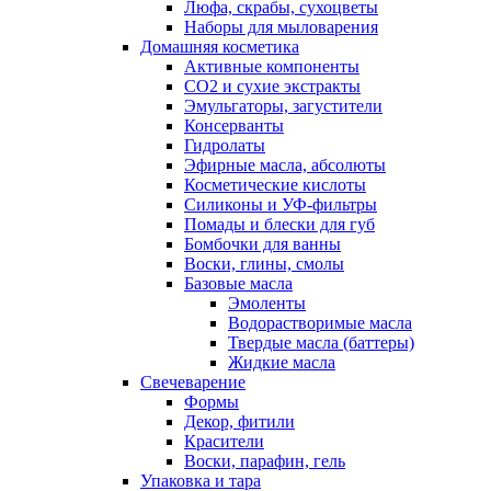
Люфа, скрабы, сухоцветы
Наборы для мыловарения
Домашняя косметика
Активные компоненты
СО2 и сухие экстракты
Эмульгаторы, загустители
Консерванты
Гидролаты
Эфирные масла, абсолюты
Косметические кислоты
Силиконы и УФ-фильтры
Помады и блески для губ
Бомбочки для ванны
Воски, глины, смолы
Базовые масла
Эмоленты
Водорастворимые масла
Твердые масла (баттеры)
Жидкие масла
Свечеварение
Формы
Декор, фитили
Красители
Воски, парафин, гель
Упаковка и тара