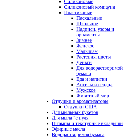
Силиконовые
Силиконовый компаунд
Пластиковые
Пасхальные
Школьное
Надписи, узоры и
орнаменты
Зимнее
Женское
Малышам
Растения, цветы
Деньги
Для водорастворимой
бумаги
Еда и напитки
Ангелы и сердца
Мужское
Животный мир
Отдушки и ароматизаторы
Отдушки США
Для мыльных букетов
Для мыла "с нуля"
Штампы и текстурные вкладыши
Эфирные масла
Водорастворимая бумага