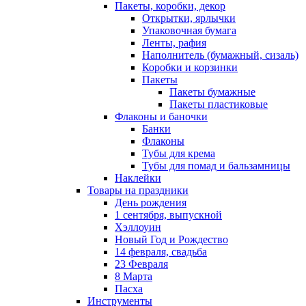
Пакеты, коробки, декор
Открытки, ярлычки
Упаковочная бумага
Ленты, рафия
Наполнитель (бумажный, сизаль)
Коробки и корзинки
Пакеты
Пакеты бумажные
Пакеты пластиковые
Флаконы и баночки
Банки
Флаконы
Тубы для крема
Тубы для помад и бальзамницы
Наклейки
Товары на праздники
День рождения
1 сентября, выпускной
Хэллоуин
Новый Год и Рождество
14 февраля, свадьба
23 Февраля
8 Марта
Пасха
Инструменты