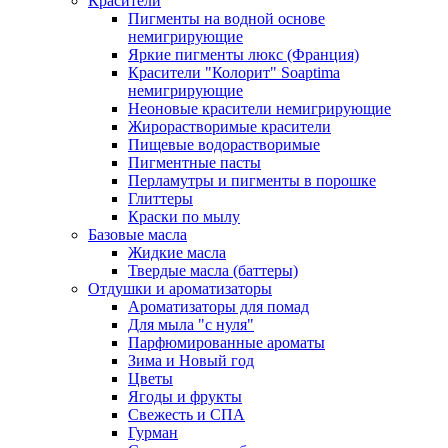
Красители
Пигменты на водной основе
немигрирующие
Яркие пигменты люкс (Франция)
Красители "Колорит" Soaptima
немигрирующие
Неоновые красители немигрирующие
Жирорастворимые красители
Пищевые водорастворимые
Пигментные пасты
Перламутры и пигменты в порошке
Глиттеры
Краски по мылу
Базовые масла
Жидкие масла
Твердые масла (баттеры)
Отдушки и ароматизаторы
Ароматизаторы для помад
Для мыла "с нуля"
Парфюмированные ароматы
Зима и Новый год
Цветы
Ягоды и фрукты
Свежесть и СПА
Гурман