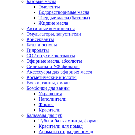
Базовые масла
Эмоленты
Водорастворимые масла
Твердые масла (баттеры)
Жидкие масла
Активные компоненты
Эмульгаторы, загустители
Консерванты
Базы и основы
Гидролаты
СО2 и сухие экстракты
Эфирные масла, абсолюты
Силиконы и УФ-фильтры
Аксессуары для эфирных масел
Косметические кислоты
Воски, глины, смолы
Бомбочки для ванны
Украшения
Наполнители
Формы
Красители
Бальзамы для губ
Тубы и бальзамницы, формы
Красители для помад
Ароматизаторы для помад