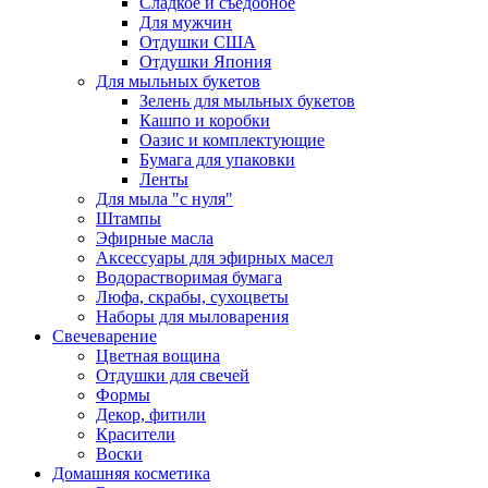
Сладкое и съедобное
Для мужчин
Отдушки США
Отдушки Япония
Для мыльных букетов
Зелень для мыльных букетов
Кашпо и коробки
Оазис и комплектующие
Бумага для упаковки
Ленты
Для мыла "с нуля"
Штампы
Эфирные масла
Аксессуары для эфирных масел
Водорастворимая бумага
Люфа, скрабы, сухоцветы
Наборы для мыловарения
Свечеварение
Цветная вощина
Отдушки для свечей
Формы
Декор, фитили
Красители
Воски
Домашняя косметика