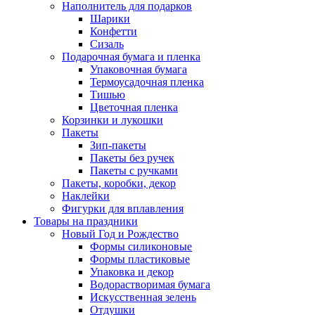
Наполнитель для подарков
Шарики
Конфетти
Сизаль
Подарочная бумага и пленка
Упаковочная бумага
Термоусадочная пленка
Тишью
Цветочная пленка
Корзинки и лукошки
Пакеты
Зип-пакеты
Пакеты без ручек
Пакеты с ручками
Пакеты, коробки, декор
Наклейки
Фигурки для вплавления
Товары на праздники
Новый Год и Рождество
Формы силиконовые
Формы пластиковые
Упаковка и декор
Водорастворимая бумага
Искусственная зелень
Отдушки